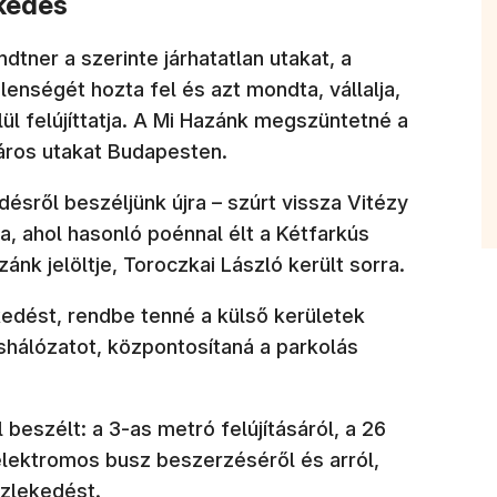
ekedés
tner a szerinte járhatatlan utakat, a
lenségét hozta fel és azt mondta, vállalja,
lül felújíttatja. A Mi Hazánk megszüntetné a
áros utakat Budapesten.
désről beszéljünk újra – szúrt vissza Vitézy
ra, ahol hasonló poénnal élt a Kétfarkús
zánk jelöltje, Toroczkai László került sorra.
kedést, rendbe tenné a külső kerületek
shálózatot, központosítaná a parkolás
eszélt: a 3-as metró felújításáról, a 26
elektromos busz beszerzéséről és arról,
özlekedést.