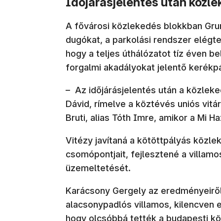
Időjárásjelentés után közl
A fővárosi közlekedés blokkban Grund
dugókat, a parkolási rendszer elégte
hogy a teljes úthálózatot tíz éven be
forgalmi akadályokat jelentő kerékp
– Az időjárásjelentés után a közleke
Dávid, rímelve a köztévés uniós vitá
Bruti, alias Tóth Imre, amikor a Mi Ha
Vitézy javítaná a kötöttpályás közle
csomópontjait, fejlesztené a villamo
üzemeltetését.
Karácsony Gergely az eredményeiről b
alacsonypadlós villamos, kilencven 
hogy olcsóbbá tették a budapesti k