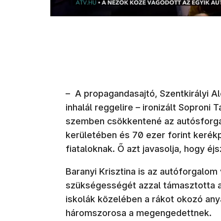
– A propagandasajtó, Szentkirályi A
inhalál reggelire – ironizált Soproni
szemben csökkentené az autósforgal
kerületében és 70 ezer forint kerék
fiataloknak. Ő azt javasolja, hogy éj
Baranyi Krisztina is az autóforgalom
szükségességét azzal támasztotta a
iskolák közelében a rákot okozó any
háromszorosa a megengedettnek.