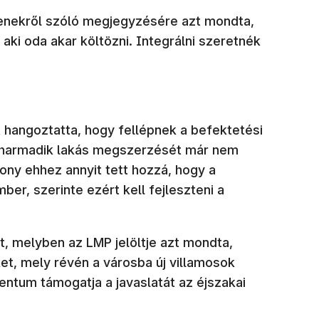
genekről szóló megjegyzésére azt mondta,
ki oda akar költözni. Integrálni szeretnék
t hangoztatta, hogy fellépnek a befektetési
k, harmadik lakás megszerzését már nem
ony ehhez annyit tett hozzá, hogy a
ber, szerinte ezért kell fejleszteni a
t, melyben az LMP jelöltje azt mondta,
et, mely révén a városba új villamosok
ntum támogatja a javaslatát az éjszakai