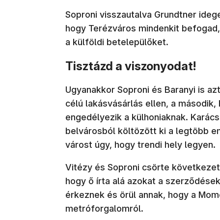
Soproni visszautalva Grundtner ide
hogy Terézváros mindenkit befogad, a
a külföldi betelepülőket.
Tisztázd a viszonyodat!
Ugyanakkor Soproni és Baranyi is az
célú lakásvásárlás ellen, a másodi
engedélyezik a külhoniaknak. Karács
belvárosból költözött ki a legtöbb em
várost úgy, hogy trendi hely legyen.
Vitézy és Soproni csörte következet
hogy ő írta alá azokat a szerződések
érkeznek és örül annak, hogy a Mome
metróforgalomról.