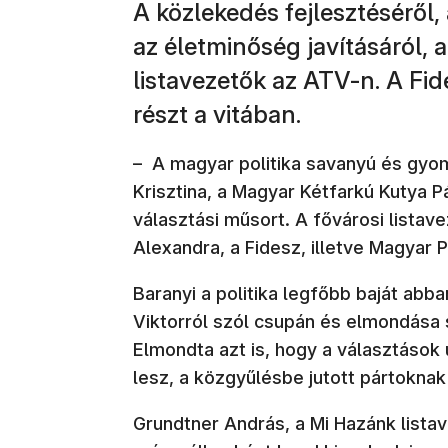
A közlekedés fejlesztéséről
az életminőség javításáról, a
listavezetők az ATV-n. A Fide
részt a vitában.
– A magyar politika savanyú és gyom
Krisztina, a Magyar Kétfarkú Kutya P
választási műsort. A fővárosi listave
Alexandra, a Fidesz, illetve Magyar Pé
Baranyi a politika legfőbb baját abb
Viktorról szól csupán és elmondása 
Elmondta azt is, hogy a választáso
lesz, a közgyűlésbe jutott pártokna
Grundtner András, a Mi Hazánk listav