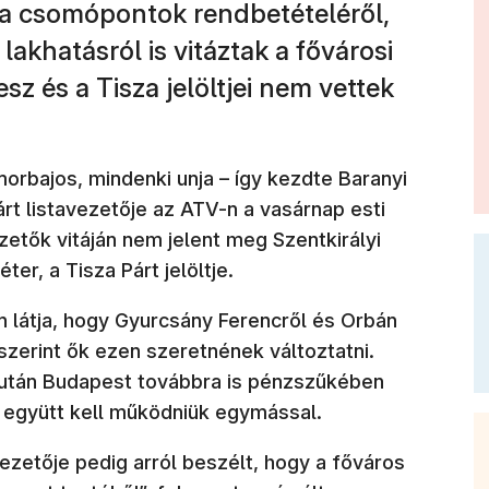
, a csomópontok rendbetételéről,
 lakhatásról is vitáztak a fővárosi
sz és a Tisza jelöltjei nem vettek
orbajos, mindenki unja – így kezdte Baranyi
árt listavezetője az ATV-n a vasárnap esti
zetők vitáján nem jelent meg Szentkirályi
ter, a Tisza Párt jelöltje.
an látja, hogy Gyurcsány Ferencről és Orbán
szerint ők ezen szeretnének változtatni.
k után Budapest továbbra is pénzszűkében
k együtt kell működniük egymással.
ezetője pedig arról beszélt, hogy a főváros