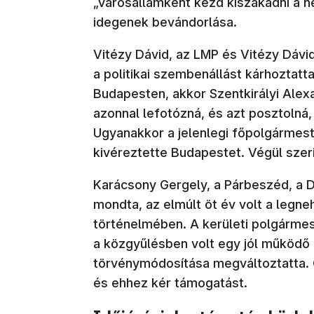
„városállamként kezd kiszakadni a n
idegenek bevándorlása.
Vitézy Dávid, az LMP és Vitézy Dávid
a politikai szembenállást kárhoztatta
Budapesten, akkor Szentkirályi Alex
azonnal lefotózná, és azt posztolná
Ugyanakkor a jelenlegi főpolgármest
kivéreztette Budapestet. Végül szer
Karácsony Gergely, a Párbeszéd, a D
mondta, az elmúlt öt év volt a leg
történelmében. A kerületi polgármes
a közgyűlésben volt egy jól működő 
törvénymódosítása megváltoztatta. Ő
és ehhez kér támogatást.