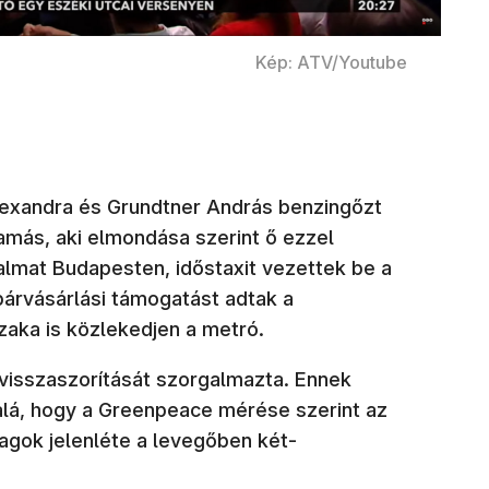
Kép: ATV/Youtube
lexandra és Grundtner András benzingőzt
 Tamás, aki elmondása szerint ő ezzel
mat Budapesten, időstaxit vezettek be a
párvásárlási támogatást adtak a
szaka is közlekedjen a metró.
 visszaszorítását szorgalmazta. Ennek
lá, hogy a Greenpeace mérése szerint az
agok jelenléte a levegőben két-