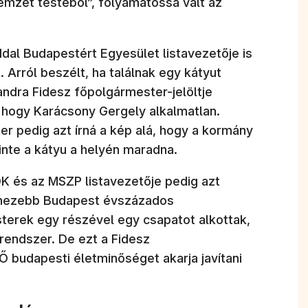
emzet testéből”, folyamatossá vált az
dal Budapestért Egyesület listavezetője is
. Arról beszélt, ha találnak egy kátyut
andra Fidesz főpolgármester-jelöltje
, hogy Karácsony Gergely alkalmatlan.
er pedig azt írná a kép alá, hogy a kormány
inte a kátyu a helyén maradna.
K és az MSZP listavezetője pedig azt
nehezebb Budapest évszázados
terek egy részével egy csapatot alkottak,
rendszer. De ezt a Fidesz
 budapesti életminőséget akarja javítani