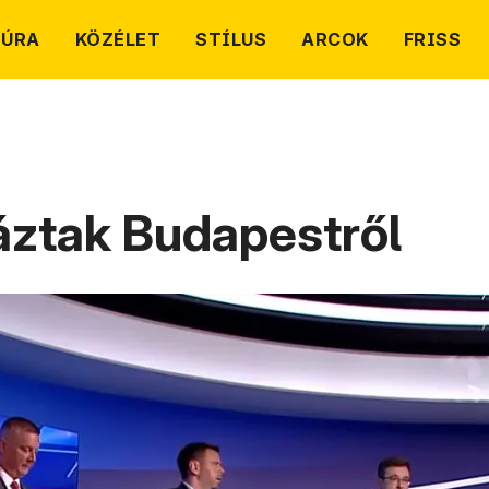
TÚRA
KÖZÉLET
STÍLUS
ARCOK
FRISS
táztak Budapestről