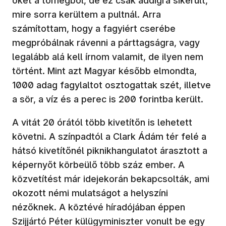
őket a tömegből, de ez csak addigra sikerült,
mire sorra kerültem a pultnál. Arra
számítottam, hogy a fagyiért cserébe
megpróbálnak rávenni a párttagságra, vagy
legalább alá kell írnom valamit, de ilyen nem
történt. Mint azt Magyar később elmondta,
1000 adag fagylaltot osztogattak szét, illetve
a sör, a víz és a perec is 200 forintba került.
A vitát 20 órától több kivetítőn is lehetett
követni. A színpadtól a Clark Ádám tér felé a
hátsó kivetítőnél piknikhangulatot árasztott a
képernyőt körbeülő több száz ember. A
közvetítést már idejekorán bekapcsolták, ami
okozott némi mulatságot a helyszíni
nézőknek. A köztévé híradójában éppen
Szijjártó Péter külügyminiszter vonult be egy