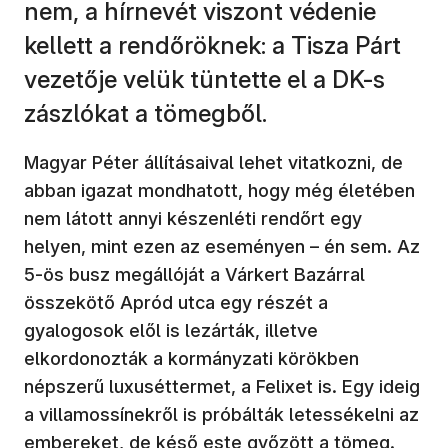
nem, a hírnevét viszont védenie
kellett a rendőröknek: a Tisza Párt
vezetője velük tüntette el a DK-s
zászlókat a tömegből.
Magyar Péter állításaival lehet vitatkozni, de
abban igazat mondhatott, hogy még életében
nem látott annyi készenléti rendőrt egy
helyen, mint ezen az eseményen – én sem. Az
5-ös busz megállóját a Várkert Bazárral
összekötő Apród utca egy részét a
gyalogosok elől is lezárták, illetve
elkordonozták a kormányzati körökben
népszerű luxuséttermet, a Felixet is. Egy ideig
a villamossínekről is próbálták letessékelni az
embereket, de késő este győzött a tömeg.