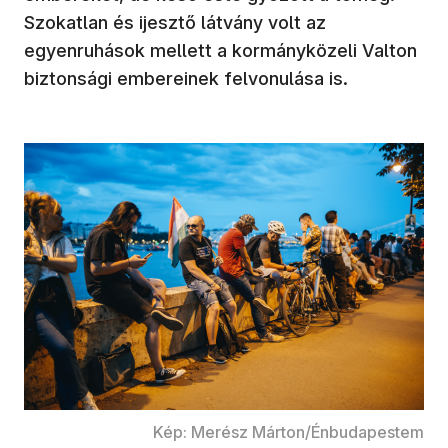
Szokatlan és ijesztő látvány volt az
egyenruhások mellett a kormányközeli Valton
biztonsági embereinek felvonulása is.
Kép: Merész Márton/Énbudapestem