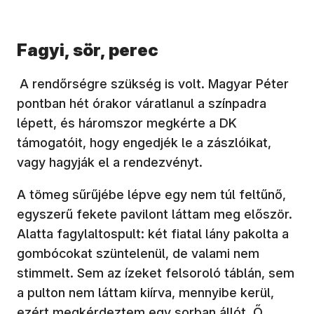
Fagyi, sör, perec
A rendőrségre szükség is volt. Magyar Péter
pontban hét órakor váratlanul a színpadra
lépett, és háromszor megkérte a DK
támogatóit, hogy engedjék le a zászlóikat,
vagy hagyják el a rendezvényt.
A tömeg sűrűjébe lépve egy nem túl feltűnő,
egyszerű fekete pavilont láttam meg először.
Alatta fagylaltospult: két fiatal lány pakolta a
gombócokat szüntelenül, de valami nem
stimmelt. Sem az ízeket felsoroló táblán, sem
a pulton nem láttam kiírva, mennyibe kerül,
ezért megkérdeztem egy sorban állót. Ő