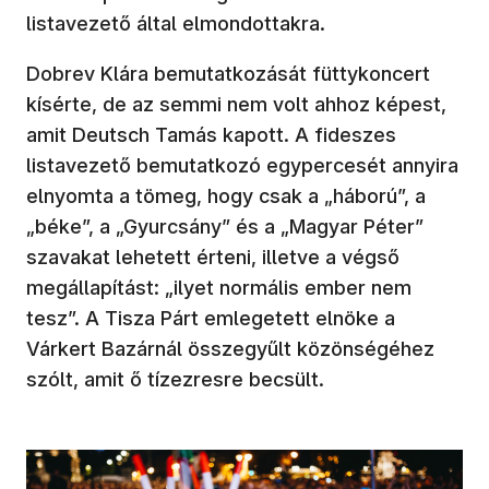
listavezető által elmondottakra.
Dobrev Klára bemutatkozását füttykoncert
kísérte, de az semmi nem volt ahhoz képest,
amit Deutsch Tamás kapott. A fideszes
listavezető bemutatkozó egypercesét annyira
elnyomta a tömeg, hogy csak a „háború”, a
„béke”, a „Gyurcsány” és a „Magyar Péter”
szavakat lehetett érteni, illetve a végső
megállapítást: „ilyet normális ember nem
tesz”. A Tisza Párt emlegetett elnöke a
Várkert Bazárnál összegyűlt közönségéhez
szólt, amit ő tízezresre becsült.