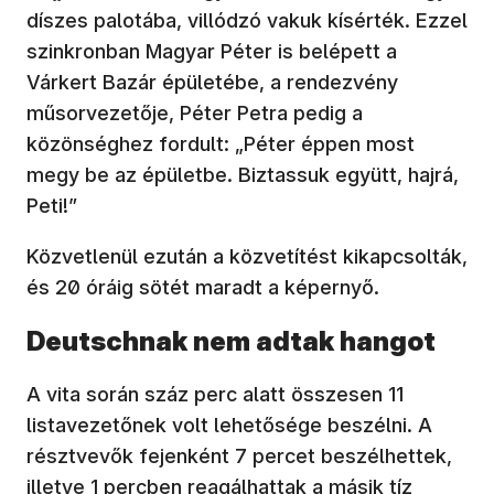
díszes palotába, villódzó vakuk kísérték. Ezzel
szinkronban Magyar Péter is belépett a
Várkert Bazár épületébe, a rendezvény
műsorvezetője, Péter Petra pedig a
közönséghez fordult: „Péter éppen most
megy be az épületbe. Biztassuk együtt, hajrá,
Peti!”
Közvetlenül ezután a közvetítést kikapcsolták,
és 20 óráig sötét maradt a képernyő.
Deutschnak nem adtak hangot
A vita során száz perc alatt összesen 11
listavezetőnek volt lehetősége beszélni. A
résztvevők fejenként 7 percet beszélhettek,
illetve 1 percben reagálhattak a másik tíz