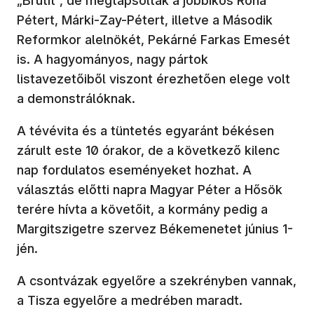
„Brutit”, de megtapsolták a jobbikos Róna
Pétert, Márki-Zay-Pétert, illetve a Második
Reformkor alelnökét, Pekárné Farkas Emesét
is. A hagyományos, nagy pártok
listavezetőiből viszont érezhetően elege volt
a demonstrálóknak.
A tévévita és a tüntetés egyaránt békésen
zárult este 10 órakor, de a következő kilenc
nap fordulatos eseményeket hozhat. A
választás előtti napra Magyar Péter a Hősök
terére hívta a követőit, a kormány pedig a
Margitszigetre szervez Békemenetet június 1-
jén.
A csontvázak egyelőre a szekrényben vannak,
a Tisza egyelőre a medrében maradt.