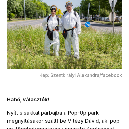
Kép: Szentkirályi Alexandra/facebook
Hahó, választók!
Nyílt sisakkal párbajba a Pop-Up park
megnyitásakor szállt be Vitézy Dávid, aki pop-
up-főpolgármesternek nevezte Karácsonyt.