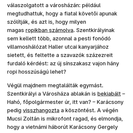
válaszolgatott a városházán: például
megtudhattuk, hogy a fiatal követői apunak
szólítják, és azt is, hogy milyen
magas
ropikban számolva
. Szentkirályinak
sem kellett több, azonnal a pesti fonódó
villamoshálózat Haller utcai kanyarjához
sietett, és feltette a szavazók százezreit
furdaló kérdést: az új sínszakasz vajon hány
ropi hosszúságú lehet?
Végül majdnem megtalálták egymást.
Szentkirályi a Városháza ablakán is
bekiabált
–
Hahó, főpolgármester úr, itt van? – Karácsony
pedig
visszhangozta
a köszöntést. A végén
Mucsi Zoltán is mikrofont ragad, és elmondja,
hogy a vietnámi háborút Karácsony Gergely