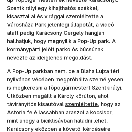
Szentkirályi egy kihajthatós székkel,
kisasztallal és virággal szemléltette a
Városháza Park jelenlegi állapotát, a
videó
alatt pedig Karácsony Gergely hangján
hallhatjuk, hogy megnyílik a Pop-Up park. A
kormánypárti jelölt parkolós búcsúnak
nevezte az ideiglenes megoldást.
A Pop-Up parkban nem, de a Blaha Lujza téri
nyilvános vécében megpróbálta személyesen
is megkeresni a főpolgármestert Szentkirályi.
Útközben megállt a Károly körúton, ahol
távirányítós kisautóval
szemléltette
, hogy az
Astoria felé lassabban araszol a kocsisor,
mint ahogy a biciklisávban haladni lehet.
Karácsony eközben a követői kérdéseire