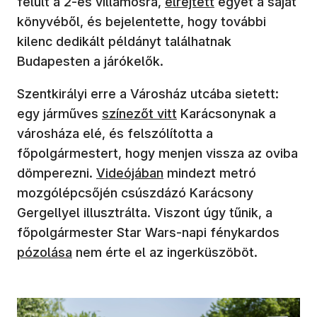
felült a 2-es villamosra,
elrejtett
egyet a saját
könyvéből, és bejelentette, hogy további
kilenc dedikált példányt találhatnak
Budapesten a járókelők.
Szentkirályi erre a Városház utcába sietett:
egy járműves
színezőt vitt
Karácsonynak a
városháza elé, és felszólította a
főpolgármestert, hogy menjen vissza az oviba
dömperezni.
Videójában
mindezt metró
mozgólépcsőjén csúszdázó Karácsony
Gergellyel illusztrálta. Viszont úgy tűnik, a
főpolgármester Star Wars-napi fénykardos
pózolása
nem érte el az ingerküszöböt.