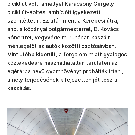
bicikliút volt, amellyel Karácsony Gergely
bicikliút-építési ambícióit igyekezett
szemléltetni. Ez után ment a Kerepesi útra,
ahol a kőbányai polgármesterrel, D. Kovács
Róberttel, vegyvédelmi ruhában kaszált
méhlegelőt az autók közötti osztósávban.
Mint utóbb kiderült, a forgalom miatt gyalogos
közlekedésre használhatatlan területen az
egérárpa nevű gyomnövényt próbálták irtani,
amely terjedésének kifejezetten jót tesz a
kaszálás.