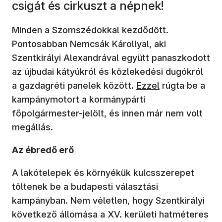
csigát és cirkuszt a népnek!
Minden a Szomszédokkal kezdődött.
Pontosabban Nemcsák Károllyal, aki
Szentkirályi Alexandrával együtt panaszkodott
az újbudai kátyúkról és közlekedési dugókról
a gazdagréti panelek között.
Ezzel
rúgta be a
kampánymotort a kormánypárti
főpolgármester-jelölt, és innen már nem volt
megállás.
Az ébredő erő
A lakótelepek és környékük kulcsszerepet
töltenek be a budapesti választási
kampányban. Nem véletlen, hogy Szentkirályi
következő állomása a XV. kerületi hatméteres