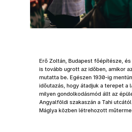
Erő Zoltán, Budapest főépítésze, és
is tovább ugrott az időben, amikor a
mutatta be. Egészen 1930-ig mentünk
időutazás, hogy átadjuk a terepet a
milyen gondolkodásmód állt az épül
Angyalföldi szakaszán a Tahi utcától 
Máglya közben létrehozott műterm