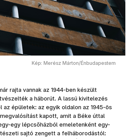
Kép: Merész Márton/Énbudapestem
már rajta vannak az 1944-ben készült
vészelték a háborút. A lassú kivitelezés
l az épületek: az egyik oldalon az 1945-ös
egvalósítást kapott, amit a Béke úttal
 egy-egy lépcsőházból emeletenként egy-
pítészeti sajtó zengett a felháborodástól: