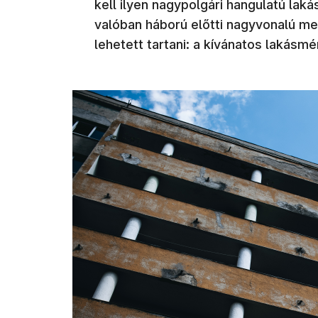
kell ilyen nagypolgári hangulatú lak
valóban háború előtti nagyvonalú me
lehetett tartani: a kívánatos lakás