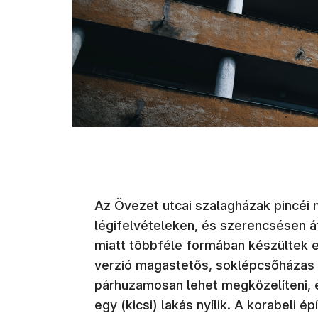
Az Övezet utcai szalagházak pincéi 
légifelvételeken, és szerencsésen át
miatt többféle formában készültek e
verzió magastetős, soklépcsőházas m
párhuzamosan lehet megközelíteni,
egy (kicsi) lakás nyílik. A korabeli é