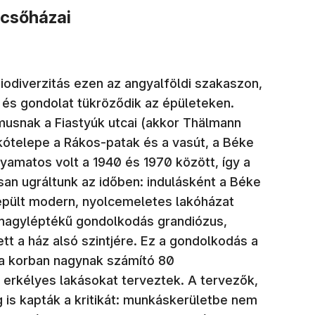
pcsőházai
iodiverzitás ezen az angyalföldi szakaszon,
d és gondolat tükröződik az épületeken.
zmusnak a Fiastyúk utcai (akkor Thälmann
kótelepe a Rákos-patak és a vasút, a Béke
lyamatos volt a 1940 és 1970 között, így a
san ugráltunk az időben: indulásként a Béke
n épült modern, nyolcemeletes lakóházat
 nagyléptékű gondolkodás grandiózus,
tt a ház alsó szintjére. Ez a gondolkodás a
 a korban nagynak számító 80
erkélyes lakásokat terveztek. A tervezők,
is kapták a kritikát: munkáskerületbe nem