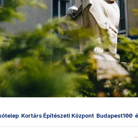
kótelep
Kortárs Építészeti Központ
Budapest100
é