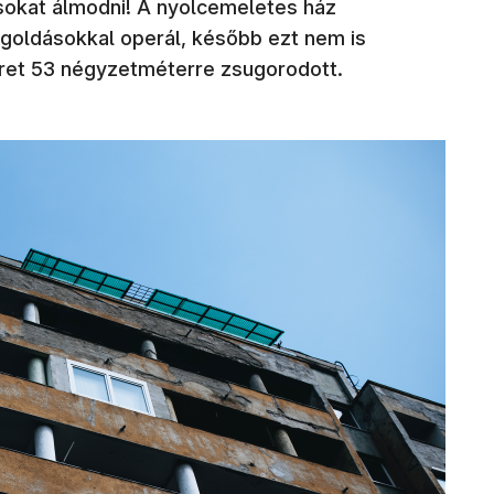
ásokat álmodni! A nyolcemeletes ház
goldásokkal operál, később ezt nem is
méret 53 négyzetméterre zsugorodott.