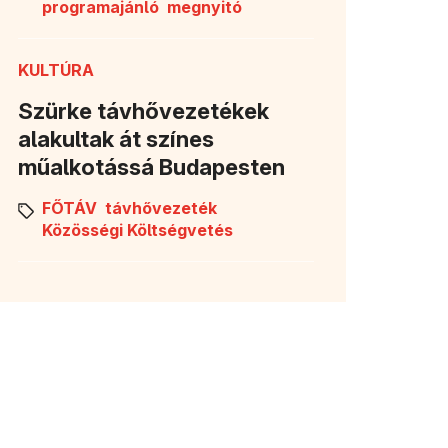
programajánló
megnyitó
KULTÚRA
Szürke távhővezetékek
alakultak át színes
műalkotássá Budapesten
FŐTÁV
távhővezeték
Közösségi Költségvetés