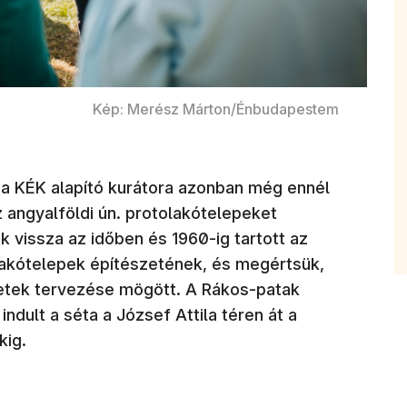
Kép: Merész Márton/Énbudapestem
 a KÉK alapító kurátora azonban még ennél
z angyalföldi ún. protolakótelepeket
 vissza az időben és 1960-ig tartott az
 lakótelepek építészetének, és megértsük,
etek tervezése mögött. A Rákos-patak
indult a séta a József Attila téren át a
ekig.