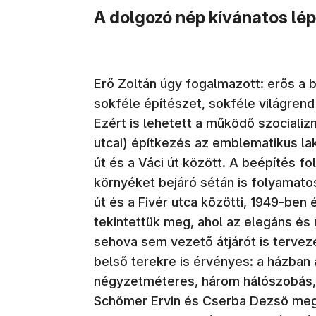
A dolgozó nép kívánatos lé
Erő Zoltán úgy fogalmazott: erős a b
sokféle építészet, sokféle világren
Ezért is lehetett a működő szociali
utcai) építkezés az emblematikus la
út és a Váci út között. A beépítés fo
környéket bejáró sétán is folyamato
út és a Fivér utca közötti, 1949-be
tekintettük meg, ahol az elegáns és
sehova sem vezető átjárót is terveze
belső terekre is érvényes: a házban
négyzetméteres, három hálószobás, 
Schőmer Ervin és Cserba Dezső meg 