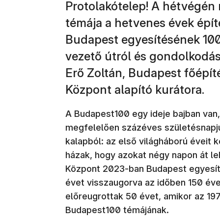
Protolakótelep! A hétvégén
témája a hetvenes évek épít
Budapest egyesítésének 100
vezető útról és gondolkodás
Erő Zoltán, Budapest főépíté
Központ alapító kurátora.
A Budapest100 egy ideje bajban van,
megfelelően százéves születésnapju
kalapból: az első világháború éveit
házak, hogy azokat négy napon át leh
Központ 2023-ban Budapest egyesíté
évet visszaugorva az időben 150 éve
előreugrottak 50 évet, amikor az 19
Budapest100 témájának.