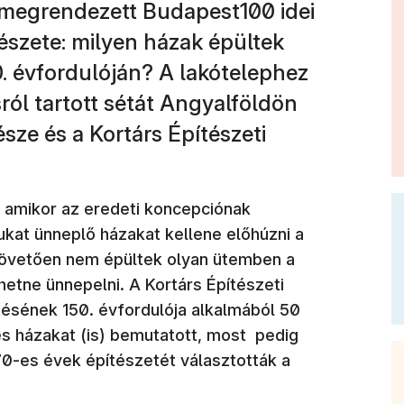
 megrendezett Budapest100 idei
észete: milyen házak épültek
. évfordulóján? A lakótelephez
ról tartott sétát Angyalföldön
sze és a Kortárs Építészeti
 amikor az eredeti koncepciónak
kat ünneplő házakat kellene előhúzni a
 követően nem épültek olyan ütemben a
etne ünnepelni. A Kortárs Építészeti
sének 150. évfordulója alkalmából 50
s házakat (is) bemutatott, most pedig
70-es évek építészetét választották a