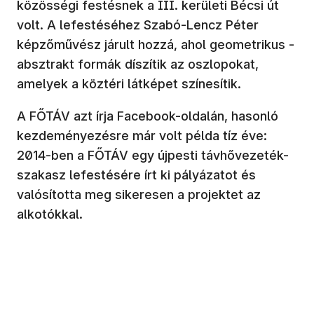
közösségi festésnek a III. kerületi Bécsi út
volt. A lefestéséhez Szabó-Lencz Péter
képzőművész járult hozzá, ahol geometrikus -
absztrakt formák díszítik az oszlopokat,
amelyek a köztéri látképet színesítik.
A FŐTÁV azt írja Facebook-oldalán, hasonló
kezdeményezésre már volt példa tíz éve:
2014-ben a FŐTÁV egy újpesti távhővezeték-
szakasz lefestésére írt ki pályázatot és
valósította meg sikeresen a projektet az
alkotókkal.