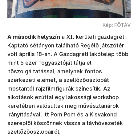
Kép: FŐTÁV
A második helyszín
a XI. kerületi gazdagréti
Kaptató sétányon található Regélő játszótér
volt április 18-án. A Gazdagréti lakótelep több
mint 5 ezer fogyasztóját látja el
hőszolgáltatással, amelynek fontos
szerkezeti elemét, a szellőzőoszlopát
mostantól rajzfilmfigurák színesítik. Az
alkotások ezúttal egy lakossági workshop
keretében valósultak meg művésztanárok
irányításával, itt Pom Pom és a Kisvakond
szereplői köszönnek vissza a távhővezeték
szellőzőoszlopairól.