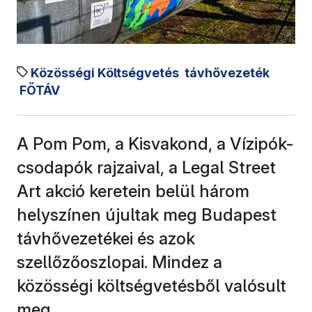
Közösségi Költségvetés
távhővezeték
FŐTÁV
A Pom Pom, a Kisvakond, a Vízipók-
csodapók rajzaival, a Legal Street
Art akció keretein belül három
helyszínen újultak meg Budapest
távhővezetékei és azok
szellőzőoszlopai. Mindez a
közösségi költségvetésből valósult
meg.