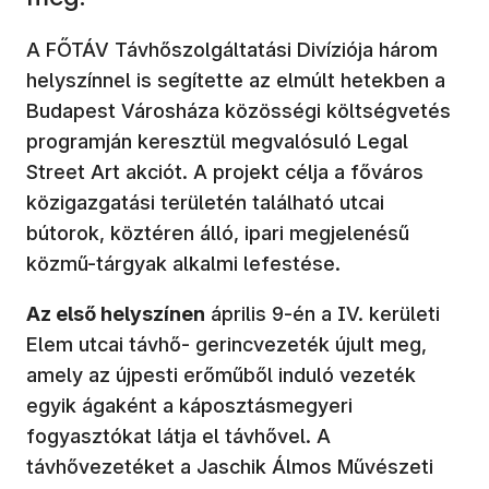
A FŐTÁV Távhőszolgáltatási Divíziója három
helyszínnel is segítette az elmúlt hetekben a
Budapest Városháza közösségi költségvetés
programján keresztül megvalósuló Legal
Street Art akciót. A projekt célja a főváros
közigazgatási területén található utcai
bútorok, köztéren álló, ipari megjelenésű
közmű-tárgyak alkalmi lefestése.
Az első helyszínen
április 9-én a IV. kerületi
Elem utcai távhő- gerincvezeték újult meg,
amely az újpesti erőműből induló vezeték
egyik ágaként a káposztásmegyeri
fogyasztókat látja el távhővel. A
távhővezetéket a Jaschik Álmos Művészeti