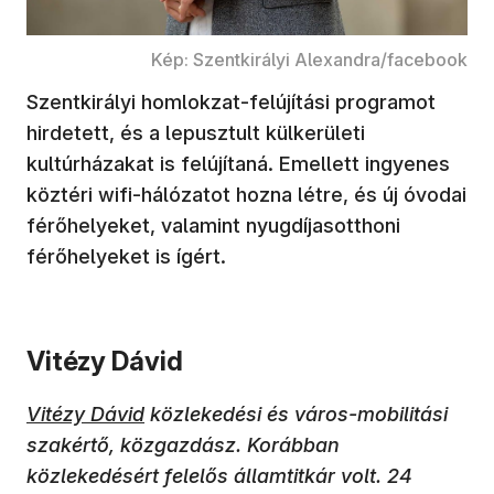
Kép: Szentkirályi Alexandra/facebook
Szentkirályi homlokzat-felújítási programot
hirdetett, és a lepusztult külkerületi
kultúrházakat is felújítaná. Emellett ingyenes
köztéri wifi-hálózatot hozna létre, és új óvodai
férőhelyeket, valamint nyugdíjasotthoni
férőhelyeket is ígért.
Vitézy Dávid
Vitézy Dávid
közlekedési és város-mobilitási
szakértő, közgazdász. Korábban
közlekedésért felelős államtitkár volt. 24