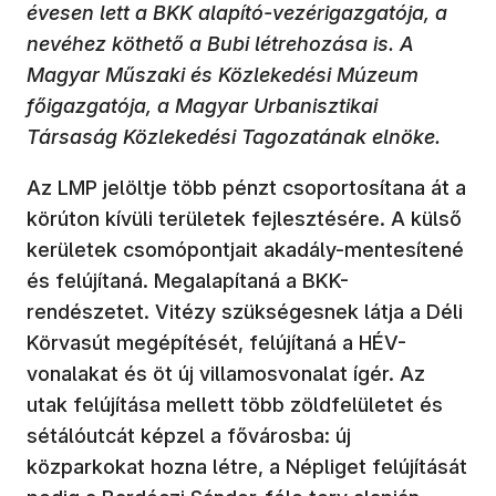
évesen lett a BKK alapító-vezérigazgatója, a
nevéhez köthető a Bubi létrehozása is. A
Magyar Műszaki és Közlekedési Múzeum
főigazgatója, a Magyar Urbanisztikai
Társaság Közlekedési Tagozatának elnöke.
Az LMP jelöltje több pénzt csoportosítana át a
körúton kívüli területek fejlesztésére. A külső
kerületek csomópontjait akadály-mentesítené
és felújítaná. Megalapítaná a BKK-
rendészetet. Vitézy szükségesnek látja a Déli
Körvasút megépítését, felújítaná a HÉV-
vonalakat és öt új villamosvonalat ígér. Az
utak felújítása mellett több zöldfelületet és
sétálóutcát képzel a fővárosba: új
közparkokat hozna létre, a Népliget felújítását