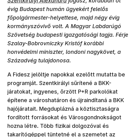
Szentkirályi Alexandra
jogász, korábban öt
évig Budapest humán ügyekért felelős
főpolgármester-helyettese, majd négy évig
kormányszóvivő volt. A Magyar Labdarúgó
Szövetség budapesti igazgatósági tagja. Férje
Szalay-Bobrovniczky Kristóf korábbi
honvédelmi miniszter, londoni nagykövet, a
Századvég tulajdonosa.
A Fidesz jelöltje napokkal ezelőtt mutatta be
programját. Szentkirályi sűrítené a BKK-
járatokat, ingyenes, őrzött P+R parkolókat
építene a városhatáron és újraindítaná a BKK
hajójáratait. Megduplázná a köztisztaságra
fordított forrásokat és Városgondnokságot
hozna létre. Több fizikai dolgozóval és
takarítógéppel tüntetné el a szemetet az