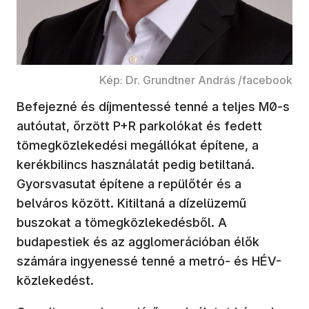
Kép: Dr. Grundtner András /facebook
Befejezné és díjmentessé tenné a teljes M0-s
autóutat, őrzött P+R parkolókat és fedett
tömegközlekedési megállókat építene, a
kerékbilincs használatát pedig betiltaná.
Gyorsvasutat építene a repülőtér és a
belváros között. Kitiltaná a dízelüzemű
buszokat a tömegközlekedésből. A
budapestiek és az agglomerációban élők
számára ingyenessé tenné a metró- és HÉV-
közlekedést.