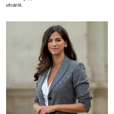
utcáról.