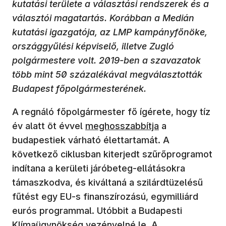
kutatási területe a választási rendszerek és a
választói magatartás. Korábban a Medián
kutatási igazgatója, az LMP kampányfőnöke,
országgyűlési képviselő, illetve Zugló
polgármestere volt. 2019-ben a szavazatok
több mint 50 százalékával megválasztották
Budapest főpolgármesterének.
A regnáló főpolgármester fő ígérete, hogy tíz
év alatt öt évvel
meghosszabbítja
a
budapestiek várható élettartamát. A
következő ciklusban kiterjedt szűrőprogramot
indítana a kerületi járóbeteg-ellátásokra
támaszkodva, és kiváltaná a szilárdtüzelésű
fűtést egy EU-s finanszírozású, egymilliárd
eurós programmal. Utóbbit a Budapesti
Klímaügynökség vezényelné le. A