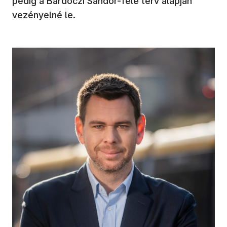
pedig a Bardóczi Sándor-féle terv alapján
vezényelné le.