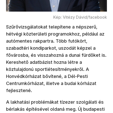
Kép: Vitézy Dávid/facebook
Szűrővizsgálatokat telepítene a népszerű,
hétvégi közterületi programokhoz, például az
autómentes rakpartra. Több futókört,
szabadtéri kondiparkot, uszodát képzel a
fővárosba, és visszahozná a dunai fürdőket is.
Kereshető adatbázist hozna létre a
köztulajdonú sportlétesítményekről. A
Honvédkórházat bővítené, a Dél-Pesti
Centrumkórházat, illetve a budai kórházat
fejlesztené.
A lakhatási problémákat tízezer szolgálati és
bérlakás építésével oldaná meg. Új budapesti