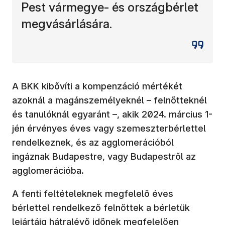
Pest vármegye- és országbérlet
megvásárlására.
A BKK kibővíti a kompenzáció mértékét
azoknál a magánszemélyeknél – felnőtteknél
és tanulóknál egyaránt –, akik 2024. március 1-
jén érvényes éves vagy szemeszterbérlettel
rendelkeznek, és az agglomerációból
ingáznak Budapestre, vagy Budapestről az
agglomerációba.
A fenti feltételeknek megfelelő éves
bérlettel rendelkező felnőttek a bérletük
lejártáig hátralévő időnek megfelelően