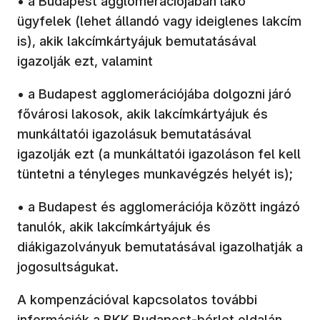
• a Budapest agglomerációjában lakó
ügyfelek (lehet állandó vagy ideiglenes lakcím
is), akik lakcímkártyájuk bemutatásával
igazolják ezt, valamint
• a Budapest agglomerációjába dolgozni járó
fővárosi lakosok, akik lakcímkártyájuk és
munkáltatói igazolásuk bemutatásával
igazolják ezt (a munkáltatói igazoláson fel kell
tüntetni a tényleges munkavégzés helyét is);
• a Budapest és agglomerációja között ingázó
tanulók, akik lakcímkártyájuk és
diákigazolványuk bemutatásával igazolhatják a
jogosultságukat.
A kompenzációval kapcsolatos további
információk a
BKK Budapest-bérlet oldalán