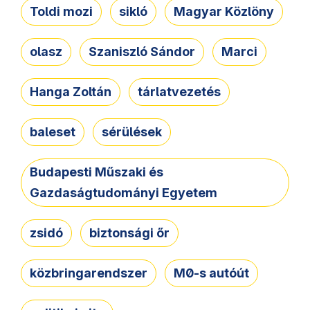
Toldi mozi
sikló
Magyar Közlöny
olasz
Szaniszló Sándor
Marci
Hanga Zoltán
tárlatvezetés
baleset
sérülések
Budapesti Műszaki és
Gazdaságtudományi Egyetem
zsidó
biztonsági őr
közbringarendszer
M0-s autóút