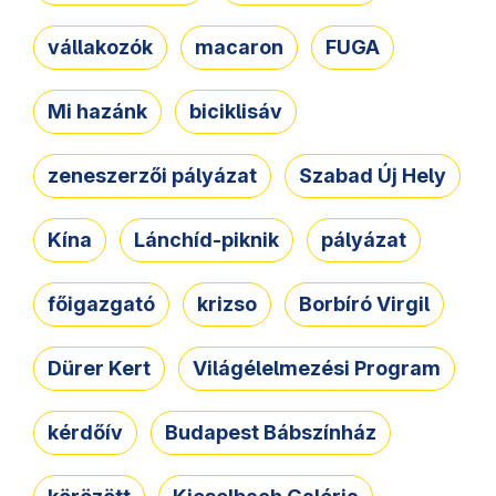
vállakozók
macaron
FUGA
Mi hazánk
biciklisáv
zeneszerzői pályázat
Szabad Új Hely
Kína
Lánchíd-piknik
pályázat
főigazgató
krizso
Borbíró Virgil
Dürer Kert
Világélelmezési Program
kérdőív
Budapest Bábszínház