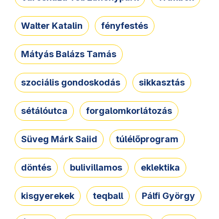
Walter Katalin
fényfestés
Mátyás Balázs Tamás
szociális gondoskodás
sikkasztás
sétálóutca
forgalomkorlátozás
Süveg Márk Saiid
túlélőprogram
döntés
bulivillamos
eklektika
kisgyerekek
teqball
Pálfi György