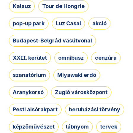
Kalauz
Tour de Hongrie
pop-up park
Luz Casal
akció
Budapest-Belgrád vasútvonal
XXII. kerület
omnibusz
cenzúra
szanatórium
Miyawaki erdő
Aranykorsó
Zugló városközpont
Pesti alsórakpart
beruházási törvény
képzőművészet
lábnyom
tervek