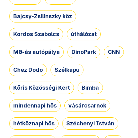
Bajcsy-Zsilinszky köz
Kordos Szabolcs
úthálózat
M0-ás autópálya
DinoPark
CNN
Chez Dodo
Szélkapu
Kőris Közösségi Kert
Bimba
mindennapi hős
vásárcsarnok
hétköznapi hős
Széchenyi István