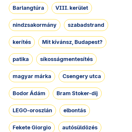
Barlangtúra
VIII. kerület
nindzsakormány
szabadstrand
kerítés
Mit kívánsz, Budapest?
patika
síkosságmentesítés
magyar márka
Csengery utca
Bodor Ádám
Bram Stoker-díj
LEGO-oroszlán
elbontás
Fekete Giorgio
autósüldözés