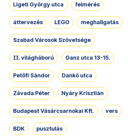
Ligeti György utca
felmérés
áttervezés
LEGO
meghallgatás
Szabad Városok Szövetsége
II. világháború
Ganz utca 13-15.
Petőfi Sándor
Dankó utca
Závada Péter
Nyáry Krisztián
Budapest Vásárcsarnokai Kft.
vers
BDK
pusztulás