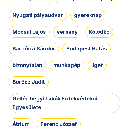
Nyugati pályaudvar
gyereknap
Mocsai Lajos
verseny
Kolodko
Bardóczi Sándor
Budapest Hatás
bizonytalan
munkagép
liget
Böröcz Judit
Gellérthegyi Lakók Érdekvédelmi
Egyesülete
Átrium
Ferenc József