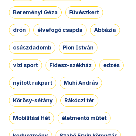
Bereményi Géza
Füvészkert
drón
élvefogó csapda
Abbázia
csúszdadomb
Pion István
vízi sport
Fidesz-székház
edzés
nyitott rakpart
Muhi András
Kőrösy-sétány
Rákóczi tér
Mobilitási Hét
életmentő műtét
kedvezmény
Szabó Ervin könyvtár