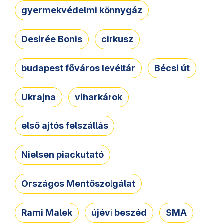
gyermekvédelmi könnygáz
Desirée Bonis
cirkusz
budapest főváros levéltár
Bécsi út
Ukrajna
viharkárok
első ajtós felszállás
Nielsen piackutató
Országos Mentőszolgálat
Rami Malek
újévi beszéd
SMA