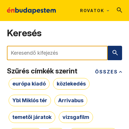
ROVATOK
Keresés
Keresés
Szűrés címkék szerint
ÖSSZES
európa kiadó
közlekedés
Ybl Miklós tér
Arrivabus
temetői járatok
vizsgafilm