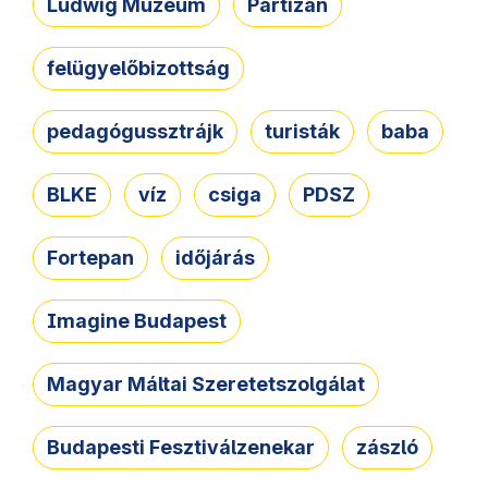
Ludwig Múzeum
Partizán
felügyelőbizottság
pedagógussztrájk
turisták
baba
BLKE
víz
csiga
PDSZ
Fortepan
időjárás
Imagine Budapest
Magyar Máltai Szeretetszolgálat
Budapesti Fesztiválzenekar
zászló