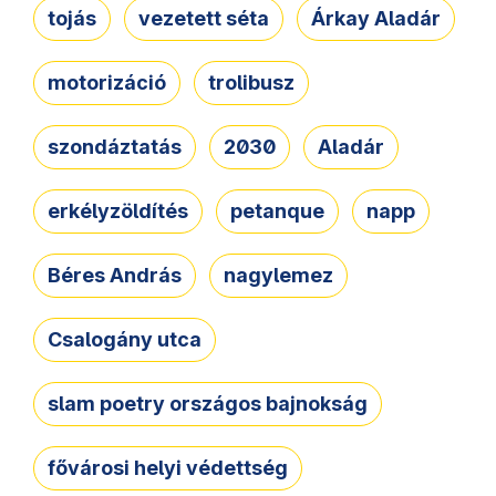
tojás
vezetett séta
Árkay Aladár
motorizáció
trolibusz
szondáztatás
2030
Aladár
erkélyzöldítés
petanque
napp
Béres András
nagylemez
Csalogány utca
slam poetry országos bajnokság
fővárosi helyi védettség