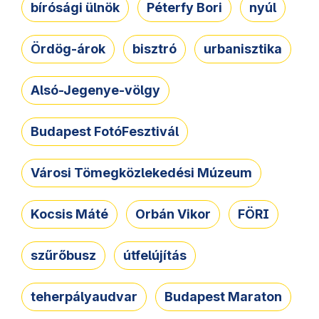
bírósági ülnök
Péterfy Bori
nyúl
Ördög-árok
bisztró
urbanisztika
Alsó-Jegenye-völgy
Budapest FotóFesztivál
Városi Tömegközlekedési Múzeum
Kocsis Máté
Orbán Vikor
FÖRI
szűrőbusz
útfelújítás
teherpályaudvar
Budapest Maraton