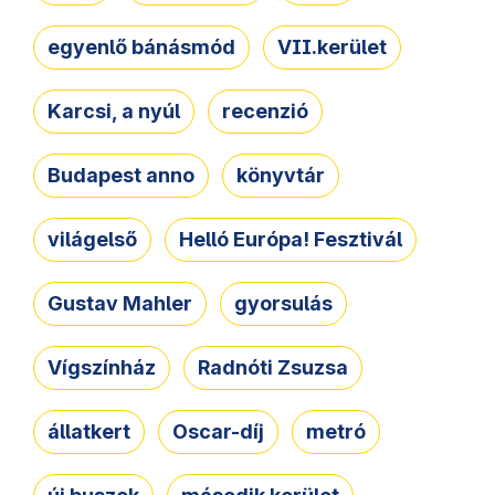
egyenlő bánásmód
VII.kerület
Karcsi, a nyúl
recenzió
Budapest anno
könyvtár
világelső
Helló Európa! Fesztivál
Gustav Mahler
gyorsulás
Vígszínház
Radnóti Zsuzsa
állatkert
Oscar-díj
metró