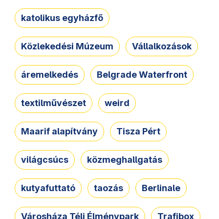
katolikus egyházfő
Közlekedési Múzeum
Vállalkozások
áremelkedés
Belgrade Waterfront
textilművészet
weird
Maarif alapítvány
Tisza Pért
világcsúcs
közmeghallgatás
kutyafuttató
taozás
Berlinale
Városháza Téli Élménypark
Trafibox