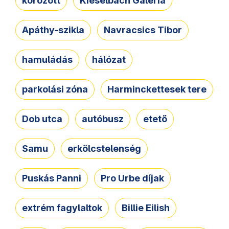
körözött
Kieselbach Galéria
Apáthy-szikla
Navracsics Tibor
hamuládás
hálózat
parkolási zóna
Harminckettesek tere
Dob utca
autóbusz
etető
Samu
erkölcstelenség
Puskás Panni
Pro Urbe díjak
extrém fagylaltok
Billie Eilish