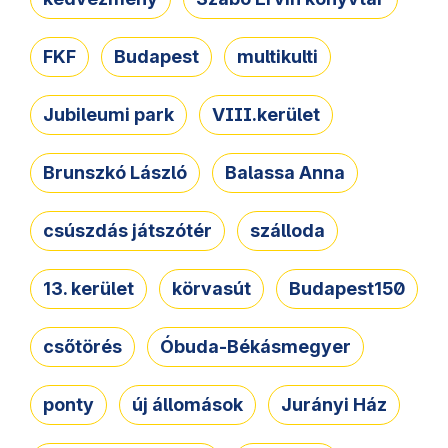
FKF
Budapest
multikulti
Jubileumi park
VIII.kerület
Brunszkó László
Balassa Anna
csúszdás játszótér
szálloda
13. kerület
körvasút
Budapest150
csőtörés
Óbuda-Békásmegyer
ponty
új állomások
Jurányi Ház