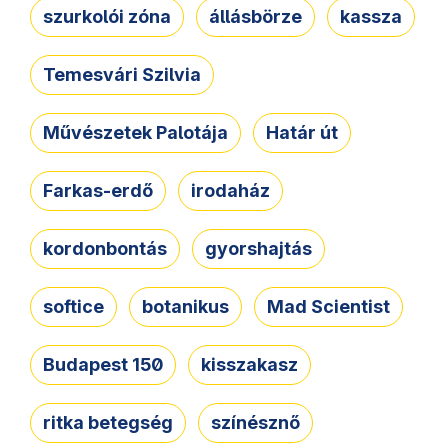
szurkolói zóna
állásbörze
kassza
Temesvári Szilvia
Művészetek Palotája
Határ út
Farkas-erdő
irodaház
kordonbontás
gyorshajtás
softice
botanikus
Mad Scientist
Budapest 150
kisszakasz
ritka betegség
színésznő