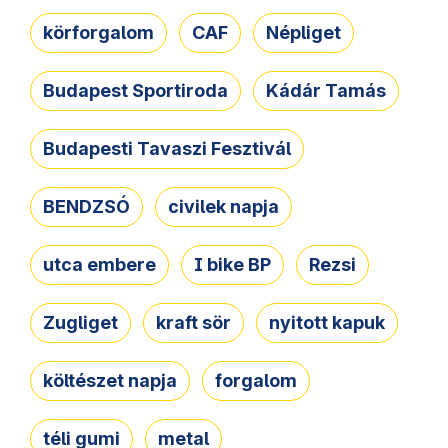
körforgalom
CAF
Népliget
Budapest Sportiroda
Kádár Tamás
Budapesti Tavaszi Fesztivál
BENDZSÓ
civilek napja
utca embere
I bike BP
Rezsi
Zugliget
kraft sör
nyitott kapuk
költészet napja
forgalom
téli gumi
metal