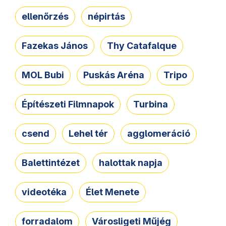
ellenőrzés
népirtás
Fazekas János
Thy Catafalque
MOL Bubi
Puskás Aréna
Tripo
Építészeti Filmnapok
Turbina
csend
Lehel tér
agglomeráció
Balettintézet
halottak napja
videotéka
Élet Menete
forradalom
Városligeti Műjég