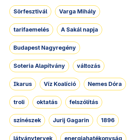
Sörfesztivál
Varga Mihály
tarifaemelés
A Sakál napja
Budapest Nagyregény
Soteria Alapítvány
változás
Ikarus
Víz Koalíció
Nemes Dóra
troli
oktatás
felszólítás
színészek
Jurij Gagarin
1896
látványtervek
energiahatékonyság