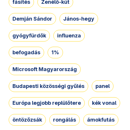
fásítés
Zenélő-kút
Demján Sándor
János-hegy
gyógyfürdők
influenza
befogadás
1%
Microsoft Magyarország
Budapesti közösségi gyűlés
panel
Európa legjobb replülőtere
kék vonal
öntözőzsák
rongálás
ámokfutás