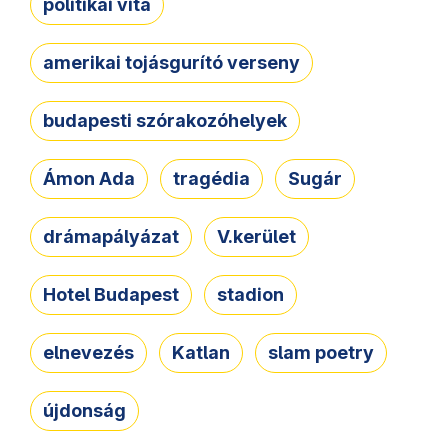
politikai vita
amerikai tojásgurító verseny
budapesti szórakozóhelyek
Ámon Ada
tragédia
Sugár
drámapályázat
V.kerület
Hotel Budapest
stadion
elnevezés
Katlan
slam poetry
újdonság