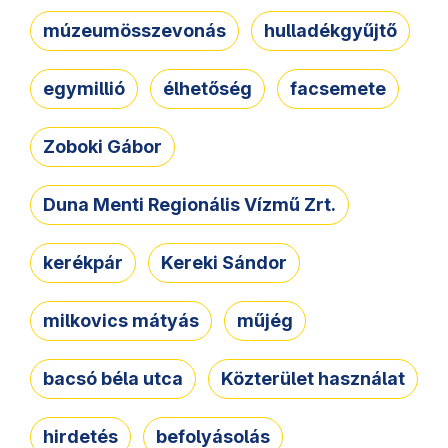
múzeumösszevonás
hulladékgyűjtő
egymillió
élhetőség
facsemete
Zoboki Gábor
Duna Menti Regionális Vízmű Zrt.
kerékpár
Kereki Sándor
milkovics mátyás
műjég
bacsó béla utca
Közterület használat
hirdetés
befolyásolás