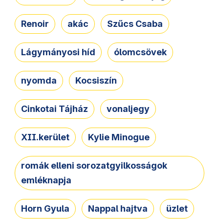
Renoir
akác
Szűcs Csaba
Lágymányosi híd
ólomcsövek
nyomda
Kocsiszín
Cinkotai Tájház
vonaljegy
XII.kerület
Kylie Minogue
romák elleni sorozatgyilkosságok
emléknapja
Horn Gyula
Nappal hajtva
üzlet