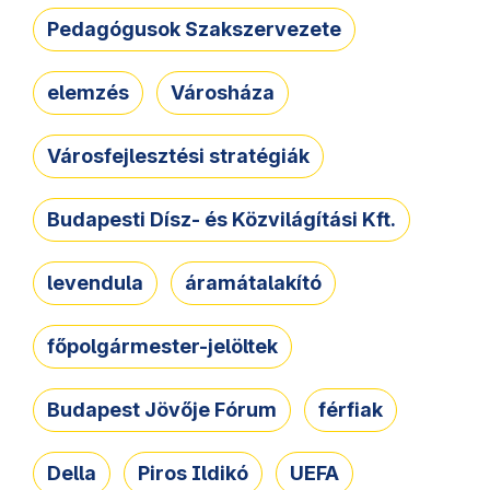
Pedagógusok Szakszervezete
elemzés
Városháza
Városfejlesztési stratégiák
Budapesti Dísz- és Közvilágítási Kft.
levendula
áramátalakító
főpolgármester-jelöltek
Budapest Jövője Fórum
férfiak
Della
Piros Ildikó
UEFA