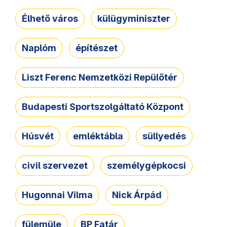
Élhető város
külügyminiszter
Naplóm
építészet
Liszt Ferenc Nemzetközi Repülőtér
Budapesti Sportszolgáltató Központ
Húsvét
emléktábla
süllyedés
civil szervezet
személygépkocsi
Hugonnai Vilma
Nick Árpád
fülemüle
BP Fatár