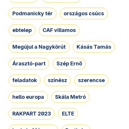
Podmanicky tér
országos csúcs
ebtelep
CAF villamos
Megújul a Nagykörút
Kásás Tamás
Árasztó-part
Szép Ernő
feladatok
színész
szerencse
hello europa
Skála Metró
RAKPART 2023
ELTE