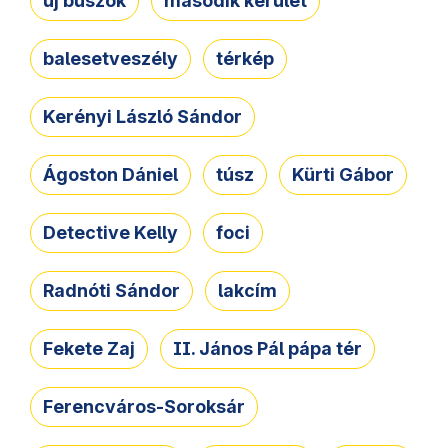
új buszok
második kerület
balesetveszély
térkép
Kerényi László Sándor
Ágoston Dániel
túsz
Kürti Gábor
Detective Kelly
foci
Radnóti Sándor
lakcím
Fekete Zaj
II. János Pál pápa tér
Ferencváros-Soroksár