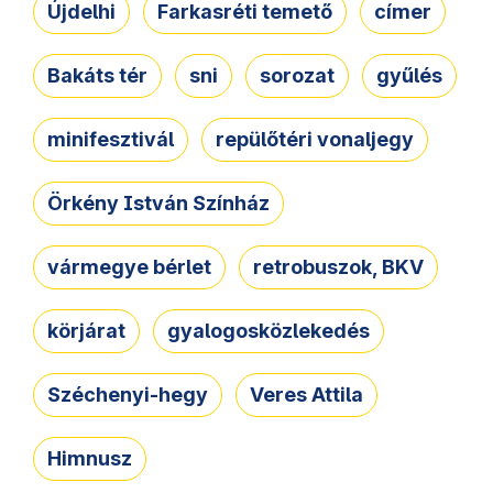
Újdelhi
Farkasréti temető
címer
Bakáts tér
sni
sorozat
gyűlés
minifesztivál
repülőtéri vonaljegy
Örkény István Színház
vármegye bérlet
retrobuszok, BKV
körjárat
gyalogosközlekedés
Széchenyi-hegy
Veres Attila
Himnusz