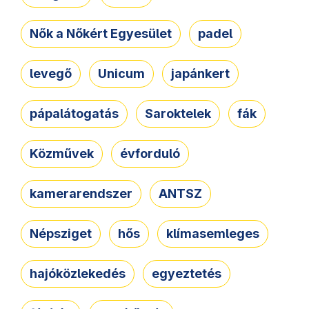
Nők a Nőkért Egyesület
padel
levegő
Unicum
japánkert
pápalátogatás
Saroktelek
fák
Közművek
évforduló
kamerarendszer
ANTSZ
Népsziget
hős
klímasemleges
hajóközlekedés
egyeztetés