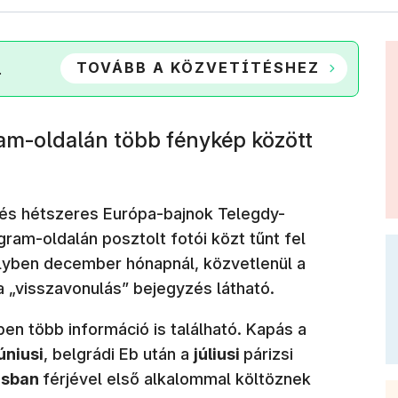
TOVÁBB A KÖZVETÍTÉSHEZ
.
m-oldalán több fénykép között
 és hétszeres Európa-bajnok Telegdy-
ram-oldalán posztolt fotói közt tűnt fel
elyben december hónapnál, közvetlenül a
a „visszavonulás” bejegyzés látható.
en több információ is található. Kapás a
úniusi
, belgrádi Eb után a
júliusi
párizsi
usban
férjével első alkalommal költöznek