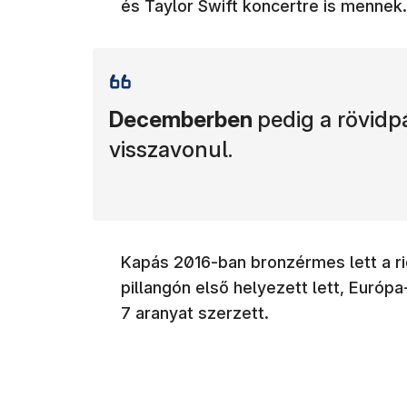
és Taylor Swift koncertre is mennek.
Decemberben
pedig a rövidp
visszavonul.
Kapás 2016-ban bronzérmes lett a ri
pillangón első helyezett lett, Európ
7 aranyat szerzett.