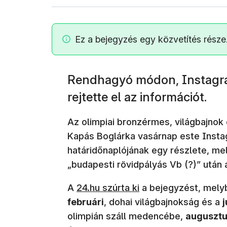
Ez a bejegyzés egy közvetítés része
Rendhagyó módon, Instagra
rejtette el az információt.
Az olimpiai bronzérmes, világbajnok
Kapás Boglárka vasárnap este Instag
határidőnaplójának egy részlete, m
„budapesti rövidpályás Vb (?)” után 
A
24.hu szúrta ki
a bejegyzést, melyb
februári
, dohai világbajnokság és a
j
olimpián száll medencébe,
auguszt