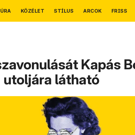
TÚRA
KÖZÉLET
STÍLUS
ARCOK
FRISS
sszavonulását Kapás B
utoljára látható