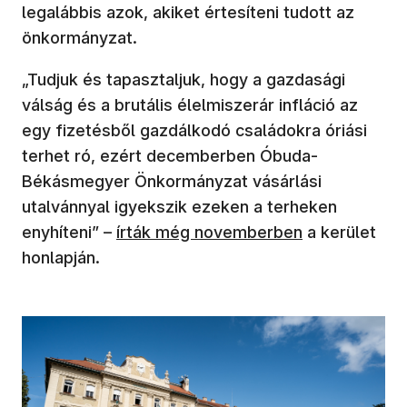
legalábbis azok, akiket értesíteni tudott az
önkormányzat.
„Tudjuk és tapasztaljuk, hogy a gazdasági
válság és a brutális élelmiszerár infláció az
egy fizetésből gazdálkodó családokra óriási
terhet ró, ezért decemberben Óbuda-
Békásmegyer Önkormányzat vásárlási
utalvánnyal igyekszik ezeken a terheken
(új ablakban nyílik meg)
enyhíteni” –
írták még novemberben
a kerület
honlapján.