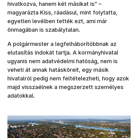
hivatkozva, hanem két másikat is” –
magyarázta Kiss, ráadásul, mint folytatta,
egyetlen levélben tették ezt, ami már
önmagában is szabálytalan.
A polgármester a legfelháborítóbbnak az
elutasítás indokát tartja. A kormányhivatal
ugyanis nem adatvédelmi hatóság, nem is
veheti át annak hatásköreit, egy másik
hivatalról pedig nem feltételezheti, hogy azok
majd visszaélnek a megszerzett személyes
adatokkal.