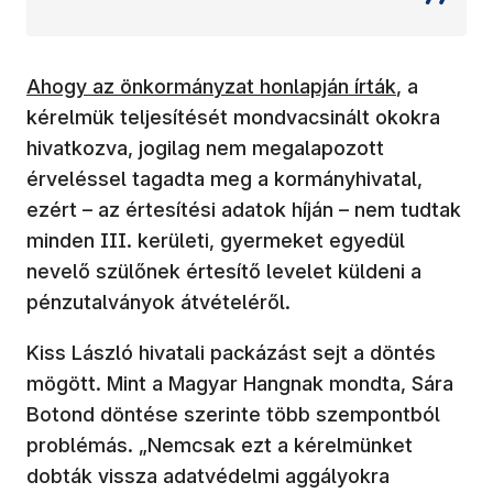
(új ablakban nyílik meg)
Ahogy az önkormányzat honlapján írták
, a
kérelmük teljesítését mondvacsinált okokra
hivatkozva, jogilag nem megalapozott
érveléssel tagadta meg a kormányhivatal,
ezért – az értesítési adatok híján – nem tudtak
minden III. kerületi, gyermeket egyedül
nevelő szülőnek értesítő levelet küldeni a
pénzutalványok átvételéről.
Kiss László hivatali packázást sejt a döntés
mögött. Mint a Magyar Hangnak mondta, Sára
Botond döntése szerinte több szempontból
problémás. „Nemcsak ezt a kérelmünket
dobták vissza adatvédelmi aggályokra