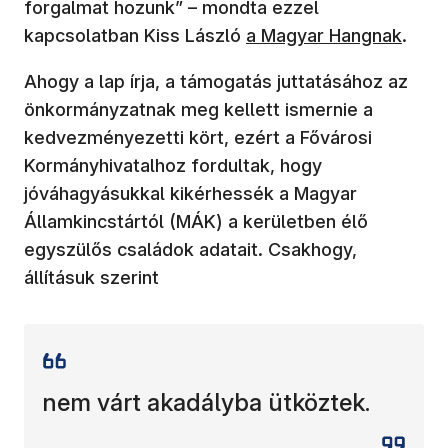
forgalmat hozunk” – mondta ezzel
(új ablakban nyílik meg)
kapcsolatban Kiss László
a Magyar Hangnak
.
Ahogy a lap írja, a támogatás juttatásához az
önkormányzatnak meg kellett ismernie a
kedvezményezetti kört, ezért a Fővárosi
Kormányhivatalhoz fordultak, hogy
jóváhagyásukkal kikérhessék a Magyar
Államkincstártól (MÁK) a kerületben élő
egyszülős családok adatait. Csakhogy,
állításuk szerint
nem várt akadályba ütköztek.