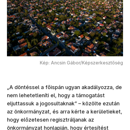
Kép: Ancsin Gábor/Képszerkesztőség
„A döntéssel a főispán ugyan akadályozza, de
nem lehetetleníti el, hogy a támogatást
eljuttassuk a jogosultaknak” – közölte ezután
az önkormányzat, és arra kérte a kerületieket,
hogy előzetesen regisztráljanak az
önkormányzat honlapján, hogy értesítést