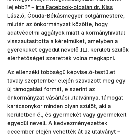
(új ablakban nyílik meg)
lejjebb?” –
írta Facebook-oldalán dr. Kiss
László
, Óbuda-Békásmegyer polgármestere,
miután az önkormányzat közölte, hogy
adatvédelmi aggályok miatt a kormányhivatal
visszautasította a kérelmüket, amelyben a
gyereküket egyedül nevelő III. kerületi szülők
elérhetőségét szerették volna megkapni.
Az ellenzéki többségű képviselő-testület
tavaly szeptember elején szavazott meg egy
új támogatási formát, e szerint az
önkormányzat vásárlási utalvánnyal támogat
karácsonykor minden olyan szülőt, aki a
kerületben él, és gyermekét vagy gyermekeit
egyedül neveli. A kedvezményezettek
december elején vehették át az utalványt –