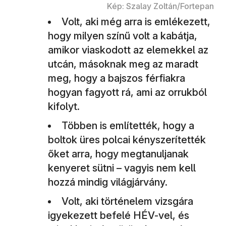
Kép: Szalay Zoltán/Fortepan
Volt, aki még arra is emlékezett,
hogy milyen színű volt a kabátja,
amikor viaskodott az elemekkel az
utcán, másoknak meg az maradt
meg, hogy a bajszos férfiakra
hogyan fagyott rá, ami az orrukból
kifolyt.
Többen is említették, hogy a
boltok üres polcai kényszerítették
őket arra, hogy megtanuljanak
kenyeret sütni – vagyis nem kell
hozzá mindig világjárvány.
Volt, aki történelem vizsgára
igyekezett befelé HÉV-vel, és