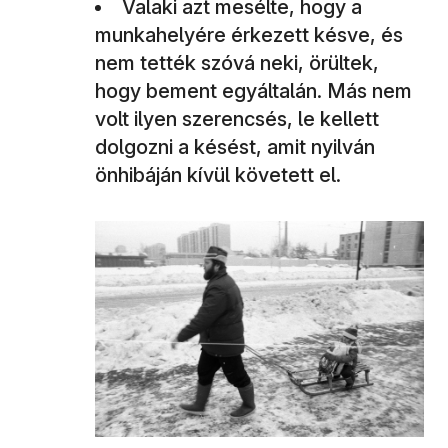
Valaki azt mesélte, hogy a
munkahelyére érkezett késve, és
nem tették szóvá neki, örültek,
hogy bement egyáltalán. Más nem
volt ilyen szerencsés, le kellett
dolgozni a késést, amit nyilván
önhibáján kívül követett el.