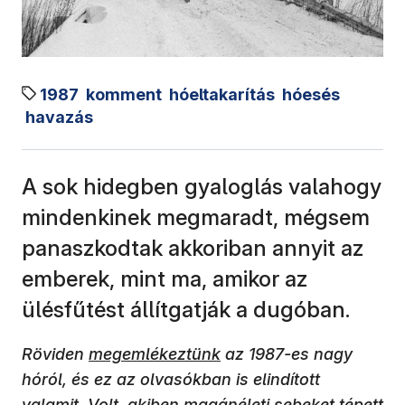
1987
komment
hóeltakarítás
hóesés
havazás
A sok hidegben gyaloglás valahogy
mindenkinek megmaradt, mégsem
panaszkodtak akkoriban annyit az
emberek, mint ma, amikor az
ülésfűtést állítgatják a dugóban.
Röviden
megemlékeztünk
az 1987-es nagy
hóról, és ez az olvasókban is elindított
valamit. Volt, akiben magánéleti sebeket tépett