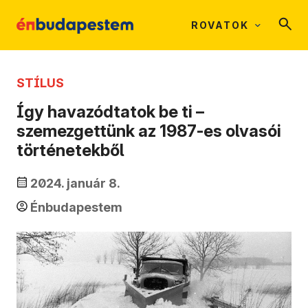
ROVATOK
STÍLUS
Így havazódtatok be ti –
szemezgettünk az 1987-es olvasói
történetekből
2024. január 8.
Énbudapestem