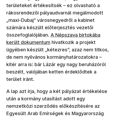
területeket értékesítsék – ez olvasható a
rákosrendezői pályaudvarnál megálmodott
„maxi-Dubaj” városnegyedről a kabinet
számára készült előterjesztés vezetői
összefoglalójában.
A Népszava birtokába
került dokumentum
hivatkozik a projekt
ügyében készült „kétezres”, azaz nem titkos,
de nem nyilvános kormányhatározatokra –
kitér arra is: bár Lázár egy nagy beruházóról
beszélt, valójában ketten érdeklődtek a
terület iránt.
A lap azt írja, hogy a két pályázat értékelése
után a kormány utasítást adott egy
nemzetközi szerződés előkészítésére az
Egyesült Arab Emírségek és Magyarország