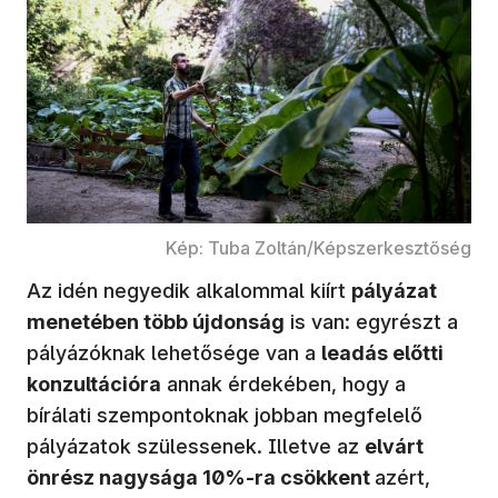
Kép: Tuba Zoltán/Képszerkesztőség
Az idén negyedik alkalommal kiírt
pályázat
menetében több újdonság
is van: egyrészt a
pályázóknak lehetősége van a
leadás előtti
konzultációra
annak érdekében, hogy a
bírálati szempontoknak jobban megfelelő
pályázatok szülessenek. Illetve az
elvárt
önrész nagysága 10%-ra csökkent
azért,