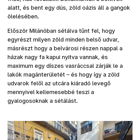
alatt, és bent egy dús, zöld oázis áll a gangok
ölelésében.
Először Milánóban sétálva tűnt fel, hogy
egyrészt milyen zöld minden belső udvar,
másrészt hogy a belvárosi részen nappal a
házak nagy fa kapui nyitva vannak, és
maximum egy díszes vasráccsal zárják le a
lakók magánterületét – és hogy így a zöld
udvarok felől az utcára kiáradó levegő
mennyivel kellemesebbé teszi a
gyalogosoknak a sétálást.