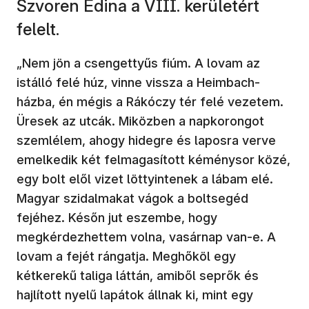
Szvoren Edina a VIII. kerületért
felelt.
„Nem jön a csengettyűs fiúm. A lovam az
istálló felé húz, vinne vissza a Heimbach-
házba, én mégis a Rákóczy tér felé vezetem.
Üresek az utcák. Miközben a napkorongot
szemlélem, ahogy hidegre és laposra verve
emelkedik két felmagasított kéménysor közé,
egy bolt elől vizet löttyintenek a lábam elé.
Magyar szidalmakat vágok a boltsegéd
fejéhez. Későn jut eszembe, hogy
megkérdezhettem volna, vasárnap van-e. A
lovam a fejét rángatja. Meghőköl egy
kétkerekű taliga láttán, amiből seprők és
hajlított nyelű lapátok állnak ki, mint egy