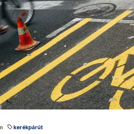
m
kerékpárút