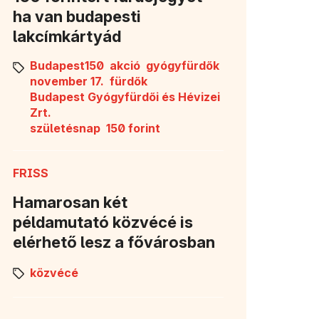
ha van budapesti
lakcímkártyád
Budapest150
akció
gyógyfürdők
november 17.
fürdők
Budapest Gyógyfürdői és Hévizei
Zrt.
születésnap
150 forint
FRISS
Hamarosan két
példamutató közvécé is
elérhető lesz a fővárosban
közvécé