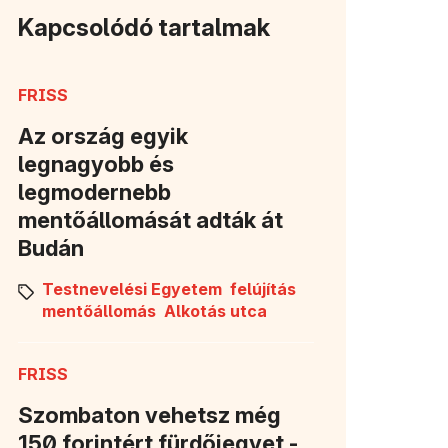
Kapcsolódó tartalmak
FRISS
Az ország egyik
legnagyobb és
legmodernebb
mentőállomását adták át
Budán
Testnevelési Egyetem
felújítás
mentőállomás
Alkotás utca
FRISS
Szombaton vehetsz még
150 forintért fürdőjegyet -