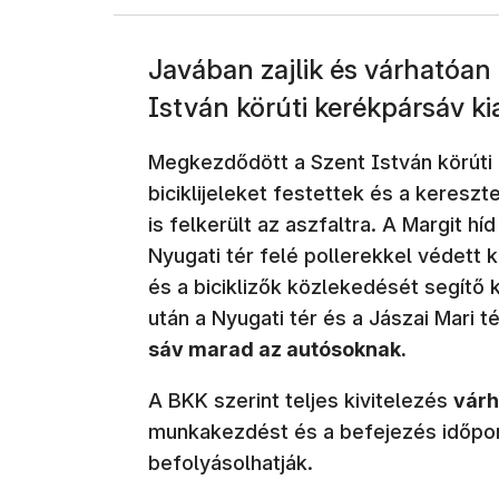
Javában zajlik és várhatóan 
István körúti kerékpársáv kia
Megkezdődött a Szent István körúti 
biciklijeleket festettek és a keres
is felkerült az aszfaltra. A Margit hí
Nyugati tér felé pollerekkel védett
és a biciklizők közlekedését segítő 
után a Nyugati tér és a Jászai Mari t
sáv marad az autósoknak.
A BKK szerint teljes kivitelezés
várh
munkakezdést és a befejezés időpont
befolyásolhatják.