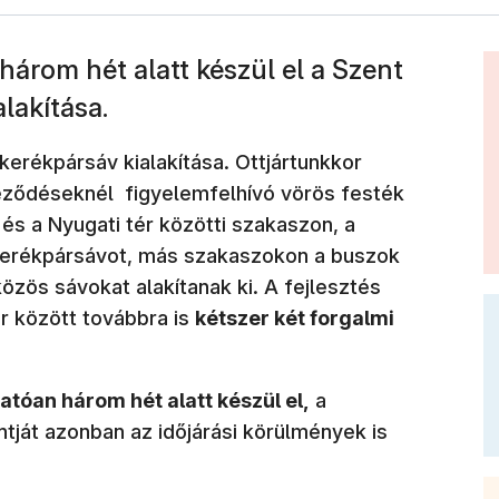
három hét alatt készül el a Szent
lakítása.
kerékpársáv kialakítása. Ottjártunkkor
zteződéseknél figyelemfelhívó vörös festék
d és a Nyugati tér közötti szakaszon, a
 kerékpársávot, más szakaszokon a buszok
közös sávokat alakítanak ki. A fejlesztés
ér között továbbra is
kétszer két forgalmi
atóan három hét alatt készül el,
a
ját azonban az időjárási körülmények is