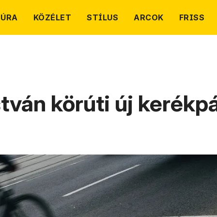
TÚRA
KÖZÉLET
STÍLUS
ARCOK
FRISS
stván körúti új kerékp