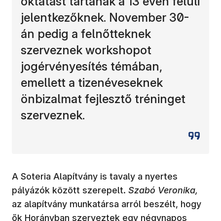
oktatást tartanak a 13 éven felüli
jelentkezőknek. November 30-
án pedig a felnőtteknek
szerveznek workshopot
jogérvényesítés témában,
emellett a tizenéveseknek
önbizalmat fejlesztő tréninget
szerveznek.
A Soteria Alapítvány is tavaly a nyertes
pályázók között szerepelt.
Szabó Veronika,
az alapítvány munkatársa arról beszélt, hogy
ők Horányban szerveztek egy négynapos