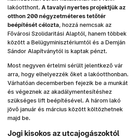
lakóotthont.
A tavalyi nyertes projektjük az
otthon 200 négyzetméteres tetőtér
beépítését célozta
, hozzá nemcsak az
Fővárosi Szolidaritási Alaptól, hanem többek
között a Belügyminisztériumtól és a Demján
Sándor Alapítványtól is kaptak pénzt.
Most negyven értelmi sérült jelentkező vár
arra, hogy elhelyezzék őket a lakóotthonban.
Várhatóan decemberben fejezik be a munkát
és végeznek az akadálymentesítéshez
szükséges lift beépítésével. A három lakó
jövő január és március között költözhetnek
majd be.
Jogi kisokos az utcajogászoktól