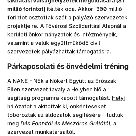
lakhatási válsághelyzetek megoldására (81
millió forintot)
ítélték oda. Akkor 300 millió
forintot osztottak szét a pályázó szervezetek
projektjeire. A Fővárosi Szolidaritási Alapnál a
kerületi önkormányzatok és intézményeik,
valamint a velük együttműködő civil
szervezetek pályázhattak támogatásra.
Párkapcsolati és önvédelmi tréning
A NANE - Nők a Nőkért Együtt az Erőszak
Ellen szervezet tavaly a Helyben Nő a
segítség programra kapott támogatást.
Helyi
hálózatot alakítottak ki,
önkénteseket
toboroztak az áldozatok segítésére – tudtuk
meg
Dés Fannitól és Mészáros Grétától
, a
szervezet munkatársaitól.