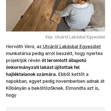
Kép: Utcáról Lakásba! Egyesület
Horváth Vera,
az
Utcáról Lakásba! Egyesület
munkatársa pedig arról beszélt, hogy nyertes
projektjük révén
öt leromlott állapotú
önkormányzati lakást újítottak fel
hajléktalanok számára.
Ebből kettőt a
napokban, egyet pedig novemberben adnak át
Kőbányán a beköltözőknek. Elmondta azt is,
hogy