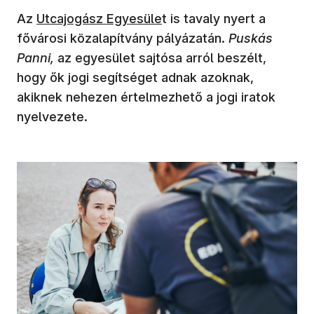
Az
Utcajogász Egyesüle
t is tavaly nyert a
fővárosi közalapítvány pályázatán.
Puskás
Panni,
az egyesület sajtósa arról beszélt,
hogy ők jogi segítséget adnak azoknak,
akiknek nehezen értelmezhető a jogi iratok
nyelvezete.