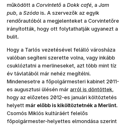
működött a
Corvintető
a
Dokk café
, a
Jam
pub
, a
Szóda
is. A szervezők az egyik
rendőrautóból a megjelenteket a Corvintetőre
irányították, hogy ott folytathatják ugyanezt a
bulit.
Hogy a Tarlós vezetésével felálló városháza
valóban segíteni szerette volna, vagy inkább
csuklóztatni a merlineseket, azt több mint tíz
év távlatából már nehéz megítélni.
Mindenesetre a főpolgármesteri kabinet 2011-
(új ablakban nyílik meg)
es augusztusi ülésén már
arról is döntöttek
,
hogy az előzetes 2012-es januári költöztetés
helyett
már előbb is kiköltöztetnék a Merlint
.
Csomós Miklós kultúráért felelős
főpolgármester-helyettes elmondása szerint