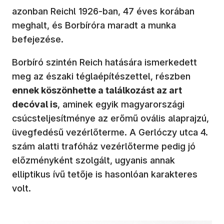
azonban Reichl 1926-ban, 47 éves korában
meghalt, és Borbíróra maradt a munka
befejezése.
Borbíró szintén Reich hatására ismerkedett
meg az északi téglaépítészettel, részben
ennek köszönhette a találkozást az art
decóval is
, aminek egyik magyarországi
csúcsteljesítménye az erőmű ovális alaprajzú,
üvegfedésű vezérlőterme. A Gerlóczy utca 4.
szám alatti trafóház vezérlőterme pedig jó
előzményként szolgált, ugyanis annak
elliptikus ívű tetője is hasonlóan karakteres
volt.