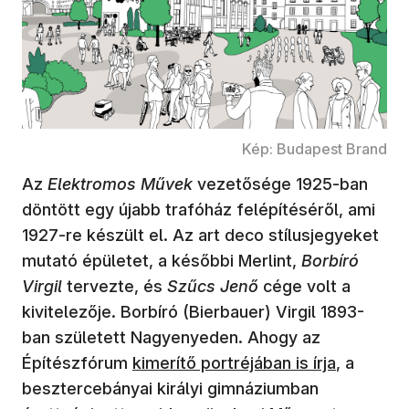
Kép: Budapest Brand
Az
Elektromos Művek
vezetősége 1925-ban
döntött egy újabb trafóház felépítéséről, ami
1927-re készült el. Az art deco stílusjegyeket
mutató épületet, a későbbi Merlint,
Borbíró
Virgil
tervezte, és
Szűcs Jenő
cége volt a
kivitelezője. Borbíró (Bierbauer) Virgil 1893-
ban született Nagyenyeden. Ahogy az
(új ablakban nyílik meg)
Építészfórum
kimerítő portréjában is írja
, a
besztercebányai királyi gimnáziumban