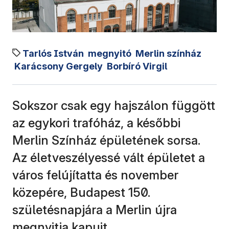
Tarlós István
megnyitó
Merlin színház
Karácsony Gergely
Borbíró Virgil
Sokszor csak egy hajszálon függött
az egykori trafóház, a későbbi
Merlin Színház épületének sorsa.
Az életveszélyessé vált épületet a
város felújítatta és november
közepére, Budapest 150.
születésnapjára a Merlin újra
megnyitja kapuit.