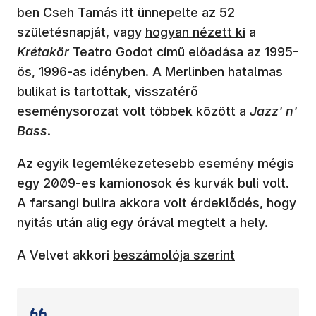
(új ablakban nyílik meg)
ben Cseh Tamás
itt ünnepelte
az 52
(új ablakban nyílik meg)
születésnapját, vagy
hogyan nézett ki
a
Krétakör
Teatro Godot című előadása az 1995-
ös, 1996-as idényben. A Merlinben hatalmas
bulikat is tartottak, visszatérő
eseménysorozat volt többek között a
Jazz' n'
Bass
.
Az egyik legemlékezetesebb esemény mégis
egy 2009-es kamionosok és kurvák buli volt.
A farsangi bulira akkora volt érdeklődés, hogy
nyitás után alig egy órával megtelt a hely.
(új ablakban nyílik meg)
A Velvet akkori
beszámolója szerint