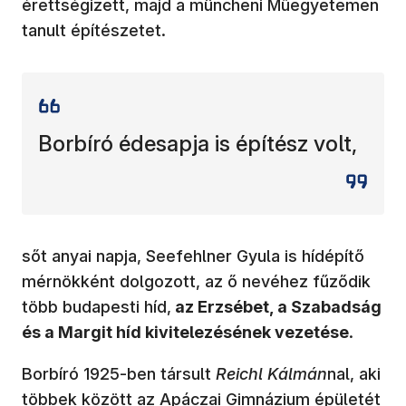
érettségizett, majd a müncheni Műegyetemen
tanult építészetet.
Borbíró édesapja is építész volt,
sőt anyai napja, Seefehlner Gyula is hídépítő
mérnökként dolgozott, az ő nevéhez fűződik
több budapesti híd,
az Erzsébet, a Szabadság
és a Margit híd kivitelezésének vezetése
.
Borbíró 1925-ben társult
Reichl Kálmán
nal, aki
többek között az Apáczai Gimnázium épületét