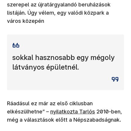
szerepel az újratárgyalandó beruházások
listáján. Úgy vélem, egy valódi közpark a
város közepén
sokkal hasznosabb egy mégoly
látványos épületnél.
Ráadásul ez már az első ciklusban
(új ablakban nyílik meg)
elkészülhetne” –
nyilatkozta Tarlós
2010-ben,
még a választások előtt a Népszabadságnak.