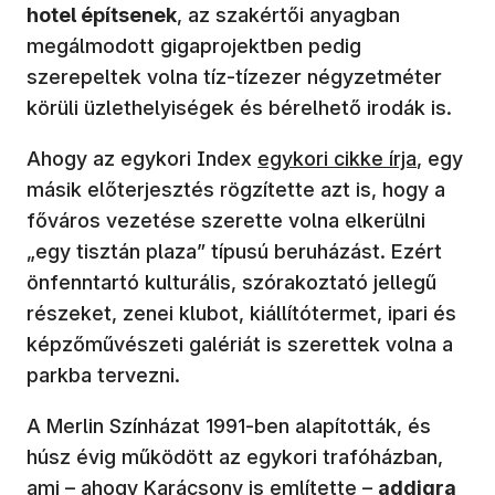
hotel építsenek
, az szakértői anyagban
megálmodott gigaprojektben pedig
szerepeltek volna tíz-tízezer négyzetméter
körüli üzlethelyiségek és bérelhető irodák is.
(új ablakban nyílik meg)
Ahogy az egykori Index
egykori cikke írja
, egy
másik előterjesztés rögzítette azt is, hogy a
főváros vezetése szerette volna elkerülni
„egy tisztán plaza” típusú beruházást. Ezért
önfenntartó kulturális, szórakoztató jellegű
részeket, zenei klubot, kiállítótermet, ipari és
képzőművészeti galériát is szerettek volna a
parkba tervezni.
A Merlin Színházat 1991-ben alapították, és
húsz évig működött az egykori trafóházban,
ami – ahogy Karácsony is említette –
addigra