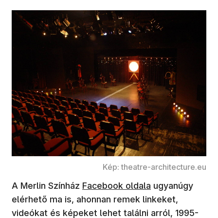
Kép: theatre-architecture.eu
(új ablakban nyílik meg)
A Merlin Színház
Facebook oldala
ugyanúgy
elérhető ma is, ahonnan remek linkeket,
videókat és képeket lehet találni arról, 1995-