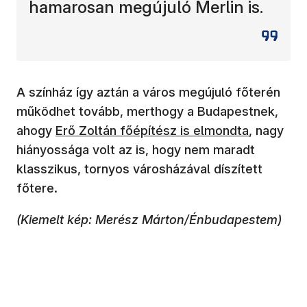
hamarosan megújuló Merlin is.
A színház így aztán a város megújuló főterén
működhet tovább, merthogy a Budapestnek,
(új ablakban nyílik meg)
ahogy
Erő Zoltán főépítész is elmondta
, nagy
hiányossága volt az is, hogy nem maradt
klasszikus, tornyos városházával díszített
főtere.
(Kiemelt kép: Merész Márton/Énbudapestem)