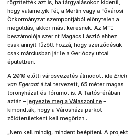
rögzítették azt is, ha tárgyalásokon kiderül,
hogy valamelyik fél, a Merlin vagy a Fővárosi
Önkormányzat szempontjából előnytelen a
megoldás, akkor mást keresnek. Az MTI
beszámolója szerint Magács László ehhez
csak annyit fűzött hozzá, hogy szerződésük
csak márciusban jár le a Gerlóczy utcai
épületben.
A 2010 előtti városvezetés álmodott ide
Erich
van Egeraat
által tervezett, 65 méter magas
toronyházat és fórumot is. A Tarlós-érában
(új ablakban nyílik meg)
aztán –
jegyezte meg a Válaszonline
–
kimondták, hogy a Városháza parkot
zöldterületként kell megőrizni.
„Nem kell mindig, mindent beépíteni. A projekt