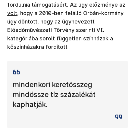
(új ablakban nyíli
fordulnia támogatásért. Az ügy
előzménye az
volt
, hogy a 2010-ben felálló Orbán-kormány
úgy döntött, hogy az úgynevezett
Előadóművészeti Törvény szerinti VI.
kategóriába sorolt független színházak a
kőszínházakra fordított
mindenkori keretösszeg
mindössze tíz százalékát
kaphatják.