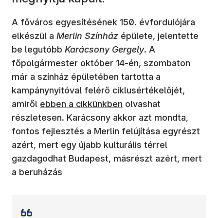
(új ablakban nyílik meg)
A főváros egyesítésének
150. évfordulójára
elkészül a
Merlin Színház
épülete, jelentette
be legutóbb
Karácsony Gergely
. A
főpolgármester október 14-én, szombaton
már a színház épületében tartotta a
kampánynyitóval felérő ciklusértékelőjét,
(új ablakban nyílik meg)
amiről
ebben a cikkünkben
olvashat
részletesen. Karácsony akkor azt mondta,
fontos fejlesztés a Merlin felújítása egyrészt
azért, mert egy újabb kulturális térrel
gazdagodhat Budapest, másrészt azért, mert
a beruházás