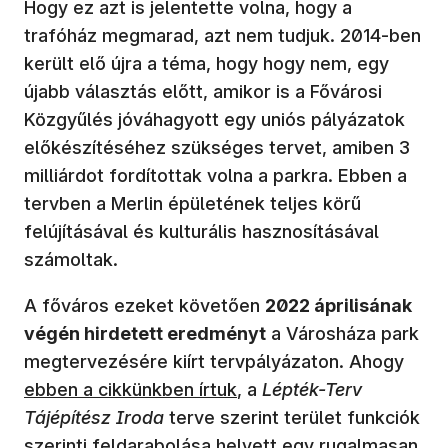
Hogy ez azt is jelentette volna, hogy a
trafóház megmarad, azt nem tudjuk. 2014-ben
került elő újra a téma, hogy hogy nem, egy
újabb választás előtt, amikor is a Fővárosi
Közgyűlés jóváhagyott egy uniós pályázatok
előkészítéséhez szükséges tervet, amiben 3
milliárdot fordítottak volna a parkra. Ebben a
tervben a Merlin épületének teljes körű
felújításával és kulturális hasznosításával
számoltak.
A főváros ezeket követően
2022 áprilisának
végén hirdetett eredményt
a Városháza park
(új a
megtervezésére kiírt tervpályázaton. Ahogy
ebben a cikkünkben írtuk
, a
Lépték-Terv
Tájépítész Iroda
terve szerint terület funkciók
szerinti feldarabolása helyett egy rugalmasan