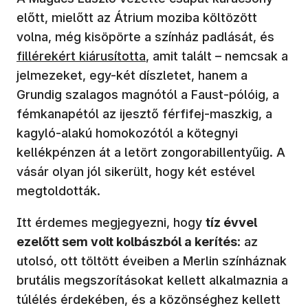
előtt, mielőtt az Átrium moziba költözött
(új a
volna, még kisöpörte a színház padlását, és
fillérekért kiárusította
, amit talált – nemcsak a
jelmezeket, egy-két díszletet, hanem a
Grundig szalagos magnótól a Faust-pólóig, a
fémkanapétól az ijesztő férfifej-maszkig, a
kagyló-alakú homokozótól a kötegnyi
kellékpénzen át a letört zongorabillentyűig. A
vásár olyan jól sikerült, hogy két estével
megtoldották.
Itt érdemes megjegyezni, hogy
tíz évvel
ezelőtt sem volt kolbászból a kerítés
: az
utolsó, ott töltött éveiben a Merlin színháznak
brutális megszorításokat kellett alkalmaznia a
túlélés érdekében, és a közönséghez kellett