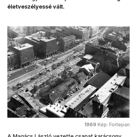
életveszélyessé vált
.
1969
Kép: Fortepan
A Magács László vezette csapat karácsony