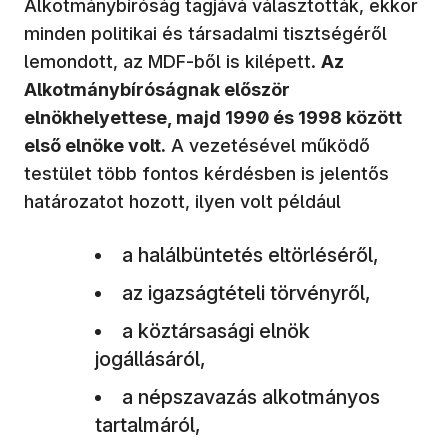
Alkotmánybíróság tagjává választották, ekkor
minden politikai és társadalmi tisztségéről
lemondott, az MDF-ből is kilépett.
Az
Alkotmánybíróságnak először
elnökhelyettese, majd 1990 és 1998 között
első elnöke volt.
A vezetésével működő
testület több fontos kérdésben is jelentős
határozatot hozott, ilyen volt például
a halálbüntetés eltörléséről,
az igazságtételi törvényről,
a köztársasági elnök
jogállásáról,
a népszavazás alkotmányos
tartalmáról,