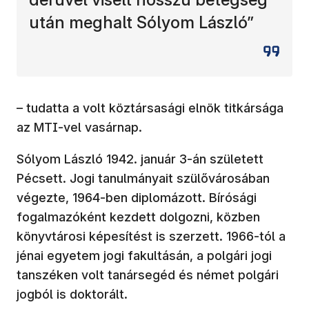
után meghalt Sólyom László”
– tudatta a volt köztársasági elnök titkársága
az MTI-vel vasárnap.
Sólyom László 1942. január 3-án született
Pécsett. Jogi tanulmányait szülővárosában
végezte, 1964-ben diplomázott. Bírósági
fogalmazóként kezdett dolgozni, közben
könyvtárosi képesítést is szerzett. 1966-tól a
jénai egyetem jogi fakultásán, a polgári jogi
tanszéken volt tanársegéd és német polgári
jogból is doktorált.