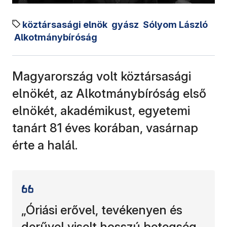
köztársasági elnök
gyász
Sólyom László
Alkotmánybíróság
Magyarország volt köztársasági
elnökét, az Alkotmánybíróság első
elnökét, akadémikust, egyetemi
tanárt 81 éves korában, vasárnap
érte a halál.
„Óriási erővel, tevékenyen és
derűvel viselt hosszú betegség