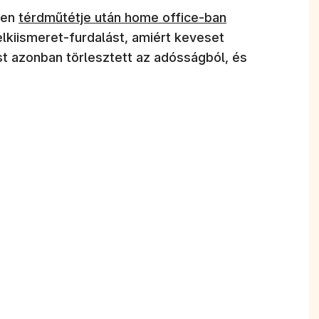
(új ablakban nyílik meg)
pen
térdműtétje után home office-ban
elkiismeret-furdalást, amiért keveset
st azonban törlesztett az adósságból, és