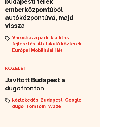
budapesti terek
emberközpontúból
autóközpontúvá, majd
vissza
Városháza park
kiállítás
fejlesztés
Átalakuló közterek
Európai Mobilitási Hét
KÖZÉLET
Javított Budapest a
dugófronton
közlekedés
Budapest
Google
dugó
TomTom
Waze