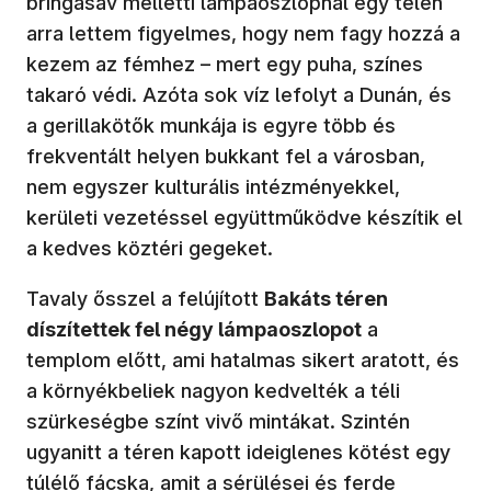
bringasáv melletti lámpaoszlopnál egy télen
arra lettem figyelmes, hogy nem fagy hozzá a
kezem az fémhez – mert egy puha, színes
takaró védi. Azóta sok víz lefolyt a Dunán, és
a gerillakötők munkája is egyre több és
frekventált helyen bukkant fel a városban,
nem egyszer kulturális intézményekkel,
kerületi vezetéssel együttműködve készítik el
a kedves köztéri gegeket.
Tavaly ősszel a felújított
Bakáts téren
díszítettek fel négy lámpaoszlopot
a
templom előtt, ami hatalmas sikert aratott, és
a környékbeliek nagyon kedvelték a téli
szürkeségbe színt vivő mintákat. Szintén
ugyanitt a téren kapott ideiglenes kötést egy
túlélő fácska, amit a sérülései és ferde