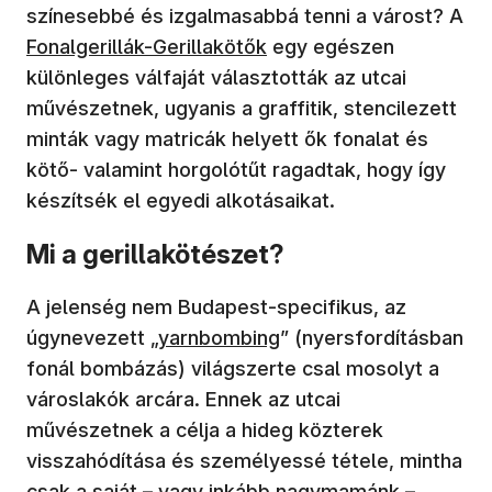
színesebbé és izgalmasabbá tenni a várost? A
(új ablakban nyílik meg)
Fonalgerillák-Gerillakötők
egy egészen
különleges válfaját választották az utcai
művészetnek, ugyanis a graffitik, stencilezett
minták vagy matricák helyett ők fonalat és
kötő- valamint horgolótűt ragadtak, hogy így
készítsék el egyedi alkotásaikat.
Mi a gerillakötészet?
A jelenség nem Budapest-specifikus, az
úgynevezett „
yarnbombing
” (nyersfordításban
fonál bombázás) világszerte csal mosolyt a
városlakók arcára. Ennek az utcai
művészetnek a célja a hideg közterek
visszahódítása és személyessé tétele, mintha
csak a saját – vagy inkább nagymamánk –