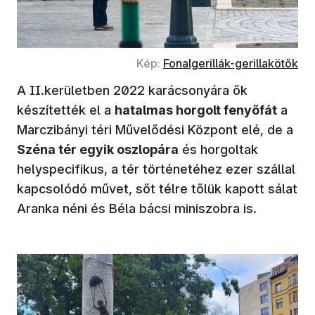
(új ablakban nyílik meg)
Kép:
Fonalgerillák-gerillakötők
A II.kerületben 2022 karácsonyára ők
készítették el a
hatalmas horgolt fenyőfát
a
Marczibányi téri Művelődési Központ elé, de a
Széna tér egyik oszlopára
és horgoltak
helyspecifikus, a tér történetéhez ezer szállal
kapcsolódó művet, sőt télre tőlük kapott sálat
Aranka néni és Béla bácsi miniszobra is.