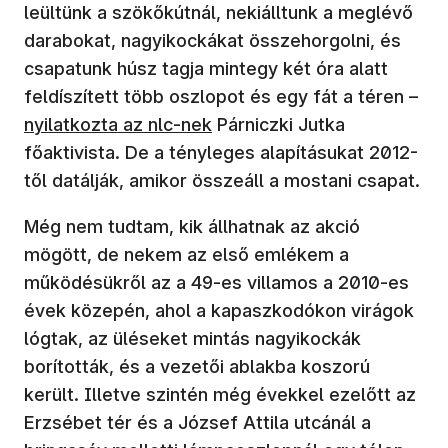
leültünk a szökőkútnál, nekiálltunk a meglévő
darabokat, nagyikockákat összehorgolni, és
csapatunk húsz tagja mintegy két óra alatt
feldíszített több oszlopot és egy fát a téren –
nyilatkozta az nlc-nek
Párniczki Jutka
főaktivista. De a tényleges alapításukat 2012-
től datálják, amikor összeáll a mostani csapat.
Még nem tudtam, kik állhatnak az akció
mögött, de nekem az első emlékem a
működésükről az a 49-es villamos a 2010-es
évek közepén, ahol a kapaszkodókon virágok
lógtak, az üléseket mintás nagyikockák
borították, és a vezetői ablakba koszorú
került. Illetve szintén még évekkel ezelőtt az
Erzsébet tér és a József Attila utcánál a