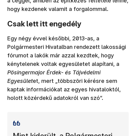
a céggel, amiben az építkezés feltétele lenne,
hogy kezdenek valamit a forgalommal.
Csak lett itt engedély
Egy négy évvel későbbi, 2013-as, a
Polgármesteri Hivatalban rendezett lakossági
fórumot a lakók már azzal kezdtek, hogy
kénytelenek voltak egyesületet alapítani, a
Pösingermajor Érdek- és Tájvédelmi
Egyesület
et, mert „többszöri kérésre sem
kaptak információkat az egyes hivataloktól,
holott közérdekű adatokról van szó”.
Mint kiderült, a Polgármesteri