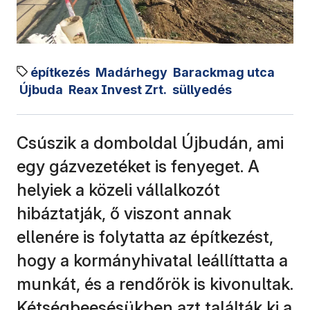
építkezés
Madárhegy
Barackmag utca
Újbuda
Reax Invest Zrt.
süllyedés
Csúszik a domboldal Újbudán, ami
egy gázvezetéket is fenyeget. A
helyiek a közeli vállalkozót
hibáztatják, ő viszont annak
ellenére is folytatta az építkezést,
hogy a kormányhivatal leállíttatta a
munkát, és a rendőrök is kivonultak.
Kétségbeesésükben azt találták ki a