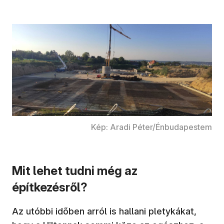
Kép: Aradi Péter/Énbudapestem
Mit lehet tudni még az
építkezésről?
Az utóbbi időben arról is hallani pletykákat,