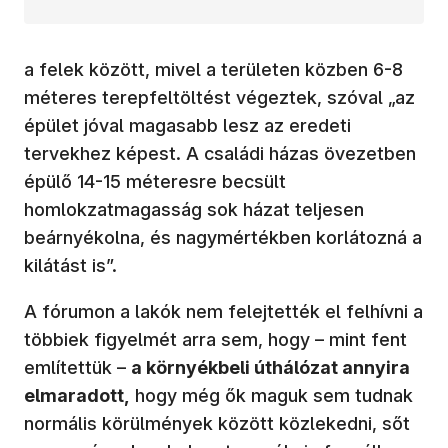
a felek között, mivel a területen közben 6-8
méteres terepfeltöltést végeztek, szóval „az
épület jóval magasabb lesz az eredeti
tervekhez képest. A családi házas övezetben
épülő 14-15 méteresre becsült
homlokzatmagasság sok házat teljesen
beárnyékolna, és nagymértékben korlátozná a
kilátást is”.
A fórumon a lakók nem felejtették el felhívni a
többiek figyelmét arra sem, hogy – mint fent
említettük –
a környékbeli úthálózat annyira
elmaradott,
hogy még ők maguk sem tudnak
normális körülmények között közlekedni, sőt