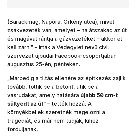
(Barackmag, Napóra, Örkény utca), mivel
zsákvezeték van, amelyet – ha átszakad az út
és magával rántja a gázvezetéket – akkor el
kell zárni” – írták a Védegylet nevű civil
szervezet újbudai Facebook-csoportjában
augusztus 25-én, pénteken.
„Márpedig a tiltás ellenére az építkezés zajlik
tovább, töltik be a betont, ütik be a
vasrudakat, amely hatására
újabb 50 cm-t
süllyedt az út
” – tették hozzá. A
környékbeliek szeretnék megelőzni a
tragédiát, és már nem tudják, kihez
forduljanak.