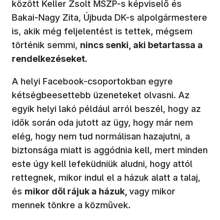
között Keller Zsolt MSZP-s képviselő és
Bakai-Nagy Zita, Újbuda DK-s alpolgármestere
is, akik még feljelentést is tettek, mégsem
történik semmi,
nincs senki, aki betartassa a
rendelkezéseket
.
A helyi Facebook-csoportokban egyre
kétségbeesettebb üzeneteket olvasni. Az
egyik helyi lakó például arról beszél, hogy az
idők során oda jutott az ügy, hogy már nem
elég, hogy nem tud normálisan hazajutni, a
biztonsága miatt is aggódnia kell, mert minden
este úgy kell lefeküdniük aludni, hogy attól
rettegnek, mikor indul el a házuk alatt a talaj,
és
mikor dől rájuk a házuk,
vagy mikor
mennek tönkre a közművek.