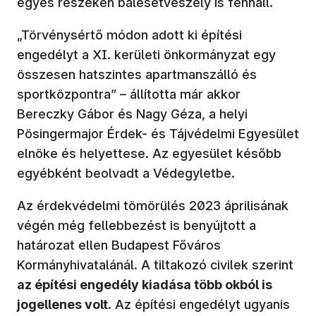
egyes részeken balesetveszély is fennáll.
„Törvénysértő módon adott ki építési
engedélyt a XI. kerületi önkormányzat egy
összesen hatszintes apartmanszálló és
sportközpontra” – állította már akkor
Bereczky Gábor és Nagy Géza, a helyi
Pösingermajor Érdek- és Tájvédelmi Egyesület
elnöke és helyettese. Az egyesület később
egyébként beolvadt a Védegyletbe.
Az érdekvédelmi tömörülés 2023 áprilisának
végén még fellebbezést is benyújtott a
határozat ellen Budapest Főváros
Kormányhivatalánál. A tiltakozó civilek szerint
az építési engedély kiadása több okból is
jogellenes volt
. Az építési engedélyt ugyanis