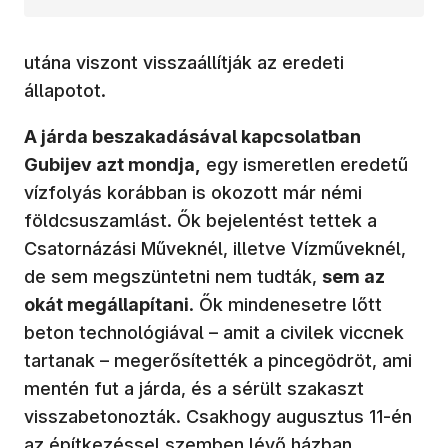
utána viszont visszaállítják az eredeti
állapotot.
A járda beszakadásával kapcsolatban
Gubijev azt mondja,
egy ismeretlen eredetű
vízfolyás korábban is okozott már némi
földcsuszamlást. Ők bejelentést tettek a
Csatornázási Műveknél, illetve Vízműveknél,
de sem megszüntetni nem tudták,
sem az
okát megállapítani
. Ők mindenesetre lőtt
beton technológiával – amit a civilek viccnek
tartanak – megerősítették a pincegödröt, ami
mentén fut a járda, és a sérült szakaszt
visszabetonozták. Csakhogy augusztus 11-én
az építkezéssel szemben lévő házban