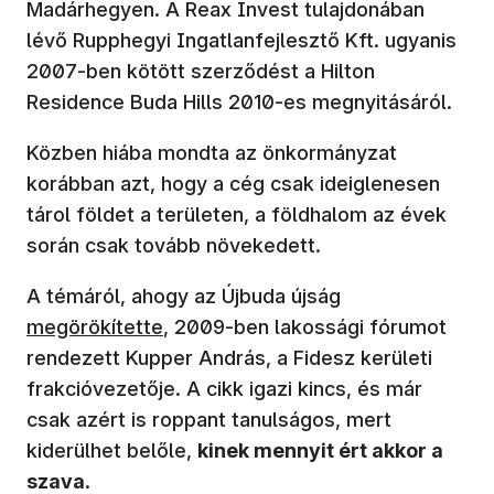
Madárhegyen. A Reax Invest tulajdonában
lévő Rupphegyi Ingatlanfejlesztő Kft. ugyanis
2007-ben kötött szerződést a Hilton
Residence Buda Hills 2010-es megnyitásáról.
Közben hiába mondta az önkormányzat
korábban azt, hogy a cég csak ideiglenesen
tárol földet a területen, a földhalom az évek
során csak tovább növekedett.
(új ablakban nyí
A témáról, ahogy az Újbuda újság
megörökítette
, 2009-ben lakossági fórumot
rendezett Kupper András, a Fidesz kerületi
frakcióvezetője. A cikk igazi kincs, és már
csak azért is roppant tanulságos, mert
kiderülhet belőle,
kinek mennyit ért akkor a
szava
.