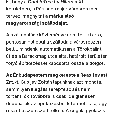
is, hogy a
DoubleTree by Hilton
a XI.
kerületben, a Pösingermajor városrészben
tervezi megnyitni
a márka első
magyarországi szállodáját.
A szállodalánc közleménye nem tért ki arra,
pontosan hol épül a szálloda a városrészen
belül, mindenki automatikusan a Törökbálinti
út és a Barackmag utca által határolt területen
folyó építkezéssel kapcsolta össze a dolgot.
Az Énbudapestem megkereste a Reax Invest
Zrt.-t
, Gubijev Zoltán lapunknak azt mondta,
semmilyen illegális terepfeltöltés nem
történt, ők továbbra is csak ideiglenesen
deponálják az építkezésből kitermelt talaj egy
részét a szomszéd telken. A cégük igyekszik