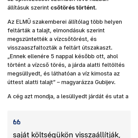
állításuk szerint
csőtörés történt
.
Az ELMŰ szakemberei állítólag több helyen
feltárták a talajt, elmondásuk szerint
megszüntették a vízcsőtörést, és
visszaaszfaltozták a feltárt útszakaszt.
„Ennek ellenére 5 nappal később ott, ahol
történt a vízcső törés, a járda alatti feltöltés
megsüllyedt, és láthatóan a víz kimosta az
úttest alatti talajt” – magyarázza Gubijev.
A cég azt mondja, a lesüllyedt járdát és utat a
saját költségükön visszaállítják,