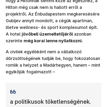
hogy a Hiltonnak semmi köze az egészhez, a
Hilton még csak nem is hallott erről a
projektről. Az Énbudapestem megkeresésére
Gubijev annyit mondott, a cégük apartman,
illetve wellness- és sport komplexumot épít.
A hotel
jövőbeli üzemeltetőjéről
azonban
szerinte
még korai lenne nyilatkozni
.
A civilek egyébként nem a vállalkozó
dörzsöltségének tudják be, hogy fokozatosan
romlik a helyzet a Madárhegyen, hanem – mint
egyikőjük fogalmazott –
a politikusok töketlenségének.