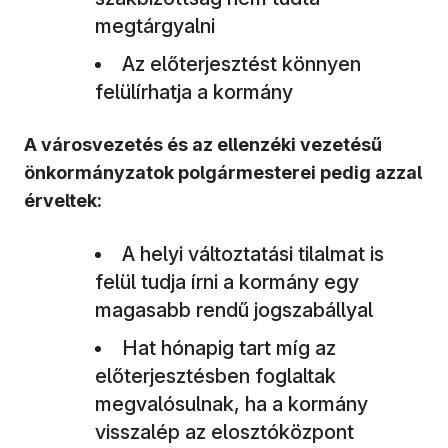
megtárgyalni
Az előterjesztést könnyen
felülírhatja a kormány
A városvezetés és az ellenzéki vezetésű
önkormányzatok polgármesterei pedig azzal
érveltek:
A helyi változtatási tilalmat is
felül tudja írni a kormány egy
magasabb rendű jogszabállyal
Hat hónapig tart míg az
előterjesztésben foglaltak
megvalósulnak, ha a kormány
visszalép az elosztóközpont