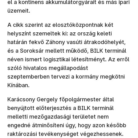
el a kontinens akkumulátorgyárait és más ipari
üzemeit.
A cikk szerint az elosztóközpontnak két
helyszínt szemeltek ki: az ország keleti
határán fekvő Záhony vasúti átrakodóhelyét,
és a Soroksár mellett működő, BILK terminál
néven ismert logisztikai létesítményt. Az erről
szóló hivatalos megállapodást
szeptemberben tervezi a kormány megkötni
Kínában.
Karácsony Gergely főpolgármester által
benyújtott előterjesztés a BILK terminál
melletti mezőgazdasági területet nem
engedné átminősíteni úgy, hogy azon később
raktározási tevékenységet végezhessenek.