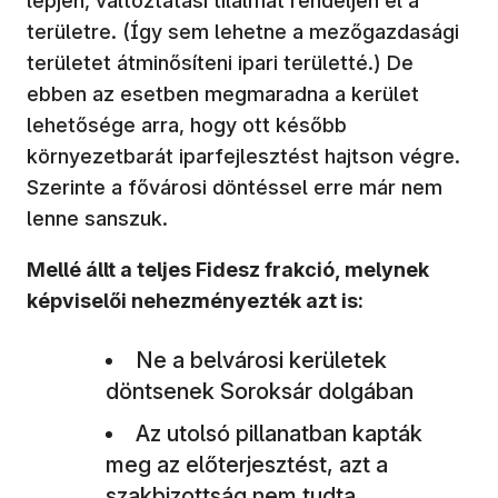
lépjen, változtatási tilalmat rendeljen el a
területre. (Így sem lehetne a mezőgazdasági
területet átminősíteni ipari területté.) De
ebben az esetben megmaradna a kerület
lehetősége arra, hogy ott később
környezetbarát iparfejlesztést hajtson végre.
Szerinte a fővárosi döntéssel erre már nem
lenne sanszuk.
Mellé állt a teljes Fidesz frakció, melynek
képviselői nehezményezték azt is:
Ne a belvárosi kerületek
döntsenek Soroksár dolgában
Az utolsó pillanatban kapták
meg az előterjesztést, azt a
szakbizottság nem tudta