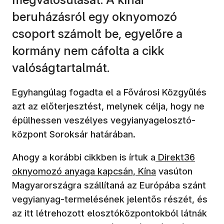
beruházásról egy oknyomozó
csoport számolt be, egyelőre a
kormány nem cáfolta a cikk
valóságtartalmát.
Egyhangúlag fogadta el a Fővárosi Közgyűlés
azt az előterjesztést, melynek célja, hogy ne
épülhessen veszélyes vegyianyagelosztó-
központ Soroksár határában.
Ahogy a korábbi cikkben is írtuk a
Direkt36
oknyomozó anyaga kapcsán, Kína
vasúton
Magyarországra szállítaná az Európába szánt
vegyianyag-termelésének jelentős részét, és
az itt létrehozott elosztóközpontokból látnák