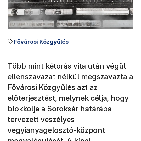
Fővárosi Közgyűlés
Több mint kétórás vita után végül
ellenszavazat nélkül megszavazta a
Fővárosi Közgyűlés azt az
előterjesztést, melynek célja, hogy
blokkolja a Soroksár határába
tervezett veszélyes
vegyianyagelosztó-központ
megvalósulását. A kínai