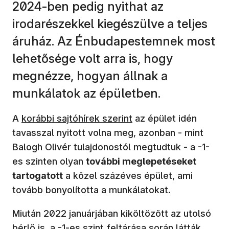
2024-ben pedig nyithat az
irodarészekkel kiegészülve a teljes
áruház. Az Énbudapestemnek most
lehetősége volt arra is, hogy
megnézze, hogyan állnak a
munkálatok az épületben.
(új ablakban nyílik meg)
A
korábbi sajtóhírek szerint
az épület idén
tavasszal nyitott volna meg, azonban - mint
Balogh Olivér tulajdonostól megtudtuk - a -1-
es szinten olyan
további meglepetéseket
tartogatott
a közel százéves épület, ami
tovább bonyolította a munkálatokat.
Miután 2022 januárjában kiköltözött az utolsó
bérlő is, a -1-es szint feltárása során látták,