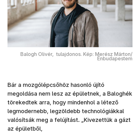
Balogh Olivér, tulajdonos. Kép: Merész Márton/
Énbudapestem
Bár a mozgólépcsőhöz hasonló újító
megoldása nem lesz az épületnek, a Baloghék
törekedtek arra, hogy mindenhol a létező
legmodernebb, legzöldebb technológiákkal
valósítsák meg a felújítást. „Kivezettük a gázt
az épületből,