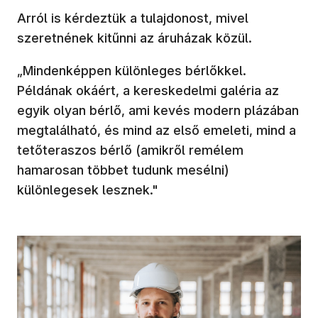
Arról is kérdeztük a tulajdonost, mivel
szeretnének kitűnni az áruházak közül.
„Mindenképpen különleges bérlőkkel.
Példának okáért, a kereskedelmi galéria az
egyik olyan bérlő, ami kevés modern plázában
megtalálható, és mind az első emeleti, mind a
tetőteraszos bérlő (amikről remélem
hamarosan többet tudunk mesélni)
különlegesek lesznek."