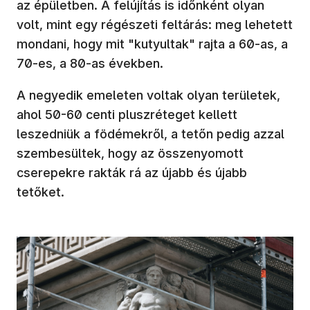
az épületben. A felújítás is időnként olyan
volt, mint egy régészeti feltárás: meg lehetett
mondani, hogy mit "kutyultak" rajta a 60-as, a
70-es, a 80-as években.
A negyedik emeleten voltak olyan területek,
ahol 50-60 centi pluszréteget kellett
leszedniük a födémekről, a tetőn pedig azzal
szembesültek, hogy az összenyomott
cserepekre rakták rá az újabb és újabb
tetőket.