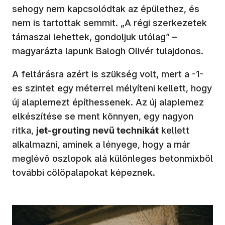
sehogy nem kapcsolódtak az épülethez, és
nem is tartottak semmit. „A régi szerkezetek
támaszai lehettek, gondoljuk utólag” –
magyarázta lapunk Balogh Olivér tulajdonos.
A feltárásra azért is szükség volt, mert a -1-
es szintet egy méterrel mélyíteni kellett, hogy
új alaplemezt építhessenek. Az új alaplemez
elkészítése se ment könnyen, egy nagyon
ritka,
jet-grouting nevű technikát
kellett
alkalmazni, aminek a lényege, hogy a már
meglévő oszlopok alá különleges betonmixből
további cölöpalapokat képeznek.