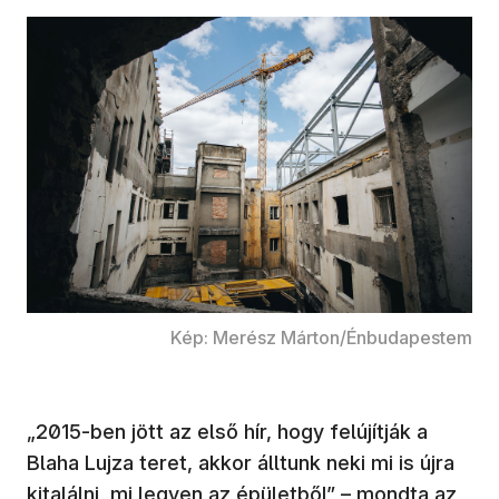
Kép: Merész Márton/Énbudapestem
„2015-ben jött az első hír, hogy felújítják a
Blaha Lujza teret, akkor álltunk neki mi is újra
kitalálni, mi legyen az épületből” – mondta az