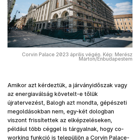
Corvin Palace 2023 április végén. Kép: Merész
Márton/Énbudapestem
Amikor azt kérdeztük, a járványidőszak vagy
az energiaválság követelt-e tőlük
újratervezést, Balogh azt mondta, gépészeti
megoldásokban nem, egy-két dologban
viszont frissítettek az elképzeléseken,
például több céggel is tárgyalnak, hogy co-
working funkció is települjön a Corvin Palace-