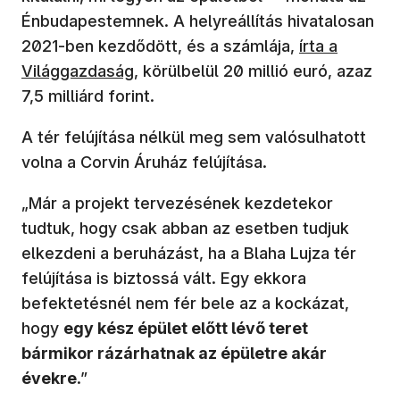
Énbudapestemnek. A helyreállítás hivatalosan
(új ablakban 
2021-ben kezdődött, és a számlája,
írta a
Világgazdaság
, körülbelül 20 millió euró, azaz
7,5 milliárd forint.
A tér felújítása nélkül meg sem valósulhatott
volna a Corvin Áruház felújítása.
„Már a projekt tervezésének kezdetekor
tudtuk, hogy csak abban az esetben tudjuk
elkezdeni a beruházást, ha a Blaha Lujza tér
felújítása is biztossá vált. Egy ekkora
befektetésnél nem fér bele az a kockázat,
hogy
egy kész épület előtt lévő teret
bármikor rázárhatnak az épületre akár
évekre
.”