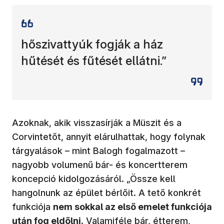
hőszivattyúk fogják a ház
hűtését és fűtését ellátni.”
Azoknak, akik visszasírják a Müszit és a
Corvintetőt, annyit elárulhattak, hogy folynak
tárgyalások – mint Balogh fogalmazott –
nagyobb volumenű bár- és koncertterem
koncepció kidolgozásáról. „Össze kell
hangolnunk az épület bérlőit. A tető konkrét
funkciója
nem sokkal az első emelet funkciója
után fog eldőlni
. Valamiféle bár, étterem,