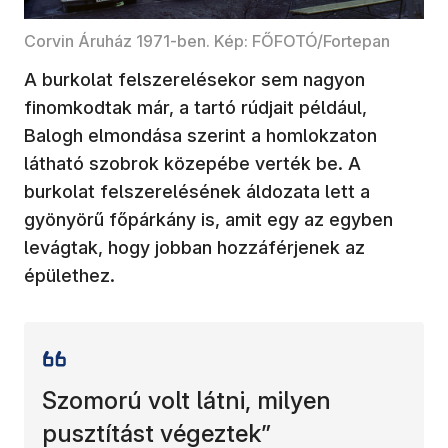
Corvin Áruház 1971-ben. Kép: FŐFOTÓ/Fortepan
A burkolat felszerelésekor sem nagyon
finomkodtak már, a tartó rúdjait például,
Balogh elmondása szerint a homlokzaton
látható szobrok közepébe verték be. A
burkolat felszerelésének áldozata lett a
gyönyörű főpárkány is, amit egy az egyben
levágtak, hogy jobban hozzáférjenek az
épülethez.
Szomorú volt látni, milyen
pusztítást végeztek”