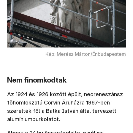
Kép: Merész Márton/Énbudapestem
Nem finomkodtak
Az 1924 és 1926 között épült, neoreneszánsz
főhomlokzatú Corvin Áruházra 1967-ben
szerelték föl a Batka István által tervezett
alumíniumburkolatot.
(új ablakban nyílik meg)
Ahogy
a 24.hu összefoglalta
,
a cél az