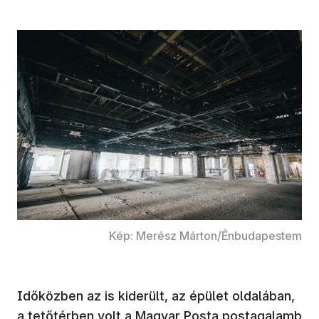
Kép: Merész Márton/Énbudapestem
Időközben az is kiderült, az épület oldalában,
a tetőtérben volt a Magyar Posta postagalamb