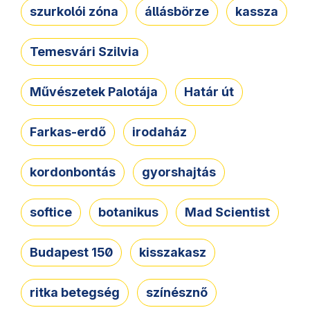
szurkolói zóna
állásbörze
kassza
Temesvári Szilvia
Művészetek Palotája
Határ út
Farkas-erdő
irodaház
kordonbontás
gyorshajtás
softice
botanikus
Mad Scientist
Budapest 150
kisszakasz
ritka betegség
színésznő