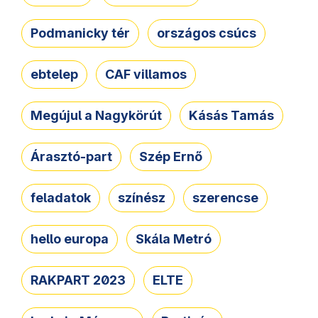
Podmanicky tér
országos csúcs
ebtelep
CAF villamos
Megújul a Nagykörút
Kásás Tamás
Árasztó-part
Szép Ernő
feladatok
színész
szerencse
hello europa
Skála Metró
RAKPART 2023
ELTE