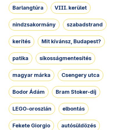
Barlangtúra
VIII. kerület
nindzsakormány
szabadstrand
kerítés
Mit kívánsz, Budapest?
patika
síkosságmentesítés
magyar márka
Csengery utca
Bodor Ádám
Bram Stoker-díj
LEGO-oroszlán
elbontás
Fekete Giorgio
autósüldözés