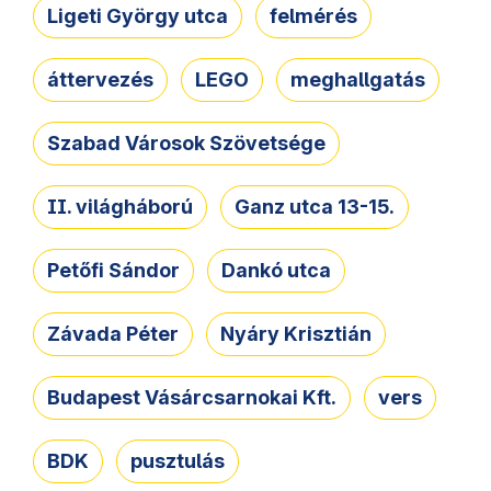
Ligeti György utca
felmérés
áttervezés
LEGO
meghallgatás
Szabad Városok Szövetsége
II. világháború
Ganz utca 13-15.
Petőfi Sándor
Dankó utca
Závada Péter
Nyáry Krisztián
Budapest Vásárcsarnokai Kft.
vers
BDK
pusztulás