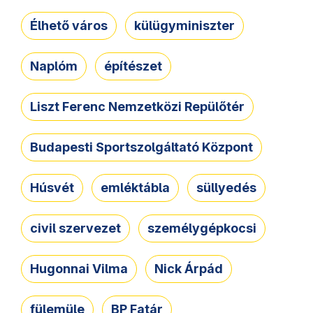
Élhető város
külügyminiszter
Naplóm
építészet
Liszt Ferenc Nemzetközi Repülőtér
Budapesti Sportszolgáltató Központ
Húsvét
emléktábla
süllyedés
civil szervezet
személygépkocsi
Hugonnai Vilma
Nick Árpád
fülemüle
BP Fatár