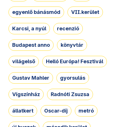
egyenlő bánásmód
VII.kerület
Karcsi, a nyúl
recenzió
Budapest anno
könyvtár
világelső
Helló Európa! Fesztivál
Gustav Mahler
gyorsulás
Vígszínház
Radnóti Zsuzsa
állatkert
Oscar-díj
metró