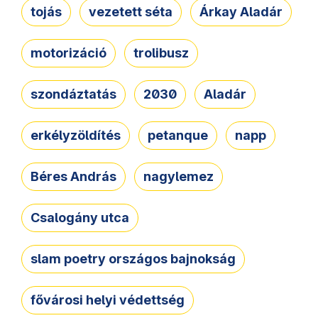
tojás
vezetett séta
Árkay Aladár
motorizáció
trolibusz
szondáztatás
2030
Aladár
erkélyzöldítés
petanque
napp
Béres András
nagylemez
Csalogány utca
slam poetry országos bajnokság
fővárosi helyi védettség