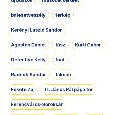
új buszok
második kerület
balesetveszély
térkép
Kerényi László Sándor
Ágoston Dániel
túsz
Kürti Gábor
Detective Kelly
foci
Radnóti Sándor
lakcím
Fekete Zaj
II. János Pál pápa tér
Ferencváros-Soroksár