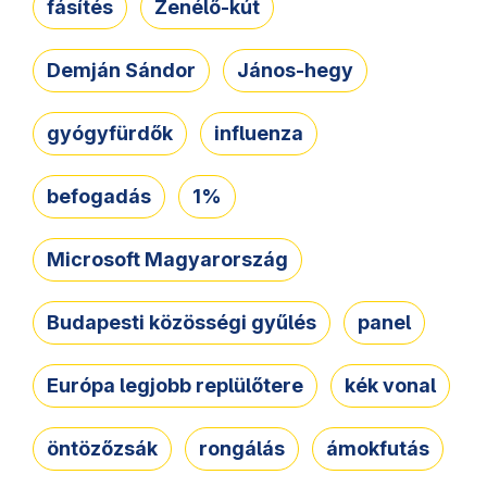
fásítés
Zenélő-kút
Demján Sándor
János-hegy
gyógyfürdők
influenza
befogadás
1%
Microsoft Magyarország
Budapesti közösségi gyűlés
panel
Európa legjobb replülőtere
kék vonal
öntözőzsák
rongálás
ámokfutás