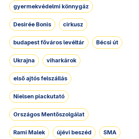
gyermekvédelmi könnygáz
Desirée Bonis
cirkusz
budapest főváros levéltár
Bécsi út
Ukrajna
viharkárok
első ajtós felszállás
Nielsen piackutató
Országos Mentőszolgálat
Rami Malek
újévi beszéd
SMA