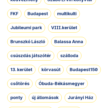
FKF
Budapest
multikulti
Jubileumi park
VIII.kerület
Brunszkó László
Balassa Anna
csúszdás játszótér
szálloda
13. kerület
körvasút
Budapest150
csőtörés
Óbuda-Békásmegyer
ponty
új állomások
Jurányi Ház