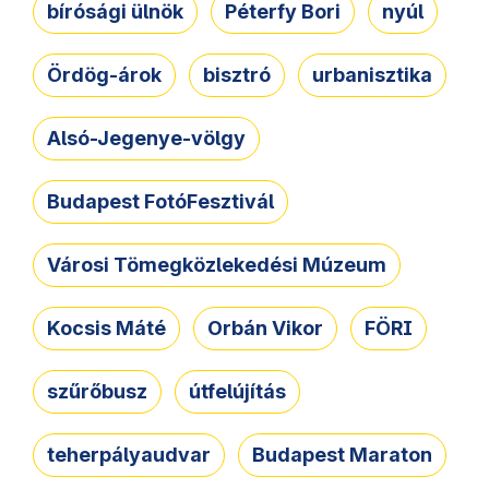
bírósági ülnök
Péterfy Bori
nyúl
Ördög-árok
bisztró
urbanisztika
Alsó-Jegenye-völgy
Budapest FotóFesztivál
Városi Tömegközlekedési Múzeum
Kocsis Máté
Orbán Vikor
FÖRI
szűrőbusz
útfelújítás
teherpályaudvar
Budapest Maraton