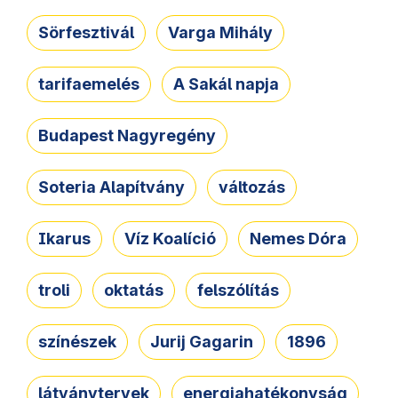
Sörfesztivál
Varga Mihály
tarifaemelés
A Sakál napja
Budapest Nagyregény
Soteria Alapítvány
változás
Ikarus
Víz Koalíció
Nemes Dóra
troli
oktatás
felszólítás
színészek
Jurij Gagarin
1896
látványtervek
energiahatékonyság