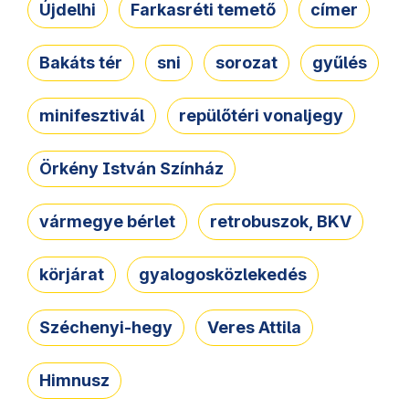
Újdelhi
Farkasréti temető
címer
Bakáts tér
sni
sorozat
gyűlés
minifesztivál
repülőtéri vonaljegy
Örkény István Színház
vármegye bérlet
retrobuszok, BKV
körjárat
gyalogosközlekedés
Széchenyi-hegy
Veres Attila
Himnusz