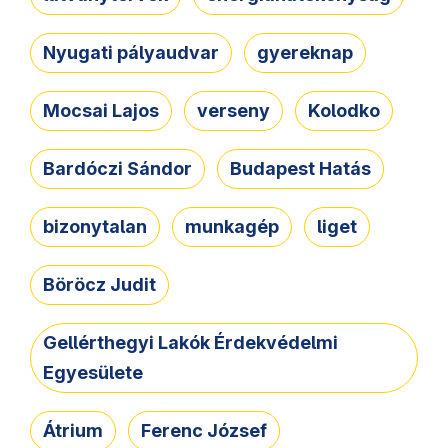
Nyugati pályaudvar
gyereknap
Mocsai Lajos
verseny
Kolodko
Bardóczi Sándor
Budapest Hatás
bizonytalan
munkagép
liget
Böröcz Judit
Gellérthegyi Lakók Érdekvédelmi
Egyesülete
Átrium
Ferenc József