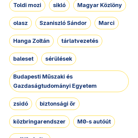
Toldi mozi
sikló
Magyar Közlöny
olasz
Szaniszló Sándor
Marci
Hanga Zoltán
tárlatvezetés
baleset
sérülések
Budapesti Műszaki és
Gazdaságtudományi Egyetem
zsidó
biztonsági őr
közbringarendszer
M0-s autóút