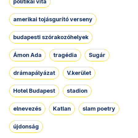
politikai vita
amerikai tojásgurító verseny
budapesti szórakozóhelyek
Ámon Ada
tragédia
Sugár
drámapályázat
V.kerület
Hotel Budapest
stadion
elnevezés
Katlan
slam poetry
újdonság