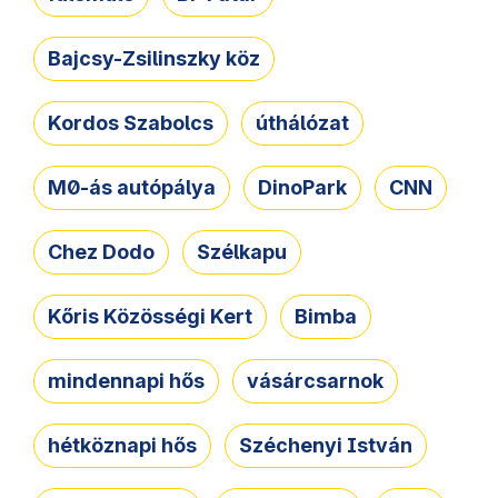
Bajcsy-Zsilinszky köz
Kordos Szabolcs
úthálózat
M0-ás autópálya
DinoPark
CNN
Chez Dodo
Szélkapu
Kőris Közösségi Kert
Bimba
mindennapi hős
vásárcsarnok
hétköznapi hős
Széchenyi István