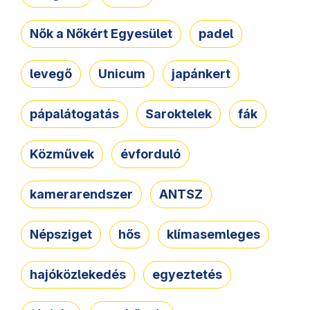
Nők a Nőkért Egyesület
padel
levegő
Unicum
japánkert
pápalátogatás
Saroktelek
fák
Közművek
évforduló
kamerarendszer
ANTSZ
Népsziget
hős
klímasemleges
hajóközlekedés
egyeztetés