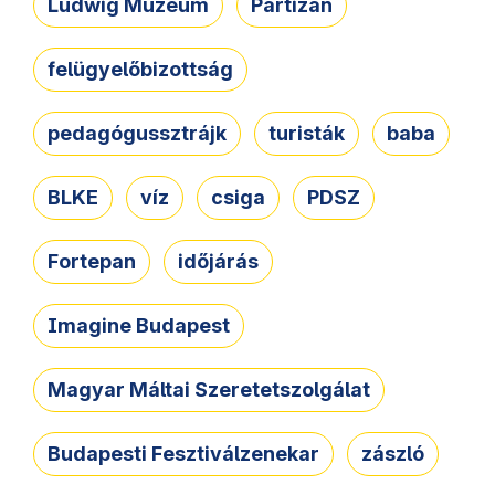
Ludwig Múzeum
Partizán
felügyelőbizottság
pedagógussztrájk
turisták
baba
BLKE
víz
csiga
PDSZ
Fortepan
időjárás
Imagine Budapest
Magyar Máltai Szeretetszolgálat
Budapesti Fesztiválzenekar
zászló