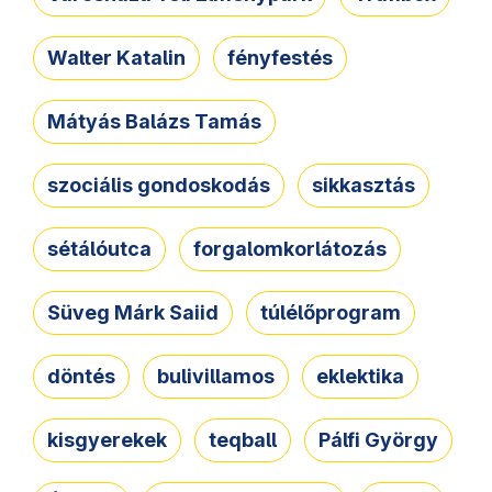
Walter Katalin
fényfestés
Mátyás Balázs Tamás
szociális gondoskodás
sikkasztás
sétálóutca
forgalomkorlátozás
Süveg Márk Saiid
túlélőprogram
döntés
bulivillamos
eklektika
kisgyerekek
teqball
Pálfi György