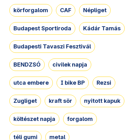
körforgalom
CAF
Népliget
Budapest Sportiroda
Kádár Tamás
Budapesti Tavaszi Fesztivál
BENDZSÓ
civilek napja
utca embere
I bike BP
Rezsi
Zugliget
kraft sör
nyitott kapuk
költészet napja
forgalom
téli gumi
metal