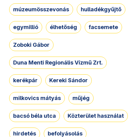
múzeumösszevonás
hulladékgyűjtő
egymillió
élhetőség
facsemete
Zoboki Gábor
Duna Menti Regionális Vízmű Zrt.
kerékpár
Kereki Sándor
milkovics mátyás
műjég
bacsó béla utca
Közterület használat
hirdetés
befolyásolás