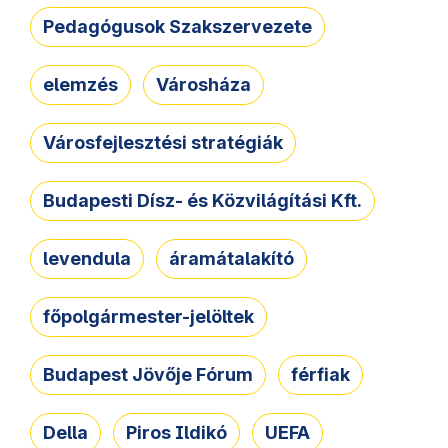
Pedagógusok Szakszervezete
elemzés
Városháza
Városfejlesztési stratégiák
Budapesti Dísz- és Közvilágítási Kft.
levendula
áramátalakító
főpolgármester-jelöltek
Budapest Jövője Fórum
férfiak
Della
Piros Ildikó
UEFA