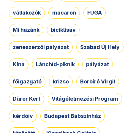
vállakozók
macaron
FUGA
Mi hazánk
biciklisáv
zeneszerzői pályázat
Szabad Új Hely
Kína
Lánchíd-piknik
pályázat
főigazgató
krizso
Borbíró Virgil
Dürer Kert
Világélelmezési Program
kérdőív
Budapest Bábszínház