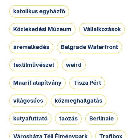
katolikus egyházfő
Közlekedési Múzeum
Vállalkozások
áremelkedés
Belgrade Waterfront
textilművészet
weird
Maarif alapítvány
Tisza Pért
világcsúcs
közmeghallgatás
kutyafuttató
taozás
Berlinale
Városháza Téli Élménypark
Trafibox