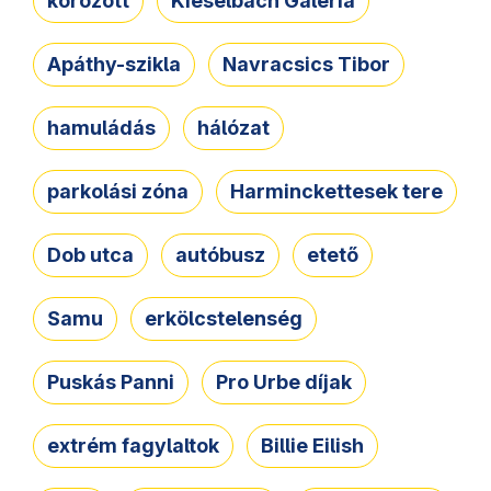
körözött
Kieselbach Galéria
Apáthy-szikla
Navracsics Tibor
hamuládás
hálózat
parkolási zóna
Harminckettesek tere
Dob utca
autóbusz
etető
Samu
erkölcstelenség
Puskás Panni
Pro Urbe díjak
extrém fagylaltok
Billie Eilish