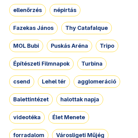
ellenőrzés
népirtás
Fazekas János
Thy Catafalque
MOL Bubi
Puskás Aréna
Tripo
Építészeti Filmnapok
Turbina
csend
Lehel tér
agglomeráció
Balettintézet
halottak napja
videotéka
Élet Menete
forradalom
Városligeti Műjég