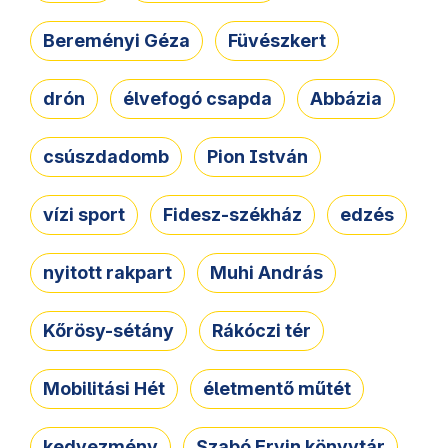
Bereményi Géza
Füvészkert
drón
élvefogó csapda
Abbázia
csúszdadomb
Pion István
vízi sport
Fidesz-székház
edzés
nyitott rakpart
Muhi András
Kőrösy-sétány
Rákóczi tér
Mobilitási Hét
életmentő műtét
kedvezmény
Szabó Ervin könyvtár