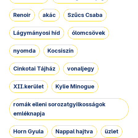
Renoir
akác
Szűcs Csaba
Lágymányosi híd
ólomcsövek
nyomda
Kocsiszín
Cinkotai Tájház
vonaljegy
XII.kerület
Kylie Minogue
romák elleni sorozatgyilkosságok
emléknapja
Horn Gyula
Nappal hajtva
üzlet