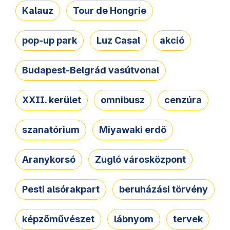
Kalauz
Tour de Hongrie
pop-up park
Luz Casal
akció
Budapest-Belgrád vasútvonal
XXII. kerület
omnibusz
cenzúra
szanatórium
Miyawaki erdő
Aranykorsó
Zugló városközpont
Pesti alsórakpart
beruházási törvény
képzőművészet
lábnyom
tervek