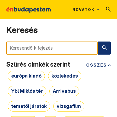
ROVATOK
Keresés
Keresés
Szűrés címkék szerint
ÖSSZES
európa kiadó
közlekedés
Ybl Miklós tér
Arrivabus
temetői járatok
vizsgafilm