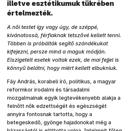
illetve esztétikumuk tükrében
értelmezték.
A női testet így vagy úgy, de széppé,
kívánatossá, férfiaknak tetszővé kellett tenni.
Többen is próbálták segítő szándékukat
kifejezni, persze mind a maguk módján.
Elszigetelt esetek voltak ezek, de mai fejjel is
könnyű belátni, hogy miért kellett elbukniuk.
Fáy András, korabeli író, politikus, a magyar
reformkor irodalmi és társadalmi
mozgalmainak egyik legtevékenyebb alakja a
felnőtt nők edzettségét és egészségét
annyira fontosnak tartotta, hogy a
betegeskedő, gyönge hajadonokat még a
házasságtól is eltiltotta volna. Intelmeit főleg