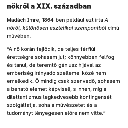
nőkről a XIX. században
Madách Imre, 1864-ben például ezt írta
A
nőről, különösen esztétikai szempontból
című
művében.
“A nő korán fejlődik, de teljes férfiúi
érettségre sohasem jut; könnyebben felfog
és tanul, de teremtő géniusz híjával az
emberiség irányadó szellemei közé nem
emelkedik. Ő mindig csak szenvedő, sohasem
a beható elemet képviseli, s innen, míg a
dilettantizmus legkedvesebb kontingensét
szolgáltatja, soha a művészetet és a
tudományt lényegesen előre nem vitte.”