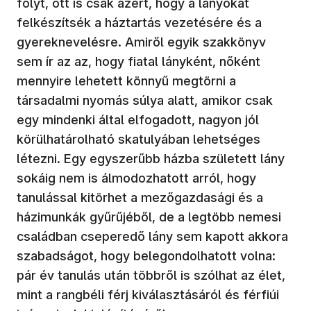
folyt, ott is csak azért, hogy a lányokat
felkészítsék a háztartás vezetésére és a
gyereknevelésre. Amiről egyik szakkönyv
sem ír az az, hogy fiatal lányként, nőként
mennyire lehetett könnyű megtörni a
társadalmi nyomás súlya alatt, amikor csak
egy mindenki által elfogadott, nagyon jól
körülhatárolható skatulyában lehetséges
létezni. Egy egyszerűbb házba született lány
sokáig nem is álmodozhatott arról, hogy
tanulással kitörhet a mezőgazdasági és a
házimunkák gyűrűjéből, de a legtöbb nemesi
családban cseperedő lány sem kapott akkora
szabadságot, hogy belegondolhatott volna:
pár év tanulás után többről is szólhat az élet,
mint a rangbéli férj kiválasztásáról és férfiúi