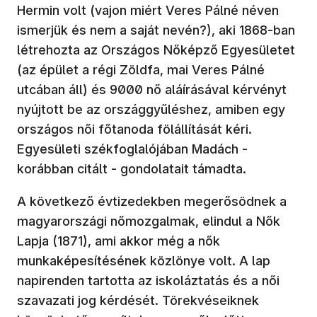
Hermin volt (vajon miért Veres Pálné néven
ismerjük és nem a saját nevén?), aki 1868-ban
létrehozta az Országos Nőképző Egyesületet
(az épület a régi Zöldfa, mai Veres Pálné
utcában áll) és 9000 nő aláírásával kérvényt
nyújtott be az országgyűléshez, amiben egy
országos női főtanoda fölállítását kéri.
Egyesületi székfoglalójában Madách -
korábban citált - gondolatait támadta.
A következő évtizedekben megerősödnek a
magyarországi nőmozgalmak, elindul a Nők
Lapja (1871), ami akkor még a nők
munkaképesítésének közlönye volt. A lap
napirenden tartotta az iskoláztatás és a női
szavazati jog kérdését. Törekvéseiknek