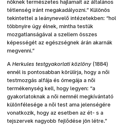
nőknek természetes hajlamait az általános
tétlenség iránt megakadályozni.” Különös
tekintettel a leánynevelő intézetekben: “hol
többnyire úgy élnek, mintha testük
mozgatlanságával a szellem összes
képességét az egészségnek árán akarnák
megvenni.”
A
Herkules testgyakorlati közlöny
(1884)
ennél is pontosabban körülírja, hogy a női
testmozgás alfája és ómegája a női
termékenység kell, hogy legyen: “a
gyakorlatoknak a női nemnél megkívántató
különfélesége a női test ama jelenségére
vonatkozik, hogy az esetben az ét- s a
tejszervek nagyobb fejlődése jön létre.”