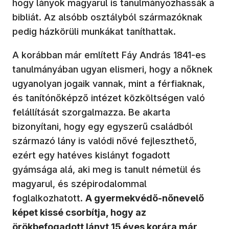
hogy lányok magyarul is tanulmányozhassák a
bibliát. Az alsóbb osztályból származóknak
pedig házkörüli munkákat taníthattak.
A korábban már említett Fáy András 1841-es
tanulmányában ugyan elismeri, hogy a nőknek
ugyanolyan jogaik vannak, mint a férfiaknak,
és tanítónőképző intézet közköltségen való
felállítását szorgalmazza. Be akarta
bizonyítani, hogy egy egyszerű családból
származó lány is valódi nővé fejleszthető,
ezért egy hatéves kislányt fogadott
gyámsága alá, aki meg is tanult németül és
magyarul, és szépirodalommal
foglalkozhatott.
A gyermekvédő-nőnevelő
képet kissé csorbítja, hogy az
örökbefogadott lányt 15 éves korára már