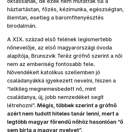
oktassanak, de ezek nem mutattak túl a
háztartástan, főzés, kézimunka, egészségtan,
illemtan, esetleg a baromfitenyésztés
birodalmán.
A XIX. század első felének legismertebb
nőnevelője, az első magyarországi óvoda
alapítója, Brunszvik Teréz grófnő szerint a női
nem az emberiség fontosabb fele.
Növendékeit katolikus szellemben jó
családanyákká igyekezett nevelni, hiszen a
“lelkileg megnemesbedett nő, mint
családanya, új, jobb nemzedéket segít
létrehozni”.
Mégis, többek szerint a grófnő
azért nem tudott hiteles tanár lenni, mert a
legtöbb magyar főrendű nőhöz hasonlóan “ő
sem bírta a magyar nyelvet”.