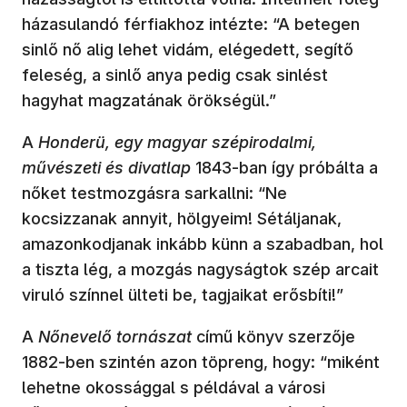
házasulandó férfiakhoz intézte: “A betegen
sinlő nő alig lehet vidám, elégedett, segítő
feleség, a sinlő anya pedig csak sinlést
hagyhat magzatának örökségül.”
A
Honderü, egy magyar szépirodalmi,
művészeti és divatlap
1843-ban így próbálta a
nőket testmozgásra sarkallni: “Ne
kocsizzanak annyit, hölgyeim! Sétáljanak,
amazonkodjanak inkább künn a szabadban, hol
a tiszta lég, a mozgás nagyságtok szép arcait
viruló színnel ülteti be, tagjaikat erősbíti!”
A
Nőnevelő tornászat
című könyv szerzője
1882-ben szintén azon töpreng, hogy: “miként
lehetne okossággal s példával a városi