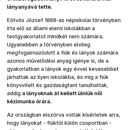
lányanyává tette.
Eötvös József 1868-as népiskolai törvényben
írta elő az állami elemi iskolákban a
testgyakorlatot mindkét nem számára.
Ugyanebben a törvényben elvileg
megfogalmazódott a fiúk és lányok számára
azonos művelődési anyag igénye is, de a
gyakorlatban a lányok egy évvel kevesebbet
járhattak az ilyen iskolákba, és míg a fiúk
könyvvitelt és gazdaságtant tanulhattak,
addig
a lányoknak át kellett ülniük női
kézimunka órára.
Az országban elszórva voltak kísérletek arra,
hogy lányokat - fiúktól külön csoportban -