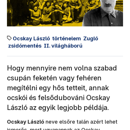
Ocskay László
történelem
Zugló
zsidómentés
II. világháború
Hogy mennyire nem volna szabad
csupán feketén vagy fehéren
megítélni egy hős tetteit, annak
ocskói és felsődubováni Ocskay
László az egyik legjobb példája.
Ocskay László
neve elsőre talán azért lehet
ismerős, mert ugyanannak az Ocskay