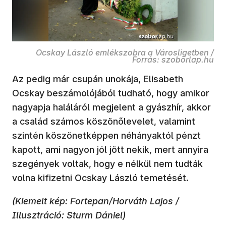
Ocskay László emlékszobra a Városligetben /
Forrás: szoborlap.hu
Az pedig már csupán unokája, Elisabeth
Ocskay beszámolójából tudható, hogy amikor
nagyapja haláláról megjelent a gyászhír, akkor
a család számos köszönőlevelet, valamint
szintén köszönetképpen néhányaktól pénzt
kapott, ami nagyon jól jött nekik, mert annyira
szegények voltak, hogy e nélkül nem tudták
volna kifizetni Ocskay László temetését.
(Kiemelt kép: Fortepan/Horváth Lajos /
Illusztráció: Sturm Dániel)