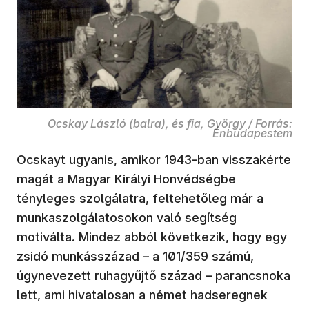
Ocskay László (balra), és fia, György / Forrás:
Énbudapestem
Ocskayt ugyanis, amikor 1943-ban visszakérte
magát a Magyar Királyi Honvédségbe
tényleges szolgálatra, feltehetőleg már a
munkaszolgálatosokon való segítség
motiválta. Mindez abból következik, hogy egy
zsidó munkásszázad – a 101/359 számú,
úgynevezett ruhagyűjtő század – parancsnoka
lett, ami hivatalosan a német hadseregnek