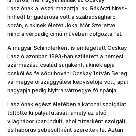
Lászlónak a leszármazottja, aki Rákóczi híres-
hírhedt brigadérosa volt a szabadságharc
során, s akinek életét Jókai Mór Szeretve
mind a vérpadig című művében dolgozta fel.
A magyar Schindlerként is emlegetett Ocskay
László azonban 1893-ban született a nemesi
származású család sarjaként, akinek apja
ocskói és felsődubováni Ocskay István Bereg
vármegye országgyűlési képviselője volt, apai
nagyapja pedig Nyitra vármegye főispánja.
Lászlónak egész életében a katonai szolgálat
töltötte ki pályafutását, amely az első
világháborúban indult, ahol tüzérként szolgált
és háborús sebesültként szerelték le. Aztán