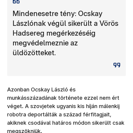
Mindenesetre tény: Ocskay
Lászlónak végül sikerült a Vörös
Hadsereg megérkezéséig
megvédelmeznie az
üldözötteket.
Azonban Ocskay László és
munkásszázadának története ezzel nem ért
véget. A szovjetek ugyanis kis híján málenkij
robotra deportálták a század férfitagjait,
akiknek csodával határos módon sikerült csak
megszökniük.