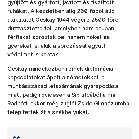
gyűjtött és gyártott, javított és tisztított
ruhákat. A kezdetben alig 200 főből álló
alakulatot Ocskay 1944 végére 2500 főre
duzzasztotta fel, amelyben nem csupán
férfiakat soroztak be, hanem nőket és
gyereket is, akik a sorozással együtt
védelmet is kaptak.
Ocskay mindeközben remek diplomáciai
kapcsolatokat ápolt a németekkel, a
munkásszázad létszámának gyarapodása
miatt pedig rövidesen a Síp utcából a mai
Radnóti, akkor még zuglói Zsidó Gimnáziumba
telepítették át a székhelyüket.