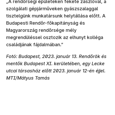
„A rendőrségi épületeken fekete zászlóval, a
szolgálati gépjárműveken gyászszalaggal
tisztelgünk munkatársunk helytállása előtt. A
Budapesti Rendőr-főkapitányság és
Magyarország rendőrsége mély
megrendüléssel osztozik az elhunyt kolléga
családjának fájdalmában.”
Fotó: Budapest, 2023. január 13. Rendőrök és
mentők Budapest XI. kerületében, egy Lecke
utcai társasház előtt 2023. január 12-én éjjel.
MTI/Mátyus Tamás