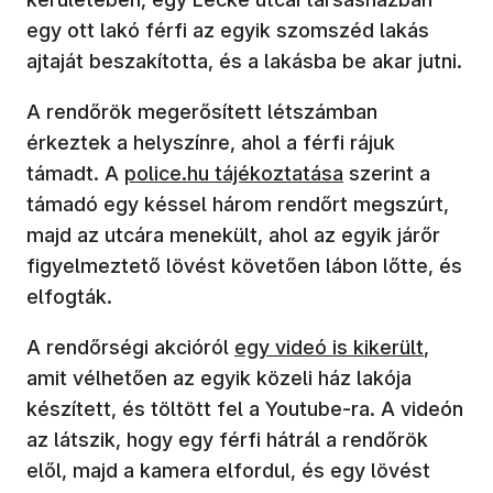
egy ott lakó férfi az egyik szomszéd lakás
ajtaját beszakította, és a lakásba be akar jutni.
A rendőrök megerősített létszámban
érkeztek a helyszínre, ahol a férfi rájuk
(új ablakban nyílik meg)
támadt. A
police.hu tájékoztatása
szerint a
támadó egy késsel három rendőrt megszúrt,
majd az utcára menekült, ahol az egyik járőr
figyelmeztető lövést követően lábon lőtte, és
elfogták.
(új ablakban nyílik meg)
A rendőrségi akcióról
egy videó is kikerült
,
amit vélhetően az egyik közeli ház lakója
készített, és töltött fel a Youtube-ra. A videón
az látszik, hogy egy férfi hátrál a rendőrök
elől, majd a kamera elfordul, és egy lövést