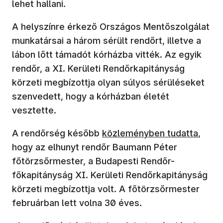
lehet hallani.
A helyszínre érkező Országos Mentőszolgálat
munkatársai a három sérült rendőrt, illetve a
lábon lőtt támadót kórházba vitték. Az egyik
rendőr, a XI. Kerületi Rendőrkapitányság
körzeti megbízottja olyan súlyos sérüléseket
szenvedett, hogy a kórházban életét
vesztette.
(új ablakban nyílik meg)
A rendőrség később
közleményben tudatta
,
hogy az elhunyt rendőr Baumann Péter
főtörzsőrmester, a Budapesti Rendőr-
főkapitányság XI. Kerületi Rendőrkapitányság
körzeti megbízottja volt. A főtörzsőrmester
februárban lett volna 30 éves.