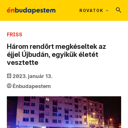
ROVATOK
FRISS
Három rendőrt megkéseltek az
éjjel Újbudán, egyikük életét
vesztette
2023. január 13.
Énbudapestem