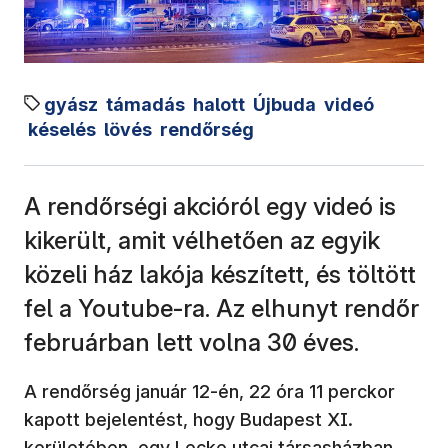
gyász
támadás
halott
Újbuda
videó
késelés
lövés
rendőrség
A rendőrségi akcióról egy videó is
kikerült, amit vélhetően az egyik
közeli ház lakója készített, és töltött
fel a Youtube-ra. Az elhunyt rendőr
februárban lett volna 30 éves.
A rendőrség január 12-én, 22 óra 11 perckor
kapott bejelentést, hogy Budapest XI.
kerületében, egy Lecke utcai társasházban