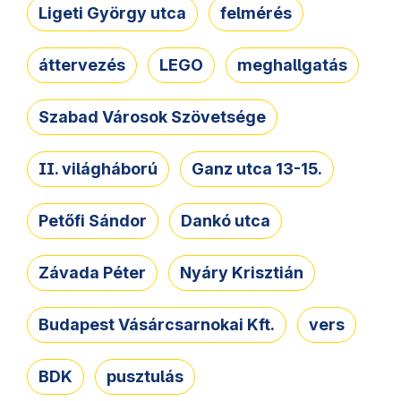
Ligeti György utca
felmérés
áttervezés
LEGO
meghallgatás
Szabad Városok Szövetsége
II. világháború
Ganz utca 13-15.
Petőfi Sándor
Dankó utca
Závada Péter
Nyáry Krisztián
Budapest Vásárcsarnokai Kft.
vers
BDK
pusztulás