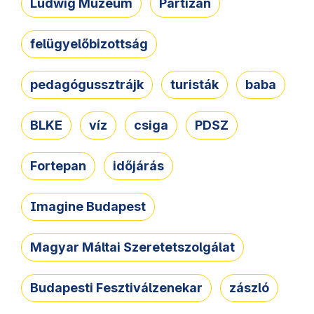
Ludwig Múzeum
Partizán
felügyelőbizottság
pedagógussztrájk
turisták
baba
BLKE
víz
csiga
PDSZ
Fortepan
időjárás
Imagine Budapest
Magyar Máltai Szeretetszolgálat
Budapesti Fesztiválzenekar
zászló