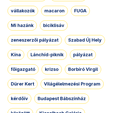
vállakozók
macaron
FUGA
Mi hazánk
biciklisáv
zeneszerzői pályázat
Szabad Új Hely
Kína
Lánchíd-piknik
pályázat
főigazgató
krizso
Borbíró Virgil
Dürer Kert
Világélelmezési Program
kérdőív
Budapest Bábszínház