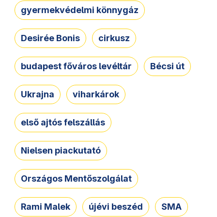
gyermekvédelmi könnygáz
Desirée Bonis
cirkusz
budapest főváros levéltár
Bécsi út
Ukrajna
viharkárok
első ajtós felszállás
Nielsen piackutató
Országos Mentőszolgálat
Rami Malek
újévi beszéd
SMA