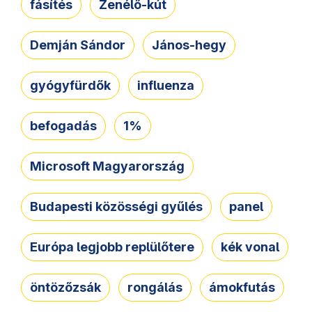
fásítés
Zenélő-kút
Demján Sándor
János-hegy
gyógyfürdők
influenza
befogadás
1%
Microsoft Magyarország
Budapesti közösségi gyűlés
panel
Európa legjobb replülőtere
kék vonal
öntözőzsák
rongálás
ámokfutás