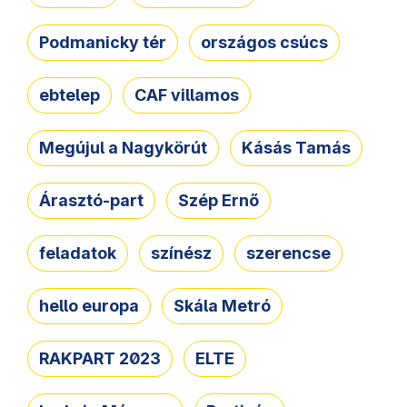
Podmanicky tér
országos csúcs
ebtelep
CAF villamos
Megújul a Nagykörút
Kásás Tamás
Árasztó-part
Szép Ernő
feladatok
színész
szerencse
hello europa
Skála Metró
RAKPART 2023
ELTE