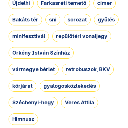
Újdelhi
Farkasréti temető
címer
Bakáts tér
sni
sorozat
gyűlés
minifesztivál
repülőtéri vonaljegy
Örkény István Színház
vármegye bérlet
retrobuszok, BKV
körjárat
gyalogosközlekedés
Széchenyi-hegy
Veres Attila
Himnusz