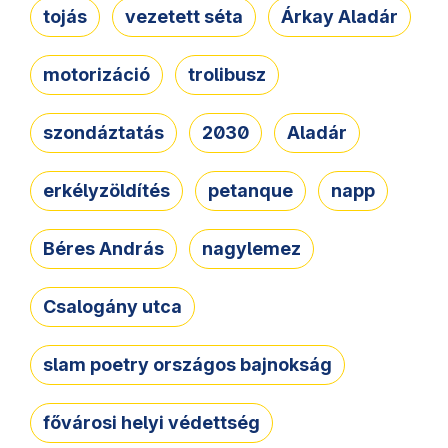
tojás
vezetett séta
Árkay Aladár
motorizáció
trolibusz
szondáztatás
2030
Aladár
erkélyzöldítés
petanque
napp
Béres András
nagylemez
Csalogány utca
slam poetry országos bajnokság
fővárosi helyi védettség