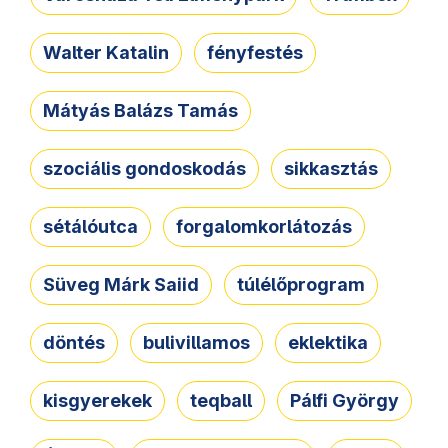
Walter Katalin
fényfestés
Mátyás Balázs Tamás
szociális gondoskodás
sikkasztás
sétálóutca
forgalomkorlátozás
Süveg Márk Saiid
túlélőprogram
döntés
bulivillamos
eklektika
kisgyerekek
teqball
Pálfi György