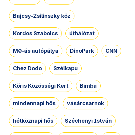
Bajcsy-Zsilinszky köz
Kordos Szabolcs
úthálózat
M0-ás autópálya
DinoPark
CNN
Chez Dodo
Szélkapu
Kőris Közösségi Kert
Bimba
mindennapi hős
vásárcsarnok
hétköznapi hős
Széchenyi István