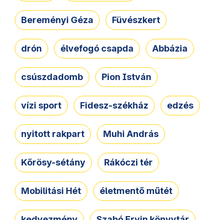
Bereményi Géza
Füvészkert
drón
élvefogó csapda
Abbázia
csúszdadomb
Pion István
vízi sport
Fidesz-székház
edzés
nyitott rakpart
Muhi András
Kőrösy-sétány
Rákóczi tér
Mobilitási Hét
életmentő műtét
kedvezmény
Szabó Ervin könyvtár