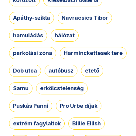
körözött
Kieselbach Galéria
Apáthy-szikla
Navracsics Tibor
hamuládás
hálózat
parkolási zóna
Harminckettesek tere
Dob utca
autóbusz
etető
Samu
erkölcstelenség
Puskás Panni
Pro Urbe díjak
extrém fagylaltok
Billie Eilish