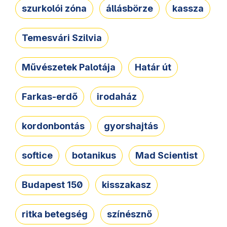
szurkolói zóna
állásbörze
kassza
Temesvári Szilvia
Művészetek Palotája
Határ út
Farkas-erdő
irodaház
kordonbontás
gyorshajtás
softice
botanikus
Mad Scientist
Budapest 150
kisszakasz
ritka betegség
színésznő