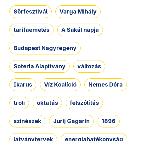
Sörfesztivál
Varga Mihály
tarifaemelés
A Sakál napja
Budapest Nagyregény
Soteria Alapítvány
változás
Ikarus
Víz Koalíció
Nemes Dóra
troli
oktatás
felszólítás
színészek
Jurij Gagarin
1896
látványtervek
energiahatékonyság