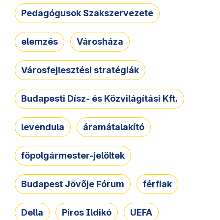
Pedagógusok Szakszervezete
elemzés
Városháza
Városfejlesztési stratégiák
Budapesti Dísz- és Közvilágítási Kft.
levendula
áramátalakító
főpolgármester-jelöltek
Budapest Jövője Fórum
férfiak
Della
Piros Ildikó
UEFA