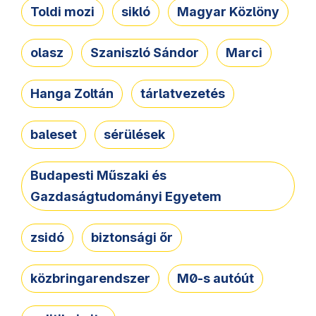
Toldi mozi
sikló
Magyar Közlöny
olasz
Szaniszló Sándor
Marci
Hanga Zoltán
tárlatvezetés
baleset
sérülések
Budapesti Műszaki és
Gazdaságtudományi Egyetem
zsidó
biztonsági őr
közbringarendszer
M0-s autóút