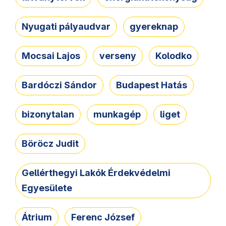
Nyugati pályaudvar
gyereknap
Mocsai Lajos
verseny
Kolodko
Bardóczi Sándor
Budapest Hatás
bizonytalan
munkagép
liget
Böröcz Judit
Gellérthegyi Lakók Érdekvédelmi
Egyesülete
Átrium
Ferenc József