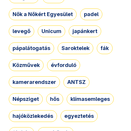
Nők a Nőkért Egyesület
padel
levegő
Unicum
japánkert
pápalátogatás
Saroktelek
fák
Közművek
évforduló
kamerarendszer
ANTSZ
Népsziget
hős
klímasemleges
hajóközlekedés
egyeztetés