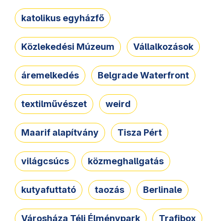
katolikus egyházfő
Közlekedési Múzeum
Vállalkozások
áremelkedés
Belgrade Waterfront
textilművészet
weird
Maarif alapítvány
Tisza Pért
világcsúcs
közmeghallgatás
kutyafuttató
taozás
Berlinale
Városháza Téli Élménypark
Trafibox