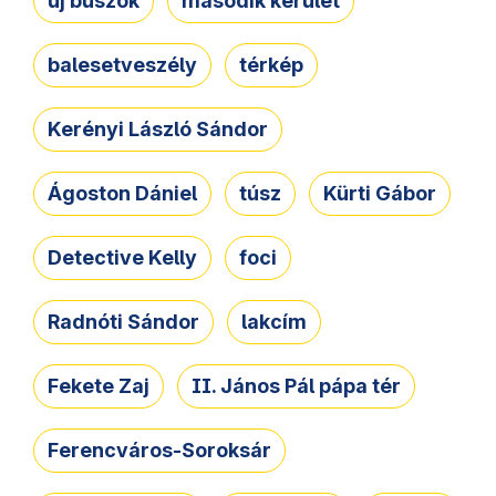
új buszok
második kerület
balesetveszély
térkép
Kerényi László Sándor
Ágoston Dániel
túsz
Kürti Gábor
Detective Kelly
foci
Radnóti Sándor
lakcím
Fekete Zaj
II. János Pál pápa tér
Ferencváros-Soroksár