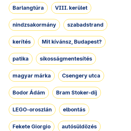
Barlangtúra
VIII. kerület
nindzsakormány
szabadstrand
kerítés
Mit kívánsz, Budapest?
patika
síkosságmentesítés
magyar márka
Csengery utca
Bodor Ádám
Bram Stoker-díj
LEGO-oroszlán
elbontás
Fekete Giorgio
autósüldözés