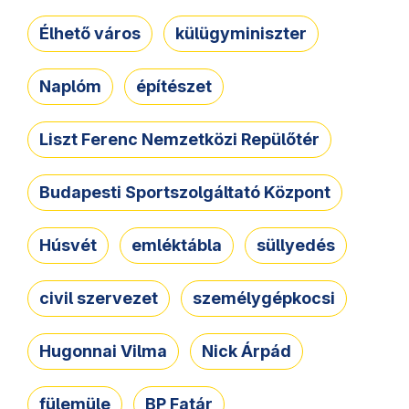
Élhető város
külügyminiszter
Naplóm
építészet
Liszt Ferenc Nemzetközi Repülőtér
Budapesti Sportszolgáltató Központ
Húsvét
emléktábla
süllyedés
civil szervezet
személygépkocsi
Hugonnai Vilma
Nick Árpád
fülemüle
BP Fatár