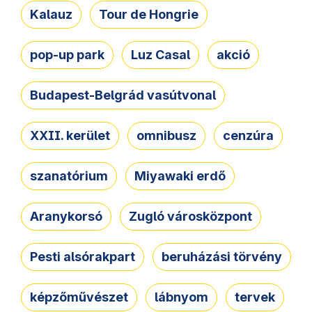
Kalauz
Tour de Hongrie
pop-up park
Luz Casal
akció
Budapest-Belgrád vasútvonal
XXII. kerület
omnibusz
cenzúra
szanatórium
Miyawaki erdő
Aranykorsó
Zugló városközpont
Pesti alsórakpart
beruházási törvény
képzőművészet
lábnyom
tervek