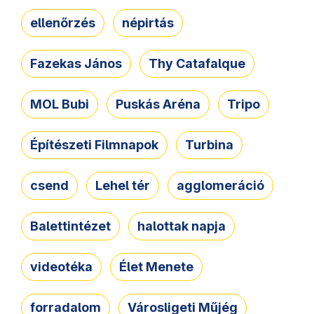
ellenőrzés
népirtás
Fazekas János
Thy Catafalque
MOL Bubi
Puskás Aréna
Tripo
Építészeti Filmnapok
Turbina
csend
Lehel tér
agglomeráció
Balettintézet
halottak napja
videotéka
Élet Menete
forradalom
Városligeti Műjég