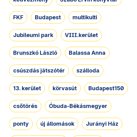
FKF
Budapest
multikulti
Jubileumi park
VIII.kerület
Brunszkó László
Balassa Anna
csúszdás játszótér
szálloda
13. kerület
körvasút
Budapest150
csőtörés
Óbuda-Békásmegyer
ponty
új állomások
Jurányi Ház