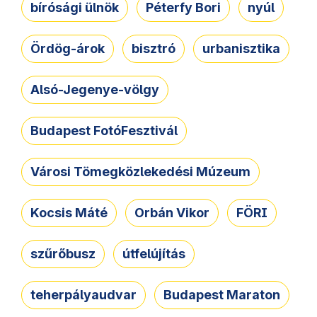
bírósági ülnök
Péterfy Bori
nyúl
Ördög-árok
bisztró
urbanisztika
Alsó-Jegenye-völgy
Budapest FotóFesztivál
Városi Tömegközlekedési Múzeum
Kocsis Máté
Orbán Vikor
FÖRI
szűrőbusz
útfelújítás
teherpályaudvar
Budapest Maraton