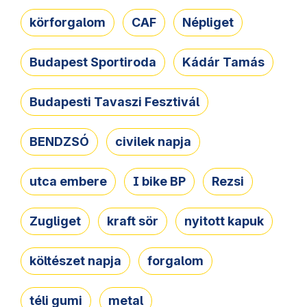
körforgalom
CAF
Népliget
Budapest Sportiroda
Kádár Tamás
Budapesti Tavaszi Fesztivál
BENDZSÓ
civilek napja
utca embere
I bike BP
Rezsi
Zugliget
kraft sör
nyitott kapuk
költészet napja
forgalom
téli gumi
metal