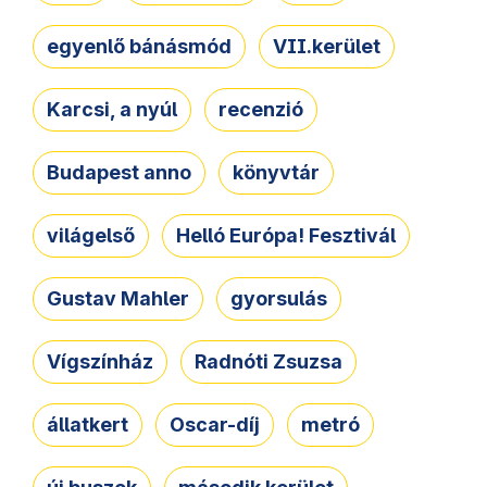
egyenlő bánásmód
VII.kerület
Karcsi, a nyúl
recenzió
Budapest anno
könyvtár
világelső
Helló Európa! Fesztivál
Gustav Mahler
gyorsulás
Vígszínház
Radnóti Zsuzsa
állatkert
Oscar-díj
metró