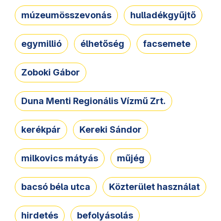
múzeumösszevonás
hulladékgyűjtő
egymillió
élhetőség
facsemete
Zoboki Gábor
Duna Menti Regionális Vízmű Zrt.
kerékpár
Kereki Sándor
milkovics mátyás
műjég
bacsó béla utca
Közterület használat
hirdetés
befolyásolás