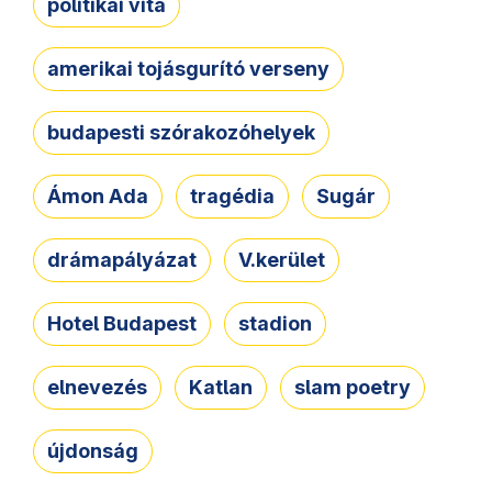
politikai vita
amerikai tojásgurító verseny
budapesti szórakozóhelyek
Ámon Ada
tragédia
Sugár
drámapályázat
V.kerület
Hotel Budapest
stadion
elnevezés
Katlan
slam poetry
újdonság