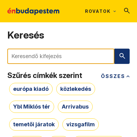
ROVATOK
Keresés
Keresés
Szűrés címkék szerint
ÖSSZES
európa kiadó
közlekedés
Ybl Miklós tér
Arrivabus
temetői járatok
vizsgafilm