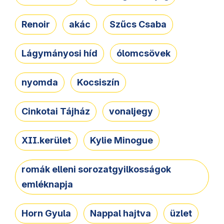
Renoir
akác
Szűcs Csaba
Lágymányosi híd
ólomcsövek
nyomda
Kocsiszín
Cinkotai Tájház
vonaljegy
XII.kerület
Kylie Minogue
romák elleni sorozatgyilkosságok
emléknapja
Horn Gyula
Nappal hajtva
üzlet