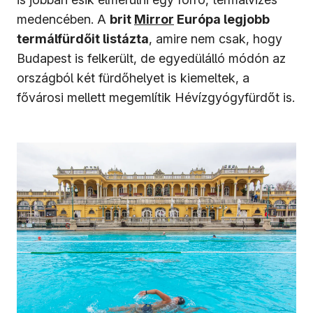
(új ablakban nyílik meg)
medencében. A
brit
Mirror
Európa legjobb
termálfürdőit listázta
, amire nem csak, hogy
Budapest is felkerült, de egyedülálló módón az
országból két fürdőhelyet is kiemeltek, a
fővárosi mellett megemlítik Hévízgyógyfürdőt is.