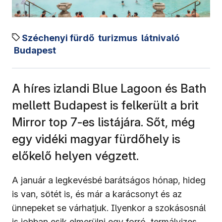
Széchenyi fürdő
turizmus
látnivaló
Budapest
A híres izlandi Blue Lagoon és Bath
mellett Budapest is felkerült a brit
Mirror top 7-es listájára. Sőt, még
egy vidéki magyar fürdőhely is
előkelő helyen végzett.
A január a legkevésbé barátságos hónap, hideg
is van, sötét is, és már a karácsonyt és az
ünnepeket se várhatjuk. Ilyenkor a szokásosnál
is jobban esik elmerülni egy forró, termálvizes