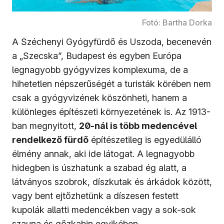
Fotó: Bartha Dorka
A Széchenyi Gyógyfürdő és Uszoda, becenevén
a „Szecska”, Budapest és egyben Európa
legnagyobb gyógyvizes komplexuma, de a
hihetetlen népszerűségét a turisták körében nem
csak a gyógyvizének köszönheti, hanem a
különleges építészeti környezetének is. Az 1913-
ban megnyitott,
20-nál is több medencével
rendelkező fürdő
építészetileg is egyedülálló
élmény annak, aki ide látogat. A legnagyobb
hidegben is úszhatunk a szabad ég alatt, a
látványos szobrok, díszkutak és árkádok között,
vagy bent ejtőzhetünk a díszesen festett
kupolák allatti medencékben vagy a sok-sok
szauna és gőzkabin egyikében.