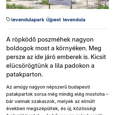
levendulapark
Újpest
levendula
A röpködő poszméhek nagyon
boldogok most a környéken. Meg
persze az ide járó emberek is. Kicsit
elücsörögtünk a lila padokon a
patakparton.
Az amúgy nagyon népszerű budapesti
patakpartok sorsa még mindig elég mostoha –
bár vannak szakaszok, melyek az elmúlt
években megszépültek, és új, közösségi