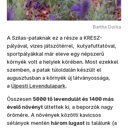
Bartha Dorka
A Szilas-pataknak ez a része a KRESZ-
pályával, vizes játszótérrel, kutyafuttatóval,
sportpályákkal már eleve egy népszerű
környék volt a helyiek körében. Most ezekkel
szemben, a patak túloldalán készült el
augusztusban a környék új látványossága,
a
Újpesti Levendulapark
.
Összesen
5800 tő levendulát és 1400 más
évelő növényt
ültettek ki, a beporzók nagy
örömére. A növények közötti kavicsos
sétányok mentén
három lugast
is találunk (a