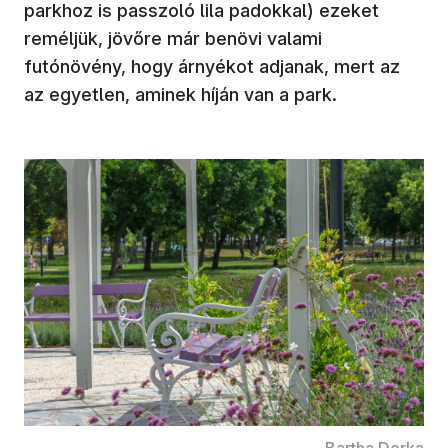
parkhoz is passzoló lila padokkal) ezeket
reméljük, jövőre már benövi valami
futónövény, hogy árnyékot adjanak, mert az
az egyetlen, aminek híján van a park.
Bartha Dorka