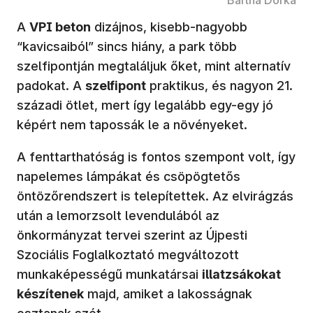
A
VPI beton
dizájnos, kisebb-nagyobb
“kavicsaiból” sincs hiány, a park több
szelfipontján megtaláljuk őket, mint alternatív
padokat. A
szelfipont
praktikus, és nagyon 21.
századi ötlet, mert így legalább egy-egy jó
képért nem tapossák le a növényeket.
A fenttarthatóság is fontos szempont volt, így
napelemes lámpákat és csöpögtetős
öntözőrendszert is telepítettek. Az elvirágzás
után a lemorzsolt levendulából az
önkormányzat tervei szerint az Újpesti
Szociális Foglalkoztató megváltozott
munkaképességű munkatársai
illatzsákokat
készítenek
majd, amiket a lakosságnak