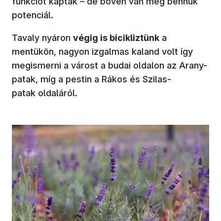
funkciót kaptak – de bőven van még bennük
potenciál.
Tavaly nyáron
végig is bicikliztünk
a
mentükön, nagyon izgalmas kaland volt így
megismerni a várost a budai oldalon az Arany-
patak, míg a pestin a Rákos és Szilas-
patak oldaláról.