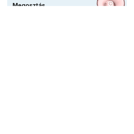
Megosztás
Ne maradj le Budapest
legfrissebb híreiről!
Feliratkozás
Kapcsolódó tartalmak