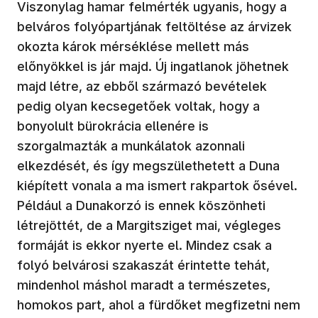
Viszonylag hamar felmérték ugyanis, hogy a
belváros folyópartjának feltöltése az árvizek
okozta károk mérséklése mellett más
előnyökkel is jár majd. Új ingatlanok jöhetnek
majd létre, az ebből származó bevételek
pedig olyan kecsegetőek voltak, hogy a
bonyolult bürokrácia ellenére is
szorgalmazták a munkálatok azonnali
elkezdését, és így megszülethetett a Duna
kiépített vonala a ma ismert rakpartok ősével.
Például a Dunakorzó is ennek köszönheti
létrejöttét, de a Margitsziget mai, végleges
formáját is ekkor nyerte el. Mindez csak a
folyó belvárosi szakaszát érintette tehát,
mindenhol máshol maradt a természetes,
homokos part, ahol a fürdőket megfizetni nem