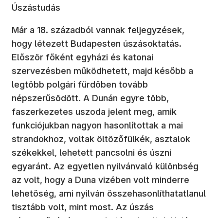
Úszástudás
Már a 18. századból vannak feljegyzések,
hogy létezett Budapesten úszásoktatás.
Először főként egyházi és katonai
szervezésben működhetett, majd később a
legtöbb polgári fürdőben tovább
népszerűsödött. A Dunán egyre több,
faszerkezetes uszoda jelent meg, amik
funkciójukban nagyon hasonlítottak a mai
strandokhoz, voltak öltözőfülkék, asztalok
székekkel, lehetett pancsolni és úszni
egyaránt. Az egyetlen nyilvánvaló különbség
az volt, hogy a Duna vizében volt minderre
lehetőség, ami nyilván összehasonlíthatatlanul
tisztább volt, mint most. Az úszás