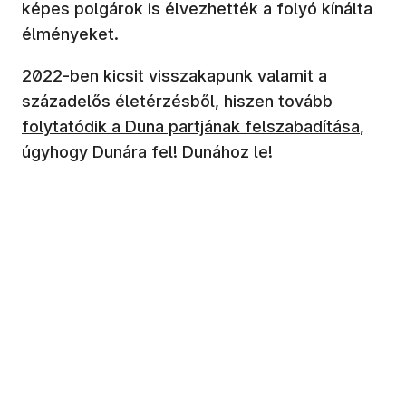
képes polgárok is élvezhették a folyó kínálta
élményeket.
2022-ben kicsit visszakapunk valamit a
(új ablak
századelős életérzésből, hiszen tovább
folytatódik a Duna partjának felszabadítása
,
úgyhogy Dunára fel! Dunához le!