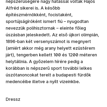
népszerűségére nagy hatással voltak Hajós
Alfréd sikerei is. A később
építészmérnökként, focistaként,
sportújságíróként ismert fiú – nyugodtan
nevezzük polihisztornak – eleinte főleg
úszásban jeleskedett. Az első újkori olimpián,
1896-ban két versenyszámot is megnyert
(amiért akkor még arany helyett ezüstérem
járt), tengerben kellett 100 és 1200 méteren
helytállnia. A győzelem hírére pedig a
korábban is népszerű sport további lelkes
úszótanoncokat terelt a budapesti fürdők
medencéibe illetve a nyílt vizeinkbe.
Dressz