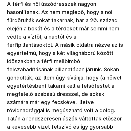
A férfi és női úszódresszek nagyon
hasonlítanak. Az nem meglepő, hogy a női
fürdőruhák sokat takarnak, bár a 20. század
elején a bokát és a térdeket már semmi nem
védte a víztől, a naptól és a
férfipillantásoktól. A másik oldalra nézve az is
egyértelmű, hogy a két világháború közötti
időszakban a férfi mellbimbó
felszabadításának pillanatában járunk. Sokan
gondolták, az illem úgy kívánja, hogy (a nőivel
egyetértésben) takarni kell a felsőtestet a
megfelelő szabású dresszel, de sokak
számára már egy fecskével illetve
rövidnadrággal is megúszható volt a dolog.
Talán a rendszeresen úszók váltottak először
a kevesebb vizet felszívó és így gyorsabb