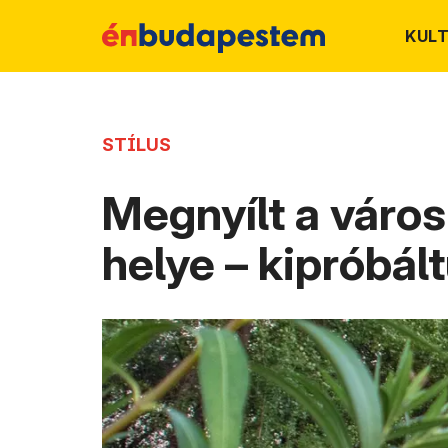
KUL
STÍLUS
Megnyílt a város
helye – kipróbál