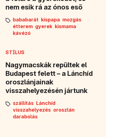
nem esik rá az ónos eső
bababarát
kispapa
mozgás
étterem
gyerek
kismama
kávézó
STÍLUS
Nagymacskák repültek el
Budapest felett – a Lánchíd
oroszlánjainak
visszahelyezésén jártunk
szállítás
Lánchíd
visszahelyezés
oroszlán
darabolás