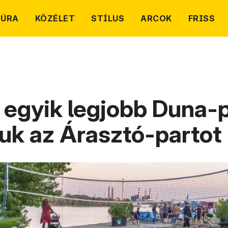
TÚRA
KÖZÉLET
STÍLUS
ARCOK
FRISS
 egyik legjobb Duna-p
tuk az Árasztó-partot