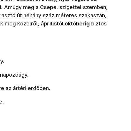
i. Amúgy meg a Csepel szigettel szemben,
 Árasztó út néhány száz méteres szakaszán,
ek meg közelről,
áprilistól októberig
biztos
ly.
 napozóágy.
e az ártéri erdőben.
e.