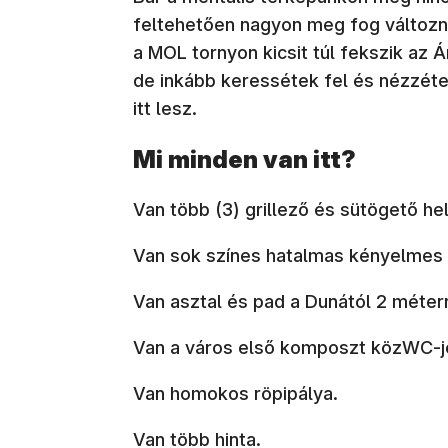
feltehetően nagyon meg fog változn
a MOL tornyon kicsit túl fekszik az
de inkább keressétek fel és nézzét
itt lesz.
Mi minden van itt?
Van több (3) grillező és sütögető he
Van sok színes hatalmas kényelmes
Van asztal és pad a Dunától 2 méterr
Van a város első komposzt közWC-j
Van homokos röpipálya.
Van több hinta.