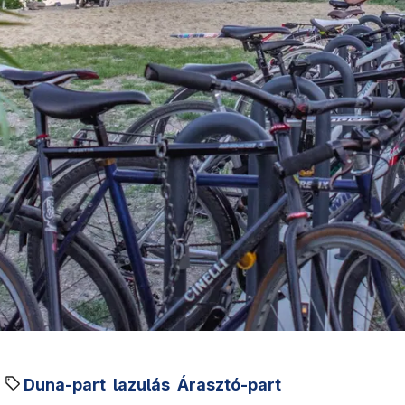
Duna-part
lazulás
Árasztó-part