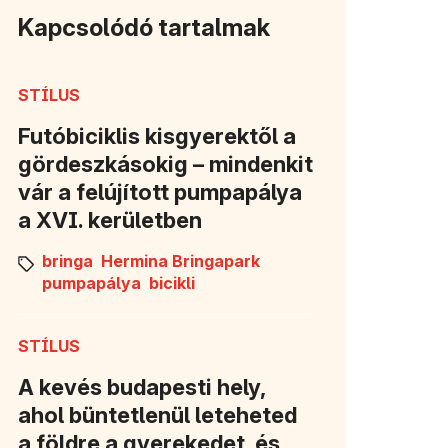
Kapcsolódó tartalmak
STÍLUS
Futóbiciklis kisgyerektől a
gördeszkásokig – mindenkit
vár a felújított pumpapálya
a XVI. kerületben
bringa
Hermina Bringapark
pumpapálya
bicikli
STÍLUS
A kevés budapesti hely,
ahol büntetlenül leteheted
a földre a gyerekedet, és