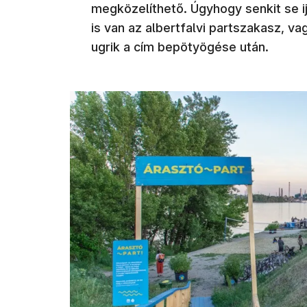
megközelíthető. Úgyhogy senkit se ij
is van az albertfalvi partszakasz, 
ugrik a cím bepötyögése után.