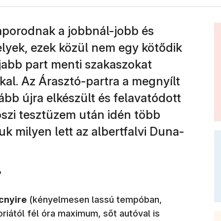
aporodnak a jobbnál-jobb és
lyek, ezek közül nem egy kötődik
újabb part menti szakaszokat
kal. Az Árasztó-partra a megnyílt
ább újra elkészült és felavatódott
őszi tesztüzem után idén több
juk milyen lett az albertfalvi Duna-
?
cnyire
(kényelmesen lassú tempóban,
riától fél óra maximum, sőt autóval is