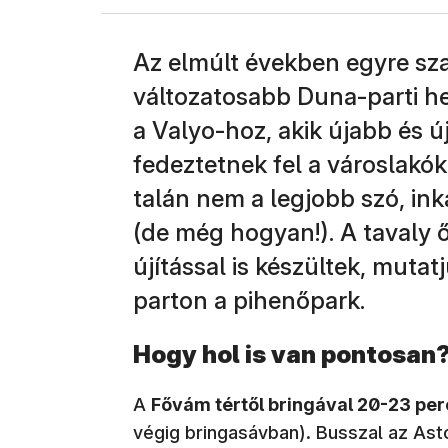
Az elmúlt években egyre sz
változatosabb Duna-parti he
a Valyo-hoz, akik újabb és 
fedeztetnek fel a városlakók
talán nem a legjobb szó, ink
(de még hogyan!). A tavaly 
újítással is készültek, mutat
parton a pihenőpark.
Hogy hol is van pontosan
A
Fővám tértől bringával 20-23 per
végig bringasávban). Busszal az Asto