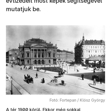
évtizedeit most képek segítségével
mutatjuk be.
Fotó: Fortepan / Klösz György
A tér 1900 körül. Ekkor még sokkal