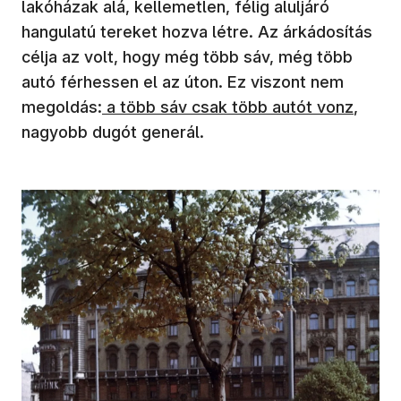
lakóházak alá, kellemetlen, félig aluljáró
hangulatú tereket hozva létre. Az árkádosítás
célja az volt, hogy még több sáv, még több
autó férhessen el az úton. Ez viszont nem
(új ablakban nyílik meg)
megoldás:
a több sáv csak több autót vonz
,
nagyobb dugót generál.