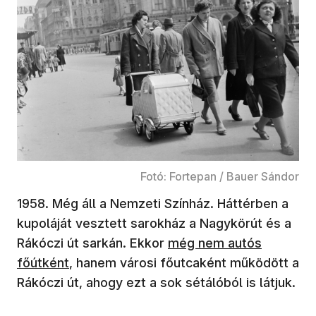
Fotó: Fortepan / Bauer Sándor
1958. Még áll a Nemzeti Színház. Háttérben a
kupoláját vesztett sarokház a Nagykörút és a
(új ablakban nyílik meg)
Rákóczi út sarkán. Ekkor
még nem autós
főútként
, hanem városi főutcaként működött a
Rákóczi út, ahogy ezt a sok sétálóból is látjuk.