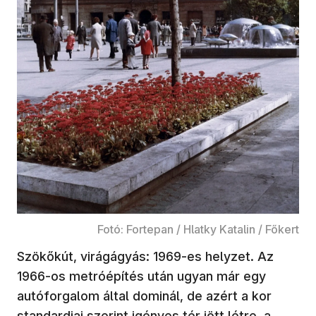
Fotó: Fortepan / Hlatky Katalin / Főkert
Szökőkút, virágágyás: 1969-es helyzet. Az
1966-os metróépítés után ugyan már egy
autóforgalom által dominál, de azért a kor
standardjai szerint igényes tér jött létre, a