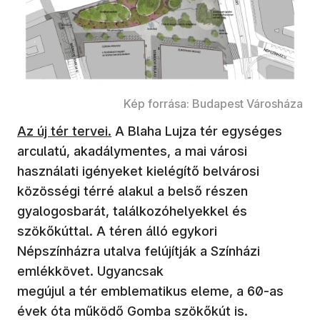
Kép forrása: Budapest Városháza
(új ablakban nyílik meg)
Az új tér tervei.
A Blaha Lujza tér egységes
arculatú, akadálymentes, a mai városi
használati igényeket kielégítő belvárosi
közösségi térré alakul a belső részen
gyalogosbarát, találkozóhelyekkel és
szökőkúttal. A téren álló egykori
Népszínházra utalva felújítják a Színházi
emlékkövet. Ugyancsak
megújul a tér emblematikus eleme, a 60-as
évek óta működő Gomba szökőkút is.