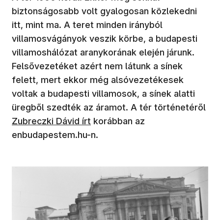
biztonságosabb volt gyalogosan közlekedni
itt, mint ma. A teret minden irányból
villamosvágányok veszik körbe, a budapesti
villamoshálózat aranykorának elején járunk.
Felsővezetéket azért nem látunk a sínek
felett, mert ekkor még alsóvezetékesek
voltak a budapesti villamosok, a sínek alatti
(ú
üregből szedték az áramot. A tér történetéről
Zubreczki Dávid írt
korábban az
enbudapestem.hu-n.