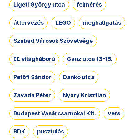
Ligeti György utca
felmérés
áttervezés
LEGO
meghallgatás
Szabad Városok Szövetsége
II. világháború
Ganz utca 13-15.
Petőfi Sándor
Dankó utca
Závada Péter
Nyáry Krisztián
Budapest Vásárcsarnokai Kft.
vers
BDK
pusztulás