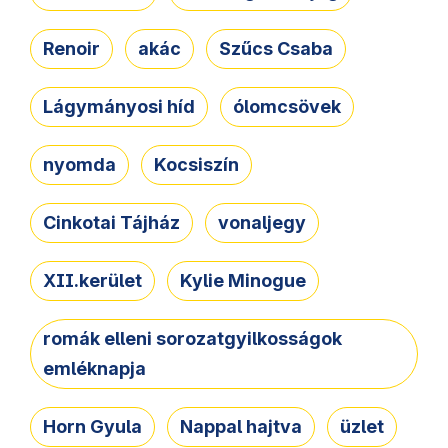
Renoir
akác
Szűcs Csaba
Lágymányosi híd
ólomcsövek
nyomda
Kocsiszín
Cinkotai Tájház
vonaljegy
XII.kerület
Kylie Minogue
romák elleni sorozatgyilkosságok
emléknapja
Horn Gyula
Nappal hajtva
üzlet