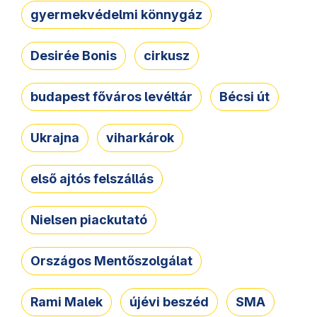
gyermekvédelmi könnygáz
Desirée Bonis
cirkusz
budapest főváros levéltár
Bécsi út
Ukrajna
viharkárok
első ajtós felszállás
Nielsen piackutató
Országos Mentőszolgálat
Rami Malek
újévi beszéd
SMA