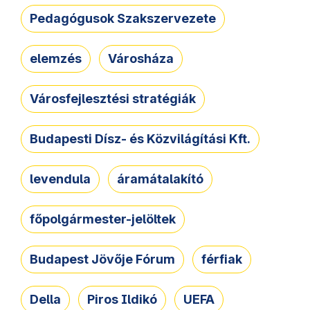
Pedagógusok Szakszervezete
elemzés
Városháza
Városfejlesztési stratégiák
Budapesti Dísz- és Közvilágítási Kft.
levendula
áramátalakító
főpolgármester-jelöltek
Budapest Jövője Fórum
férfiak
Della
Piros Ildikó
UEFA