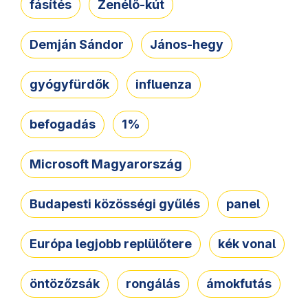
fásítés
Zenélő-kút
Demján Sándor
János-hegy
gyógyfürdők
influenza
befogadás
1%
Microsoft Magyarország
Budapesti közösségi gyűlés
panel
Európa legjobb replülőtere
kék vonal
öntözőzsák
rongálás
ámokfutás