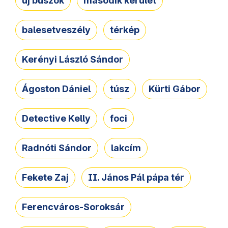
új buszok
második kerület
balesetveszély
térkép
Kerényi László Sándor
Ágoston Dániel
túsz
Kürti Gábor
Detective Kelly
foci
Radnóti Sándor
lakcím
Fekete Zaj
II. János Pál pápa tér
Ferencváros-Soroksár