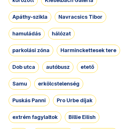
körözött
Kieselbach Galéria
Apáthy-szikla
Navracsics Tibor
hamuládás
hálózat
parkolási zóna
Harminckettesek tere
Dob utca
autóbusz
etető
Samu
erkölcstelenség
Puskás Panni
Pro Urbe díjak
extrém fagylaltok
Billie Eilish