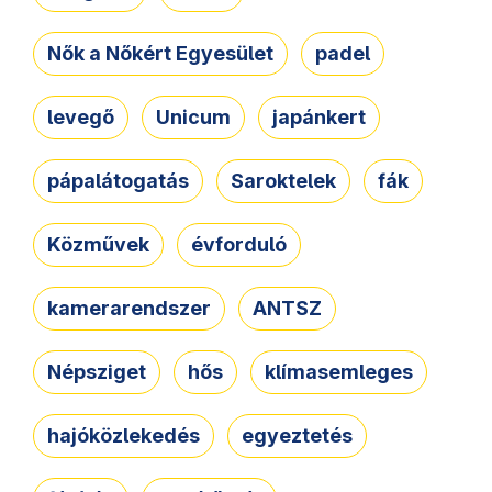
Nők a Nőkért Egyesület
padel
levegő
Unicum
japánkert
pápalátogatás
Saroktelek
fák
Közművek
évforduló
kamerarendszer
ANTSZ
Népsziget
hős
klímasemleges
hajóközlekedés
egyeztetés