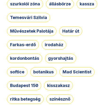
szurkolói zóna
állásbörze
kassza
Temesvári Szilvia
Művészetek Palotája
Határ út
Farkas-erdő
irodaház
kordonbontás
gyorshajtás
softice
botanikus
Mad Scientist
Budapest 150
kisszakasz
ritka betegség
színésznő