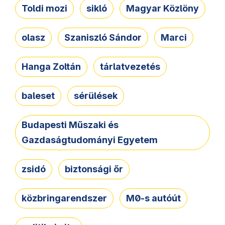
Toldi mozi
sikló
Magyar Közlöny
olasz
Szaniszló Sándor
Marci
Hanga Zoltán
tárlatvezetés
baleset
sérülések
Budapesti Műszaki és
Gazdaságtudományi Egyetem
zsidó
biztonsági őr
közbringarendszer
M0-s autóút