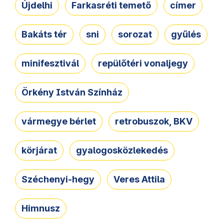
Újdelhi
Farkasréti temető
címer
Bakáts tér
sni
sorozat
gyűlés
minifesztivál
repülőtéri vonaljegy
Örkény István Színház
vármegye bérlet
retrobuszok, BKV
körjárat
gyalogosközlekedés
Széchenyi-hegy
Veres Attila
Himnusz