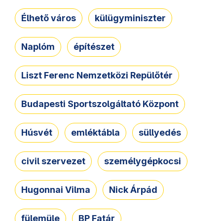
Élhető város
külügyminiszter
Naplóm
építészet
Liszt Ferenc Nemzetközi Repülőtér
Budapesti Sportszolgáltató Központ
Húsvét
emléktábla
süllyedés
civil szervezet
személygépkocsi
Hugonnai Vilma
Nick Árpád
fülemüle
BP Fatár