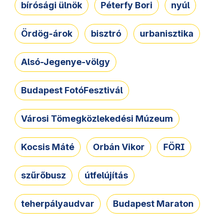
bírósági ülnök
Péterfy Bori
nyúl
Ördög-árok
bisztró
urbanisztika
Alsó-Jegenye-völgy
Budapest FotóFesztivál
Városi Tömegközlekedési Múzeum
Kocsis Máté
Orbán Vikor
FÖRI
szűrőbusz
útfelújítás
teherpályaudvar
Budapest Maraton