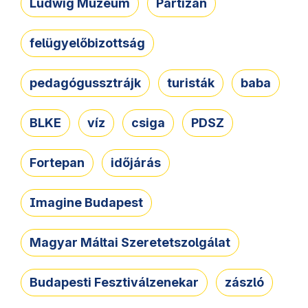
Ludwig Múzeum
Partizán
felügyelőbizottság
pedagógussztrájk
turisták
baba
BLKE
víz
csiga
PDSZ
Fortepan
időjárás
Imagine Budapest
Magyar Máltai Szeretetszolgálat
Budapesti Fesztiválzenekar
zászló