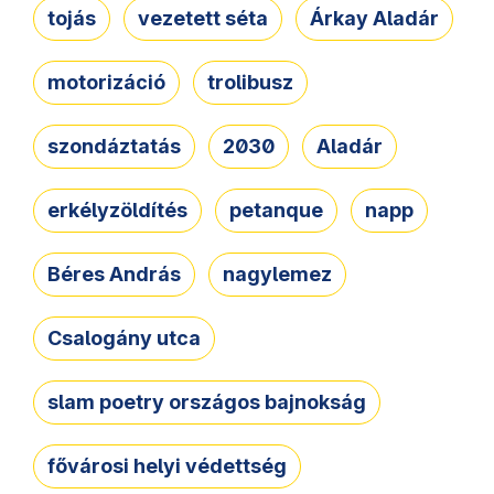
tojás
vezetett séta
Árkay Aladár
motorizáció
trolibusz
szondáztatás
2030
Aladár
erkélyzöldítés
petanque
napp
Béres András
nagylemez
Csalogány utca
slam poetry országos bajnokság
fővárosi helyi védettség