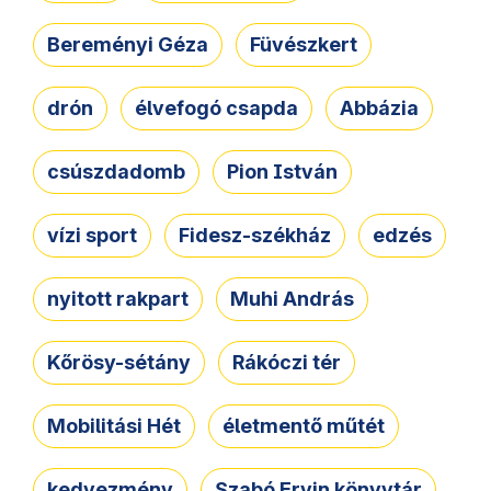
Bereményi Géza
Füvészkert
drón
élvefogó csapda
Abbázia
csúszdadomb
Pion István
vízi sport
Fidesz-székház
edzés
nyitott rakpart
Muhi András
Kőrösy-sétány
Rákóczi tér
Mobilitási Hét
életmentő műtét
kedvezmény
Szabó Ervin könyvtár