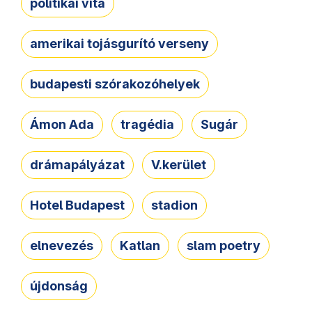
politikai vita
amerikai tojásgurító verseny
budapesti szórakozóhelyek
Ámon Ada
tragédia
Sugár
drámapályázat
V.kerület
Hotel Budapest
stadion
elnevezés
Katlan
slam poetry
újdonság