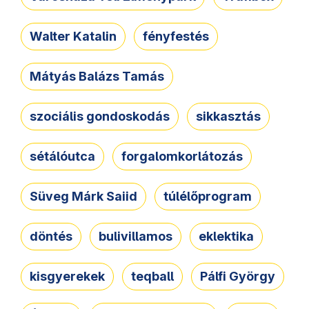
Walter Katalin
fényfestés
Mátyás Balázs Tamás
szociális gondoskodás
sikkasztás
sétálóutca
forgalomkorlátozás
Süveg Márk Saiid
túlélőprogram
döntés
bulivillamos
eklektika
kisgyerekek
teqball
Pálfi György