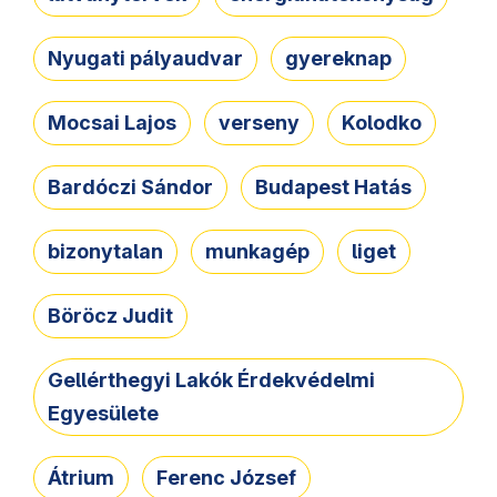
Nyugati pályaudvar
gyereknap
Mocsai Lajos
verseny
Kolodko
Bardóczi Sándor
Budapest Hatás
bizonytalan
munkagép
liget
Böröcz Judit
Gellérthegyi Lakók Érdekvédelmi
Egyesülete
Átrium
Ferenc József