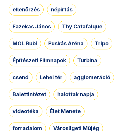
ellenőrzés
népirtás
Fazekas János
Thy Catafalque
MOL Bubi
Puskás Aréna
Tripo
Építészeti Filmnapok
Turbina
csend
Lehel tér
agglomeráció
Balettintézet
halottak napja
videotéka
Élet Menete
forradalom
Városligeti Műjég