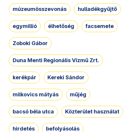
múzeumösszevonás
hulladékgyűjtő
egymillió
élhetőség
facsemete
Zoboki Gábor
Duna Menti Regionális Vízmű Zrt.
kerékpár
Kereki Sándor
milkovics mátyás
műjég
bacsó béla utca
Közterület használat
hirdetés
befolyásolás