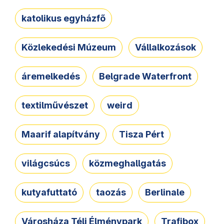
katolikus egyházfő
Közlekedési Múzeum
Vállalkozások
áremelkedés
Belgrade Waterfront
textilművészet
weird
Maarif alapítvány
Tisza Pért
világcsúcs
közmeghallgatás
kutyafuttató
taozás
Berlinale
Városháza Téli Élménypark
Trafibox