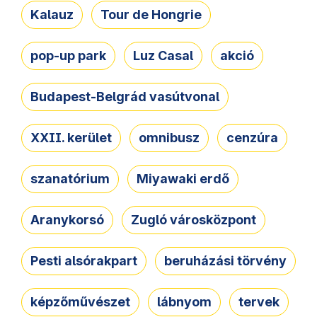
Kalauz
Tour de Hongrie
pop-up park
Luz Casal
akció
Budapest-Belgrád vasútvonal
XXII. kerület
omnibusz
cenzúra
szanatórium
Miyawaki erdő
Aranykorsó
Zugló városközpont
Pesti alsórakpart
beruházási törvény
képzőművészet
lábnyom
tervek