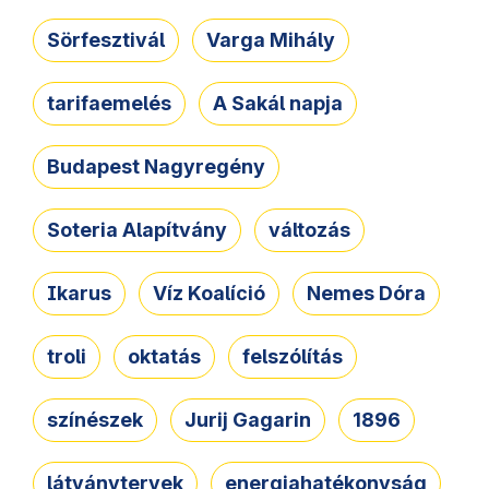
Sörfesztivál
Varga Mihály
tarifaemelés
A Sakál napja
Budapest Nagyregény
Soteria Alapítvány
változás
Ikarus
Víz Koalíció
Nemes Dóra
troli
oktatás
felszólítás
színészek
Jurij Gagarin
1896
látványtervek
energiahatékonyság