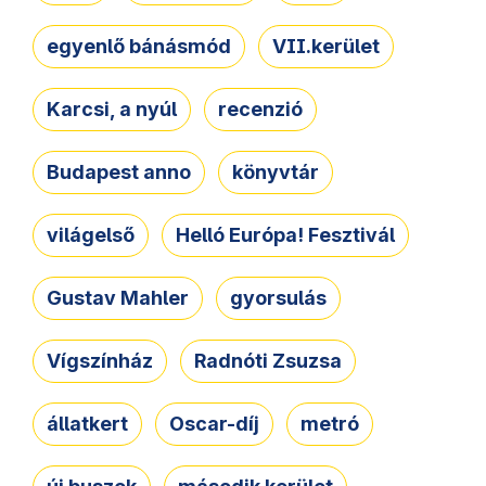
egyenlő bánásmód
VII.kerület
Karcsi, a nyúl
recenzió
Budapest anno
könyvtár
világelső
Helló Európa! Fesztivál
Gustav Mahler
gyorsulás
Vígszínház
Radnóti Zsuzsa
állatkert
Oscar-díj
metró