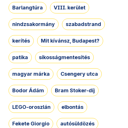
Barlangtúra
VIII. kerület
nindzsakormány
szabadstrand
kerítés
Mit kívánsz, Budapest?
patika
síkosságmentesítés
magyar márka
Csengery utca
Bodor Ádám
Bram Stoker-díj
LEGO-oroszlán
elbontás
Fekete Giorgio
autósüldözés