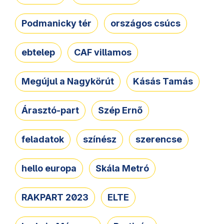
Podmanicky tér
országos csúcs
ebtelep
CAF villamos
Megújul a Nagykörút
Kásás Tamás
Árasztó-part
Szép Ernő
feladatok
színész
szerencse
hello europa
Skála Metró
RAKPART 2023
ELTE