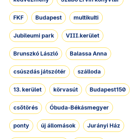
FKF
Budapest
multikulti
Jubileumi park
VIII.kerület
Brunszkó László
Balassa Anna
csúszdás játszótér
szálloda
13. kerület
körvasút
Budapest150
csőtörés
Óbuda-Békásmegyer
ponty
új állomások
Jurányi Ház