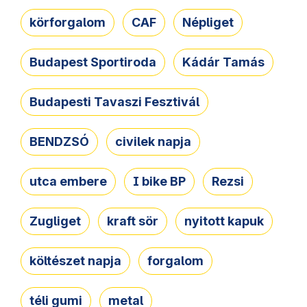
körforgalom
CAF
Népliget
Budapest Sportiroda
Kádár Tamás
Budapesti Tavaszi Fesztivál
BENDZSÓ
civilek napja
utca embere
I bike BP
Rezsi
Zugliget
kraft sör
nyitott kapuk
költészet napja
forgalom
téli gumi
metal