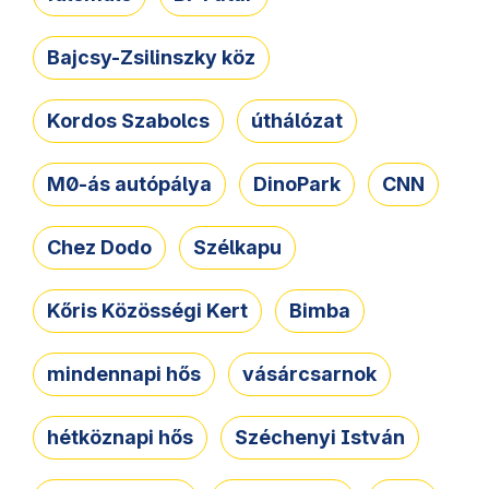
Bajcsy-Zsilinszky köz
Kordos Szabolcs
úthálózat
M0-ás autópálya
DinoPark
CNN
Chez Dodo
Szélkapu
Kőris Közösségi Kert
Bimba
mindennapi hős
vásárcsarnok
hétköznapi hős
Széchenyi István