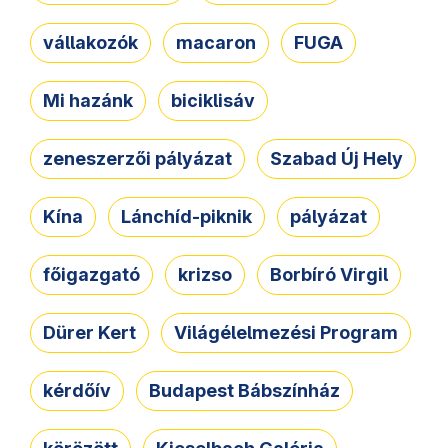
vállakozók
macaron
FUGA
Mi hazánk
biciklisáv
zeneszerzői pályázat
Szabad Új Hely
Kína
Lánchíd-piknik
pályázat
főigazgató
krizso
Borbíró Virgil
Dürer Kert
Világélelmezési Program
kérdőív
Budapest Bábszínház