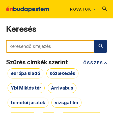
ROVATOK
Keresés
Keresés
Szűrés címkék szerint
ÖSSZES
európa kiadó
közlekedés
Ybl Miklós tér
Arrivabus
temetői járatok
vizsgafilm