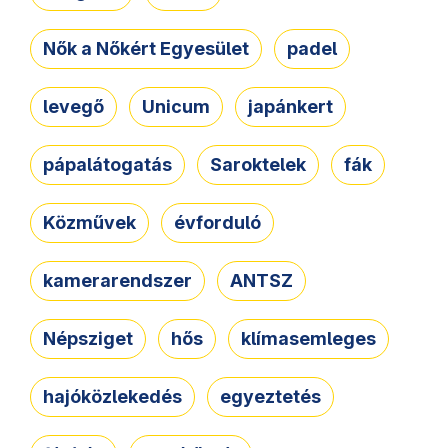
Nők a Nőkért Egyesület
padel
levegő
Unicum
japánkert
pápalátogatás
Saroktelek
fák
Közművek
évforduló
kamerarendszer
ANTSZ
Népsziget
hős
klímasemleges
hajóközlekedés
egyeztetés