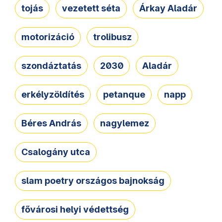
tojás
vezetett séta
Árkay Aladár
motorizáció
trolibusz
szondáztatás
2030
Aladár
erkélyzöldítés
petanque
napp
Béres András
nagylemez
Csalogány utca
slam poetry országos bajnokság
fővárosi helyi védettség