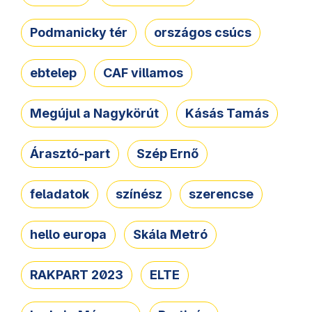
Podmanicky tér
országos csúcs
ebtelep
CAF villamos
Megújul a Nagykörút
Kásás Tamás
Árasztó-part
Szép Ernő
feladatok
színész
szerencse
hello europa
Skála Metró
RAKPART 2023
ELTE