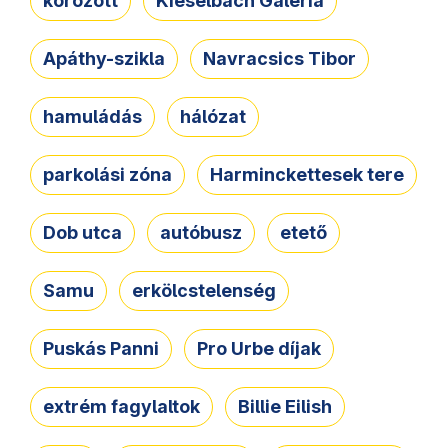
körözött
Kieselbach Galéria
Apáthy-szikla
Navracsics Tibor
hamuládás
hálózat
parkolási zóna
Harminckettesek tere
Dob utca
autóbusz
etető
Samu
erkölcstelenség
Puskás Panni
Pro Urbe díjak
extrém fagylaltok
Billie Eilish