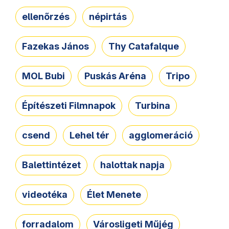
ellenőrzés
népirtás
Fazekas János
Thy Catafalque
MOL Bubi
Puskás Aréna
Tripo
Építészeti Filmnapok
Turbina
csend
Lehel tér
agglomeráció
Balettintézet
halottak napja
videotéka
Élet Menete
forradalom
Városligeti Műjég