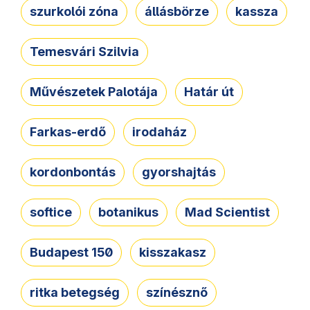
szurkolói zóna
állásbörze
kassza
Temesvári Szilvia
Művészetek Palotája
Határ út
Farkas-erdő
irodaház
kordonbontás
gyorshajtás
softice
botanikus
Mad Scientist
Budapest 150
kisszakasz
ritka betegség
színésznő