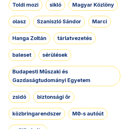
Toldi mozi
sikló
Magyar Közlöny
olasz
Szaniszló Sándor
Marci
Hanga Zoltán
tárlatvezetés
baleset
sérülések
Budapesti Műszaki és
Gazdaságtudományi Egyetem
zsidó
biztonsági őr
közbringarendszer
M0-s autóút