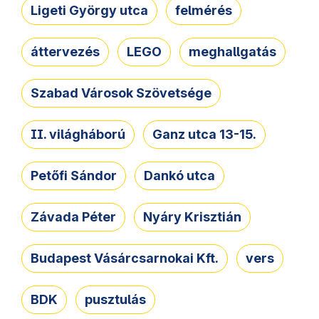
Ligeti György utca
felmérés
áttervezés
LEGO
meghallgatás
Szabad Városok Szövetsége
II. világháború
Ganz utca 13-15.
Petőfi Sándor
Dankó utca
Závada Péter
Nyáry Krisztián
Budapest Vásárcsarnokai Kft.
vers
BDK
pusztulás