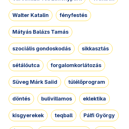
Walter Katalin
fényfestés
Mátyás Balázs Tamás
szociális gondoskodás
sikkasztás
sétálóutca
forgalomkorlátozás
Süveg Márk Saiid
túlélőprogram
döntés
bulivillamos
eklektika
kisgyerekek
teqball
Pálfi György