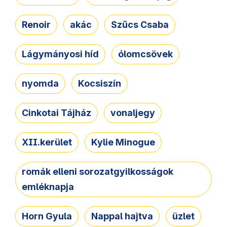
Renoir
akác
Szűcs Csaba
Lágymányosi híd
ólomcsövek
nyomda
Kocsiszín
Cinkotai Tájház
vonaljegy
XII.kerület
Kylie Minogue
romák elleni sorozatgyilkosságok
emléknapja
Horn Gyula
Nappal hajtva
üzlet