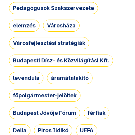
Pedagógusok Szakszervezete
elemzés
Városháza
Városfejlesztési stratégiák
Budapesti Dísz- és Közvilágítási Kft.
levendula
áramátalakító
főpolgármester-jelöltek
Budapest Jövője Fórum
férfiak
Della
Piros Ildikó
UEFA