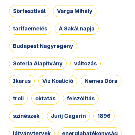
Sörfesztivál
Varga Mihály
tarifaemelés
A Sakál napja
Budapest Nagyregény
Soteria Alapítvány
változás
Ikarus
Víz Koalíció
Nemes Dóra
troli
oktatás
felszólítás
színészek
Jurij Gagarin
1896
látványtervek
energiahatékonyság