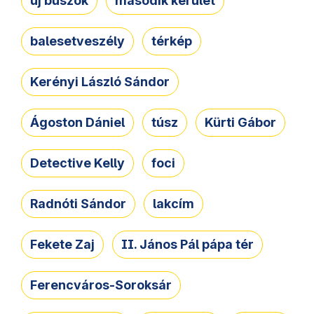
új buszok
második kerület
balesetveszély
térkép
Kerényi László Sándor
Ágoston Dániel
túsz
Kürti Gábor
Detective Kelly
foci
Radnóti Sándor
lakcím
Fekete Zaj
II. János Pál pápa tér
Ferencváros-Soroksár