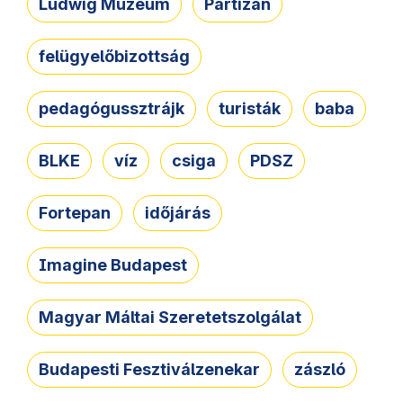
Ludwig Múzeum
Partizán
felügyelőbizottság
pedagógussztrájk
turisták
baba
BLKE
víz
csiga
PDSZ
Fortepan
időjárás
Imagine Budapest
Magyar Máltai Szeretetszolgálat
Budapesti Fesztiválzenekar
zászló