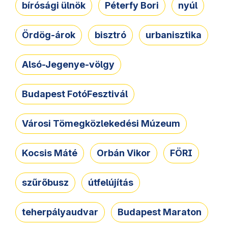
bírósági ülnök
Péterfy Bori
nyúl
Ördög-árok
bisztró
urbanisztika
Alsó-Jegenye-völgy
Budapest FotóFesztivál
Városi Tömegközlekedési Múzeum
Kocsis Máté
Orbán Vikor
FÖRI
szűrőbusz
útfelújítás
teherpályaudvar
Budapest Maraton