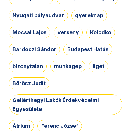
Nyugati pályaudvar
gyereknap
Mocsai Lajos
verseny
Kolodko
Bardóczi Sándor
Budapest Hatás
bizonytalan
munkagép
liget
Böröcz Judit
Gellérthegyi Lakók Érdekvédelmi
Egyesülete
Átrium
Ferenc József