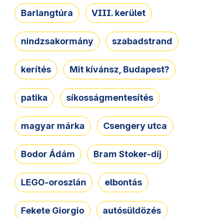
Barlangtúra
VIII. kerület
nindzsakormány
szabadstrand
kerítés
Mit kívánsz, Budapest?
patika
síkosságmentesítés
magyar márka
Csengery utca
Bodor Ádám
Bram Stoker-díj
LEGO-oroszlán
elbontás
Fekete Giorgio
autósüldözés