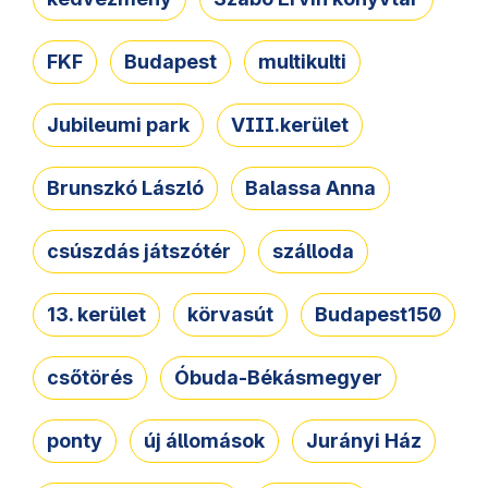
FKF
Budapest
multikulti
Jubileumi park
VIII.kerület
Brunszkó László
Balassa Anna
csúszdás játszótér
szálloda
13. kerület
körvasút
Budapest150
csőtörés
Óbuda-Békásmegyer
ponty
új állomások
Jurányi Ház