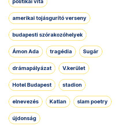
politikai vita
amerikai tojásgurító verseny
budapesti szórakozóhelyek
Ámon Ada
tragédia
Sugár
drámapályázat
V.kerület
Hotel Budapest
stadion
elnevezés
Katlan
slam poetry
újdonság