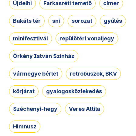
Újdelhi
Farkasréti temető
címer
Bakáts tér
sni
sorozat
gyűlés
minifesztivál
repülőtéri vonaljegy
Örkény István Színház
vármegye bérlet
retrobuszok, BKV
körjárat
gyalogosközlekedés
Széchenyi-hegy
Veres Attila
Himnusz