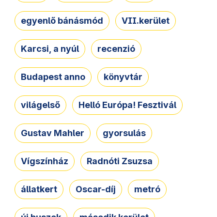
egyenlő bánásmód
VII.kerület
Karcsi, a nyúl
recenzió
Budapest anno
könyvtár
világelső
Helló Európa! Fesztivál
Gustav Mahler
gyorsulás
Vígszínház
Radnóti Zsuzsa
állatkert
Oscar-díj
metró