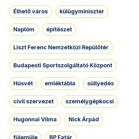
Élhető város
külügyminiszter
Naplóm
építészet
Liszt Ferenc Nemzetközi Repülőtér
Budapesti Sportszolgáltató Központ
Húsvét
emléktábla
süllyedés
civil szervezet
személygépkocsi
Hugonnai Vilma
Nick Árpád
fülemüle
BP Fatár