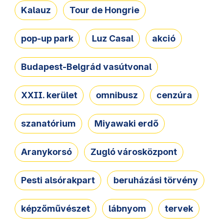
Kalauz
Tour de Hongrie
pop-up park
Luz Casal
akció
Budapest-Belgrád vasútvonal
XXII. kerület
omnibusz
cenzúra
szanatórium
Miyawaki erdő
Aranykorsó
Zugló városközpont
Pesti alsórakpart
beruházási törvény
képzőművészet
lábnyom
tervek