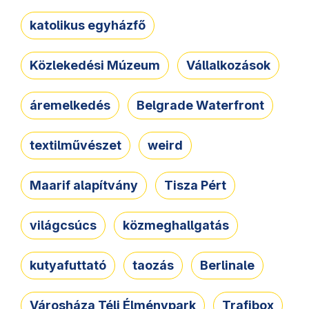
katolikus egyházfő
Közlekedési Múzeum
Vállalkozások
áremelkedés
Belgrade Waterfront
textilművészet
weird
Maarif alapítvány
Tisza Pért
világcsúcs
közmeghallgatás
kutyafuttató
taozás
Berlinale
Városháza Téli Élménypark
Trafibox