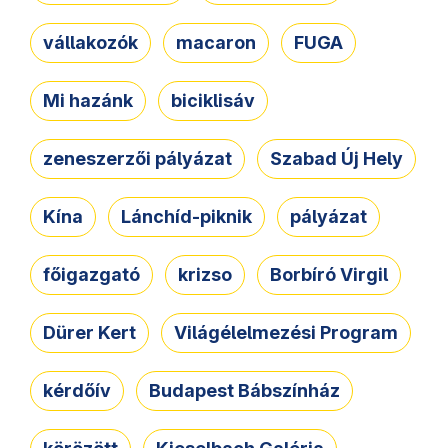
vállakozók
macaron
FUGA
Mi hazánk
biciklisáv
zeneszerzői pályázat
Szabad Új Hely
Kína
Lánchíd-piknik
pályázat
főigazgató
krizso
Borbíró Virgil
Dürer Kert
Világélelmezési Program
kérdőív
Budapest Bábszínház