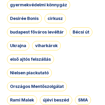
gyermekvédelmi könnygáz
Desirée Bonis
cirkusz
budapest főváros levéltár
Bécsi út
Ukrajna
viharkárok
első ajtós felszállás
Nielsen piackutató
Országos Mentőszolgálat
Rami Malek
újévi beszéd
SMA