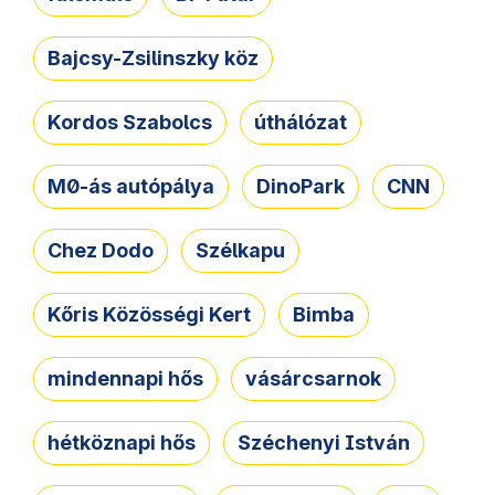
Bajcsy-Zsilinszky köz
Kordos Szabolcs
úthálózat
M0-ás autópálya
DinoPark
CNN
Chez Dodo
Szélkapu
Kőris Közösségi Kert
Bimba
mindennapi hős
vásárcsarnok
hétköznapi hős
Széchenyi István