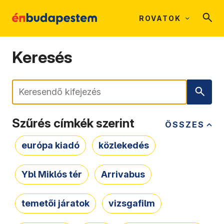
ROVATOK
Keresés
Keresés
Szűrés címkék szerint
ÖSSZES
európa kiadó
közlekedés
Ybl Miklós tér
Arrivabus
temetői járatok
vizsgafilm