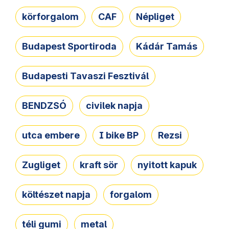
körforgalom
CAF
Népliget
Budapest Sportiroda
Kádár Tamás
Budapesti Tavaszi Fesztivál
BENDZSÓ
civilek napja
utca embere
I bike BP
Rezsi
Zugliget
kraft sör
nyitott kapuk
költészet napja
forgalom
téli gumi
metal