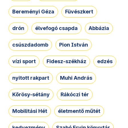
Bereményi Géza
Füvészkert
drón
élvefogó csapda
Abbázia
csúszdadomb
Pion István
vízi sport
Fidesz-székház
edzés
nyitott rakpart
Muhi András
Kőrösy-sétány
Rákóczi tér
Mobilitási Hét
életmentő műtét
kedvezmény
Szabó Ervin könyvtár