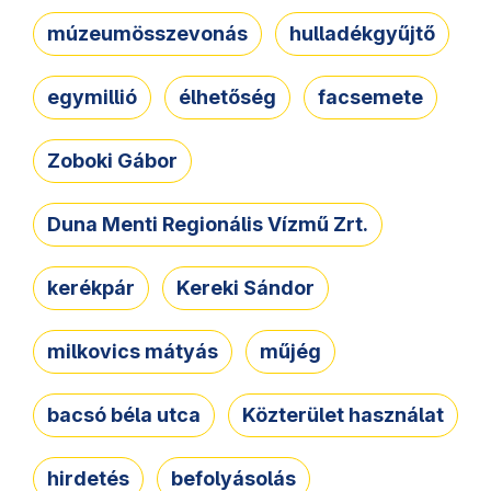
múzeumösszevonás
hulladékgyűjtő
egymillió
élhetőség
facsemete
Zoboki Gábor
Duna Menti Regionális Vízmű Zrt.
kerékpár
Kereki Sándor
milkovics mátyás
műjég
bacsó béla utca
Közterület használat
hirdetés
befolyásolás