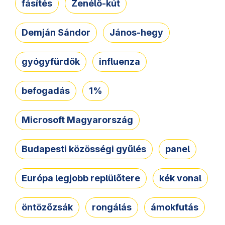
fásítés
Zenélő-kút
Demján Sándor
János-hegy
gyógyfürdők
influenza
befogadás
1%
Microsoft Magyarország
Budapesti közösségi gyűlés
panel
Európa legjobb replülőtere
kék vonal
öntözőzsák
rongálás
ámokfutás