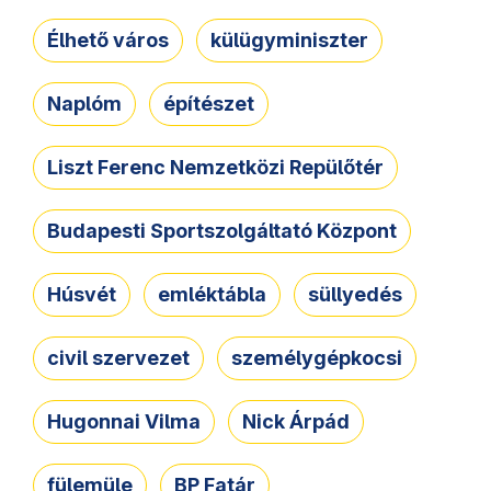
Élhető város
külügyminiszter
Naplóm
építészet
Liszt Ferenc Nemzetközi Repülőtér
Budapesti Sportszolgáltató Központ
Húsvét
emléktábla
süllyedés
civil szervezet
személygépkocsi
Hugonnai Vilma
Nick Árpád
fülemüle
BP Fatár