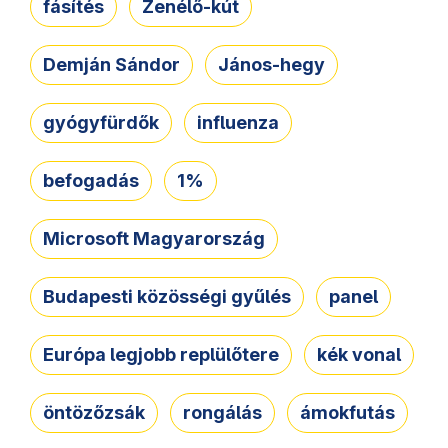
fásítés
Zenélő-kút
Demján Sándor
János-hegy
gyógyfürdők
influenza
befogadás
1%
Microsoft Magyarország
Budapesti közösségi gyűlés
panel
Európa legjobb replülőtere
kék vonal
öntözőzsák
rongálás
ámokfutás