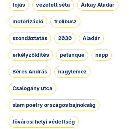
tojás
vezetett séta
Árkay Aladár
motorizáció
trolibusz
szondáztatás
2030
Aladár
erkélyzöldítés
petanque
napp
Béres András
nagylemez
Csalogány utca
slam poetry országos bajnokság
fővárosi helyi védettség