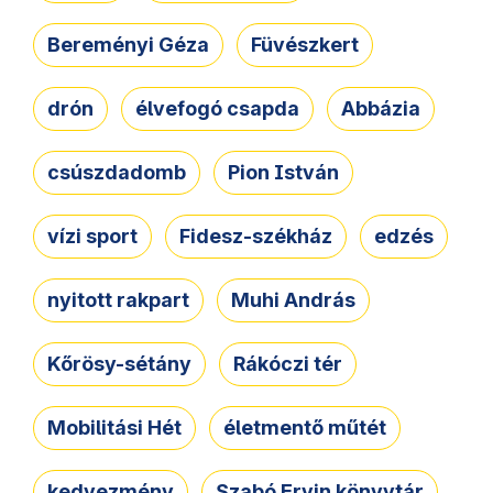
Bereményi Géza
Füvészkert
drón
élvefogó csapda
Abbázia
csúszdadomb
Pion István
vízi sport
Fidesz-székház
edzés
nyitott rakpart
Muhi András
Kőrösy-sétány
Rákóczi tér
Mobilitási Hét
életmentő műtét
kedvezmény
Szabó Ervin könyvtár