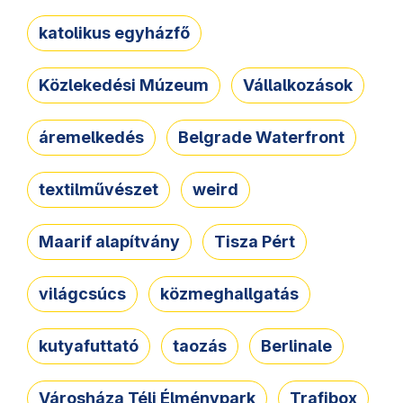
katolikus egyházfő
Közlekedési Múzeum
Vállalkozások
áremelkedés
Belgrade Waterfront
textilművészet
weird
Maarif alapítvány
Tisza Pért
világcsúcs
közmeghallgatás
kutyafuttató
taozás
Berlinale
Városháza Téli Élménypark
Trafibox