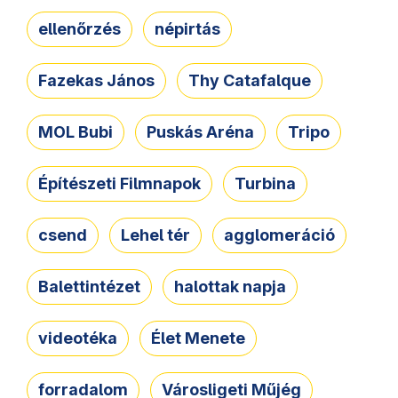
ellenőrzés
népirtás
Fazekas János
Thy Catafalque
MOL Bubi
Puskás Aréna
Tripo
Építészeti Filmnapok
Turbina
csend
Lehel tér
agglomeráció
Balettintézet
halottak napja
videotéka
Élet Menete
forradalom
Városligeti Műjég