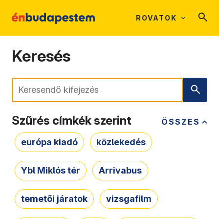
ROVATOK
Keresés
Keresés
Szűrés címkék szerint
ÖSSZES
európa kiadó
közlekedés
Ybl Miklós tér
Arrivabus
temetői járatok
vizsgafilm