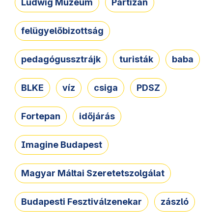
Ludwig Múzeum
Partizán
felügyelőbizottság
pedagógussztrájk
turisták
baba
BLKE
víz
csiga
PDSZ
Fortepan
időjárás
Imagine Budapest
Magyar Máltai Szeretetszolgálat
Budapesti Fesztiválzenekar
zászló