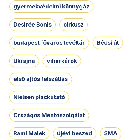
gyermekvédelmi könnygáz
Desirée Bonis
cirkusz
budapest főváros levéltár
Bécsi út
Ukrajna
viharkárok
első ajtós felszállás
Nielsen piackutató
Országos Mentőszolgálat
Rami Malek
újévi beszéd
SMA