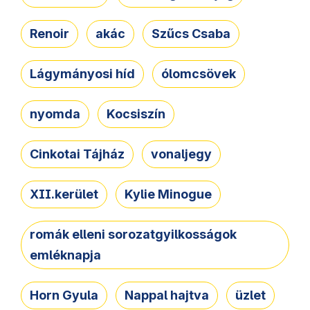
Renoir
akác
Szűcs Csaba
Lágymányosi híd
ólomcsövek
nyomda
Kocsiszín
Cinkotai Tájház
vonaljegy
XII.kerület
Kylie Minogue
romák elleni sorozatgyilkosságok
emléknapja
Horn Gyula
Nappal hajtva
üzlet