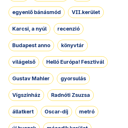
egyenlő bánásmód
VII.kerület
Karcsi, a nyúl
recenzió
Budapest anno
könyvtár
világelső
Helló Európa! Fesztivál
Gustav Mahler
gyorsulás
Vígszínház
Radnóti Zsuzsa
állatkert
Oscar-díj
metró