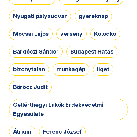
Nyugati pályaudvar
gyereknap
Mocsai Lajos
verseny
Kolodko
Bardóczi Sándor
Budapest Hatás
bizonytalan
munkagép
liget
Böröcz Judit
Gellérthegyi Lakók Érdekvédelmi
Egyesülete
Átrium
Ferenc József