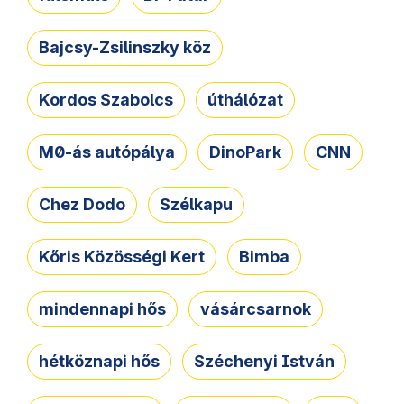
Bajcsy-Zsilinszky köz
Kordos Szabolcs
úthálózat
M0-ás autópálya
DinoPark
CNN
Chez Dodo
Szélkapu
Kőris Közösségi Kert
Bimba
mindennapi hős
vásárcsarnok
hétköznapi hős
Széchenyi István