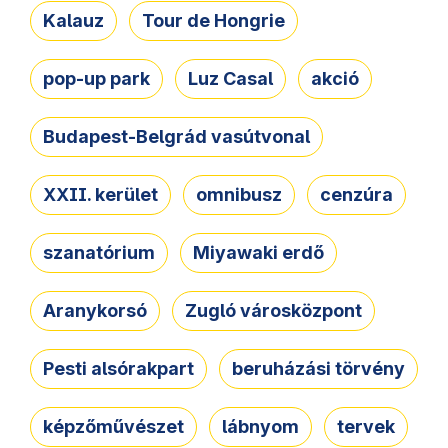
Kalauz
Tour de Hongrie
pop-up park
Luz Casal
akció
Budapest-Belgrád vasútvonal
XXII. kerület
omnibusz
cenzúra
szanatórium
Miyawaki erdő
Aranykorsó
Zugló városközpont
Pesti alsórakpart
beruházási törvény
képzőművészet
lábnyom
tervek