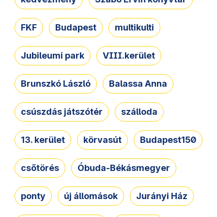
FKF
Budapest
multikulti
Jubileumi park
VIII.kerület
Brunszkó László
Balassa Anna
csúszdás játszótér
szálloda
13. kerület
körvasút
Budapest150
csőtörés
Óbuda-Békásmegyer
ponty
új állomások
Jurányi Ház