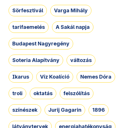
Sörfesztivál
Varga Mihály
tarifaemelés
A Sakál napja
Budapest Nagyregény
Soteria Alapítvány
változás
Ikarus
Víz Koalíció
Nemes Dóra
troli
oktatás
felszólítás
színészek
Jurij Gagarin
1896
látványtervek
energiahatékonyság