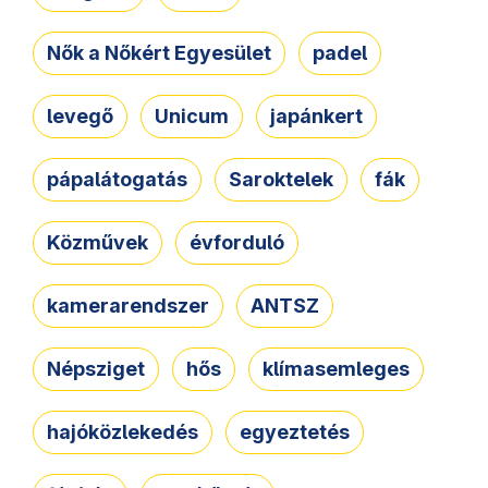
Nők a Nőkért Egyesület
padel
levegő
Unicum
japánkert
pápalátogatás
Saroktelek
fák
Közművek
évforduló
kamerarendszer
ANTSZ
Népsziget
hős
klímasemleges
hajóközlekedés
egyeztetés