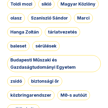
Toldi mozi
sikló
Magyar Közlöny
olasz
Szaniszló Sándor
Marci
Hanga Zoltán
tárlatvezetés
baleset
sérülések
Budapesti Műszaki és
Gazdaságtudományi Egyetem
zsidó
biztonsági őr
közbringarendszer
M0-s autóút