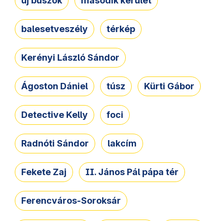
új buszok
második kerület
balesetveszély
térkép
Kerényi László Sándor
Ágoston Dániel
túsz
Kürti Gábor
Detective Kelly
foci
Radnóti Sándor
lakcím
Fekete Zaj
II. János Pál pápa tér
Ferencváros-Soroksár