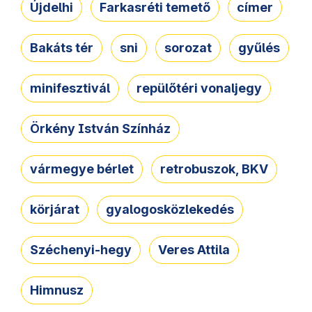
Újdelhi
Farkasréti temető
címer
Bakáts tér
sni
sorozat
gyűlés
minifesztivál
repülőtéri vonaljegy
Örkény István Színház
vármegye bérlet
retrobuszok, BKV
körjárat
gyalogosközlekedés
Széchenyi-hegy
Veres Attila
Himnusz