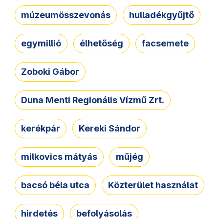
múzeumösszevonás
hulladékgyűjtő
egymillió
élhetőség
facsemete
Zoboki Gábor
Duna Menti Regionális Vízmű Zrt.
kerékpár
Kereki Sándor
milkovics mátyás
műjég
bacsó béla utca
Közterület használat
hirdetés
befolyásolás