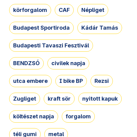
körforgalom
CAF
Népliget
Budapest Sportiroda
Kádár Tamás
Budapesti Tavaszi Fesztivál
BENDZSÓ
civilek napja
utca embere
I bike BP
Rezsi
Zugliget
kraft sör
nyitott kapuk
költészet napja
forgalom
téli gumi
metal