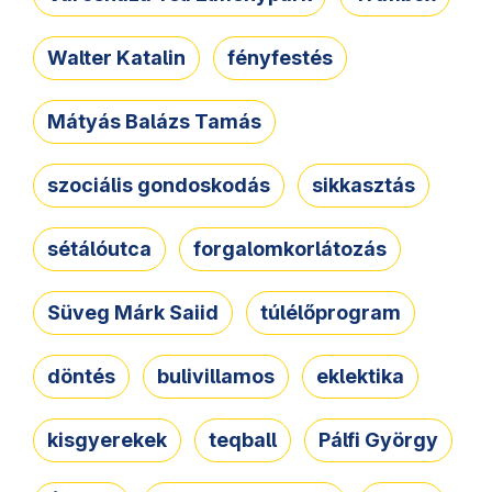
Walter Katalin
fényfestés
Mátyás Balázs Tamás
szociális gondoskodás
sikkasztás
sétálóutca
forgalomkorlátozás
Süveg Márk Saiid
túlélőprogram
döntés
bulivillamos
eklektika
kisgyerekek
teqball
Pálfi György