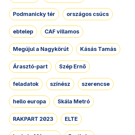
Podmanicky tér
országos csúcs
ebtelep
CAF villamos
Megújul a Nagykörút
Kásás Tamás
Árasztó-part
Szép Ernő
feladatok
színész
szerencse
hello europa
Skála Metró
RAKPART 2023
ELTE