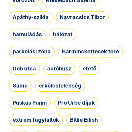
körözött
Kieselbach Galéria
Apáthy-szikla
Navracsics Tibor
hamuládás
hálózat
parkolási zóna
Harminckettesek tere
Dob utca
autóbusz
etető
Samu
erkölcstelenség
Puskás Panni
Pro Urbe díjak
extrém fagylaltok
Billie Eilish