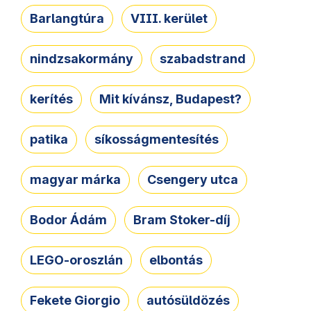
Barlangtúra
VIII. kerület
nindzsakormány
szabadstrand
kerítés
Mit kívánsz, Budapest?
patika
síkosságmentesítés
magyar márka
Csengery utca
Bodor Ádám
Bram Stoker-díj
LEGO-oroszlán
elbontás
Fekete Giorgio
autósüldözés