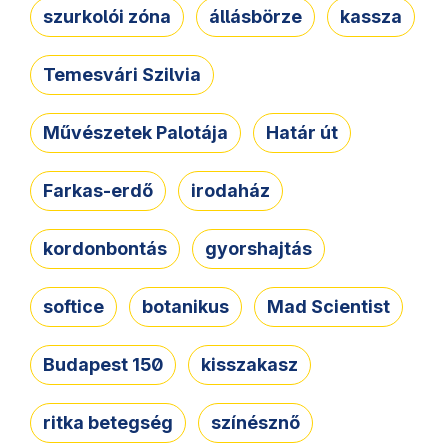
szurkolói zóna
állásbörze
kassza
Temesvári Szilvia
Művészetek Palotája
Határ út
Farkas-erdő
irodaház
kordonbontás
gyorshajtás
softice
botanikus
Mad Scientist
Budapest 150
kisszakasz
ritka betegség
színésznő