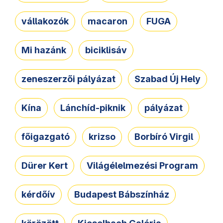
vállakozók
macaron
FUGA
Mi hazánk
biciklisáv
zeneszerzői pályázat
Szabad Új Hely
Kína
Lánchíd-piknik
pályázat
főigazgató
krizso
Borbíró Virgil
Dürer Kert
Világélelmezési Program
kérdőív
Budapest Bábszínház