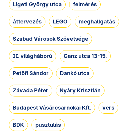
Ligeti György utca
felmérés
áttervezés
LEGO
meghallgatás
Szabad Városok Szövetsége
II. világháború
Ganz utca 13-15.
Petőfi Sándor
Dankó utca
Závada Péter
Nyáry Krisztián
Budapest Vásárcsarnokai Kft.
vers
BDK
pusztulás