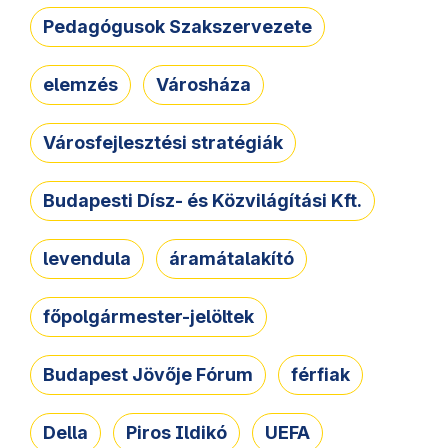
Pedagógusok Szakszervezete
elemzés
Városháza
Városfejlesztési stratégiák
Budapesti Dísz- és Közvilágítási Kft.
levendula
áramátalakító
főpolgármester-jelöltek
Budapest Jövője Fórum
férfiak
Della
Piros Ildikó
UEFA