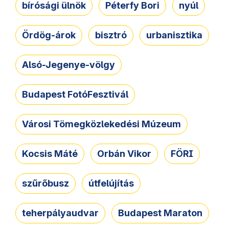
bírósági ülnök
Péterfy Bori
nyúl
Ördög-árok
bisztró
urbanisztika
Alsó-Jegenye-völgy
Budapest FotóFesztivál
Városi Tömegközlekedési Múzeum
Kocsis Máté
Orbán Vikor
FÖRI
szűrőbusz
útfelújítás
teherpályaudvar
Budapest Maraton