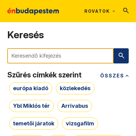
ROVATOK
Keresés
Keresés
Szűrés címkék szerint
ÖSSZES
európa kiadó
közlekedés
Ybl Miklós tér
Arrivabus
temetői járatok
vizsgafilm