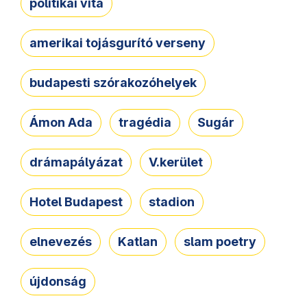
politikai vita
amerikai tojásgurító verseny
budapesti szórakozóhelyek
Ámon Ada
tragédia
Sugár
drámapályázat
V.kerület
Hotel Budapest
stadion
elnevezés
Katlan
slam poetry
újdonság