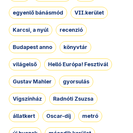
egyenlő bánásmód
VII.kerület
Karcsi, a nyúl
recenzió
Budapest anno
könyvtár
világelső
Helló Európa! Fesztivál
Gustav Mahler
gyorsulás
Vígszínház
Radnóti Zsuzsa
állatkert
Oscar-díj
metró