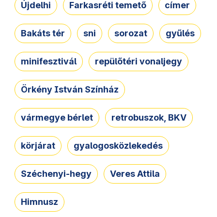
Újdelhi
Farkasréti temető
címer
Bakáts tér
sni
sorozat
gyűlés
minifesztivál
repülőtéri vonaljegy
Örkény István Színház
vármegye bérlet
retrobuszok, BKV
körjárat
gyalogosközlekedés
Széchenyi-hegy
Veres Attila
Himnusz