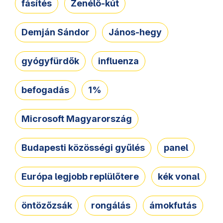
fásítés
Zenélő-kút
Demján Sándor
János-hegy
gyógyfürdők
influenza
befogadás
1%
Microsoft Magyarország
Budapesti közösségi gyűlés
panel
Európa legjobb replülőtere
kék vonal
öntözőzsák
rongálás
ámokfutás