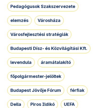
Pedagógusok Szakszervezete
elemzés
Városháza
Városfejlesztési stratégiák
Budapesti Dísz- és Közvilágítási Kft.
levendula
áramátalakító
főpolgármester-jelöltek
Budapest Jövője Fórum
férfiak
Della
Piros Ildikó
UEFA