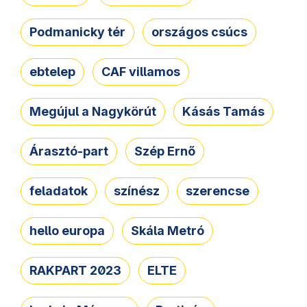
Podmanicky tér
országos csúcs
ebtelep
CAF villamos
Megújul a Nagykörút
Kásás Tamás
Árasztó-part
Szép Ernő
feladatok
színész
szerencse
hello europa
Skála Metró
RAKPART 2023
ELTE