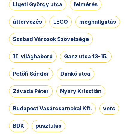
Ligeti György utca
felmérés
áttervezés
LEGO
meghallgatás
Szabad Városok Szövetsége
II. világháború
Ganz utca 13-15.
Petőfi Sándor
Dankó utca
Závada Péter
Nyáry Krisztián
Budapest Vásárcsarnokai Kft.
vers
BDK
pusztulás