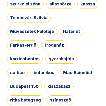
szurkolói zóna
állásbörze
kassza
Temesvári Szilvia
Művészetek Palotája
Határ út
Farkas-erdő
irodaház
kordonbontás
gyorshajtás
softice
botanikus
Mad Scientist
Budapest 150
kisszakasz
ritka betegség
színésznő