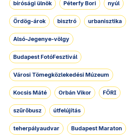
bírósági ülnök
Péterfy Bori
nyúl
Ördög-árok
bisztró
urbanisztika
Alsó-Jegenye-völgy
Budapest FotóFesztivál
Városi Tömegközlekedési Múzeum
Kocsis Máté
Orbán Vikor
FÖRI
szűrőbusz
útfelújítás
teherpályaudvar
Budapest Maraton