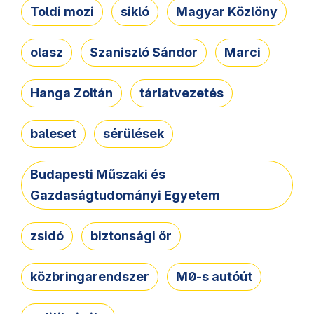
Toldi mozi
sikló
Magyar Közlöny
olasz
Szaniszló Sándor
Marci
Hanga Zoltán
tárlatvezetés
baleset
sérülések
Budapesti Műszaki és
Gazdaságtudományi Egyetem
zsidó
biztonsági őr
közbringarendszer
M0-s autóút