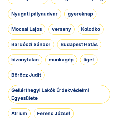
Nyugati pályaudvar
gyereknap
Mocsai Lajos
verseny
Kolodko
Bardóczi Sándor
Budapest Hatás
bizonytalan
munkagép
liget
Böröcz Judit
Gellérthegyi Lakók Érdekvédelmi
Egyesülete
Átrium
Ferenc József