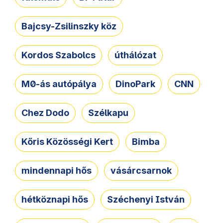
Bajcsy-Zsilinszky köz
Kordos Szabolcs
úthálózat
M0-ás autópálya
DinoPark
CNN
Chez Dodo
Szélkapu
Kőris Közösségi Kert
Bimba
mindennapi hős
vásárcsarnok
hétköznapi hős
Széchenyi István