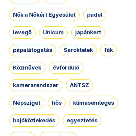
Nők a Nőkért Egyesület
padel
levegő
Unicum
japánkert
pápalátogatás
Saroktelek
fák
Közművek
évforduló
kamerarendszer
ANTSZ
Népsziget
hős
klímasemleges
hajóközlekedés
egyeztetés