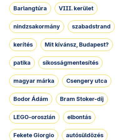
Barlangtúra
VIII. kerület
nindzsakormány
szabadstrand
kerítés
Mit kívánsz, Budapest?
patika
síkosságmentesítés
magyar márka
Csengery utca
Bodor Ádám
Bram Stoker-díj
LEGO-oroszlán
elbontás
Fekete Giorgio
autósüldözés