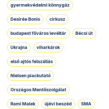
gyermekvédelmi könnygáz
Desirée Bonis
cirkusz
budapest főváros levéltár
Bécsi út
Ukrajna
viharkárok
első ajtós felszállás
Nielsen piackutató
Országos Mentőszolgálat
Rami Malek
újévi beszéd
SMA