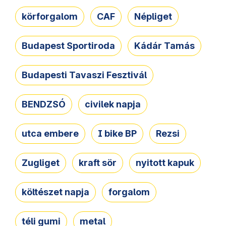
körforgalom
CAF
Népliget
Budapest Sportiroda
Kádár Tamás
Budapesti Tavaszi Fesztivál
BENDZSÓ
civilek napja
utca embere
I bike BP
Rezsi
Zugliget
kraft sör
nyitott kapuk
költészet napja
forgalom
téli gumi
metal