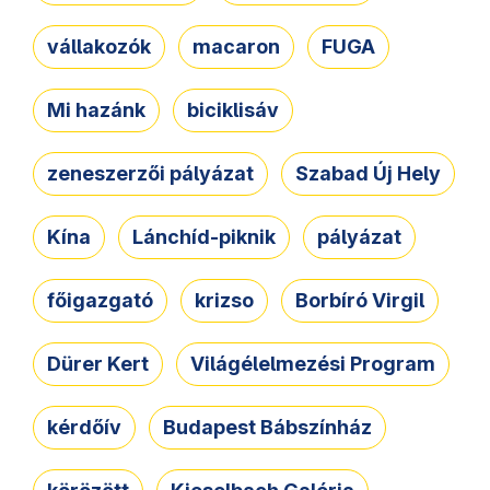
vállakozók
macaron
FUGA
Mi hazánk
biciklisáv
zeneszerzői pályázat
Szabad Új Hely
Kína
Lánchíd-piknik
pályázat
főigazgató
krizso
Borbíró Virgil
Dürer Kert
Világélelmezési Program
kérdőív
Budapest Bábszínház