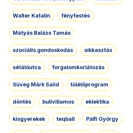
Walter Katalin
fényfestés
Mátyás Balázs Tamás
szociális gondoskodás
sikkasztás
sétálóutca
forgalomkorlátozás
Süveg Márk Saiid
túlélőprogram
döntés
bulivillamos
eklektika
kisgyerekek
teqball
Pálfi György