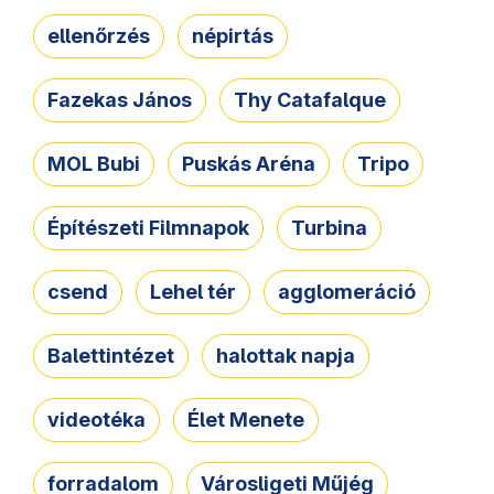
ellenőrzés
népirtás
Fazekas János
Thy Catafalque
MOL Bubi
Puskás Aréna
Tripo
Építészeti Filmnapok
Turbina
csend
Lehel tér
agglomeráció
Balettintézet
halottak napja
videotéka
Élet Menete
forradalom
Városligeti Műjég