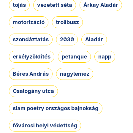
tojás
vezetett séta
Árkay Aladár
motorizáció
trolibusz
szondáztatás
2030
Aladár
erkélyzöldítés
petanque
napp
Béres András
nagylemez
Csalogány utca
slam poetry országos bajnokság
fővárosi helyi védettség