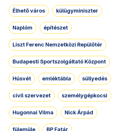
Élhető város
külügyminiszter
Naplóm
építészet
Liszt Ferenc Nemzetközi Repülőtér
Budapesti Sportszolgáltató Központ
Húsvét
emléktábla
süllyedés
civil szervezet
személygépkocsi
Hugonnai Vilma
Nick Árpád
fülemüle
BP Fatár