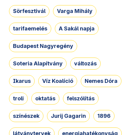
Sörfesztivál
Varga Mihály
tarifaemelés
A Sakál napja
Budapest Nagyregény
Soteria Alapítvány
változás
Ikarus
Víz Koalíció
Nemes Dóra
troli
oktatás
felszólítás
színészek
Jurij Gagarin
1896
látványtervek
energiahatékonyság