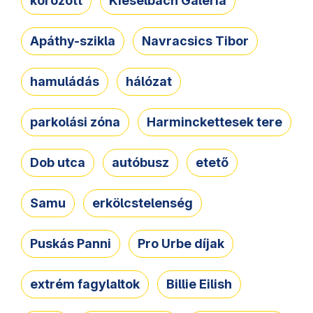
körözött
Kieselbach Galéria
Apáthy-szikla
Navracsics Tibor
hamuládás
hálózat
parkolási zóna
Harminckettesek tere
Dob utca
autóbusz
etető
Samu
erkölcstelenség
Puskás Panni
Pro Urbe díjak
extrém fagylaltok
Billie Eilish