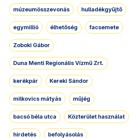
múzeumösszevonás
hulladékgyűjtő
egymillió
élhetőség
facsemete
Zoboki Gábor
Duna Menti Regionális Vízmű Zrt.
kerékpár
Kereki Sándor
milkovics mátyás
műjég
bacsó béla utca
Közterület használat
hirdetés
befolyásolás