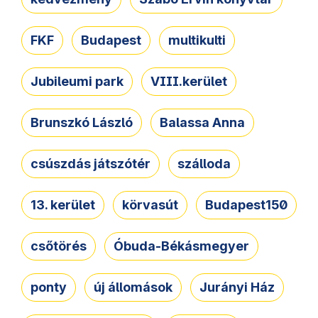
FKF
Budapest
multikulti
Jubileumi park
VIII.kerület
Brunszkó László
Balassa Anna
csúszdás játszótér
szálloda
13. kerület
körvasút
Budapest150
csőtörés
Óbuda-Békásmegyer
ponty
új állomások
Jurányi Ház