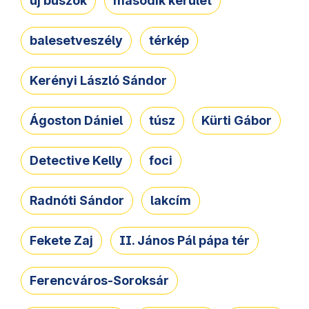
új buszok
második kerület
balesetveszély
térkép
Kerényi László Sándor
Ágoston Dániel
túsz
Kürti Gábor
Detective Kelly
foci
Radnóti Sándor
lakcím
Fekete Zaj
II. János Pál pápa tér
Ferencváros-Soroksár