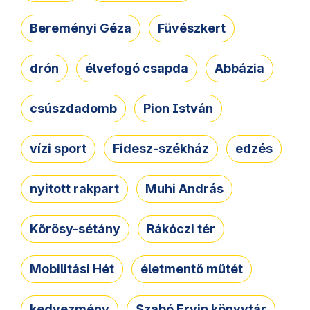
Bereményi Géza
Füvészkert
drón
élvefogó csapda
Abbázia
csúszdadomb
Pion István
vízi sport
Fidesz-székház
edzés
nyitott rakpart
Muhi András
Kőrösy-sétány
Rákóczi tér
Mobilitási Hét
életmentő műtét
kedvezmény
Szabó Ervin könyvtár