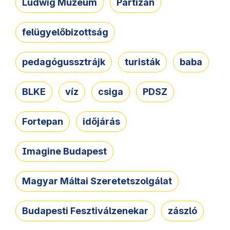
Ludwig Múzeum
Partizán
felügyelőbizottság
pedagógussztrájk
turisták
baba
BLKE
víz
csiga
PDSZ
Fortepan
időjárás
Imagine Budapest
Magyar Máltai Szeretetszolgálat
Budapesti Fesztiválzenekar
zászló