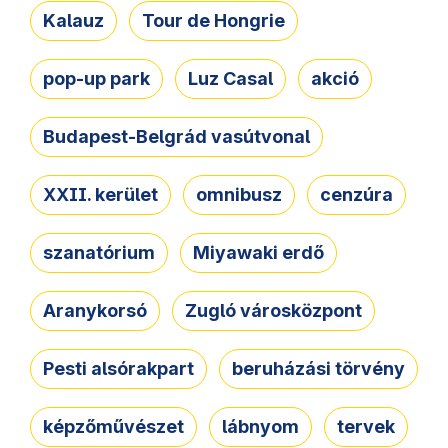
Kalauz
Tour de Hongrie
pop-up park
Luz Casal
akció
Budapest-Belgrád vasútvonal
XXII. kerület
omnibusz
cenzúra
szanatórium
Miyawaki erdő
Aranykorsó
Zugló városközpont
Pesti alsórakpart
beruházási törvény
képzőművészet
lábnyom
tervek