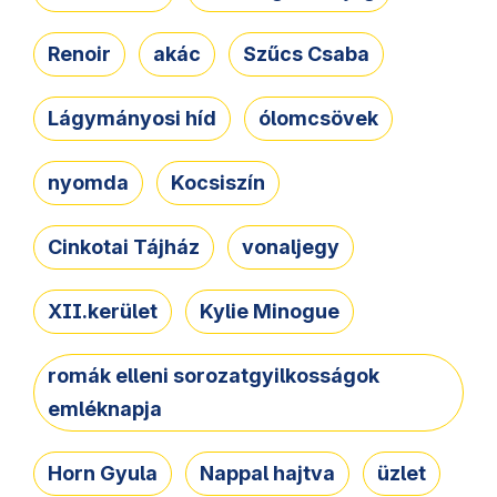
Renoir
akác
Szűcs Csaba
Lágymányosi híd
ólomcsövek
nyomda
Kocsiszín
Cinkotai Tájház
vonaljegy
XII.kerület
Kylie Minogue
romák elleni sorozatgyilkosságok
emléknapja
Horn Gyula
Nappal hajtva
üzlet