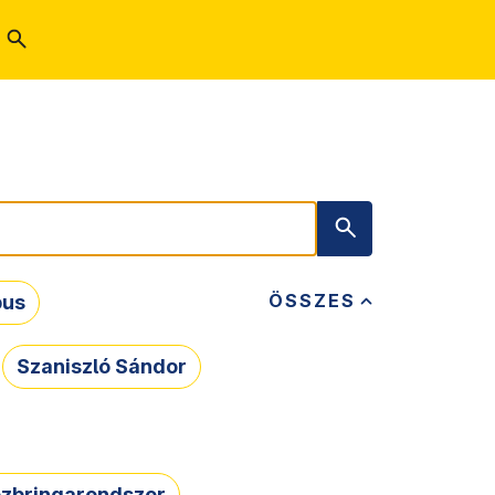
ÖSSZES
bus
Szaniszló Sándor
zbringarendszer