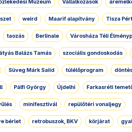
özlekedési Múzeum
Vállalkozások
áremelk
szet
weird
Maarif alapítvány
Tisza Pér
taozás
Berlinale
Városháza Téli Élmény
átyás Balázs Tamás
szociális gondoskodás
Süveg Márk Saiid
túlélőprogram
dönté
ll
Pálfi György
Újdelhi
Farkasréti temet
yűlés
minifesztivál
repülőtéri vonaljegy
e bérlet
retrobuszok, BKV
körjárat
gya