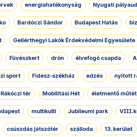
ervek
energiahatékonyság
Nyugati pályau
ko
Bardóczi Sándor
Budapest Hatás
bi
t
Gellérthegyi Lakók Érdekvédelmi Egyesülete
Füvészkert
drón
élvefogó csapda
A
ízi sport
Fidesz-székház
edzés
nyitott 
Rákóczi tér
Mobilitási Hét
életmentő műtét
udapest
multikulti
Jubileumi park
VIII.k
csúszdás játszótér
szálloda
13. kerület