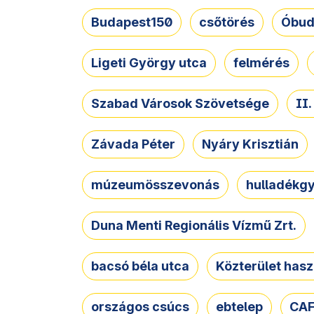
Budapest150
csőtörés
Óbud
Ligeti György utca
felmérés
Szabad Városok Szövetsége
II
Závada Péter
Nyáry Krisztián
múzeumösszevonás
hulladékgy
Duna Menti Regionális Vízmű Zrt.
bacsó béla utca
Közterület hasz
országos csúcs
ebtelep
CAF