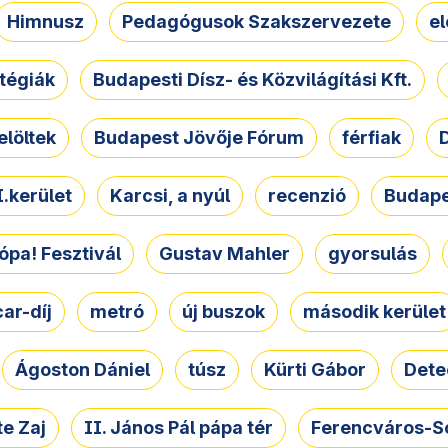
Himnusz
Pedagógusok Szakszervezete
e
atégiák
Budapesti Dísz- és Közvilágítási Kft.
elöltek
Budapest Jövője Fórum
férfiak
D
.kerület
Karcsi, a nyúl
recenzió
Budape
ópa! Fesztivál
Gustav Mahler
gyorsulás
ar-díj
metró
új buszok
második kerület
Ágoston Dániel
túsz
Kürti Gábor
Dete
e Zaj
II. János Pál pápa tér
Ferencváros-S