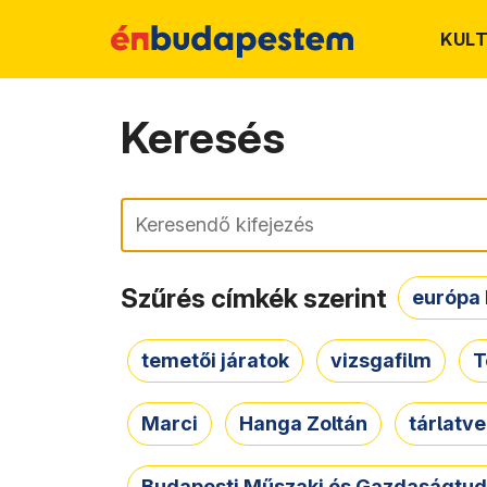
KUL
Keresés
Keresés
Szűrés címkék szerint
európa 
temetői járatok
vizsgafilm
T
Marci
Hanga Zoltán
tárlatv
Budapesti Műszaki és Gazdaságtu