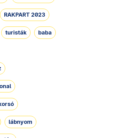
RAKPART 2023
turisták
baba
z
onal
korsó
lábnyom