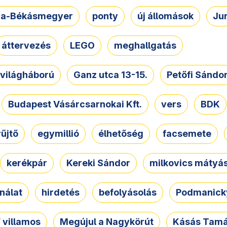
a-Békásmegyer
ponty
új állomások
Ju
áttervezés
LEGO
meghallgatás
. világháború
Ganz utca 13-15.
Petőfi Sándo
Budapest Vásárcsarnokai Kft.
vers
BDK
űjtő
egymillió
élhetőség
facsemete
kerékpár
Kereki Sándor
milkovics mátyá
nálat
hirdetés
befolyásolás
Podmanicky
 villamos
Megújul a Nagykörút
Kásás Tam