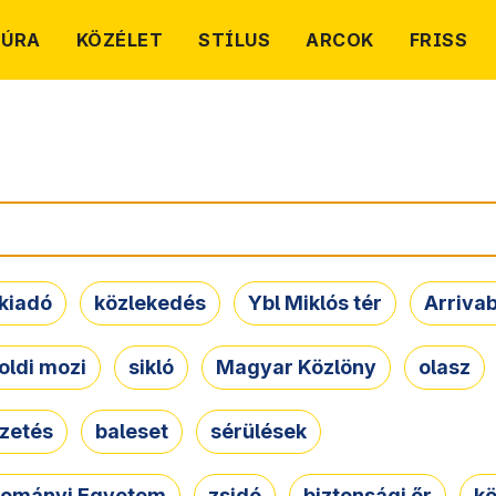
TÚRA
KÖZÉLET
STÍLUS
ARCOK
FRISS
kiadó
közlekedés
Ybl Miklós tér
Arriva
oldi mozi
sikló
Magyar Közlöny
olasz
ezetés
baleset
sérülések
dományi Egyetem
zsidó
biztonsági őr
kö