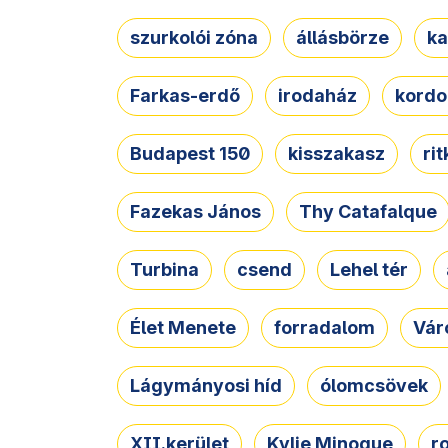
szurkolói zóna
állásbörze
ka
Farkas-erdő
irodaház
kordo
Budapest 150
kisszakasz
ri
Fazekas János
Thy Catafalque
Turbina
csend
Lehel tér
Élet Menete
forradalom
Vár
Lágymányosi híd
ólomcsövek
XII.kerület
Kylie Minogue
r