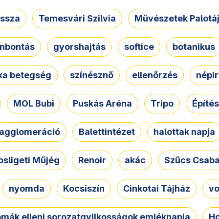
ssza
Temesvári Szilvia
Művészetek Palotá
nbontás
gyorshajtás
softice
botanikus
tka betegség
színésznő
ellenőrzés
népir
MOL Bubi
Puskás Aréna
Tripo
Építés
agglomeráció
Balettintézet
halottak napja
osligeti Műjég
Renoir
akác
Szűcs Csab
nyomda
Kocsiszín
Cinkotai Tájház
vo
omák elleni sorozatgyilkosságok emléknapja
Ho