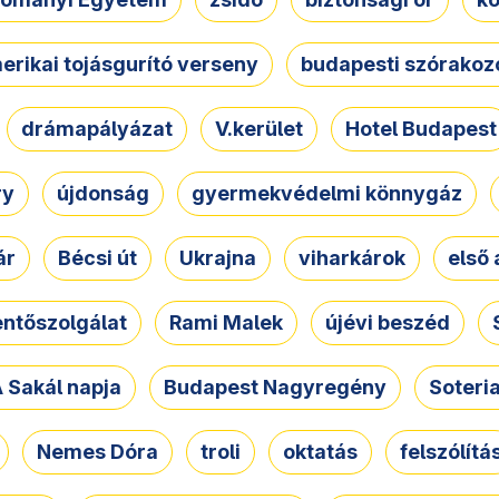
erikai tojásgurító verseny
budapesti szórakoz
drámapályázat
V.kerület
Hotel Budapest
ry
újdonság
gyermekvédelmi könnygáz
ár
Bécsi út
Ukrajna
viharkárok
első 
ntőszolgálat
Rami Malek
újévi beszéd
 Sakál napja
Budapest Nagyregény
Soteri
Nemes Dóra
troli
oktatás
felszólítá