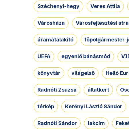
Széchenyi-hegy
Veres Attila
Városháza
Városfejlesztési str
áramátalakító
főpolgármester-j
UEFA
egyenlő bánásmód
VII
könyvtár
világelső
Helló Eur
Radnóti Zsuzsa
állatkert
Osc
térkép
Kerényi László Sándor
Radnóti Sándor
lakcím
Feket