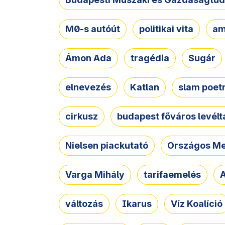
M0-s autóút
politikai vita
am
Ámon Ada
tragédia
Sugár
elnevezés
Katlan
slam poet
cirkusz
budapest főváros levélt
Nielsen piackutató
Országos Me
Varga Mihály
tarifaemelés
A
változás
Ikarus
Víz Koalíció