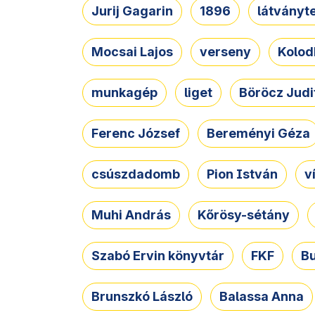
Jurij Gagarin
1896
látványt
Mocsai Lajos
verseny
Kolod
munkagép
liget
Böröcz Judi
Ferenc József
Bereményi Géza
csúszdadomb
Pion István
v
Muhi András
Kőrösy-sétány
Szabó Ervin könyvtár
FKF
B
Brunszkó László
Balassa Anna