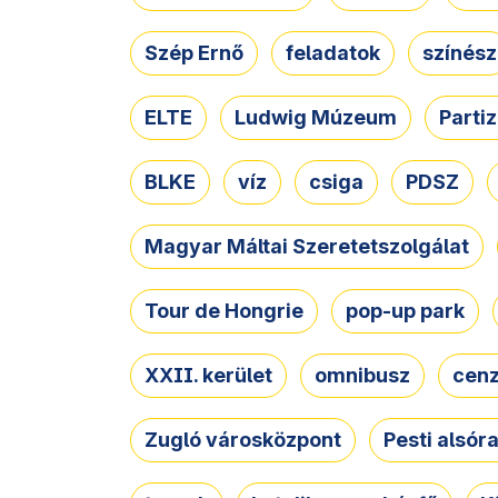
Szép Ernő
feladatok
színész
ELTE
Ludwig Múzeum
Parti
BLKE
víz
csiga
PDSZ
Magyar Máltai Szeretetszolgálat
Tour de Hongrie
pop-up park
XXII. kerület
omnibusz
cen
Zugló városközpont
Pesti alsór