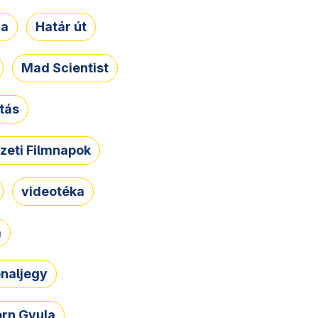
ja
Határ út
Mad Scientist
tás
zeti Filmnapok
videotéka
a
naljegy
rn Gyula