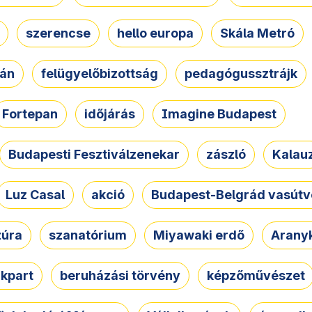
szerencse
hello europa
Skála Metró
zán
felügyelőbizottság
pedagógussztrájk
Fortepan
időjárás
Imagine Budapest
Budapesti Fesztiválzenekar
zászló
Kalau
Luz Casal
akció
Budapest-Belgrád vasútv
zúra
szanatórium
Miyawaki erdő
Arany
akpart
beruházási törvény
képzőművészet