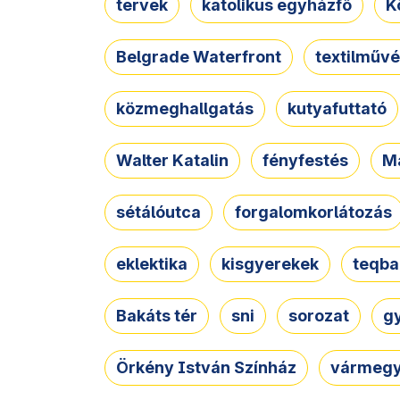
tervek
katolikus egyházfő
K
Belgrade Waterfront
textilművé
közmeghallgatás
kutyafuttató
Walter Katalin
fényfestés
M
sétálóutca
forgalomkorlátozás
eklektika
kisgyerekek
teqba
Bakáts tér
sni
sorozat
g
Örkény István Színház
vármegy