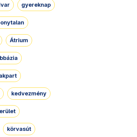
dvar
gyereknap
zonytalan
Átrium
bbázia
rakpart
kedvezmény
erület
körvasút