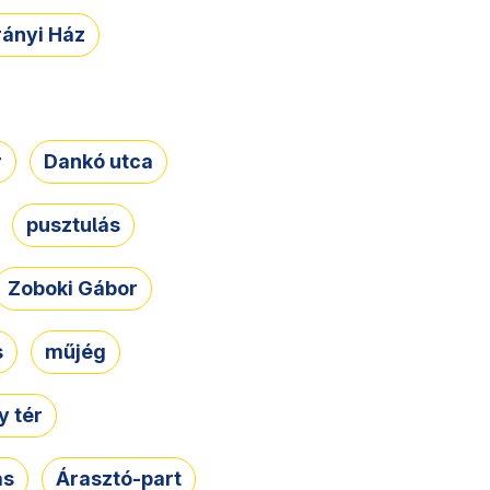
rányi Ház
r
Dankó utca
pusztulás
Zoboki Gábor
s
műjég
 tér
ás
Árasztó-part