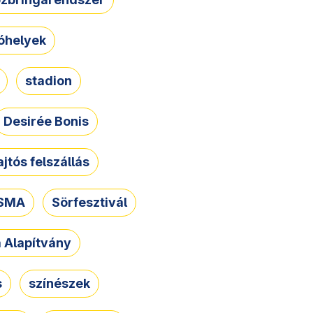
óhelyek
stadion
Desirée Bonis
ajtós felszállás
SMA
Sörfesztivál
a Alapítvány
s
színészek