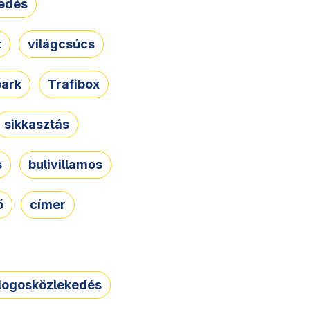
edés
t
világcsúcs
park
Trafibox
sikkasztás
s
bulivillamos
ő
címer
logosközlekedés