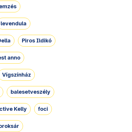
lemzés
levendula
ella
Piros Ildikó
st anno
Vígszínház
balesetveszély
ctive Kelly
foci
oroksár