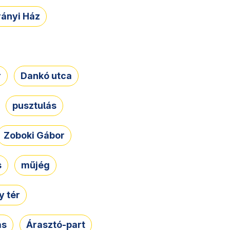
rányi Ház
r
Dankó utca
pusztulás
Zoboki Gábor
s
műjég
 tér
ás
Árasztó-part