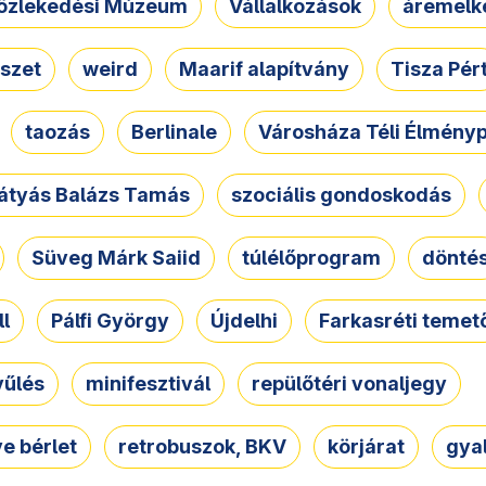
özlekedési Múzeum
Vállalkozások
áremelk
szet
weird
Maarif alapítvány
Tisza Pér
taozás
Berlinale
Városháza Téli Élmény
átyás Balázs Tamás
szociális gondoskodás
Süveg Márk Saiid
túlélőprogram
dönté
ll
Pálfi György
Újdelhi
Farkasréti temet
yűlés
minifesztivál
repülőtéri vonaljegy
e bérlet
retrobuszok, BKV
körjárat
gya