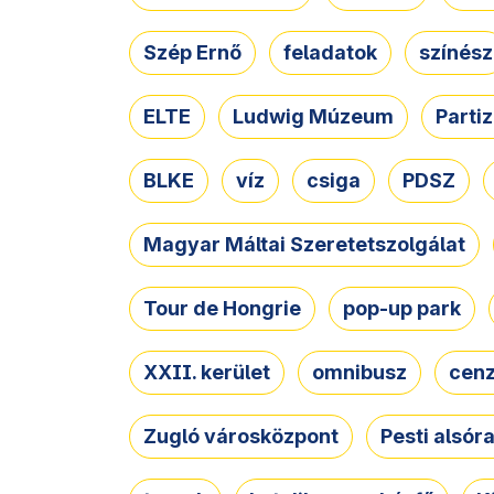
Szép Ernő
feladatok
színész
ELTE
Ludwig Múzeum
Parti
BLKE
víz
csiga
PDSZ
Magyar Máltai Szeretetszolgálat
Tour de Hongrie
pop-up park
XXII. kerület
omnibusz
cen
Zugló városközpont
Pesti alsór