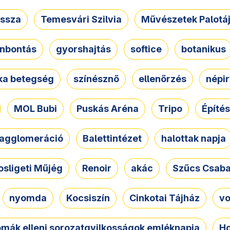
ssza
Temesvári Szilvia
Művészetek Palotá
nbontás
gyorshajtás
softice
botanikus
tka betegség
színésznő
ellenőrzés
népir
MOL Bubi
Puskás Aréna
Tripo
Építés
agglomeráció
Balettintézet
halottak napja
osligeti Műjég
Renoir
akác
Szűcs Csab
nyomda
Kocsiszín
Cinkotai Tájház
vo
omák elleni sorozatgyilkosságok emléknapja
Ho