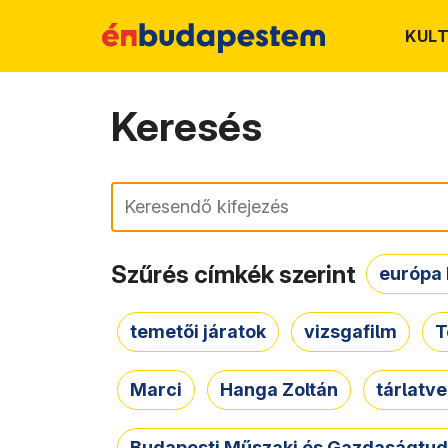
KUL
Keresés
Keresés
Szűrés címkék szerint
európa 
temetői járatok
vizsgafilm
T
Marci
Hanga Zoltán
tárlatv
Budapesti Műszaki és Gazdaságtu