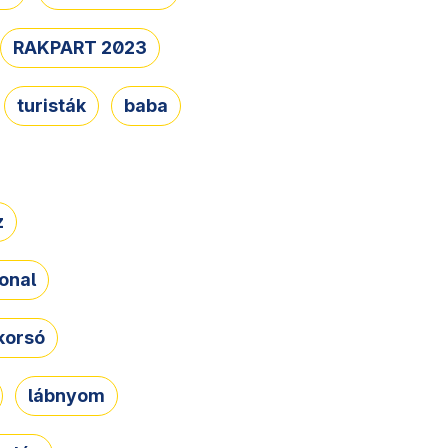
RAKPART 2023
turisták
baba
z
onal
korsó
lábnyom