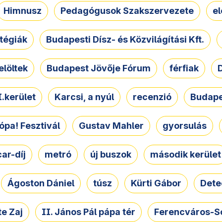
Himnusz
Pedagógusok Szakszervezete
e
atégiák
Budapesti Dísz- és Közvilágítási Kft.
elöltek
Budapest Jövője Fórum
férfiak
D
.kerület
Karcsi, a nyúl
recenzió
Budape
ópa! Fesztivál
Gustav Mahler
gyorsulás
ar-díj
metró
új buszok
második kerület
Ágoston Dániel
túsz
Kürti Gábor
Dete
e Zaj
II. János Pál pápa tér
Ferencváros-S