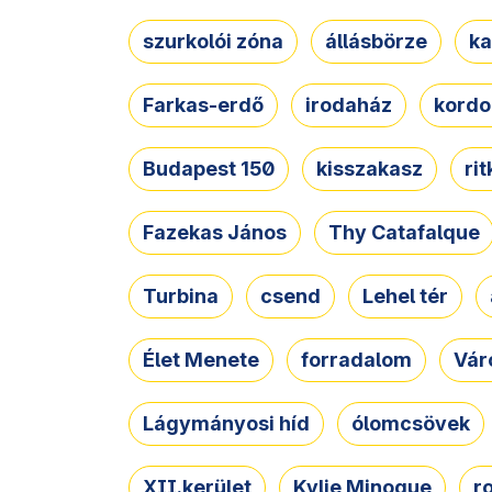
szurkolói zóna
állásbörze
ka
Farkas-erdő
irodaház
kordo
Budapest 150
kisszakasz
ri
Fazekas János
Thy Catafalque
Turbina
csend
Lehel tér
Élet Menete
forradalom
Vár
Lágymányosi híd
ólomcsövek
XII.kerület
Kylie Minogue
r