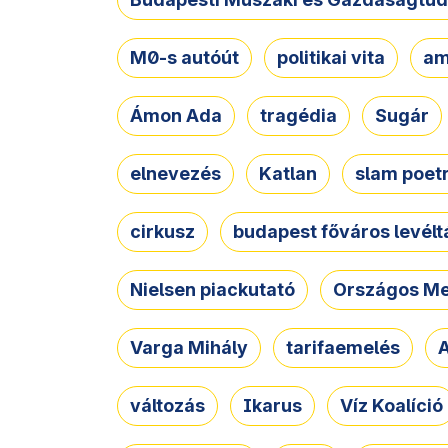
M0-s autóút
politikai vita
am
Ámon Ada
tragédia
Sugár
elnevezés
Katlan
slam poet
cirkusz
budapest főváros levélt
Nielsen piackutató
Országos Me
Varga Mihály
tarifaemelés
A
változás
Ikarus
Víz Koalíció