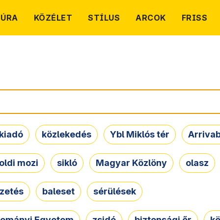
TÚRA
KÖZÉLET
STÍLUS
ARCOK
FRISS
kiadó
közlekedés
Ybl Miklós tér
Arriva
oldi mozi
sikló
Magyar Közlöny
olasz
ezetés
baleset
sérülések
dományi Egyetem
zsidó
biztonsági őr
kö