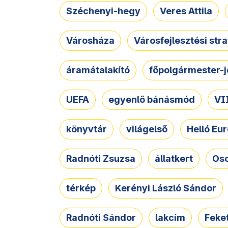
Széchenyi-hegy
Veres Attila
Városháza
Városfejlesztési str
áramátalakító
főpolgármester-j
UEFA
egyenlő bánásmód
VII
könyvtár
világelső
Helló Eur
Radnóti Zsuzsa
állatkert
Osc
térkép
Kerényi László Sándor
Radnóti Sándor
lakcím
Feket