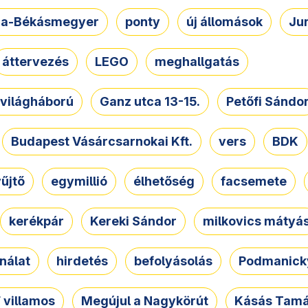
a-Békásmegyer
ponty
új állomások
Ju
áttervezés
LEGO
meghallgatás
. világháború
Ganz utca 13-15.
Petőfi Sándo
Budapest Vásárcsarnokai Kft.
vers
BDK
űjtő
egymillió
élhetőség
facsemete
kerékpár
Kereki Sándor
milkovics mátyá
nálat
hirdetés
befolyásolás
Podmanicky
 villamos
Megújul a Nagykörút
Kásás Tam