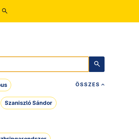
ÖSSZES
bus
Szaniszló Sándor
zbringarendszer