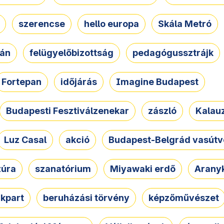
szerencse
hello europa
Skála Metró
zán
felügyelőbizottság
pedagógussztrájk
Fortepan
időjárás
Imagine Budapest
Budapesti Fesztiválzenekar
zászló
Kalau
Luz Casal
akció
Budapest-Belgrád vasútv
zúra
szanatórium
Miyawaki erdő
Arany
akpart
beruházási törvény
képzőművészet