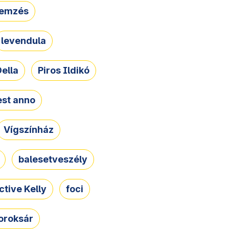
lemzés
levendula
ella
Piros Ildikó
st anno
Vígszínház
balesetveszély
ctive Kelly
foci
oroksár