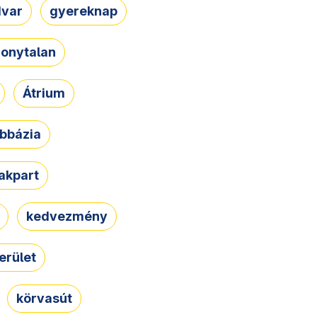
dvar
gyereknap
zonytalan
Átrium
bbázia
rakpart
kedvezmény
erület
körvasút