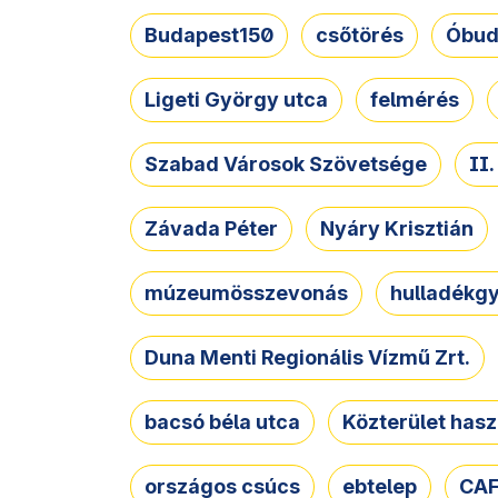
Budapest150
csőtörés
Óbud
Ligeti György utca
felmérés
Szabad Városok Szövetsége
II
Závada Péter
Nyáry Krisztián
múzeumösszevonás
hulladékgy
Duna Menti Regionális Vízmű Zrt.
bacsó béla utca
Közterület hasz
országos csúcs
ebtelep
CAF