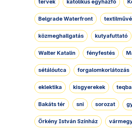
tervek
katolikus egyházfő
K
Belgrade Waterfront
textilművé
közmeghallgatás
kutyafuttató
Walter Katalin
fényfestés
M
sétálóutca
forgalomkorlátozás
eklektika
kisgyerekek
teqba
Bakáts tér
sni
sorozat
g
Örkény István Színház
vármegy