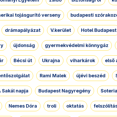
erikai tojásgurító verseny
budapesti szórakoz
drámapályázat
V.kerület
Hotel Budapest
ry
újdonság
gyermekvédelmi könnygáz
ár
Bécsi út
Ukrajna
viharkárok
első 
ntőszolgálat
Rami Malek
újévi beszéd
 Sakál napja
Budapest Nagyregény
Soteri
Nemes Dóra
troli
oktatás
felszólítá