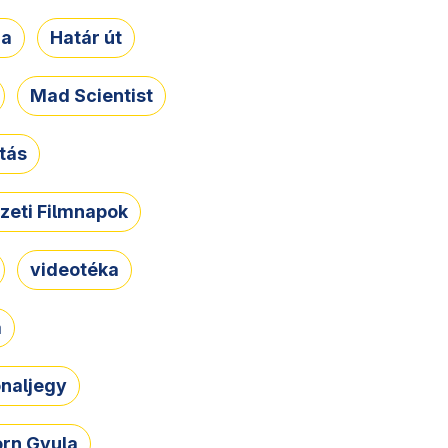
ja
Határ út
Mad Scientist
tás
zeti Filmnapok
videotéka
a
naljegy
rn Gyula