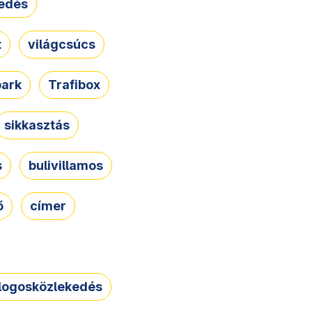
edés
t
világcsúcs
park
Trafibox
sikkasztás
s
bulivillamos
ő
címer
logosközlekedés