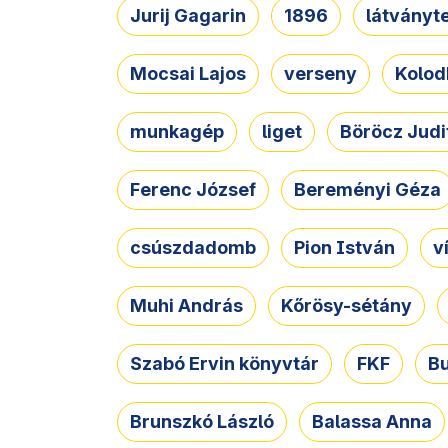
Jurij Gagarin
1896
látványt
Mocsai Lajos
verseny
Kolod
munkagép
liget
Böröcz Judi
Ferenc József
Bereményi Géza
csúszdadomb
Pion István
v
Muhi András
Kőrösy-sétány
Szabó Ervin könyvtár
FKF
B
Brunszkó László
Balassa Anna