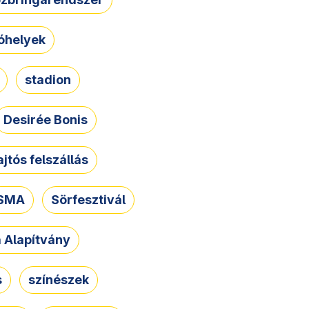
óhelyek
stadion
Desirée Bonis
ajtós felszállás
SMA
Sörfesztivál
a Alapítvány
s
színészek