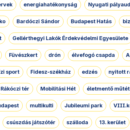
ervek
energiahatékonyság
Nyugati pályau
ko
Bardóczi Sándor
Budapest Hatás
bi
t
Gellérthegyi Lakók Érdekvédelmi Egyesülete
Füvészkert
drón
élvefogó csapda
A
ízi sport
Fidesz-székház
edzés
nyitott 
Rákóczi tér
Mobilitási Hét
életmentő műtét
udapest
multikulti
Jubileumi park
VIII.k
csúszdás játszótér
szálloda
13. kerület