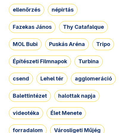
ellenőrzés
népirtás
Fazekas János
Thy Catafalque
MOL Bubi
Puskás Aréna
Tripo
Építészeti Filmnapok
Turbina
csend
Lehel tér
agglomeráció
Balettintézet
halottak napja
videotéka
Élet Menete
forradalom
Városligeti Műjég