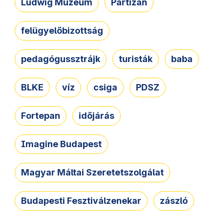
Ludwig Múzeum
Partizán
felügyelőbizottság
pedagógussztrájk
turisták
baba
BLKE
víz
csiga
PDSZ
Fortepan
időjárás
Imagine Budapest
Magyar Máltai Szeretetszolgálat
Budapesti Fesztiválzenekar
zászló