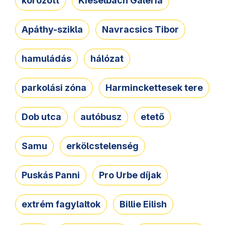
körözött
Kieselbach Galéria
Apáthy-szikla
Navracsics Tibor
hamuládás
hálózat
parkolási zóna
Harminckettesek tere
Dob utca
autóbusz
etető
Samu
erkölcstelenség
Puskás Panni
Pro Urbe díjak
extrém fagylaltok
Billie Eilish