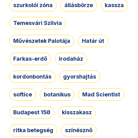
szurkolói zóna
állásbörze
kassza
Temesvári Szilvia
Művészetek Palotája
Határ út
Farkas-erdő
irodaház
kordonbontás
gyorshajtás
softice
botanikus
Mad Scientist
Budapest 150
kisszakasz
ritka betegség
színésznő