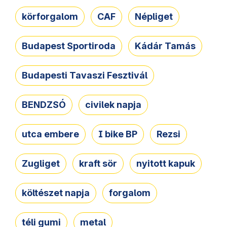
körforgalom
CAF
Népliget
Budapest Sportiroda
Kádár Tamás
Budapesti Tavaszi Fesztivál
BENDZSÓ
civilek napja
utca embere
I bike BP
Rezsi
Zugliget
kraft sör
nyitott kapuk
költészet napja
forgalom
téli gumi
metal