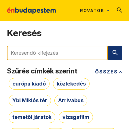
ROVATOK
Keresés
Keresés
Szűrés címkék szerint
ÖSSZES
európa kiadó
közlekedés
Ybl Miklós tér
Arrivabus
temetői járatok
vizsgafilm