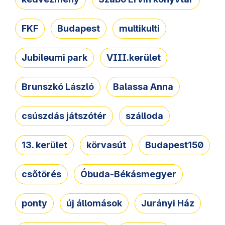
FKF
Budapest
multikulti
Jubileumi park
VIII.kerület
Brunszkó László
Balassa Anna
csúszdás játszótér
szálloda
13. kerület
körvasút
Budapest150
csőtörés
Óbuda-Békásmegyer
ponty
új állomások
Jurányi Ház