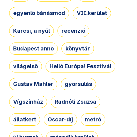
egyenlő bánásmód
VII.kerület
Karcsi, a nyúl
recenzió
Budapest anno
könyvtár
világelső
Helló Európa! Fesztivál
Gustav Mahler
gyorsulás
Vígszínház
Radnóti Zsuzsa
állatkert
Oscar-díj
metró