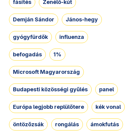
fásítés
Zenélő-kút
Demján Sándor
János-hegy
gyógyfürdők
influenza
befogadás
1%
Microsoft Magyarország
Budapesti közösségi gyűlés
panel
Európa legjobb replülőtere
kék vonal
öntözőzsák
rongálás
ámokfutás