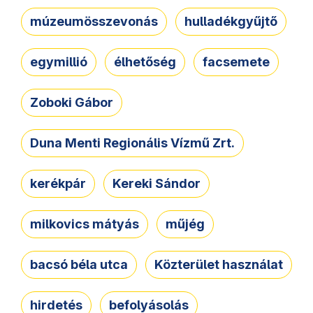
múzeumösszevonás
hulladékgyűjtő
egymillió
élhetőség
facsemete
Zoboki Gábor
Duna Menti Regionális Vízmű Zrt.
kerékpár
Kereki Sándor
milkovics mátyás
műjég
bacsó béla utca
Közterület használat
hirdetés
befolyásolás