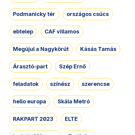
Podmanicky tér
országos csúcs
ebtelep
CAF villamos
Megújul a Nagykörút
Kásás Tamás
Árasztó-part
Szép Ernő
feladatok
színész
szerencse
hello europa
Skála Metró
RAKPART 2023
ELTE