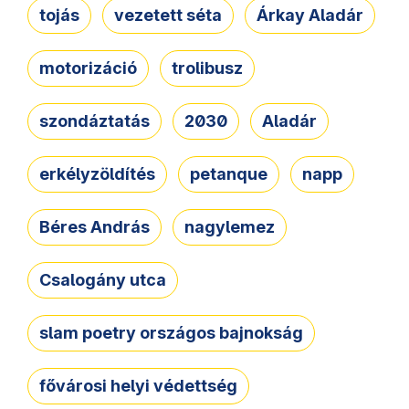
tojás
vezetett séta
Árkay Aladár
motorizáció
trolibusz
szondáztatás
2030
Aladár
erkélyzöldítés
petanque
napp
Béres András
nagylemez
Csalogány utca
slam poetry országos bajnokság
fővárosi helyi védettség