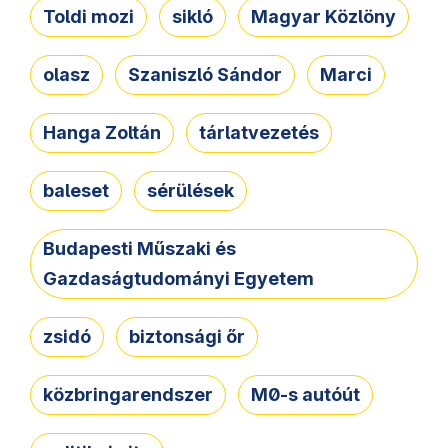
Toldi mozi
sikló
Magyar Közlöny
olasz
Szaniszló Sándor
Marci
Hanga Zoltán
tárlatvezetés
baleset
sérülések
Budapesti Műszaki és
Gazdaságtudományi Egyetem
zsidó
biztonsági őr
közbringarendszer
M0-s autóút