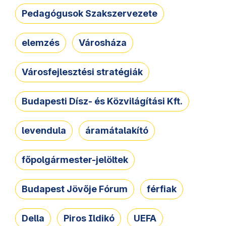
Pedagógusok Szakszervezete
elemzés
Városháza
Városfejlesztési stratégiák
Budapesti Dísz- és Közvilágítási Kft.
levendula
áramátalakító
főpolgármester-jelöltek
Budapest Jövője Fórum
férfiak
Della
Piros Ildikó
UEFA