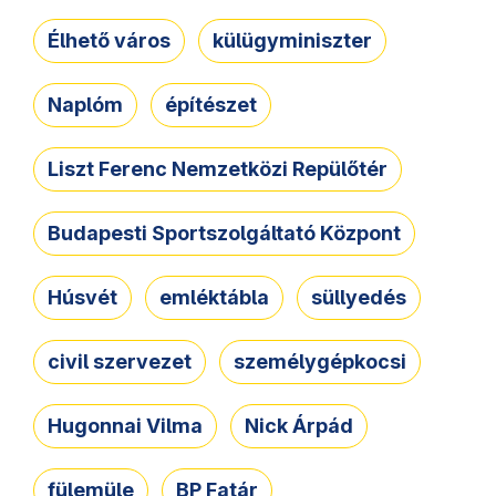
Élhető város
külügyminiszter
Naplóm
építészet
Liszt Ferenc Nemzetközi Repülőtér
Budapesti Sportszolgáltató Központ
Húsvét
emléktábla
süllyedés
civil szervezet
személygépkocsi
Hugonnai Vilma
Nick Árpád
fülemüle
BP Fatár