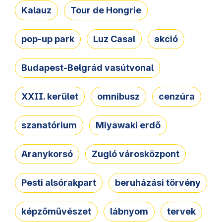
Kalauz
Tour de Hongrie
pop-up park
Luz Casal
akció
Budapest-Belgrád vasútvonal
XXII. kerület
omnibusz
cenzúra
szanatórium
Miyawaki erdő
Aranykorsó
Zugló városközpont
Pesti alsórakpart
beruházási törvény
képzőművészet
lábnyom
tervek