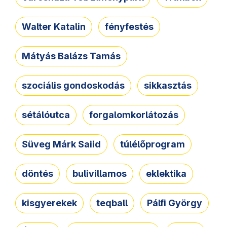
Walter Katalin
fényfestés
Mátyás Balázs Tamás
szociális gondoskodás
sikkasztás
sétálóutca
forgalomkorlátozás
Süveg Márk Saiid
túlélőprogram
döntés
bulivillamos
eklektika
kisgyerekek
teqball
Pálfi György