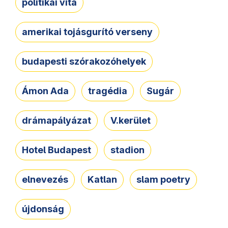
politikai vita
amerikai tojásgurító verseny
budapesti szórakozóhelyek
Ámon Ada
tragédia
Sugár
drámapályázat
V.kerület
Hotel Budapest
stadion
elnevezés
Katlan
slam poetry
újdonság