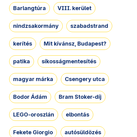
Barlangtúra
VIII. kerület
nindzsakormány
szabadstrand
kerítés
Mit kívánsz, Budapest?
patika
síkosságmentesítés
magyar márka
Csengery utca
Bodor Ádám
Bram Stoker-díj
LEGO-oroszlán
elbontás
Fekete Giorgio
autósüldözés