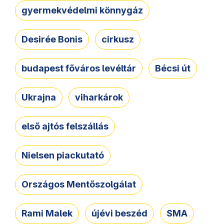
gyermekvédelmi könnygáz
Desirée Bonis
cirkusz
budapest főváros levéltár
Bécsi út
Ukrajna
viharkárok
első ajtós felszállás
Nielsen piackutató
Országos Mentőszolgálat
Rami Malek
újévi beszéd
SMA