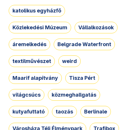
katolikus egyházfő
Közlekedési Múzeum
Vállalkozások
áremelkedés
Belgrade Waterfront
textilművészet
weird
Maarif alapítvány
Tisza Pért
világcsúcs
közmeghallgatás
kutyafuttató
taozás
Berlinale
Városháza Téli Élménypark
Trafibox