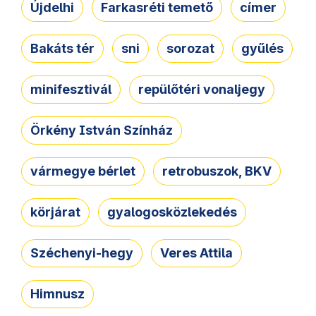
Újdelhi
Farkasréti temető
címer
Bakáts tér
sni
sorozat
gyűlés
minifesztivál
repülőtéri vonaljegy
Örkény István Színház
vármegye bérlet
retrobuszok, BKV
körjárat
gyalogosközlekedés
Széchenyi-hegy
Veres Attila
Himnusz