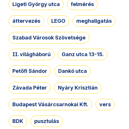
Ligeti György utca
felmérés
áttervezés
LEGO
meghallgatás
Szabad Városok Szövetsége
II. világháború
Ganz utca 13-15.
Petőfi Sándor
Dankó utca
Závada Péter
Nyáry Krisztián
Budapest Vásárcsarnokai Kft.
vers
BDK
pusztulás