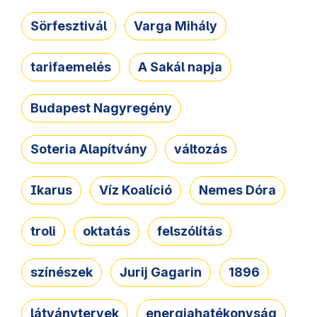
Sörfesztivál
Varga Mihály
tarifaemelés
A Sakál napja
Budapest Nagyregény
Soteria Alapítvány
változás
Ikarus
Víz Koalíció
Nemes Dóra
troli
oktatás
felszólítás
színészek
Jurij Gagarin
1896
látványtervek
energiahatékonyság