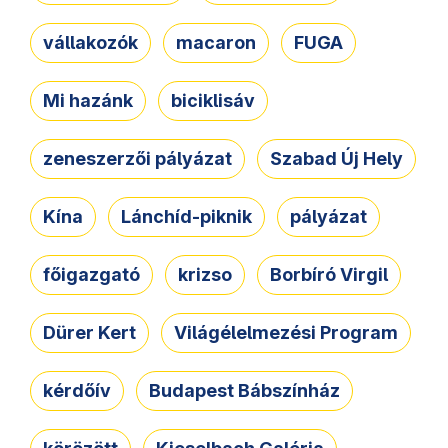
vállakozók
macaron
FUGA
Mi hazánk
biciklisáv
zeneszerzői pályázat
Szabad Új Hely
Kína
Lánchíd-piknik
pályázat
főigazgató
krizso
Borbíró Virgil
Dürer Kert
Világélelmezési Program
kérdőív
Budapest Bábszínház