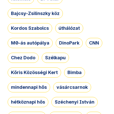
Bajcsy-Zsilinszky köz
Kordos Szabolcs
úthálózat
M0-ás autópálya
DinoPark
CNN
Chez Dodo
Szélkapu
Kőris Közösségi Kert
Bimba
mindennapi hős
vásárcsarnok
hétköznapi hős
Széchenyi István