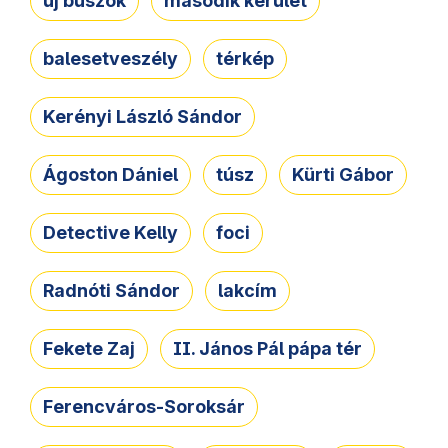
új buszok
második kerület
balesetveszély
térkép
Kerényi László Sándor
Ágoston Dániel
túsz
Kürti Gábor
Detective Kelly
foci
Radnóti Sándor
lakcím
Fekete Zaj
II. János Pál pápa tér
Ferencváros-Soroksár