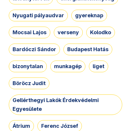
Nyugati pályaudvar
gyereknap
Mocsai Lajos
verseny
Kolodko
Bardóczi Sándor
Budapest Hatás
bizonytalan
munkagép
liget
Böröcz Judit
Gellérthegyi Lakók Érdekvédelmi
Egyesülete
Átrium
Ferenc József