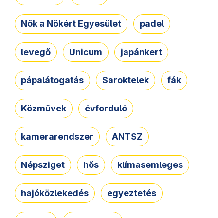
Nők a Nőkért Egyesület
padel
levegő
Unicum
japánkert
pápalátogatás
Saroktelek
fák
Közművek
évforduló
kamerarendszer
ANTSZ
Népsziget
hős
klímasemleges
hajóközlekedés
egyeztetés