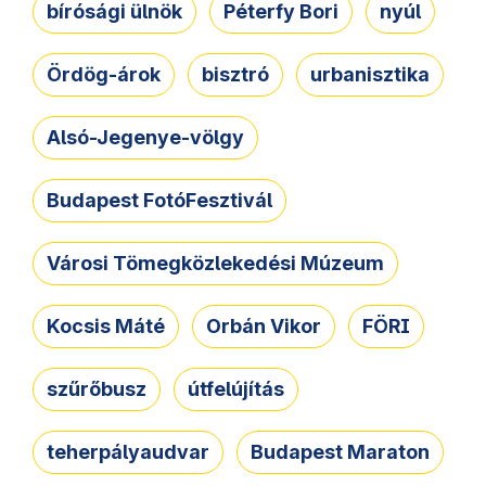
bírósági ülnök
Péterfy Bori
nyúl
Ördög-árok
bisztró
urbanisztika
Alsó-Jegenye-völgy
Budapest FotóFesztivál
Városi Tömegközlekedési Múzeum
Kocsis Máté
Orbán Vikor
FÖRI
szűrőbusz
útfelújítás
teherpályaudvar
Budapest Maraton