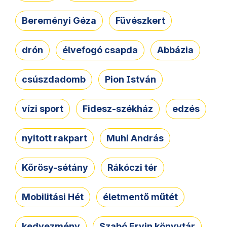
Bereményi Géza
Füvészkert
drón
élvefogó csapda
Abbázia
csúszdadomb
Pion István
vízi sport
Fidesz-székház
edzés
nyitott rakpart
Muhi András
Kőrösy-sétány
Rákóczi tér
Mobilitási Hét
életmentő műtét
kedvezmény
Szabó Ervin könyvtár