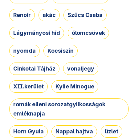
Renoir
akác
Szűcs Csaba
Lágymányosi híd
ólomcsövek
nyomda
Kocsiszín
Cinkotai Tájház
vonaljegy
XII.kerület
Kylie Minogue
romák elleni sorozatgyilkosságok
emléknapja
Horn Gyula
Nappal hajtva
üzlet