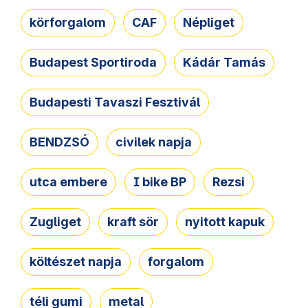
körforgalom
CAF
Népliget
Budapest Sportiroda
Kádár Tamás
Budapesti Tavaszi Fesztivál
BENDZSÓ
civilek napja
utca embere
I bike BP
Rezsi
Zugliget
kraft sör
nyitott kapuk
költészet napja
forgalom
téli gumi
metal