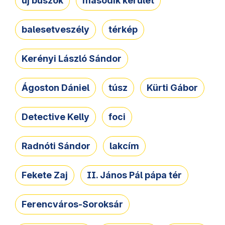
új buszok
második kerület
balesetveszély
térkép
Kerényi László Sándor
Ágoston Dániel
túsz
Kürti Gábor
Detective Kelly
foci
Radnóti Sándor
lakcím
Fekete Zaj
II. János Pál pápa tér
Ferencváros-Soroksár