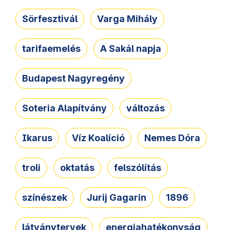
Sörfesztivál
Varga Mihály
tarifaemelés
A Sakál napja
Budapest Nagyregény
Soteria Alapítvány
változás
Ikarus
Víz Koalíció
Nemes Dóra
troli
oktatás
felszólítás
színészek
Jurij Gagarin
1896
látványtervek
energiahatékonyság