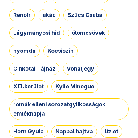
Renoir
akác
Szűcs Csaba
Lágymányosi híd
ólomcsövek
nyomda
Kocsiszín
Cinkotai Tájház
vonaljegy
XII.kerület
Kylie Minogue
romák elleni sorozatgyilkosságok
emléknapja
Horn Gyula
Nappal hajtva
üzlet