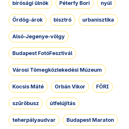
bírósági ülnök
Péterfy Bori
nyúl
Ördög-árok
bisztró
urbanisztika
Alsó-Jegenye-völgy
Budapest FotóFesztivál
Városi Tömegközlekedési Múzeum
Kocsis Máté
Orbán Vikor
FÖRI
szűrőbusz
útfelújítás
teherpályaudvar
Budapest Maraton