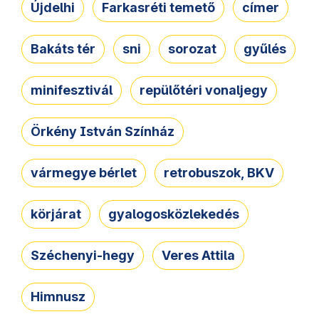
Újdelhi
Farkasréti temető
címer
Bakáts tér
sni
sorozat
gyűlés
minifesztivál
repülőtéri vonaljegy
Örkény István Színház
vármegye bérlet
retrobuszok, BKV
körjárat
gyalogosközlekedés
Széchenyi-hegy
Veres Attila
Himnusz