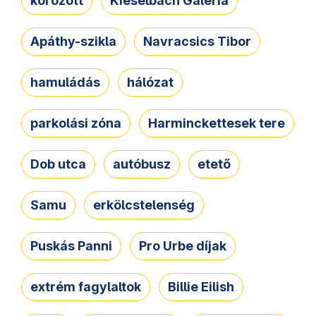
körözött
Kieselbach Galéria
Apáthy-szikla
Navracsics Tibor
hamuládás
hálózat
parkolási zóna
Harminckettesek tere
Dob utca
autóbusz
etető
Samu
erkölcstelenség
Puskás Panni
Pro Urbe díjak
extrém fagylaltok
Billie Eilish