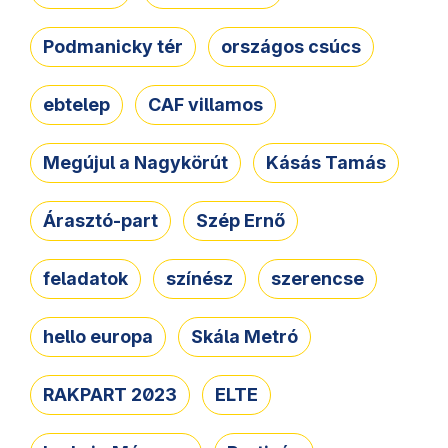
Podmanicky tér
országos csúcs
ebtelep
CAF villamos
Megújul a Nagykörút
Kásás Tamás
Árasztó-part
Szép Ernő
feladatok
színész
szerencse
hello europa
Skála Metró
RAKPART 2023
ELTE