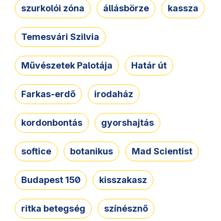
szurkolói zóna
állásbörze
kassza
Temesvári Szilvia
Művészetek Palotája
Határ út
Farkas-erdő
irodaház
kordonbontás
gyorshajtás
softice
botanikus
Mad Scientist
Budapest 150
kisszakasz
ritka betegség
színésznő