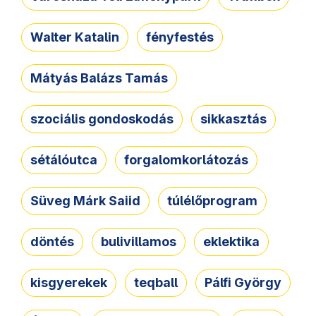
Walter Katalin
fényfestés
Mátyás Balázs Tamás
szociális gondoskodás
sikkasztás
sétálóutca
forgalomkorlátozás
Süveg Márk Saiid
túlélőprogram
döntés
bulivillamos
eklektika
kisgyerekek
teqball
Pálfi György