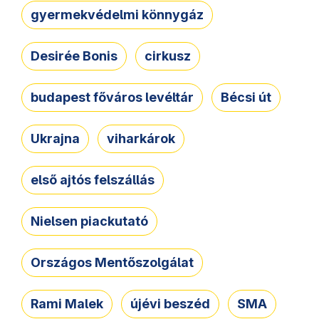
gyermekvédelmi könnygáz
Desirée Bonis
cirkusz
budapest főváros levéltár
Bécsi út
Ukrajna
viharkárok
első ajtós felszállás
Nielsen piackutató
Országos Mentőszolgálat
Rami Malek
újévi beszéd
SMA