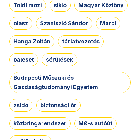
Toldi mozi
sikló
Magyar Közlöny
olasz
Szaniszló Sándor
Marci
Hanga Zoltán
tárlatvezetés
baleset
sérülések
Budapesti Műszaki és
Gazdaságtudományi Egyetem
zsidó
biztonsági őr
közbringarendszer
M0-s autóút