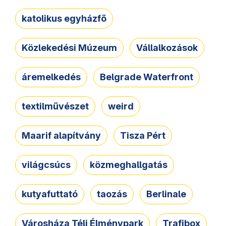
katolikus egyházfő
Közlekedési Múzeum
Vállalkozások
áremelkedés
Belgrade Waterfront
textilművészet
weird
Maarif alapítvány
Tisza Pért
világcsúcs
közmeghallgatás
kutyafuttató
taozás
Berlinale
Városháza Téli Élménypark
Trafibox