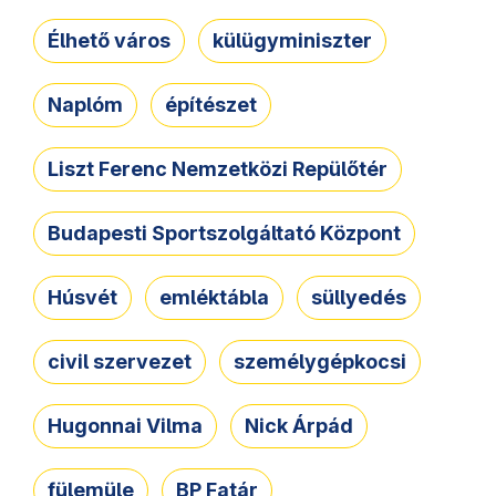
Élhető város
külügyminiszter
Naplóm
építészet
Liszt Ferenc Nemzetközi Repülőtér
Budapesti Sportszolgáltató Központ
Húsvét
emléktábla
süllyedés
civil szervezet
személygépkocsi
Hugonnai Vilma
Nick Árpád
fülemüle
BP Fatár