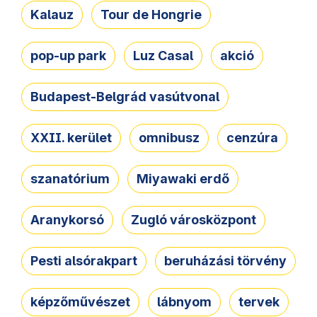
Kalauz
Tour de Hongrie
pop-up park
Luz Casal
akció
Budapest-Belgrád vasútvonal
XXII. kerület
omnibusz
cenzúra
szanatórium
Miyawaki erdő
Aranykorsó
Zugló városközpont
Pesti alsórakpart
beruházási törvény
képzőművészet
lábnyom
tervek