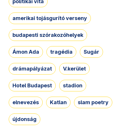
politikai vita
amerikai tojásgurító verseny
budapesti szórakozóhelyek
Ámon Ada
tragédia
Sugár
drámapályázat
V.kerület
Hotel Budapest
stadion
elnevezés
Katlan
slam poetry
újdonság