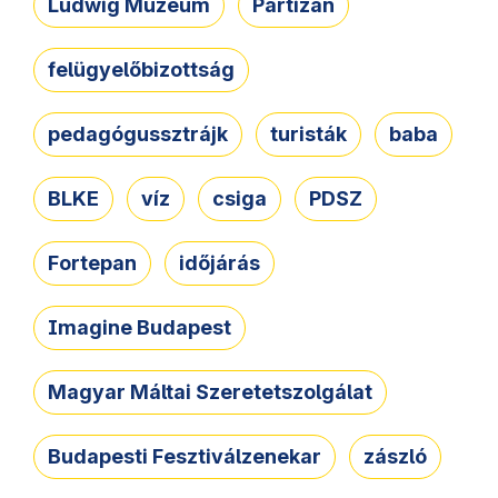
Ludwig Múzeum
Partizán
felügyelőbizottság
pedagógussztrájk
turisták
baba
BLKE
víz
csiga
PDSZ
Fortepan
időjárás
Imagine Budapest
Magyar Máltai Szeretetszolgálat
Budapesti Fesztiválzenekar
zászló