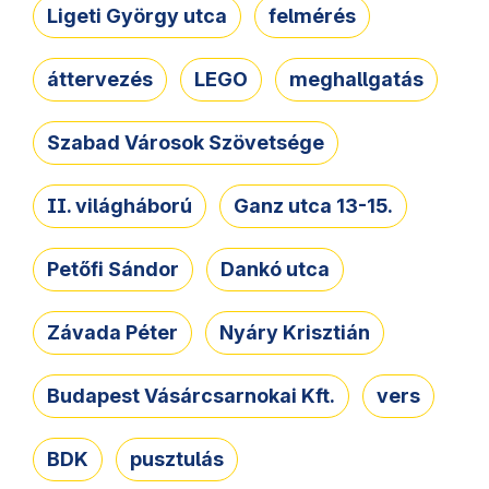
Ligeti György utca
felmérés
áttervezés
LEGO
meghallgatás
Szabad Városok Szövetsége
II. világháború
Ganz utca 13-15.
Petőfi Sándor
Dankó utca
Závada Péter
Nyáry Krisztián
Budapest Vásárcsarnokai Kft.
vers
BDK
pusztulás