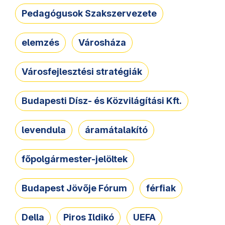
Pedagógusok Szakszervezete
elemzés
Városháza
Városfejlesztési stratégiák
Budapesti Dísz- és Közvilágítási Kft.
levendula
áramátalakító
főpolgármester-jelöltek
Budapest Jövője Fórum
férfiak
Della
Piros Ildikó
UEFA