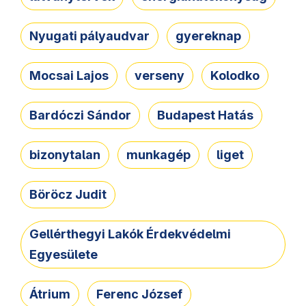
Nyugati pályaudvar
gyereknap
Mocsai Lajos
verseny
Kolodko
Bardóczi Sándor
Budapest Hatás
bizonytalan
munkagép
liget
Böröcz Judit
Gellérthegyi Lakók Érdekvédelmi
Egyesülete
Átrium
Ferenc József