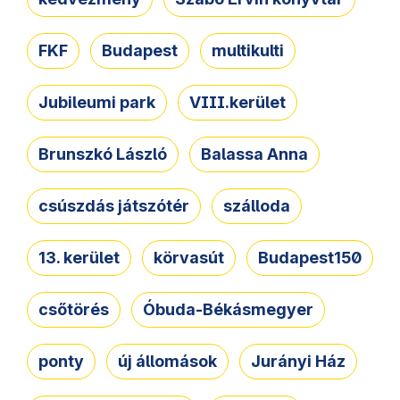
FKF
Budapest
multikulti
Jubileumi park
VIII.kerület
Brunszkó László
Balassa Anna
csúszdás játszótér
szálloda
13. kerület
körvasút
Budapest150
csőtörés
Óbuda-Békásmegyer
ponty
új állomások
Jurányi Ház