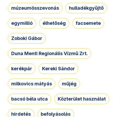
múzeumösszevonás
hulladékgyűjtő
egymillió
élhetőség
facsemete
Zoboki Gábor
Duna Menti Regionális Vízmű Zrt.
kerékpár
Kereki Sándor
milkovics mátyás
műjég
bacsó béla utca
Közterület használat
hirdetés
befolyásolás