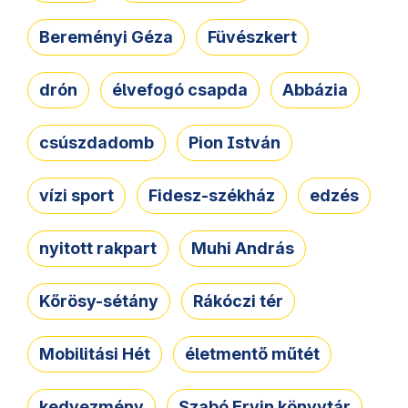
Bereményi Géza
Füvészkert
drón
élvefogó csapda
Abbázia
csúszdadomb
Pion István
vízi sport
Fidesz-székház
edzés
nyitott rakpart
Muhi András
Kőrösy-sétány
Rákóczi tér
Mobilitási Hét
életmentő műtét
kedvezmény
Szabó Ervin könyvtár