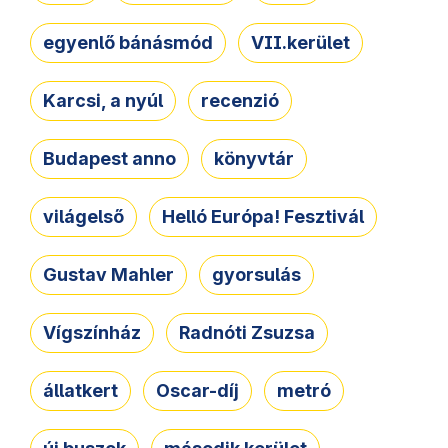
egyenlő bánásmód
VII.kerület
Karcsi, a nyúl
recenzió
Budapest anno
könyvtár
világelső
Helló Európa! Fesztivál
Gustav Mahler
gyorsulás
Vígszínház
Radnóti Zsuzsa
állatkert
Oscar-díj
metró