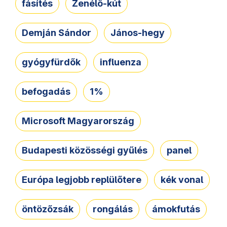
fásítés
Zenélő-kút
Demján Sándor
János-hegy
gyógyfürdők
influenza
befogadás
1%
Microsoft Magyarország
Budapesti közösségi gyűlés
panel
Európa legjobb replülőtere
kék vonal
öntözőzsák
rongálás
ámokfutás