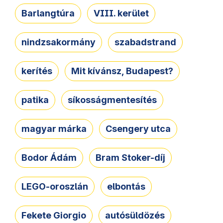
Barlangtúra
VIII. kerület
nindzsakormány
szabadstrand
kerítés
Mit kívánsz, Budapest?
patika
síkosságmentesítés
magyar márka
Csengery utca
Bodor Ádám
Bram Stoker-díj
LEGO-oroszlán
elbontás
Fekete Giorgio
autósüldözés