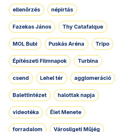
ellenőrzés
népirtás
Fazekas János
Thy Catafalque
MOL Bubi
Puskás Aréna
Tripo
Építészeti Filmnapok
Turbina
csend
Lehel tér
agglomeráció
Balettintézet
halottak napja
videotéka
Élet Menete
forradalom
Városligeti Műjég