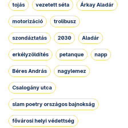
tojás
vezetett séta
Árkay Aladár
motorizáció
trolibusz
szondáztatás
2030
Aladár
erkélyzöldítés
petanque
napp
Béres András
nagylemez
Csalogány utca
slam poetry országos bajnokság
fővárosi helyi védettség