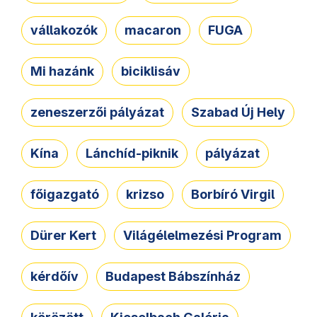
vállakozók
macaron
FUGA
Mi hazánk
biciklisáv
zeneszerzői pályázat
Szabad Új Hely
Kína
Lánchíd-piknik
pályázat
főigazgató
krizso
Borbíró Virgil
Dürer Kert
Világélelmezési Program
kérdőív
Budapest Bábszínház