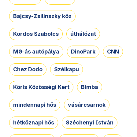
Bajcsy-Zsilinszky köz
Kordos Szabolcs
úthálózat
M0-ás autópálya
DinoPark
CNN
Chez Dodo
Szélkapu
Kőris Közösségi Kert
Bimba
mindennapi hős
vásárcsarnok
hétköznapi hős
Széchenyi István