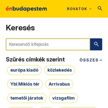
ROVATOK
Keresés
Keresés
Szűrés címkék szerint
ÖSSZES
európa kiadó
közlekedés
Ybl Miklós tér
Arrivabus
temetői járatok
vizsgafilm