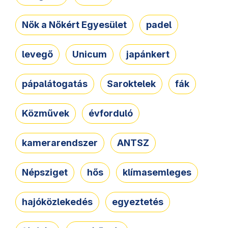
Nők a Nőkért Egyesület
padel
levegő
Unicum
japánkert
pápalátogatás
Saroktelek
fák
Közművek
évforduló
kamerarendszer
ANTSZ
Népsziget
hős
klímasemleges
hajóközlekedés
egyeztetés