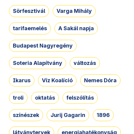
Sörfesztivál
Varga Mihály
tarifaemelés
A Sakál napja
Budapest Nagyregény
Soteria Alapítvány
változás
Ikarus
Víz Koalíció
Nemes Dóra
troli
oktatás
felszólítás
színészek
Jurij Gagarin
1896
látványtervek
energiahatékonyság