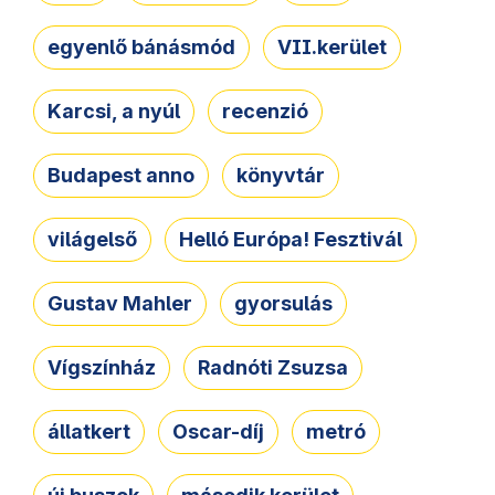
egyenlő bánásmód
VII.kerület
Karcsi, a nyúl
recenzió
Budapest anno
könyvtár
világelső
Helló Európa! Fesztivál
Gustav Mahler
gyorsulás
Vígszínház
Radnóti Zsuzsa
állatkert
Oscar-díj
metró