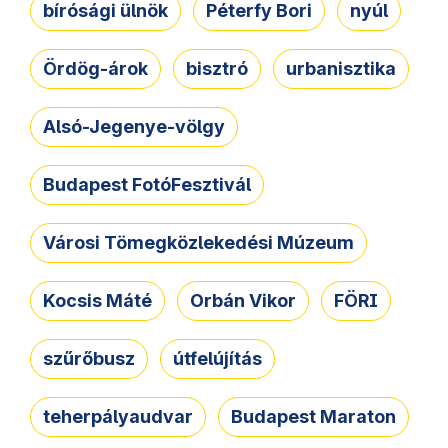
bírósági ülnök
Péterfy Bori
nyúl
Ördög-árok
bisztró
urbanisztika
Alsó-Jegenye-völgy
Budapest FotóFesztivál
Városi Tömegközlekedési Múzeum
Kocsis Máté
Orbán Vikor
FÖRI
szűrőbusz
útfelújítás
teherpályaudvar
Budapest Maraton