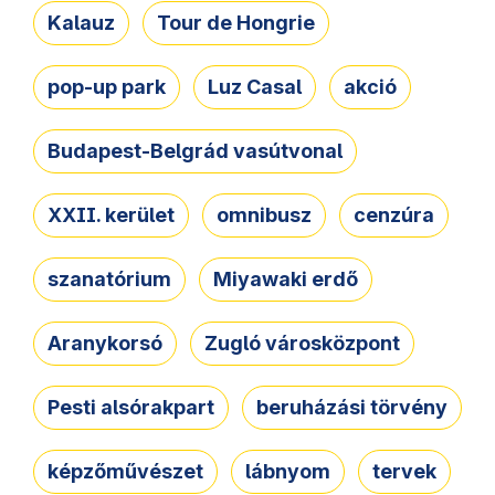
Kalauz
Tour de Hongrie
pop-up park
Luz Casal
akció
Budapest-Belgrád vasútvonal
XXII. kerület
omnibusz
cenzúra
szanatórium
Miyawaki erdő
Aranykorsó
Zugló városközpont
Pesti alsórakpart
beruházási törvény
képzőművészet
lábnyom
tervek