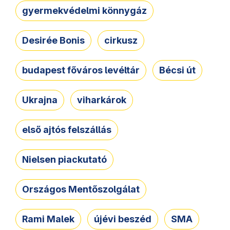
gyermekvédelmi könnygáz
Desirée Bonis
cirkusz
budapest főváros levéltár
Bécsi út
Ukrajna
viharkárok
első ajtós felszállás
Nielsen piackutató
Országos Mentőszolgálat
Rami Malek
újévi beszéd
SMA