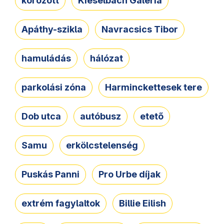
körözött
Kieselbach Galéria
Apáthy-szikla
Navracsics Tibor
hamuládás
hálózat
parkolási zóna
Harminckettesek tere
Dob utca
autóbusz
etető
Samu
erkölcstelenség
Puskás Panni
Pro Urbe díjak
extrém fagylaltok
Billie Eilish