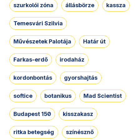
szurkolói zóna
állásbörze
kassza
Temesvári Szilvia
Művészetek Palotája
Határ út
Farkas-erdő
irodaház
kordonbontás
gyorshajtás
softice
botanikus
Mad Scientist
Budapest 150
kisszakasz
ritka betegség
színésznő