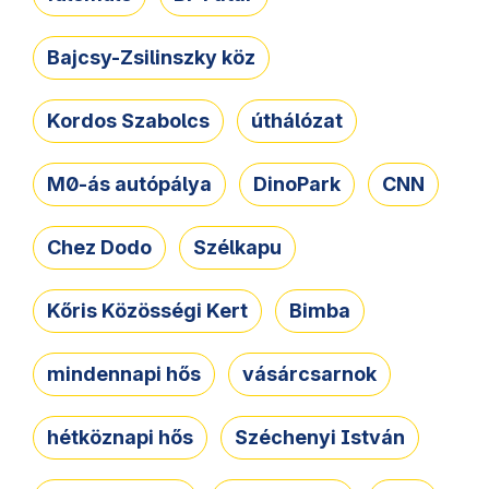
Bajcsy-Zsilinszky köz
Kordos Szabolcs
úthálózat
M0-ás autópálya
DinoPark
CNN
Chez Dodo
Szélkapu
Kőris Közösségi Kert
Bimba
mindennapi hős
vásárcsarnok
hétköznapi hős
Széchenyi István