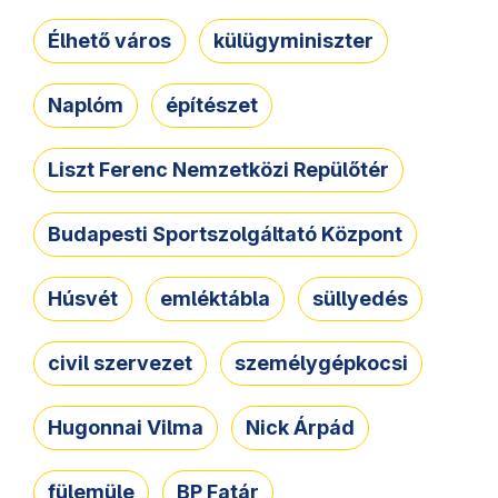
Élhető város
külügyminiszter
Naplóm
építészet
Liszt Ferenc Nemzetközi Repülőtér
Budapesti Sportszolgáltató Központ
Húsvét
emléktábla
süllyedés
civil szervezet
személygépkocsi
Hugonnai Vilma
Nick Árpád
fülemüle
BP Fatár