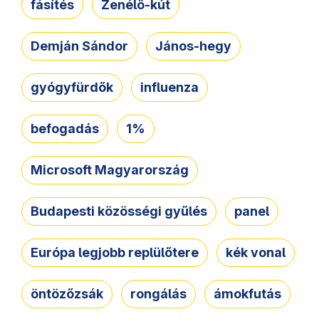
fásítés
Zenélő-kút
Demján Sándor
János-hegy
gyógyfürdők
influenza
befogadás
1%
Microsoft Magyarország
Budapesti közösségi gyűlés
panel
Európa legjobb replülőtere
kék vonal
öntözőzsák
rongálás
ámokfutás