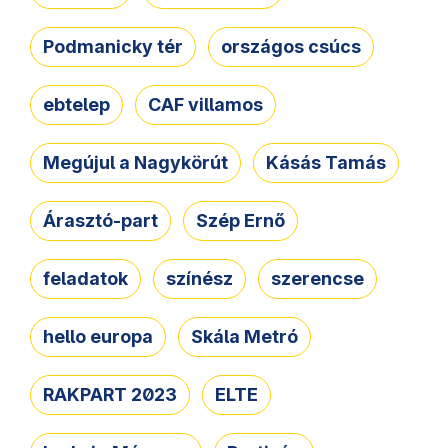
Podmanicky tér
országos csúcs
ebtelep
CAF villamos
Megújul a Nagykörút
Kásás Tamás
Árasztó-part
Szép Ernő
feladatok
színész
szerencse
hello europa
Skála Metró
RAKPART 2023
ELTE