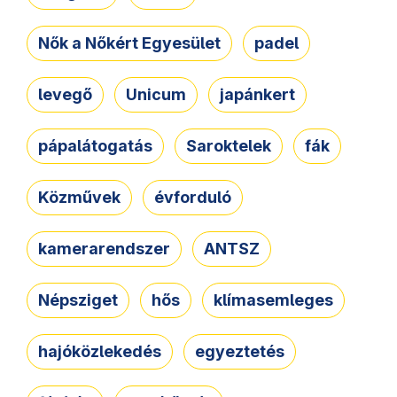
Nők a Nőkért Egyesület
padel
levegő
Unicum
japánkert
pápalátogatás
Saroktelek
fák
Közművek
évforduló
kamerarendszer
ANTSZ
Népsziget
hős
klímasemleges
hajóközlekedés
egyeztetés