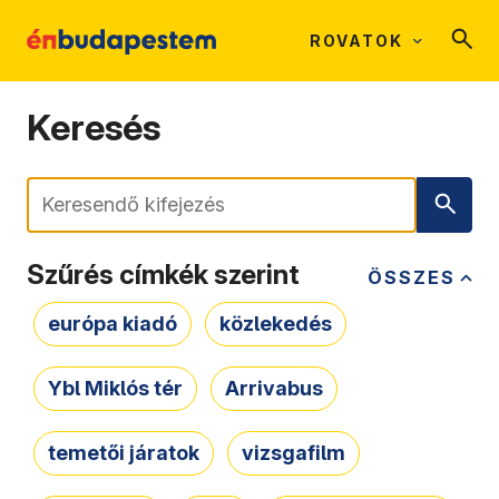
ROVATOK
Keresés
Keresés
Szűrés címkék szerint
ÖSSZES
európa kiadó
közlekedés
Ybl Miklós tér
Arrivabus
temetői járatok
vizsgafilm