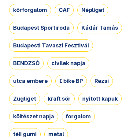
körforgalom
CAF
Népliget
Budapest Sportiroda
Kádár Tamás
Budapesti Tavaszi Fesztivál
BENDZSÓ
civilek napja
utca embere
I bike BP
Rezsi
Zugliget
kraft sör
nyitott kapuk
költészet napja
forgalom
téli gumi
metal