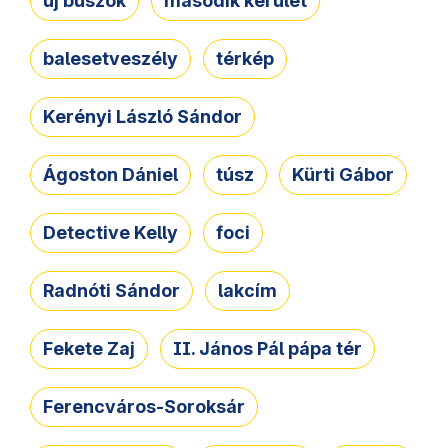
új buszok
második kerület
balesetveszély
térkép
Kerényi László Sándor
Ágoston Dániel
túsz
Kürti Gábor
Detective Kelly
foci
Radnóti Sándor
lakcím
Fekete Zaj
II. János Pál pápa tér
Ferencváros-Soroksár