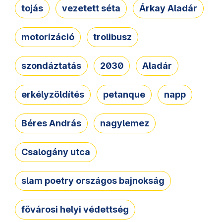
tojás
vezetett séta
Árkay Aladár
motorizáció
trolibusz
szondáztatás
2030
Aladár
erkélyzöldítés
petanque
napp
Béres András
nagylemez
Csalogány utca
slam poetry országos bajnokság
fővárosi helyi védettség