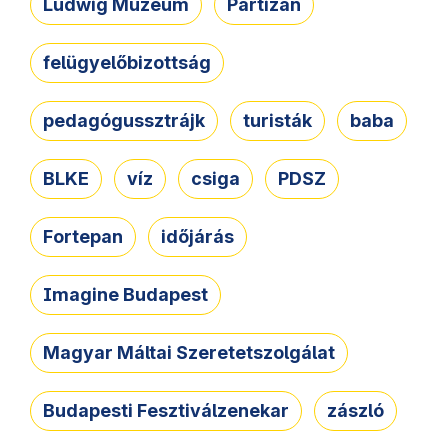
Ludwig Múzeum
Partizán
felügyelőbizottság
pedagógussztrájk
turisták
baba
BLKE
víz
csiga
PDSZ
Fortepan
időjárás
Imagine Budapest
Magyar Máltai Szeretetszolgálat
Budapesti Fesztiválzenekar
zászló