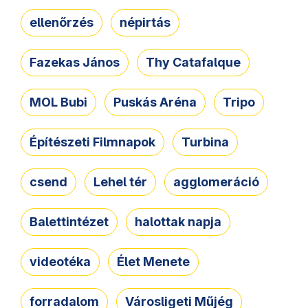
ellenőrzés
népirtás
Fazekas János
Thy Catafalque
MOL Bubi
Puskás Aréna
Tripo
Építészeti Filmnapok
Turbina
csend
Lehel tér
agglomeráció
Balettintézet
halottak napja
videotéka
Élet Menete
forradalom
Városligeti Műjég