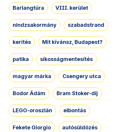
Barlangtúra
VIII. kerület
nindzsakormány
szabadstrand
kerítés
Mit kívánsz, Budapest?
patika
síkosságmentesítés
magyar márka
Csengery utca
Bodor Ádám
Bram Stoker-díj
LEGO-oroszlán
elbontás
Fekete Giorgio
autósüldözés