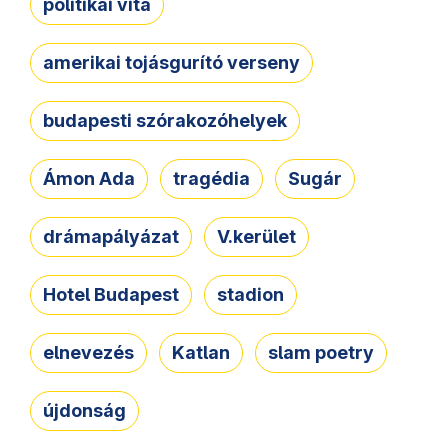
politikai vita
amerikai tojásgurító verseny
budapesti szórakozóhelyek
Ámon Ada
tragédia
Sugár
drámapályázat
V.kerület
Hotel Budapest
stadion
elnevezés
Katlan
slam poetry
újdonság