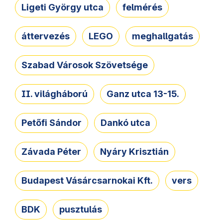
Ligeti György utca
felmérés
áttervezés
LEGO
meghallgatás
Szabad Városok Szövetsége
II. világháború
Ganz utca 13-15.
Petőfi Sándor
Dankó utca
Závada Péter
Nyáry Krisztián
Budapest Vásárcsarnokai Kft.
vers
BDK
pusztulás