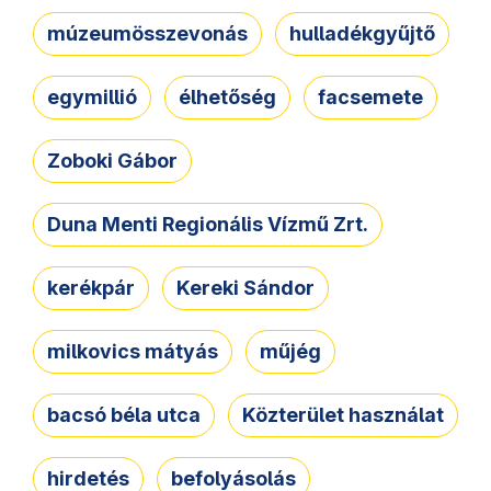
múzeumösszevonás
hulladékgyűjtő
egymillió
élhetőség
facsemete
Zoboki Gábor
Duna Menti Regionális Vízmű Zrt.
kerékpár
Kereki Sándor
milkovics mátyás
műjég
bacsó béla utca
Közterület használat
hirdetés
befolyásolás