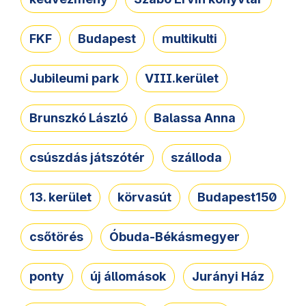
FKF
Budapest
multikulti
Jubileumi park
VIII.kerület
Brunszkó László
Balassa Anna
csúszdás játszótér
szálloda
13. kerület
körvasút
Budapest150
csőtörés
Óbuda-Békásmegyer
ponty
új állomások
Jurányi Ház