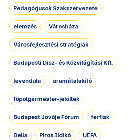
Pedagógusok Szakszervezete
elemzés
Városháza
Városfejlesztési stratégiák
Budapesti Dísz- és Közvilágítási Kft.
levendula
áramátalakító
főpolgármester-jelöltek
Budapest Jövője Fórum
férfiak
Della
Piros Ildikó
UEFA