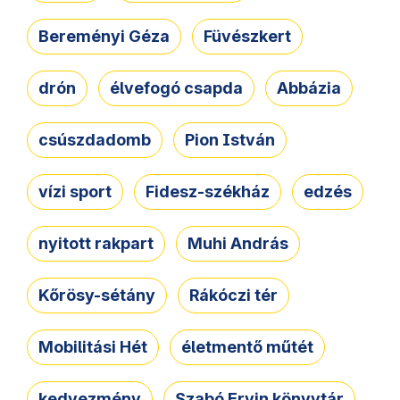
Bereményi Géza
Füvészkert
drón
élvefogó csapda
Abbázia
csúszdadomb
Pion István
vízi sport
Fidesz-székház
edzés
nyitott rakpart
Muhi András
Kőrösy-sétány
Rákóczi tér
Mobilitási Hét
életmentő műtét
kedvezmény
Szabó Ervin könyvtár