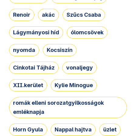
Renoir
akác
Szűcs Csaba
Lágymányosi híd
ólomcsövek
nyomda
Kocsiszín
Cinkotai Tájház
vonaljegy
XII.kerület
Kylie Minogue
romák elleni sorozatgyilkosságok
emléknapja
Horn Gyula
Nappal hajtva
üzlet