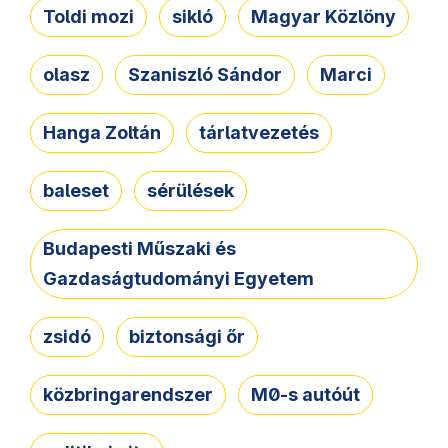
Toldi mozi
sikló
Magyar Közlöny
olasz
Szaniszló Sándor
Marci
Hanga Zoltán
tárlatvezetés
baleset
sérülések
Budapesti Műszaki és
Gazdaságtudományi Egyetem
zsidó
biztonsági őr
közbringarendszer
M0-s autóút