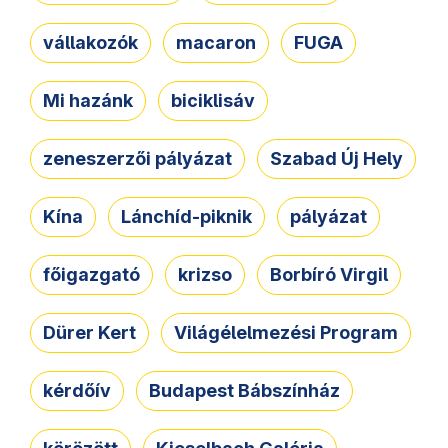
vállakozók
macaron
FUGA
Mi hazánk
biciklisáv
zeneszerzői pályázat
Szabad Új Hely
Kína
Lánchíd-piknik
pályázat
főigazgató
krizso
Borbíró Virgil
Dürer Kert
Világélelmezési Program
kérdőív
Budapest Bábszínház