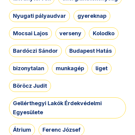
Nyugati pályaudvar
gyereknap
Mocsai Lajos
verseny
Kolodko
Bardóczi Sándor
Budapest Hatás
bizonytalan
munkagép
liget
Böröcz Judit
Gellérthegyi Lakók Érdekvédelmi
Egyesülete
Átrium
Ferenc József