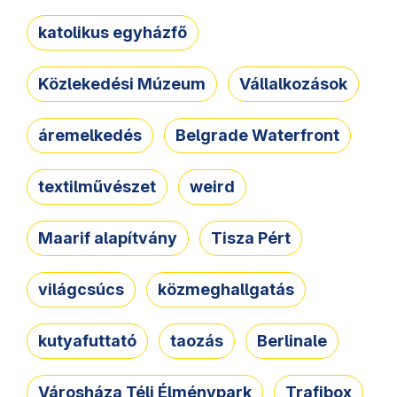
katolikus egyházfő
Közlekedési Múzeum
Vállalkozások
áremelkedés
Belgrade Waterfront
textilművészet
weird
Maarif alapítvány
Tisza Pért
világcsúcs
közmeghallgatás
kutyafuttató
taozás
Berlinale
Városháza Téli Élménypark
Trafibox