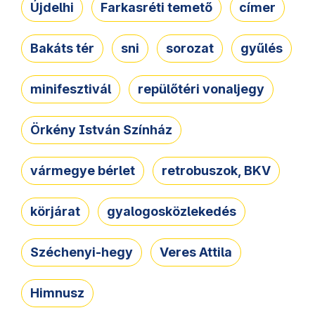
Újdelhi
Farkasréti temető
címer
Bakáts tér
sni
sorozat
gyűlés
minifesztivál
repülőtéri vonaljegy
Örkény István Színház
vármegye bérlet
retrobuszok, BKV
körjárat
gyalogosközlekedés
Széchenyi-hegy
Veres Attila
Himnusz