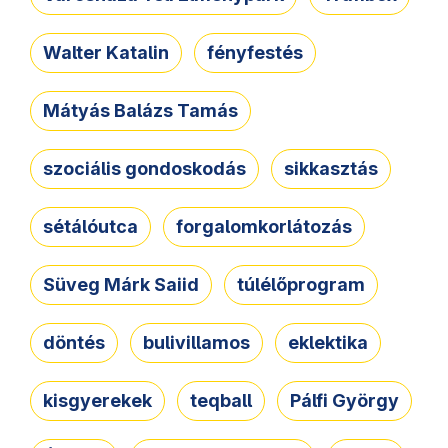
Walter Katalin
fényfestés
Mátyás Balázs Tamás
szociális gondoskodás
sikkasztás
sétálóutca
forgalomkorlátozás
Süveg Márk Saiid
túlélőprogram
döntés
bulivillamos
eklektika
kisgyerekek
teqball
Pálfi György