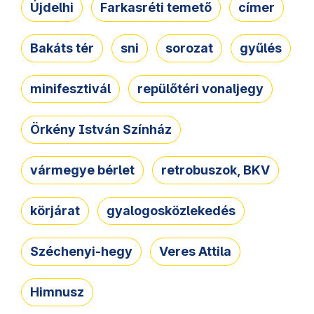
Újdelhi
Farkasréti temető
címer
Bakáts tér
sni
sorozat
gyűlés
minifesztivál
repülőtéri vonaljegy
Örkény István Színház
vármegye bérlet
retrobuszok, BKV
körjárat
gyalogosközlekedés
Széchenyi-hegy
Veres Attila
Himnusz