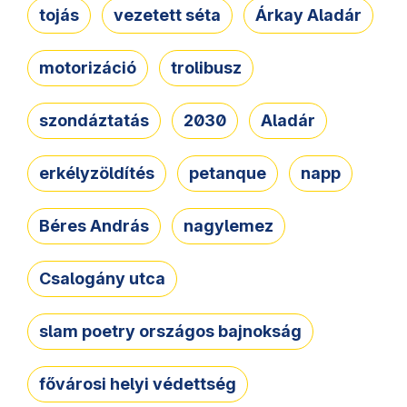
tojás
vezetett séta
Árkay Aladár
motorizáció
trolibusz
szondáztatás
2030
Aladár
erkélyzöldítés
petanque
napp
Béres András
nagylemez
Csalogány utca
slam poetry országos bajnokság
fővárosi helyi védettség