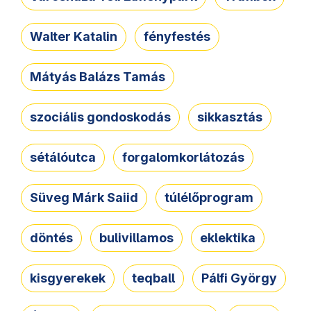
Walter Katalin
fényfestés
Mátyás Balázs Tamás
szociális gondoskodás
sikkasztás
sétálóutca
forgalomkorlátozás
Süveg Márk Saiid
túlélőprogram
döntés
bulivillamos
eklektika
kisgyerekek
teqball
Pálfi György