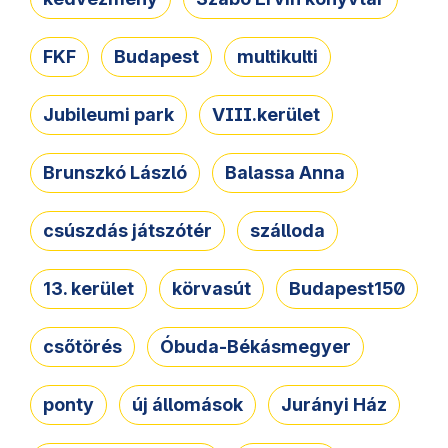
FKF
Budapest
multikulti
Jubileumi park
VIII.kerület
Brunszkó László
Balassa Anna
csúszdás játszótér
szálloda
13. kerület
körvasút
Budapest150
csőtörés
Óbuda-Békásmegyer
ponty
új állomások
Jurányi Ház