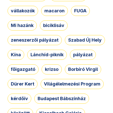
vállakozók
macaron
FUGA
Mi hazánk
biciklisáv
zeneszerzői pályázat
Szabad Új Hely
Kína
Lánchíd-piknik
pályázat
főigazgató
krizso
Borbíró Virgil
Dürer Kert
Világélelmezési Program
kérdőív
Budapest Bábszínház