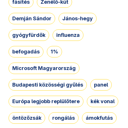
fásítés
Zenélő-kút
Demján Sándor
János-hegy
gyógyfürdők
influenza
befogadás
1%
Microsoft Magyarország
Budapesti közösségi gyűlés
panel
Európa legjobb replülőtere
kék vonal
öntözőzsák
rongálás
ámokfutás