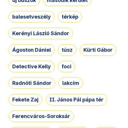
új buszok
második kerület
balesetveszély
térkép
Kerényi László Sándor
Ágoston Dániel
túsz
Kürti Gábor
Detective Kelly
foci
Radnóti Sándor
lakcím
Fekete Zaj
II. János Pál pápa tér
Ferencváros-Soroksár