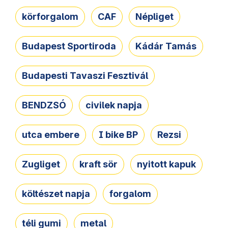
körforgalom
CAF
Népliget
Budapest Sportiroda
Kádár Tamás
Budapesti Tavaszi Fesztivál
BENDZSÓ
civilek napja
utca embere
I bike BP
Rezsi
Zugliget
kraft sör
nyitott kapuk
költészet napja
forgalom
téli gumi
metal