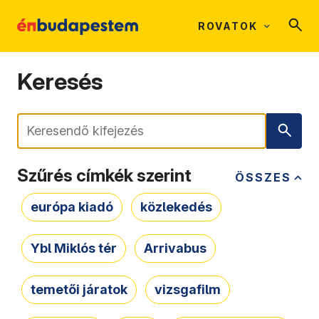
ROVATOK
Keresés
Keresés
Szűrés címkék szerint
ÖSSZES
európa kiadó
közlekedés
Ybl Miklós tér
Arrivabus
temetői járatok
vizsgafilm