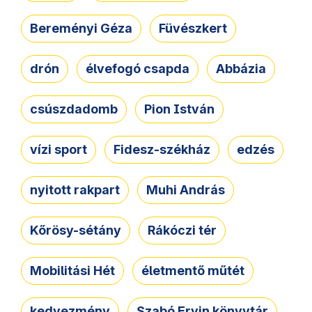
Bereményi Géza
Füvészkert
drón
élvefogó csapda
Abbázia
csúszdadomb
Pion István
vízi sport
Fidesz-székház
edzés
nyitott rakpart
Muhi András
Kőrösy-sétány
Rákóczi tér
Mobilitási Hét
életmentő műtét
kedvezmény
Szabó Ervin könyvtár