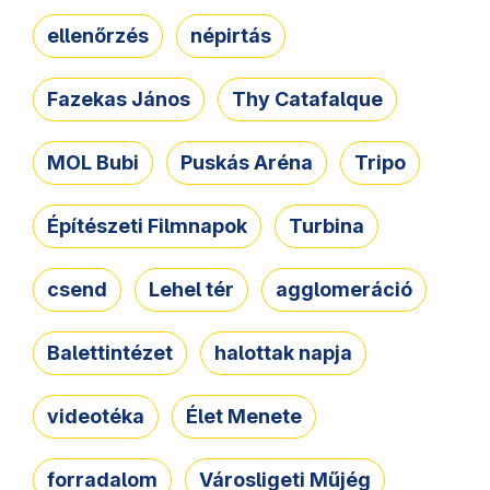
ellenőrzés
népirtás
Fazekas János
Thy Catafalque
MOL Bubi
Puskás Aréna
Tripo
Építészeti Filmnapok
Turbina
csend
Lehel tér
agglomeráció
Balettintézet
halottak napja
videotéka
Élet Menete
forradalom
Városligeti Műjég