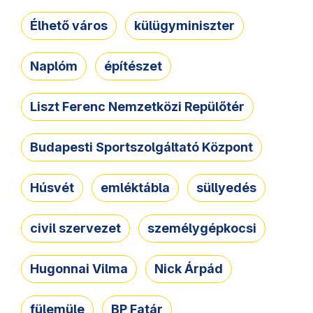
Élhető város
külügyminiszter
Naplóm
építészet
Liszt Ferenc Nemzetközi Repülőtér
Budapesti Sportszolgáltató Központ
Húsvét
emléktábla
süllyedés
civil szervezet
személygépkocsi
Hugonnai Vilma
Nick Árpád
fülemüle
BP Fatár