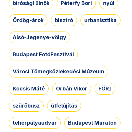
bírósági ülnök
Péterfy Bori
nyúl
Ördög-árok
bisztró
urbanisztika
Alsó-Jegenye-völgy
Budapest FotóFesztivál
Városi Tömegközlekedési Múzeum
Kocsis Máté
Orbán Vikor
FÖRI
szűrőbusz
útfelújítás
teherpályaudvar
Budapest Maraton