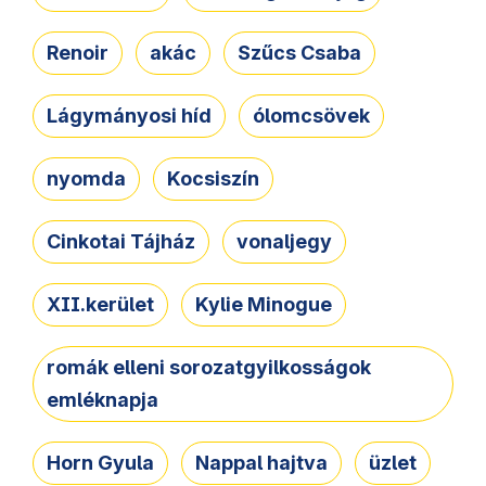
Renoir
akác
Szűcs Csaba
Lágymányosi híd
ólomcsövek
nyomda
Kocsiszín
Cinkotai Tájház
vonaljegy
XII.kerület
Kylie Minogue
romák elleni sorozatgyilkosságok
emléknapja
Horn Gyula
Nappal hajtva
üzlet