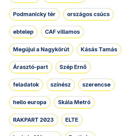
Podmanicky tér
országos csúcs
ebtelep
CAF villamos
Megújul a Nagykörút
Kásás Tamás
Árasztó-part
Szép Ernő
feladatok
színész
szerencse
hello europa
Skála Metró
RAKPART 2023
ELTE