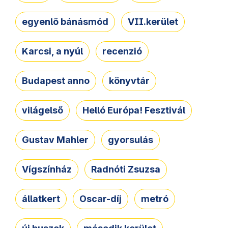
egyenlő bánásmód
VII.kerület
Karcsi, a nyúl
recenzió
Budapest anno
könyvtár
világelső
Helló Európa! Fesztivál
Gustav Mahler
gyorsulás
Vígszínház
Radnóti Zsuzsa
állatkert
Oscar-díj
metró