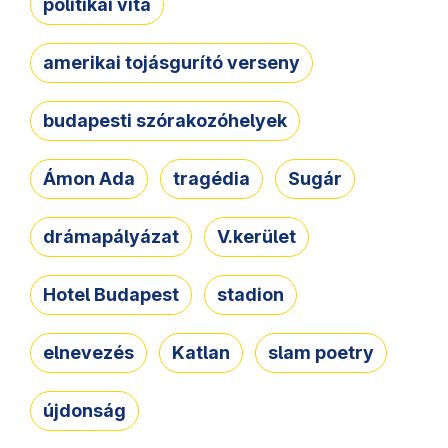
politikai vita
amerikai tojásgurító verseny
budapesti szórakozóhelyek
Ámon Ada
tragédia
Sugár
drámapályázat
V.kerület
Hotel Budapest
stadion
elnevezés
Katlan
slam poetry
újdonság