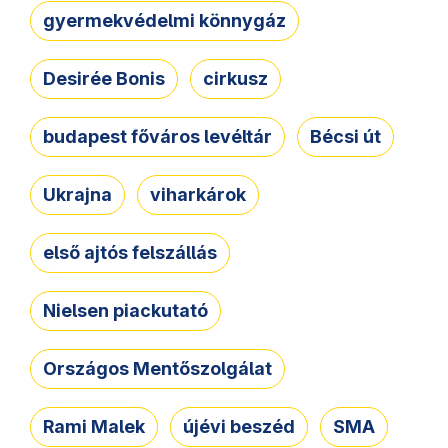
gyermekvédelmi könnygáz
Desirée Bonis
cirkusz
budapest főváros levéltár
Bécsi út
Ukrajna
viharkárok
első ajtós felszállás
Nielsen piackutató
Országos Mentőszolgálat
Rami Malek
újévi beszéd
SMA