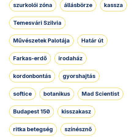
szurkolói zóna
állásbörze
kassza
Temesvári Szilvia
Művészetek Palotája
Határ út
Farkas-erdő
irodaház
kordonbontás
gyorshajtás
softice
botanikus
Mad Scientist
Budapest 150
kisszakasz
ritka betegség
színésznő