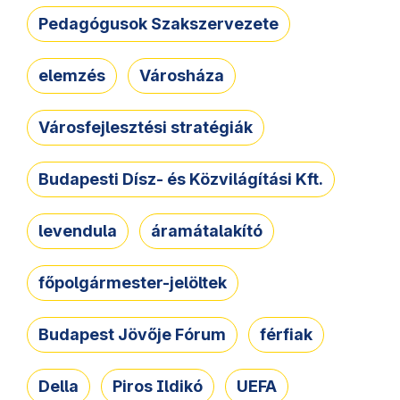
Pedagógusok Szakszervezete
elemzés
Városháza
Városfejlesztési stratégiák
Budapesti Dísz- és Közvilágítási Kft.
levendula
áramátalakító
főpolgármester-jelöltek
Budapest Jövője Fórum
férfiak
Della
Piros Ildikó
UEFA