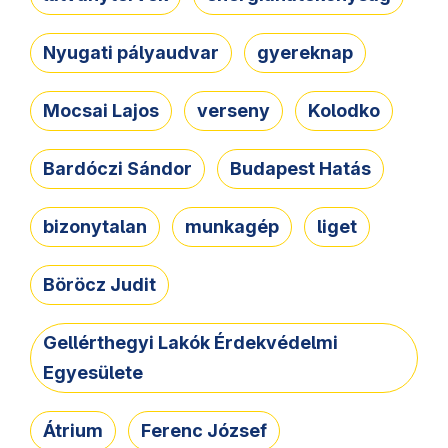
Nyugati pályaudvar
gyereknap
Mocsai Lajos
verseny
Kolodko
Bardóczi Sándor
Budapest Hatás
bizonytalan
munkagép
liget
Böröcz Judit
Gellérthegyi Lakók Érdekvédelmi
Egyesülete
Átrium
Ferenc József