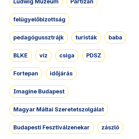
Ludwig Múzeum
Partizán
felügyelőbizottság
pedagógussztrájk
turisták
baba
BLKE
víz
csiga
PDSZ
Fortepan
időjárás
Imagine Budapest
Magyar Máltai Szeretetszolgálat
Budapesti Fesztiválzenekar
zászló