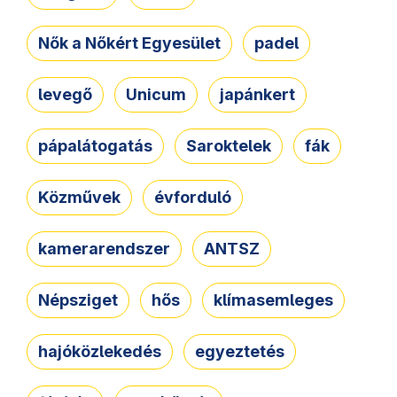
Nők a Nőkért Egyesület
padel
levegő
Unicum
japánkert
pápalátogatás
Saroktelek
fák
Közművek
évforduló
kamerarendszer
ANTSZ
Népsziget
hős
klímasemleges
hajóközlekedés
egyeztetés