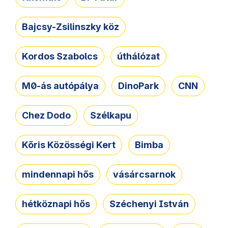
Bajcsy-Zsilinszky köz
Kordos Szabolcs
úthálózat
M0-ás autópálya
DinoPark
CNN
Chez Dodo
Szélkapu
Kőris Közösségi Kert
Bimba
mindennapi hős
vásárcsarnok
hétköznapi hős
Széchenyi István