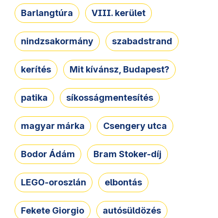
Barlangtúra
VIII. kerület
nindzsakormány
szabadstrand
kerítés
Mit kívánsz, Budapest?
patika
síkosságmentesítés
magyar márka
Csengery utca
Bodor Ádám
Bram Stoker-díj
LEGO-oroszlán
elbontás
Fekete Giorgio
autósüldözés