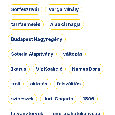
Sörfesztivál
Varga Mihály
tarifaemelés
A Sakál napja
Budapest Nagyregény
Soteria Alapítvány
változás
Ikarus
Víz Koalíció
Nemes Dóra
troli
oktatás
felszólítás
színészek
Jurij Gagarin
1896
látványtervek
energiahatékonyság