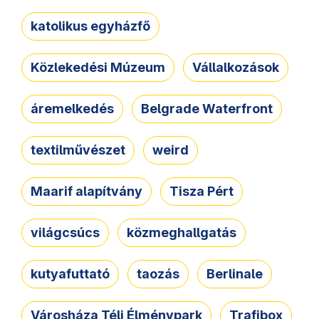
katolikus egyházfő
Közlekedési Múzeum
Vállalkozások
áremelkedés
Belgrade Waterfront
textilművészet
weird
Maarif alapítvány
Tisza Pért
világcsúcs
közmeghallgatás
kutyafuttató
taozás
Berlinale
Városháza Téli Élménypark
Trafibox