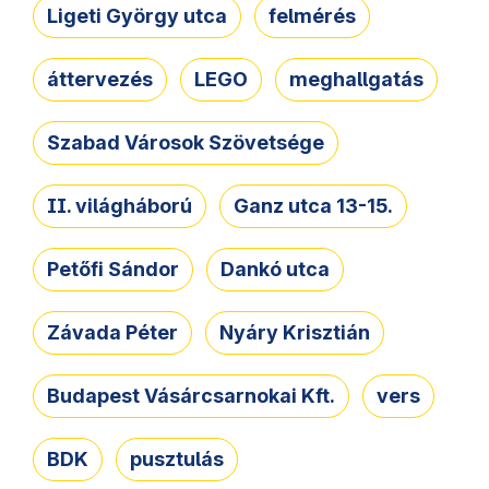
Ligeti György utca
felmérés
áttervezés
LEGO
meghallgatás
Szabad Városok Szövetsége
II. világháború
Ganz utca 13-15.
Petőfi Sándor
Dankó utca
Závada Péter
Nyáry Krisztián
Budapest Vásárcsarnokai Kft.
vers
BDK
pusztulás