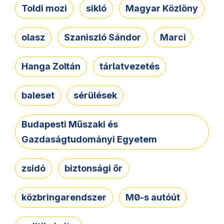
Toldi mozi
sikló
Magyar Közlöny
olasz
Szaniszló Sándor
Marci
Hanga Zoltán
tárlatvezetés
baleset
sérülések
Budapesti Műszaki és
Gazdaságtudományi Egyetem
zsidó
biztonsági őr
közbringarendszer
M0-s autóút