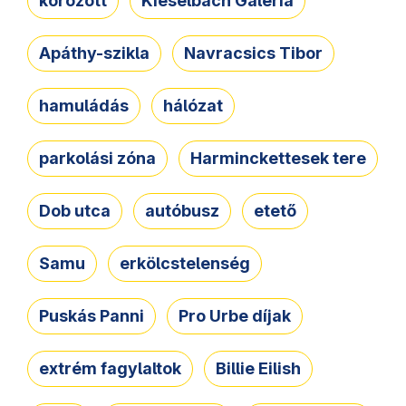
körözött
Kieselbach Galéria
Apáthy-szikla
Navracsics Tibor
hamuládás
hálózat
parkolási zóna
Harminckettesek tere
Dob utca
autóbusz
etető
Samu
erkölcstelenség
Puskás Panni
Pro Urbe díjak
extrém fagylaltok
Billie Eilish