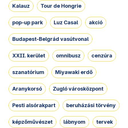
Kalauz
Tour de Hongrie
pop-up park
Luz Casal
akció
Budapest-Belgrád vasútvonal
XXII. kerület
omnibusz
cenzúra
szanatórium
Miyawaki erdő
Aranykorsó
Zugló városközpont
Pesti alsórakpart
beruházási törvény
képzőművészet
lábnyom
tervek