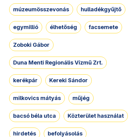
múzeumösszevonás
hulladékgyűjtő
egymillió
élhetőség
facsemete
Zoboki Gábor
Duna Menti Regionális Vízmű Zrt.
kerékpár
Kereki Sándor
milkovics mátyás
műjég
bacsó béla utca
Közterület használat
hirdetés
befolyásolás