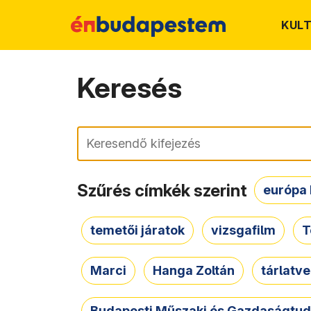
KUL
Keresés
Keresés
Szűrés címkék szerint
európa 
temetői járatok
vizsgafilm
T
Marci
Hanga Zoltán
tárlatv
Budapesti Műszaki és Gazdaságtu