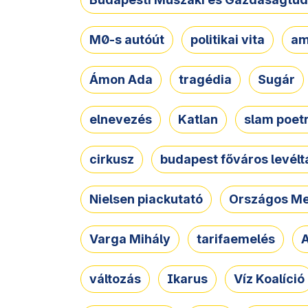
M0-s autóút
politikai vita
am
Ámon Ada
tragédia
Sugár
elnevezés
Katlan
slam poet
cirkusz
budapest főváros levélt
Nielsen piackutató
Országos Me
Varga Mihály
tarifaemelés
A
változás
Ikarus
Víz Koalíció