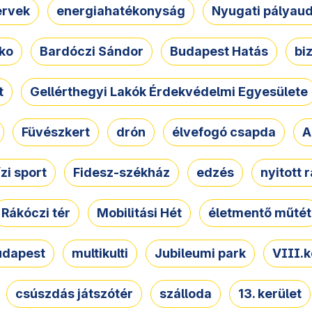
ervek
energiahatékonyság
Nyugati pályau
ko
Bardóczi Sándor
Budapest Hatás
bi
t
Gellérthegyi Lakók Érdekvédelmi Egyesülete
Füvészkert
drón
élvefogó csapda
A
ízi sport
Fidesz-székház
edzés
nyitott 
Rákóczi tér
Mobilitási Hét
életmentő műtét
udapest
multikulti
Jubileumi park
VIII.k
csúszdás játszótér
szálloda
13. kerület