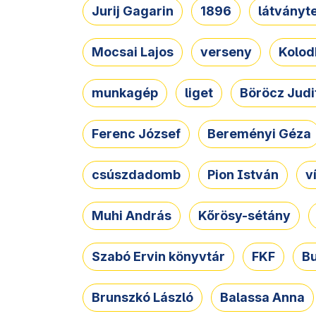
Jurij Gagarin
1896
látványt
Mocsai Lajos
verseny
Kolod
munkagép
liget
Böröcz Judi
Ferenc József
Bereményi Géza
csúszdadomb
Pion István
v
Muhi András
Kőrösy-sétány
Szabó Ervin könyvtár
FKF
B
Brunszkó László
Balassa Anna