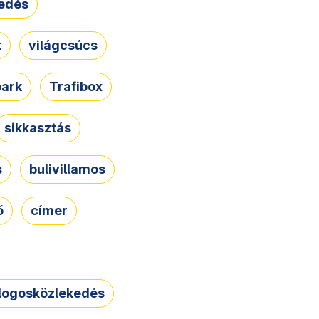
edés
t
világcsúcs
park
Trafibox
sikkasztás
s
bulivillamos
ő
címer
logosközlekedés