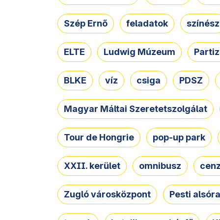
Szép Ernő
feladatok
színész
ELTE
Ludwig Múzeum
Parti
BLKE
víz
csiga
PDSZ
Magyar Máltai Szeretetszolgálat
Tour de Hongrie
pop-up park
XXII. kerület
omnibusz
cen
Zugló városközpont
Pesti alsór