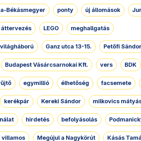
a-Békásmegyer
ponty
új állomások
Ju
áttervezés
LEGO
meghallgatás
. világháború
Ganz utca 13-15.
Petőfi Sándo
Budapest Vásárcsarnokai Kft.
vers
BDK
űjtő
egymillió
élhetőség
facsemete
kerékpár
Kereki Sándor
milkovics mátyá
nálat
hirdetés
befolyásolás
Podmanicky
 villamos
Megújul a Nagykörút
Kásás Tam