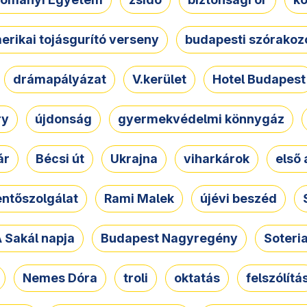
erikai tojásgurító verseny
budapesti szórakoz
drámapályázat
V.kerület
Hotel Budapest
ry
újdonság
gyermekvédelmi könnygáz
ár
Bécsi út
Ukrajna
viharkárok
első 
ntőszolgálat
Rami Malek
újévi beszéd
 Sakál napja
Budapest Nagyregény
Soteri
Nemes Dóra
troli
oktatás
felszólítá