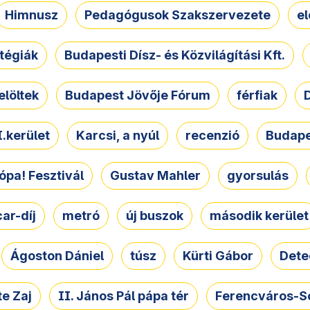
Himnusz
Pedagógusok Szakszervezete
e
atégiák
Budapesti Dísz- és Közvilágítási Kft.
elöltek
Budapest Jövője Fórum
férfiak
D
.kerület
Karcsi, a nyúl
recenzió
Budape
ópa! Fesztivál
Gustav Mahler
gyorsulás
ar-díj
metró
új buszok
második kerület
Ágoston Dániel
túsz
Kürti Gábor
Dete
e Zaj
II. János Pál pápa tér
Ferencváros-S