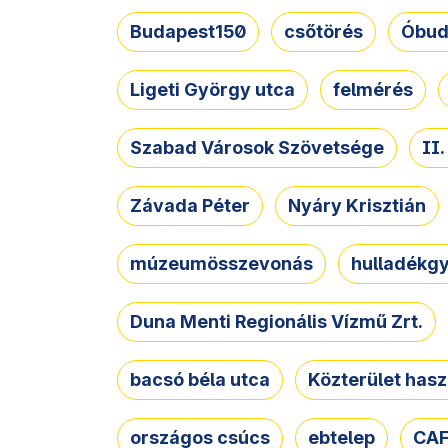
Budapest150
csőtörés
Óbud
Ligeti György utca
felmérés
Szabad Városok Szövetsége
II
Závada Péter
Nyáry Krisztián
múzeumösszevonás
hulladékgy
Duna Menti Regionális Vízmű Zrt.
bacsó béla utca
Közterület hasz
országos csúcs
ebtelep
CAF