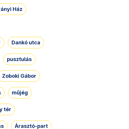
rányi Ház
r
Dankó utca
pusztulás
Zoboki Gábor
s
műjég
 tér
ás
Árasztó-part