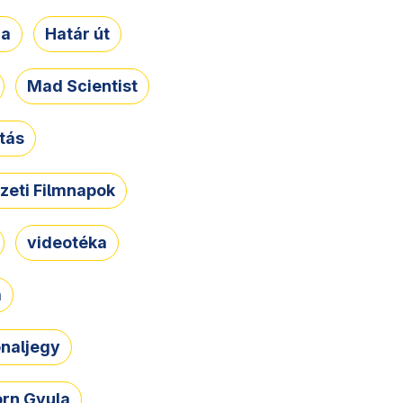
ja
Határ út
Mad Scientist
tás
zeti Filmnapok
videotéka
a
naljegy
rn Gyula