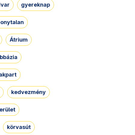
dvar
gyereknap
zonytalan
Átrium
bbázia
rakpart
kedvezmény
erület
körvasút