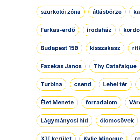
szurkolói zóna
állásbörze
ka
Farkas-erdő
irodaház
kordo
Budapest 150
kisszakasz
ri
Fazekas János
Thy Catafalque
Turbina
csend
Lehel tér
Élet Menete
forradalom
Vár
Lágymányosi híd
ólomcsövek
XII.kerület
Kylie Minogue
r