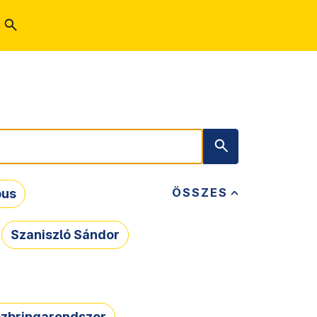
ÖSSZES
bus
Szaniszló Sándor
zbringarendszer