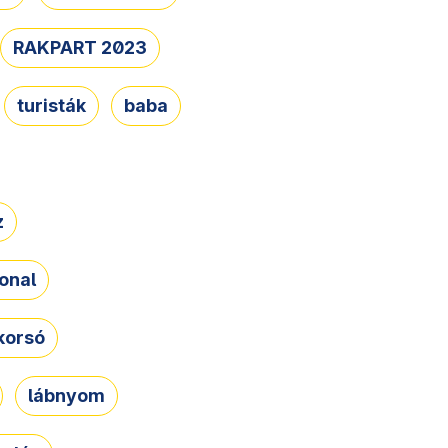
RAKPART 2023
turisták
baba
z
onal
korsó
lábnyom