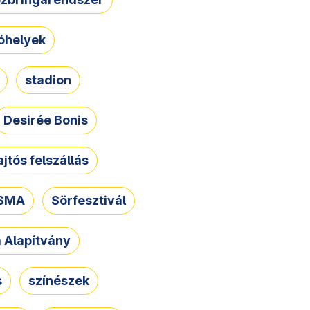
óhelyek
stadion
Desirée Bonis
ajtós felszállás
SMA
Sörfesztivál
a Alapítvány
s
színészek