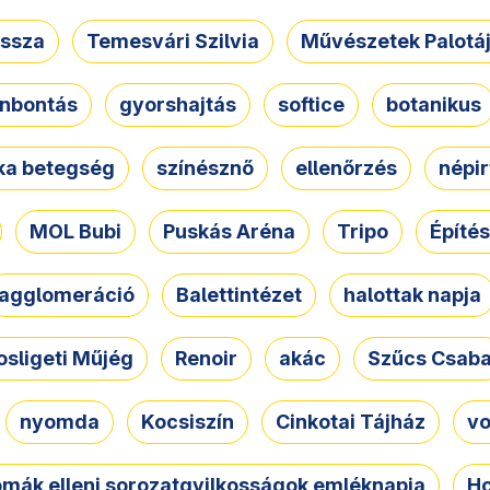
ssza
Temesvári Szilvia
Művészetek Palotá
nbontás
gyorshajtás
softice
botanikus
tka betegség
színésznő
ellenőrzés
népir
MOL Bubi
Puskás Aréna
Tripo
Építés
agglomeráció
Balettintézet
halottak napja
osligeti Műjég
Renoir
akác
Szűcs Csab
nyomda
Kocsiszín
Cinkotai Tájház
vo
omák elleni sorozatgyilkosságok emléknapja
Ho