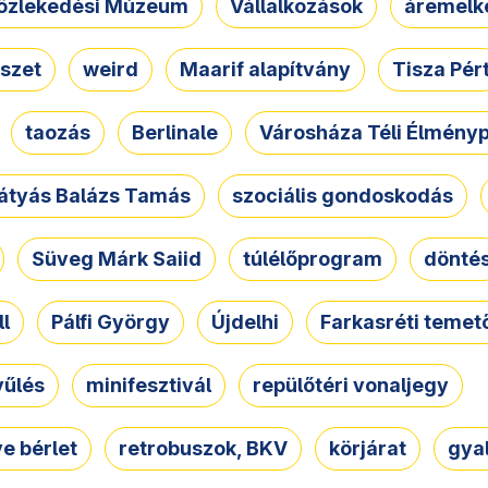
özlekedési Múzeum
Vállalkozások
áremelk
szet
weird
Maarif alapítvány
Tisza Pér
taozás
Berlinale
Városháza Téli Élmény
átyás Balázs Tamás
szociális gondoskodás
Süveg Márk Saiid
túlélőprogram
dönté
ll
Pálfi György
Újdelhi
Farkasréti temet
yűlés
minifesztivál
repülőtéri vonaljegy
e bérlet
retrobuszok, BKV
körjárat
gya