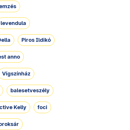
lemzés
levendula
ella
Piros Ildikó
st anno
Vígszínház
balesetveszély
ctive Kelly
foci
oroksár