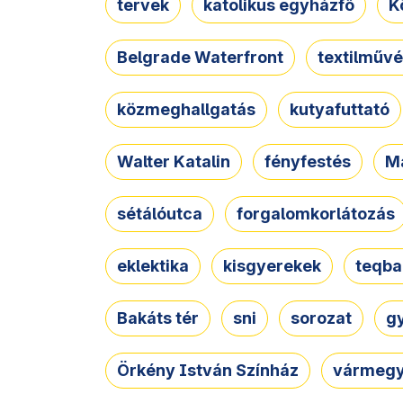
tervek
katolikus egyházfő
K
Belgrade Waterfront
textilművé
közmeghallgatás
kutyafuttató
Walter Katalin
fényfestés
M
sétálóutca
forgalomkorlátozás
eklektika
kisgyerekek
teqba
Bakáts tér
sni
sorozat
g
Örkény István Színház
vármegy