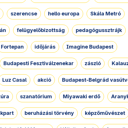
szerencse
hello europa
Skála Metró
zán
felügyelőbizottság
pedagógussztrájk
Fortepan
időjárás
Imagine Budapest
Budapesti Fesztiválzenekar
zászló
Kalau
Luz Casal
akció
Budapest-Belgrád vasútv
zúra
szanatórium
Miyawaki erdő
Arany
akpart
beruházási törvény
képzőművészet