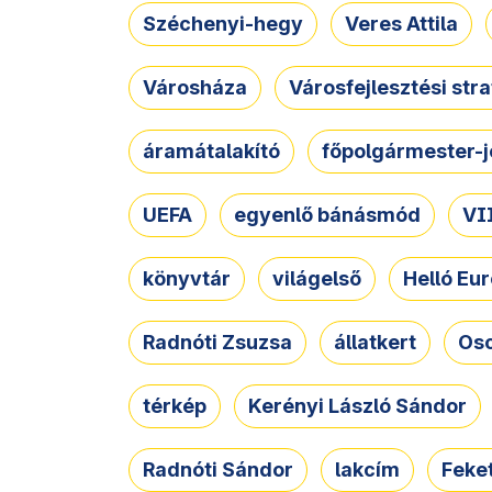
Széchenyi-hegy
Veres Attila
Városháza
Városfejlesztési str
áramátalakító
főpolgármester-j
UEFA
egyenlő bánásmód
VII
könyvtár
világelső
Helló Eur
Radnóti Zsuzsa
állatkert
Osc
térkép
Kerényi László Sándor
Radnóti Sándor
lakcím
Feket