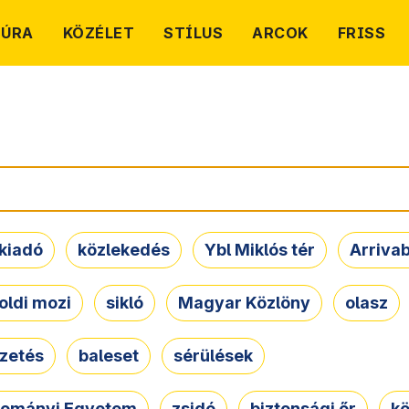
TÚRA
KÖZÉLET
STÍLUS
ARCOK
FRISS
kiadó
közlekedés
Ybl Miklós tér
Arriva
oldi mozi
sikló
Magyar Közlöny
olasz
ezetés
baleset
sérülések
dományi Egyetem
zsidó
biztonsági őr
kö