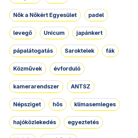
Nők a Nőkért Egyesület
padel
levegő
Unicum
japánkert
pápalátogatás
Saroktelek
fák
Közművek
évforduló
kamerarendszer
ANTSZ
Népsziget
hős
klímasemleges
hajóközlekedés
egyeztetés