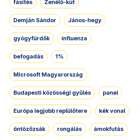
fásítés
Zenélő-kút
Demján Sándor
János-hegy
gyógyfürdők
influenza
befogadás
1%
Microsoft Magyarország
Budapesti közösségi gyűlés
panel
Európa legjobb replülőtere
kék vonal
öntözőzsák
rongálás
ámokfutás