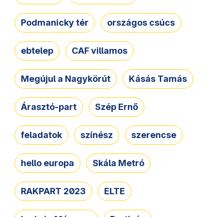
Podmanicky tér
országos csúcs
ebtelep
CAF villamos
Megújul a Nagykörút
Kásás Tamás
Árasztó-part
Szép Ernő
feladatok
színész
szerencse
hello europa
Skála Metró
RAKPART 2023
ELTE