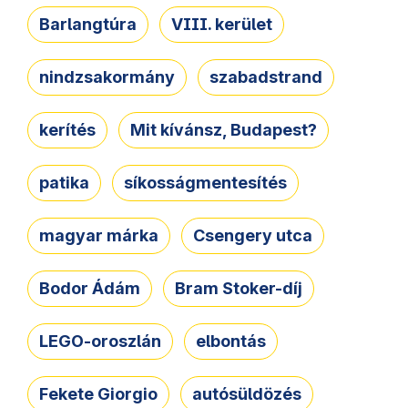
Barlangtúra
VIII. kerület
nindzsakormány
szabadstrand
kerítés
Mit kívánsz, Budapest?
patika
síkosságmentesítés
magyar márka
Csengery utca
Bodor Ádám
Bram Stoker-díj
LEGO-oroszlán
elbontás
Fekete Giorgio
autósüldözés