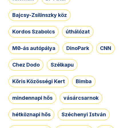
Bajcsy-Zsilinszky köz
Kordos Szabolcs
úthálózat
M0-ás autópálya
DinoPark
CNN
Chez Dodo
Szélkapu
Kőris Közösségi Kert
Bimba
mindennapi hős
vásárcsarnok
hétköznapi hős
Széchenyi István