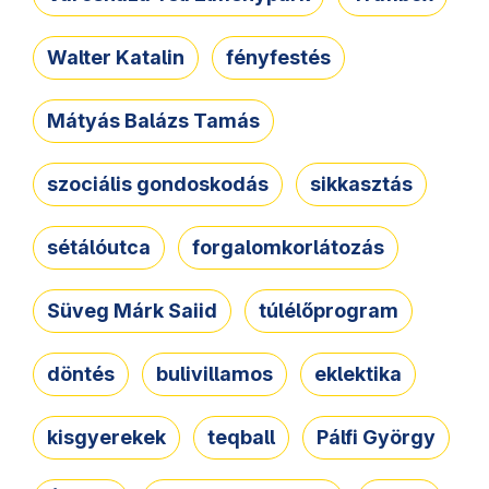
Walter Katalin
fényfestés
Mátyás Balázs Tamás
szociális gondoskodás
sikkasztás
sétálóutca
forgalomkorlátozás
Süveg Márk Saiid
túlélőprogram
döntés
bulivillamos
eklektika
kisgyerekek
teqball
Pálfi György