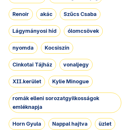
Renoir
akác
Szűcs Csaba
Lágymányosi híd
ólomcsövek
nyomda
Kocsiszín
Cinkotai Tájház
vonaljegy
XII.kerület
Kylie Minogue
romák elleni sorozatgyilkosságok
emléknapja
Horn Gyula
Nappal hajtva
üzlet