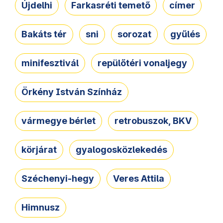
Újdelhi
Farkasréti temető
címer
Bakáts tér
sni
sorozat
gyűlés
minifesztivál
repülőtéri vonaljegy
Örkény István Színház
vármegye bérlet
retrobuszok, BKV
körjárat
gyalogosközlekedés
Széchenyi-hegy
Veres Attila
Himnusz