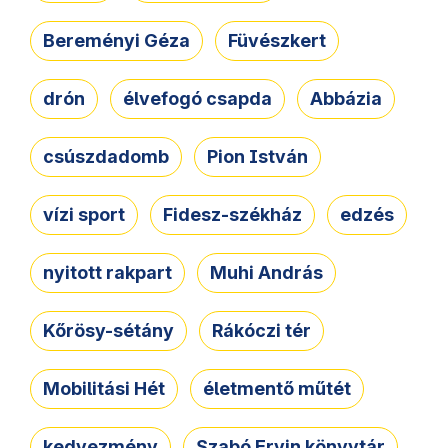
Bereményi Géza
Füvészkert
drón
élvefogó csapda
Abbázia
csúszdadomb
Pion István
vízi sport
Fidesz-székház
edzés
nyitott rakpart
Muhi András
Kőrösy-sétány
Rákóczi tér
Mobilitási Hét
életmentő műtét
kedvezmény
Szabó Ervin könyvtár