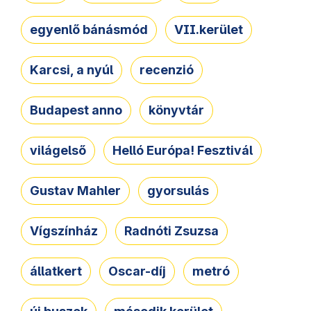
egyenlő bánásmód
VII.kerület
Karcsi, a nyúl
recenzió
Budapest anno
könyvtár
világelső
Helló Európa! Fesztivál
Gustav Mahler
gyorsulás
Vígszínház
Radnóti Zsuzsa
állatkert
Oscar-díj
metró