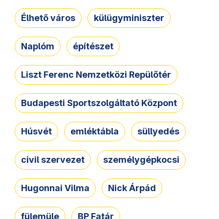
Élhető város
külügyminiszter
Naplóm
építészet
Liszt Ferenc Nemzetközi Repülőtér
Budapesti Sportszolgáltató Központ
Húsvét
emléktábla
süllyedés
civil szervezet
személygépkocsi
Hugonnai Vilma
Nick Árpád
fülemüle
BP Fatár