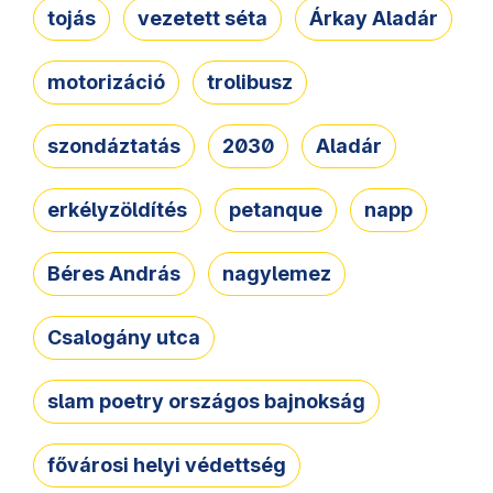
tojás
vezetett séta
Árkay Aladár
motorizáció
trolibusz
szondáztatás
2030
Aladár
erkélyzöldítés
petanque
napp
Béres András
nagylemez
Csalogány utca
slam poetry országos bajnokság
fővárosi helyi védettség