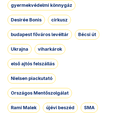
gyermekvédelmi könnygáz
Desirée Bonis
cirkusz
budapest főváros levéltár
Bécsi út
Ukrajna
viharkárok
első ajtós felszállás
Nielsen piackutató
Országos Mentőszolgálat
Rami Malek
újévi beszéd
SMA