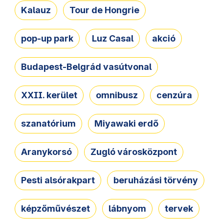
Kalauz
Tour de Hongrie
pop-up park
Luz Casal
akció
Budapest-Belgrád vasútvonal
XXII. kerület
omnibusz
cenzúra
szanatórium
Miyawaki erdő
Aranykorsó
Zugló városközpont
Pesti alsórakpart
beruházási törvény
képzőművészet
lábnyom
tervek