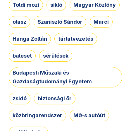
Toldi mozi
sikló
Magyar Közlöny
olasz
Szaniszló Sándor
Marci
Hanga Zoltán
tárlatvezetés
baleset
sérülések
Budapesti Műszaki és
Gazdaságtudományi Egyetem
zsidó
biztonsági őr
közbringarendszer
M0-s autóút