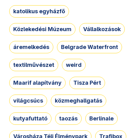
katolikus egyházfő
Közlekedési Múzeum
Vállalkozások
áremelkedés
Belgrade Waterfront
textilművészet
weird
Maarif alapítvány
Tisza Pért
világcsúcs
közmeghallgatás
kutyafuttató
taozás
Berlinale
Városháza Téli Élménypark
Trafibox