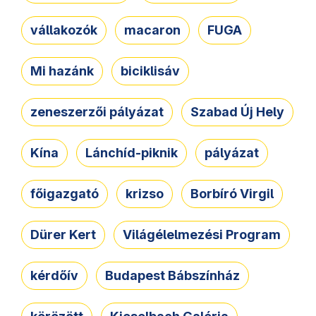
vállakozók
macaron
FUGA
Mi hazánk
biciklisáv
zeneszerzői pályázat
Szabad Új Hely
Kína
Lánchíd-piknik
pályázat
főigazgató
krizso
Borbíró Virgil
Dürer Kert
Világélelmezési Program
kérdőív
Budapest Bábszínház