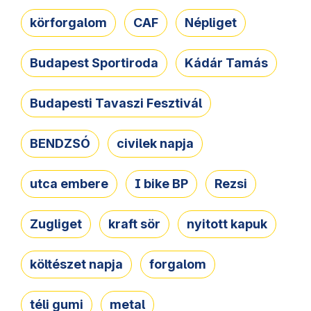
körforgalom
CAF
Népliget
Budapest Sportiroda
Kádár Tamás
Budapesti Tavaszi Fesztivál
BENDZSÓ
civilek napja
utca embere
I bike BP
Rezsi
Zugliget
kraft sör
nyitott kapuk
költészet napja
forgalom
téli gumi
metal