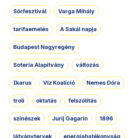
Sörfesztivál
Varga Mihály
tarifaemelés
A Sakál napja
Budapest Nagyregény
Soteria Alapítvány
változás
Ikarus
Víz Koalíció
Nemes Dóra
troli
oktatás
felszólítás
színészek
Jurij Gagarin
1896
látványtervek
energiahatékonyság