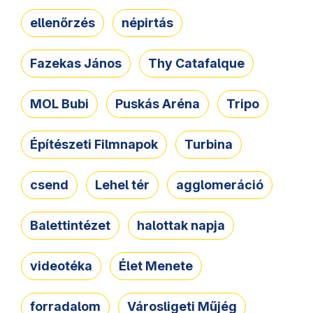
ellenőrzés
népirtás
Fazekas János
Thy Catafalque
MOL Bubi
Puskás Aréna
Tripo
Építészeti Filmnapok
Turbina
csend
Lehel tér
agglomeráció
Balettintézet
halottak napja
videotéka
Élet Menete
forradalom
Városligeti Műjég