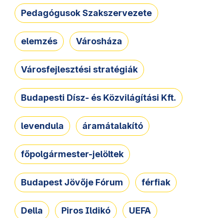
Pedagógusok Szakszervezete
elemzés
Városháza
Városfejlesztési stratégiák
Budapesti Dísz- és Közvilágítási Kft.
levendula
áramátalakító
főpolgármester-jelöltek
Budapest Jövője Fórum
férfiak
Della
Piros Ildikó
UEFA