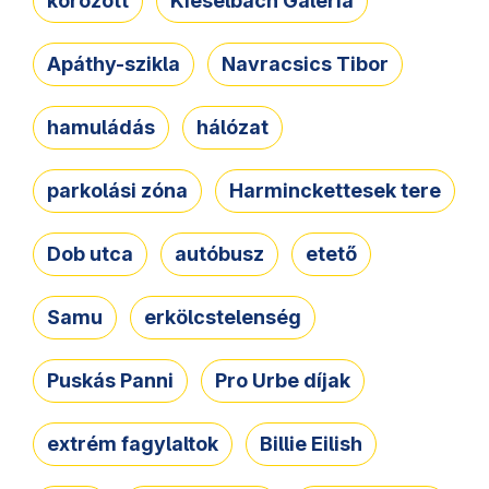
körözött
Kieselbach Galéria
Apáthy-szikla
Navracsics Tibor
hamuládás
hálózat
parkolási zóna
Harminckettesek tere
Dob utca
autóbusz
etető
Samu
erkölcstelenség
Puskás Panni
Pro Urbe díjak
extrém fagylaltok
Billie Eilish