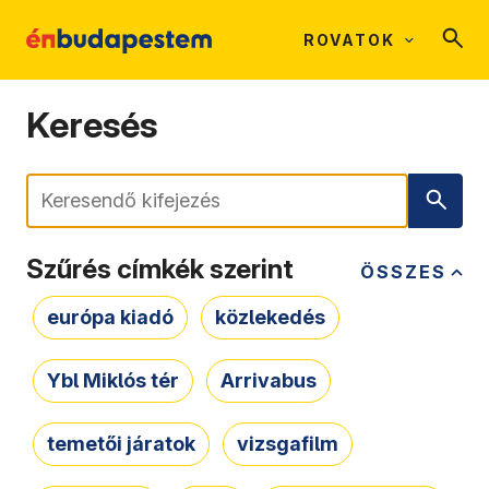
ROVATOK
Keresés
Keresés
Szűrés címkék szerint
ÖSSZES
európa kiadó
közlekedés
Ybl Miklós tér
Arrivabus
temetői járatok
vizsgafilm