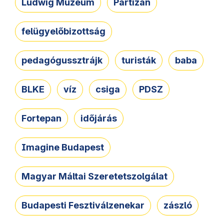
Ludwig Múzeum
Partizán
felügyelőbizottság
pedagógussztrájk
turisták
baba
BLKE
víz
csiga
PDSZ
Fortepan
időjárás
Imagine Budapest
Magyar Máltai Szeretetszolgálat
Budapesti Fesztiválzenekar
zászló