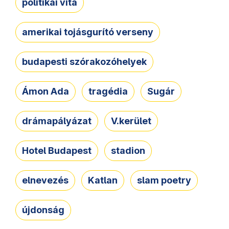
politikai vita
amerikai tojásgurító verseny
budapesti szórakozóhelyek
Ámon Ada
tragédia
Sugár
drámapályázat
V.kerület
Hotel Budapest
stadion
elnevezés
Katlan
slam poetry
újdonság