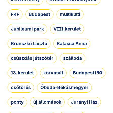
FKF
Budapest
multikulti
Jubileumi park
VIII.kerület
Brunszkó László
Balassa Anna
csúszdás játszótér
szálloda
13. kerület
körvasút
Budapest150
csőtörés
Óbuda-Békásmegyer
ponty
új állomások
Jurányi Ház