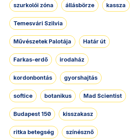
szurkolói zóna
állásbörze
kassza
Temesvári Szilvia
Művészetek Palotája
Határ út
Farkas-erdő
irodaház
kordonbontás
gyorshajtás
softice
botanikus
Mad Scientist
Budapest 150
kisszakasz
ritka betegség
színésznő