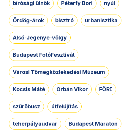
bírósági ülnök
Péterfy Bori
nyúl
Ördög-árok
bisztró
urbanisztika
Alsó-Jegenye-völgy
Budapest FotóFesztivál
Városi Tömegközlekedési Múzeum
Kocsis Máté
Orbán Vikor
FÖRI
szűrőbusz
útfelújítás
teherpályaudvar
Budapest Maraton