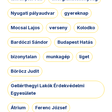
Nyugati pályaudvar
gyereknap
Mocsai Lajos
verseny
Kolodko
Bardóczi Sándor
Budapest Hatás
bizonytalan
munkagép
liget
Böröcz Judit
Gellérthegyi Lakók Érdekvédelmi
Egyesülete
Átrium
Ferenc József