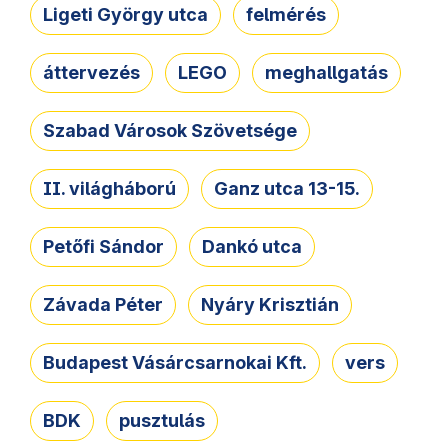
Ligeti György utca
felmérés
áttervezés
LEGO
meghallgatás
Szabad Városok Szövetsége
II. világháború
Ganz utca 13-15.
Petőfi Sándor
Dankó utca
Závada Péter
Nyáry Krisztián
Budapest Vásárcsarnokai Kft.
vers
BDK
pusztulás