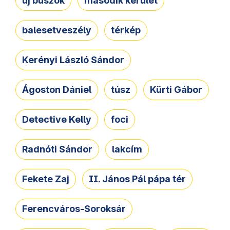
új buszok
második kerület
balesetveszély
térkép
Kerényi László Sándor
Ágoston Dániel
túsz
Kürti Gábor
Detective Kelly
foci
Radnóti Sándor
lakcím
Fekete Zaj
II. János Pál pápa tér
Ferencváros-Soroksár