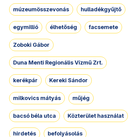
múzeumösszevonás
hulladékgyűjtő
egymillió
élhetőség
facsemete
Zoboki Gábor
Duna Menti Regionális Vízmű Zrt.
kerékpár
Kereki Sándor
milkovics mátyás
műjég
bacsó béla utca
Közterület használat
hirdetés
befolyásolás