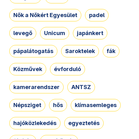
Nők a Nőkért Egyesület
padel
levegő
Unicum
japánkert
pápalátogatás
Saroktelek
fák
Közművek
évforduló
kamerarendszer
ANTSZ
Népsziget
hős
klímasemleges
hajóközlekedés
egyeztetés