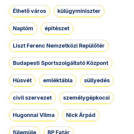
Élhető város
külügyminiszter
Naplóm
építészet
Liszt Ferenc Nemzetközi Repülőtér
Budapesti Sportszolgáltató Központ
Húsvét
emléktábla
süllyedés
civil szervezet
személygépkocsi
Hugonnai Vilma
Nick Árpád
fülemüle
BP Fatár