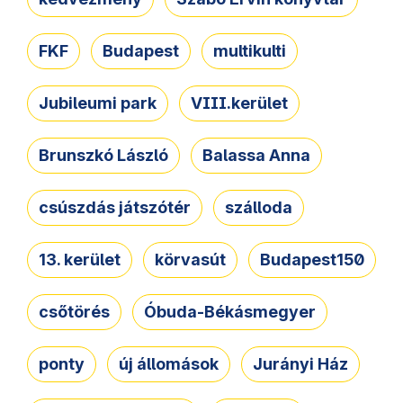
FKF
Budapest
multikulti
Jubileumi park
VIII.kerület
Brunszkó László
Balassa Anna
csúszdás játszótér
szálloda
13. kerület
körvasút
Budapest150
csőtörés
Óbuda-Békásmegyer
ponty
új állomások
Jurányi Ház