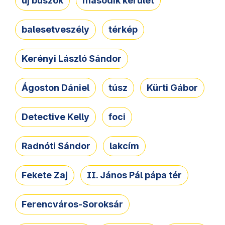
új buszok
második kerület
balesetveszély
térkép
Kerényi László Sándor
Ágoston Dániel
túsz
Kürti Gábor
Detective Kelly
foci
Radnóti Sándor
lakcím
Fekete Zaj
II. János Pál pápa tér
Ferencváros-Soroksár