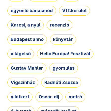
egyenlő bánásmód
VII.kerület
Karcsi, a nyúl
recenzió
Budapest anno
könyvtár
világelső
Helló Európa! Fesztivál
Gustav Mahler
gyorsulás
Vígszínház
Radnóti Zsuzsa
állatkert
Oscar-díj
metró