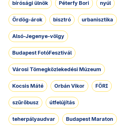
bírósági ülnök
Péterfy Bori
nyúl
Ördög-árok
bisztró
urbanisztika
Alsó-Jegenye-völgy
Budapest FotóFesztivál
Városi Tömegközlekedési Múzeum
Kocsis Máté
Orbán Vikor
FÖRI
szűrőbusz
útfelújítás
teherpályaudvar
Budapest Maraton