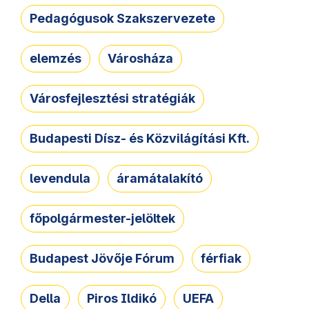
Pedagógusok Szakszervezete
elemzés
Városháza
Városfejlesztési stratégiák
Budapesti Dísz- és Közvilágítási Kft.
levendula
áramátalakító
főpolgármester-jelöltek
Budapest Jövője Fórum
férfiak
Della
Piros Ildikó
UEFA