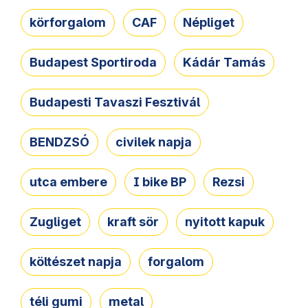
körforgalom
CAF
Népliget
Budapest Sportiroda
Kádár Tamás
Budapesti Tavaszi Fesztivál
BENDZSÓ
civilek napja
utca embere
I bike BP
Rezsi
Zugliget
kraft sör
nyitott kapuk
költészet napja
forgalom
téli gumi
metal