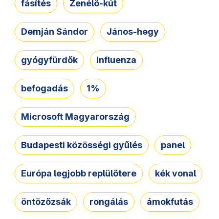
fásítés
Zenélő-kút
Demján Sándor
János-hegy
gyógyfürdők
influenza
befogadás
1%
Microsoft Magyarország
Budapesti közösségi gyűlés
panel
Európa legjobb replülőtere
kék vonal
öntözőzsák
rongálás
ámokfutás