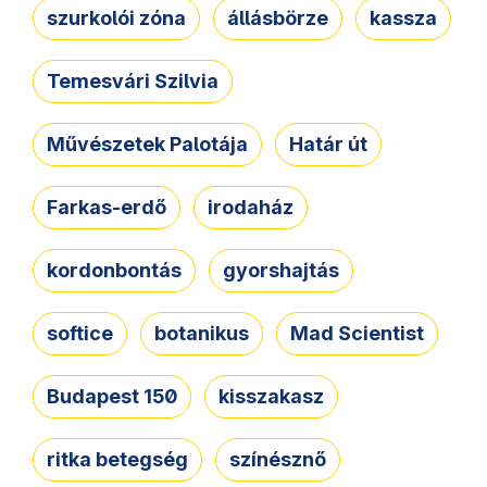
szurkolói zóna
állásbörze
kassza
Temesvári Szilvia
Művészetek Palotája
Határ út
Farkas-erdő
irodaház
kordonbontás
gyorshajtás
softice
botanikus
Mad Scientist
Budapest 150
kisszakasz
ritka betegség
színésznő