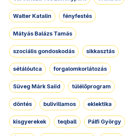
Walter Katalin
fényfestés
Mátyás Balázs Tamás
szociális gondoskodás
sikkasztás
sétálóutca
forgalomkorlátozás
Süveg Márk Saiid
túlélőprogram
döntés
bulivillamos
eklektika
kisgyerekek
teqball
Pálfi György