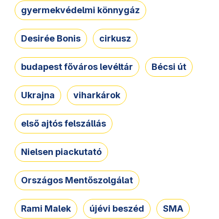
gyermekvédelmi könnygáz
Desirée Bonis
cirkusz
budapest főváros levéltár
Bécsi út
Ukrajna
viharkárok
első ajtós felszállás
Nielsen piackutató
Országos Mentőszolgálat
Rami Malek
újévi beszéd
SMA