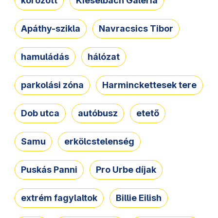
körözött
Kieselbach Galéria
Apáthy-szikla
Navracsics Tibor
hamuládás
hálózat
parkolási zóna
Harminckettesek tere
Dob utca
autóbusz
etető
Samu
erkölcstelenség
Puskás Panni
Pro Urbe díjak
extrém fagylaltok
Billie Eilish