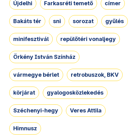
Újdelhi
Farkasréti temető
címer
Bakáts tér
sni
sorozat
gyűlés
minifesztivál
repülőtéri vonaljegy
Örkény István Színház
vármegye bérlet
retrobuszok, BKV
körjárat
gyalogosközlekedés
Széchenyi-hegy
Veres Attila
Himnusz