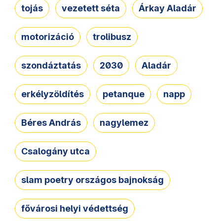
tojás
vezetett séta
Árkay Aladár
motorizáció
trolibusz
szondáztatás
2030
Aladár
erkélyzöldítés
petanque
napp
Béres András
nagylemez
Csalogány utca
slam poetry országos bajnokság
fővárosi helyi védettség