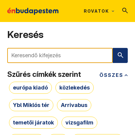
ROVATOK
Keresés
Keresés
Szűrés címkék szerint
ÖSSZES
európa kiadó
közlekedés
Ybl Miklós tér
Arrivabus
temetői járatok
vizsgafilm