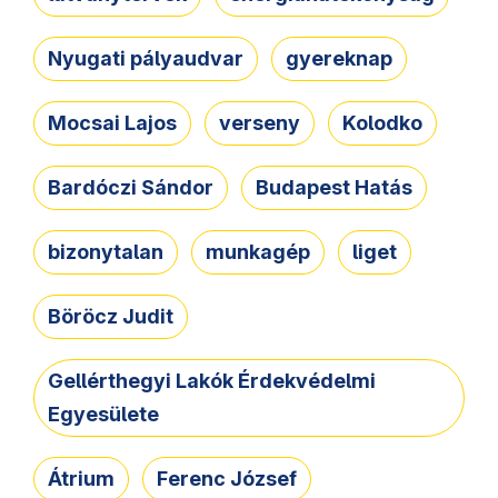
Nyugati pályaudvar
gyereknap
Mocsai Lajos
verseny
Kolodko
Bardóczi Sándor
Budapest Hatás
bizonytalan
munkagép
liget
Böröcz Judit
Gellérthegyi Lakók Érdekvédelmi
Egyesülete
Átrium
Ferenc József