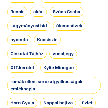
Renoir
akác
Szűcs Csaba
Lágymányosi híd
ólomcsövek
nyomda
Kocsiszín
Cinkotai Tájház
vonaljegy
XII.kerület
Kylie Minogue
romák elleni sorozatgyilkosságok
emléknapja
Horn Gyula
Nappal hajtva
üzlet