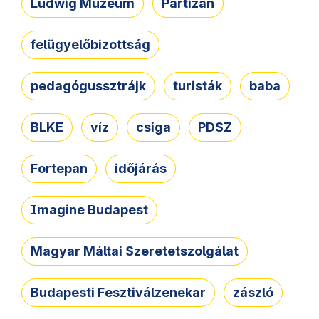
Ludwig Múzeum
Partizán
felügyelőbizottság
pedagógussztrájk
turisták
baba
BLKE
víz
csiga
PDSZ
Fortepan
időjárás
Imagine Budapest
Magyar Máltai Szeretetszolgálat
Budapesti Fesztiválzenekar
zászló