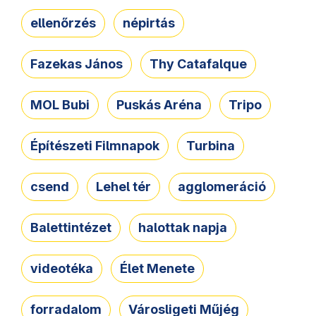
ellenőrzés
népirtás
Fazekas János
Thy Catafalque
MOL Bubi
Puskás Aréna
Tripo
Építészeti Filmnapok
Turbina
csend
Lehel tér
agglomeráció
Balettintézet
halottak napja
videotéka
Élet Menete
forradalom
Városligeti Műjég