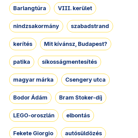
Barlangtúra
VIII. kerület
nindzsakormány
szabadstrand
kerítés
Mit kívánsz, Budapest?
patika
síkosságmentesítés
magyar márka
Csengery utca
Bodor Ádám
Bram Stoker-díj
LEGO-oroszlán
elbontás
Fekete Giorgio
autósüldözés