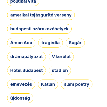
politikai vita
amerikai tojásgurító verseny
budapesti szórakozóhelyek
Ámon Ada
tragédia
Sugár
drámapályázat
V.kerület
Hotel Budapest
stadion
elnevezés
Katlan
slam poetry
újdonság