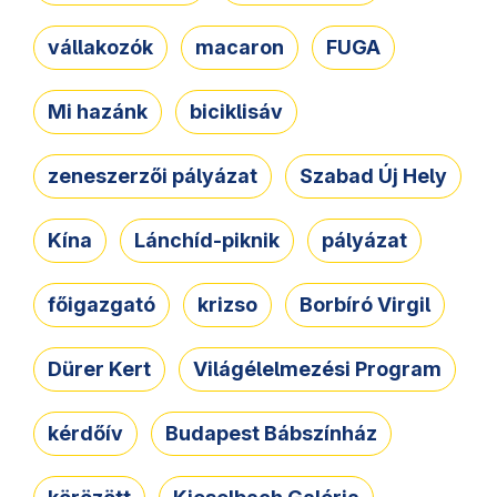
vállakozók
macaron
FUGA
Mi hazánk
biciklisáv
zeneszerzői pályázat
Szabad Új Hely
Kína
Lánchíd-piknik
pályázat
főigazgató
krizso
Borbíró Virgil
Dürer Kert
Világélelmezési Program
kérdőív
Budapest Bábszínház