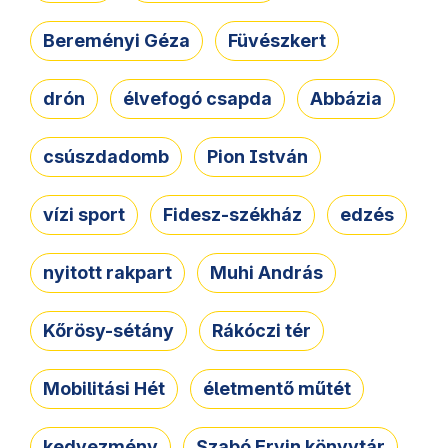
Bereményi Géza
Füvészkert
drón
élvefogó csapda
Abbázia
csúszdadomb
Pion István
vízi sport
Fidesz-székház
edzés
nyitott rakpart
Muhi András
Kőrösy-sétány
Rákóczi tér
Mobilitási Hét
életmentő műtét
kedvezmény
Szabó Ervin könyvtár