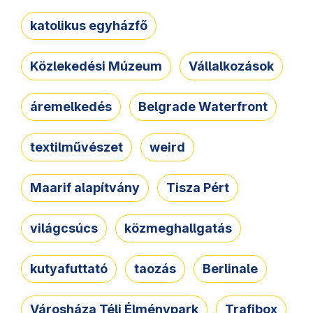
katolikus egyházfő
Közlekedési Múzeum
Vállalkozások
áremelkedés
Belgrade Waterfront
textilművészet
weird
Maarif alapítvány
Tisza Pért
világcsúcs
közmeghallgatás
kutyafuttató
taozás
Berlinale
Városháza Téli Élménypark
Trafibox