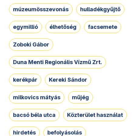
múzeumösszevonás
hulladékgyűjtő
egymillió
élhetőség
facsemete
Zoboki Gábor
Duna Menti Regionális Vízmű Zrt.
kerékpár
Kereki Sándor
milkovics mátyás
műjég
bacsó béla utca
Közterület használat
hirdetés
befolyásolás