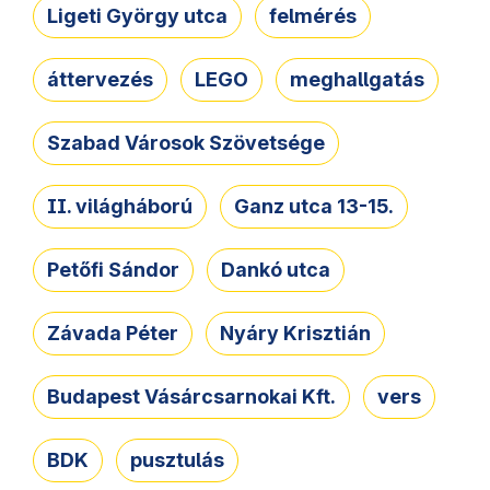
Ligeti György utca
felmérés
áttervezés
LEGO
meghallgatás
Szabad Városok Szövetsége
II. világháború
Ganz utca 13-15.
Petőfi Sándor
Dankó utca
Závada Péter
Nyáry Krisztián
Budapest Vásárcsarnokai Kft.
vers
BDK
pusztulás