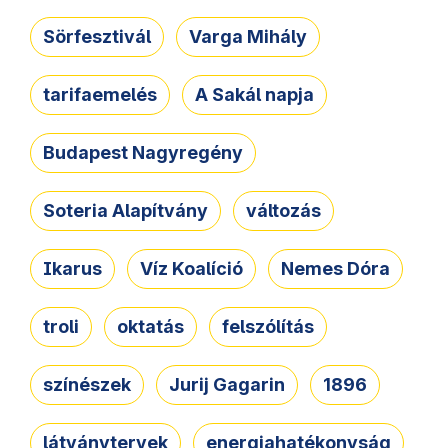
Sörfesztivál
Varga Mihály
tarifaemelés
A Sakál napja
Budapest Nagyregény
Soteria Alapítvány
változás
Ikarus
Víz Koalíció
Nemes Dóra
troli
oktatás
felszólítás
színészek
Jurij Gagarin
1896
látványtervek
energiahatékonyság