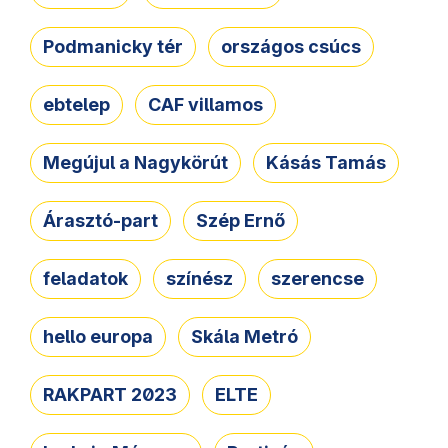
Podmanicky tér
országos csúcs
ebtelep
CAF villamos
Megújul a Nagykörút
Kásás Tamás
Árasztó-part
Szép Ernő
feladatok
színész
szerencse
hello europa
Skála Metró
RAKPART 2023
ELTE