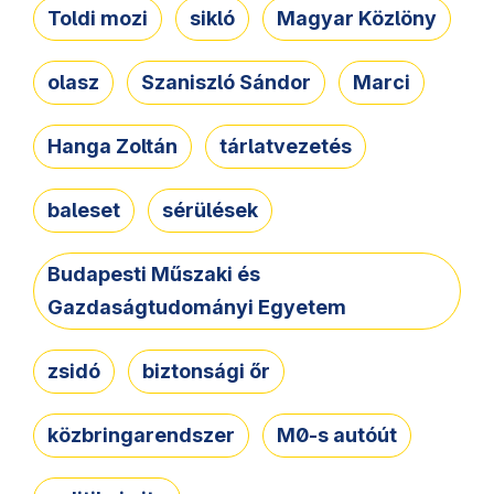
Toldi mozi
sikló
Magyar Közlöny
olasz
Szaniszló Sándor
Marci
Hanga Zoltán
tárlatvezetés
baleset
sérülések
Budapesti Műszaki és
Gazdaságtudományi Egyetem
zsidó
biztonsági őr
közbringarendszer
M0-s autóút