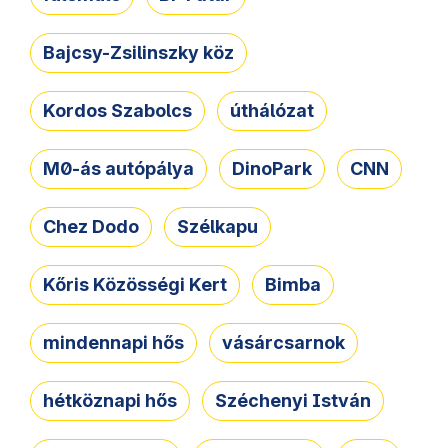
Bajcsy-Zsilinszky köz
Kordos Szabolcs
úthálózat
M0-ás autópálya
DinoPark
CNN
Chez Dodo
Szélkapu
Kőris Közösségi Kert
Bimba
mindennapi hős
vásárcsarnok
hétköznapi hős
Széchenyi István