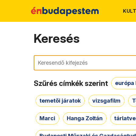
KUL
Keresés
Keresés
Szűrés címkék szerint
európa 
temetői járatok
vizsgafilm
T
Marci
Hanga Zoltán
tárlatv
Budapesti Műszaki és Gazdaságtu