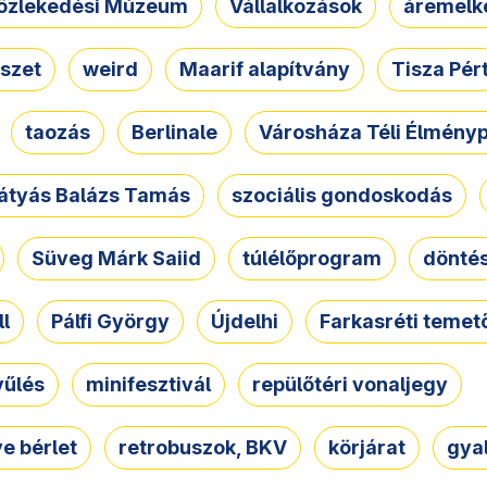
özlekedési Múzeum
Vállalkozások
áremelk
szet
weird
Maarif alapítvány
Tisza Pér
taozás
Berlinale
Városháza Téli Élmény
átyás Balázs Tamás
szociális gondoskodás
Süveg Márk Saiid
túlélőprogram
dönté
ll
Pálfi György
Újdelhi
Farkasréti temet
yűlés
minifesztivál
repülőtéri vonaljegy
e bérlet
retrobuszok, BKV
körjárat
gya