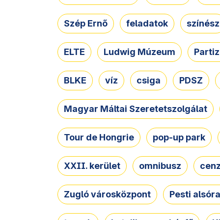
Szép Ernő
feladatok
színész
ELTE
Ludwig Múzeum
Parti
BLKE
víz
csiga
PDSZ
Magyar Máltai Szeretetszolgálat
Tour de Hongrie
pop-up park
XXII. kerület
omnibusz
cen
Zugló városközpont
Pesti alsór