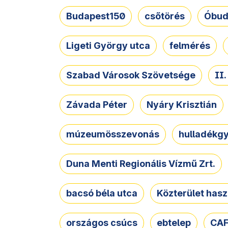
Budapest150
csőtörés
Óbud
Ligeti György utca
felmérés
Szabad Városok Szövetsége
II
Závada Péter
Nyáry Krisztián
múzeumösszevonás
hulladékgy
Duna Menti Regionális Vízmű Zrt.
bacsó béla utca
Közterület hasz
országos csúcs
ebtelep
CAF