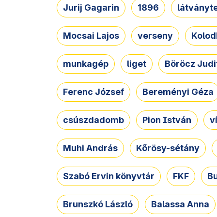
Jurij Gagarin
1896
látványt
Mocsai Lajos
verseny
Kolod
munkagép
liget
Böröcz Judi
Ferenc József
Bereményi Géza
csúszdadomb
Pion István
v
Muhi András
Kőrösy-sétány
Szabó Ervin könyvtár
FKF
B
Brunszkó László
Balassa Anna