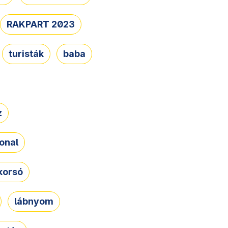
RAKPART 2023
turisták
baba
z
onal
korsó
lábnyom