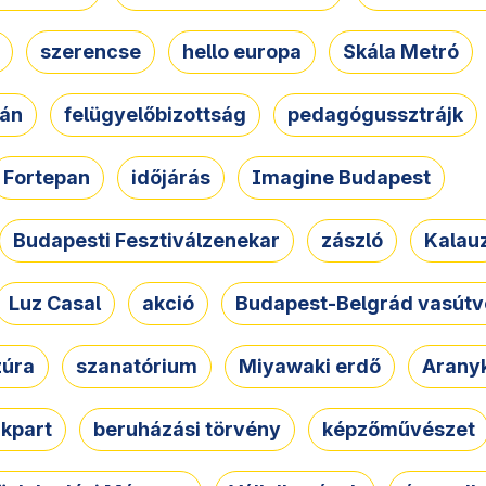
szerencse
hello europa
Skála Metró
zán
felügyelőbizottság
pedagógussztrájk
Fortepan
időjárás
Imagine Budapest
Budapesti Fesztiválzenekar
zászló
Kalau
Luz Casal
akció
Budapest-Belgrád vasútv
zúra
szanatórium
Miyawaki erdő
Arany
akpart
beruházási törvény
képzőművészet