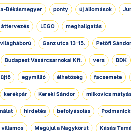
a-Békásmegyer
ponty
új állomások
Ju
áttervezés
LEGO
meghallgatás
. világháború
Ganz utca 13-15.
Petőfi Sándo
Budapest Vásárcsarnokai Kft.
vers
BDK
űjtő
egymillió
élhetőség
facsemete
kerékpár
Kereki Sándor
milkovics mátyá
nálat
hirdetés
befolyásolás
Podmanicky
 villamos
Megújul a Nagykörút
Kásás Tam