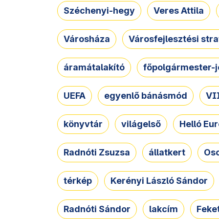
Széchenyi-hegy
Veres Attila
Városháza
Városfejlesztési str
áramátalakító
főpolgármester-j
UEFA
egyenlő bánásmód
VII
könyvtár
világelső
Helló Eur
Radnóti Zsuzsa
állatkert
Osc
térkép
Kerényi László Sándor
Radnóti Sándor
lakcím
Feket