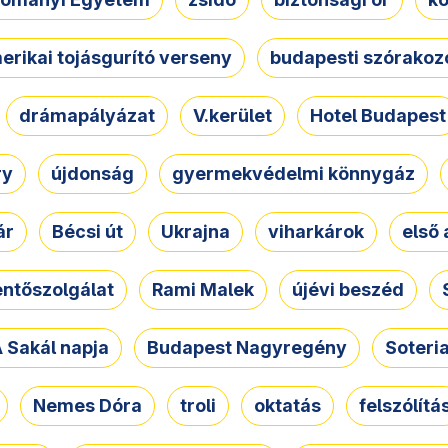
erikai tojásgurító verseny
budapesti szórakoz
drámapályázat
V.kerület
Hotel Budapest
ry
újdonság
gyermekvédelmi könnygáz
ár
Bécsi út
Ukrajna
viharkárok
első 
ntőszolgálat
Rami Malek
újévi beszéd
 Sakál napja
Budapest Nagyregény
Soteri
Nemes Dóra
troli
oktatás
felszólítá