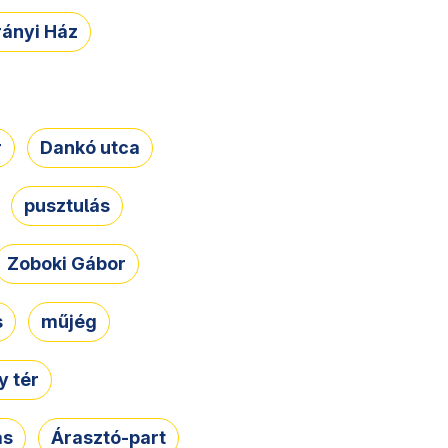
rányi Ház
r
Dankó utca
pusztulás
Zoboki Gábor
s
műjég
 tér
ás
Árasztó-part