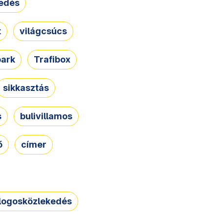
edés
t
világcsúcs
park
Trafibox
sikkasztás
s
bulivillamos
ő
címer
logosközlekedés