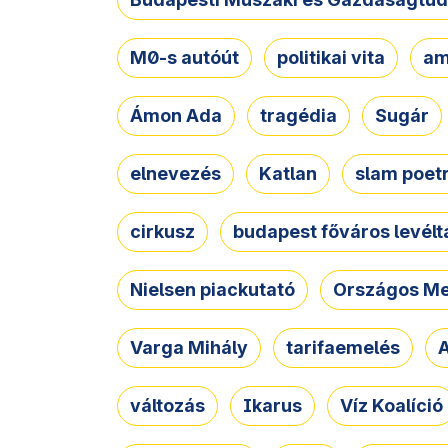
M0-s autóút
politikai vita
am
Ámon Ada
tragédia
Sugár
elnevezés
Katlan
slam poet
cirkusz
budapest főváros levélt
Nielsen piackutató
Országos Me
Varga Mihály
tarifaemelés
A
változás
Ikarus
Víz Koalíció