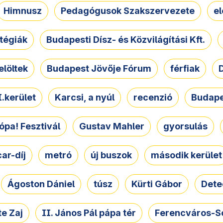
Himnusz
Pedagógusok Szakszervezete
e
atégiák
Budapesti Dísz- és Közvilágítási Kft.
elöltek
Budapest Jövője Fórum
férfiak
D
.kerület
Karcsi, a nyúl
recenzió
Budape
ópa! Fesztivál
Gustav Mahler
gyorsulás
ar-díj
metró
új buszok
második kerület
Ágoston Dániel
túsz
Kürti Gábor
Dete
e Zaj
II. János Pál pápa tér
Ferencváros-S