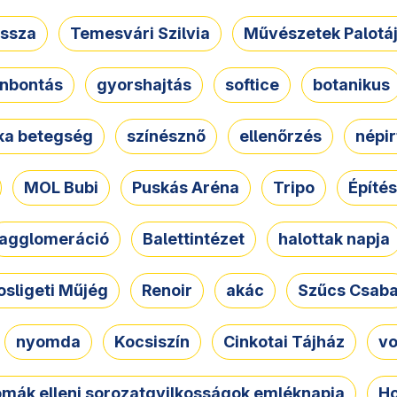
ssza
Temesvári Szilvia
Művészetek Palotá
nbontás
gyorshajtás
softice
botanikus
tka betegség
színésznő
ellenőrzés
népir
MOL Bubi
Puskás Aréna
Tripo
Építés
agglomeráció
Balettintézet
halottak napja
osligeti Műjég
Renoir
akác
Szűcs Csab
nyomda
Kocsiszín
Cinkotai Tájház
vo
omák elleni sorozatgyilkosságok emléknapja
Ho