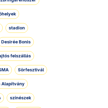
óhelyek
stadion
Desirée Bonis
ajtós felszállás
SMA
Sörfesztivál
a Alapítvány
s
színészek