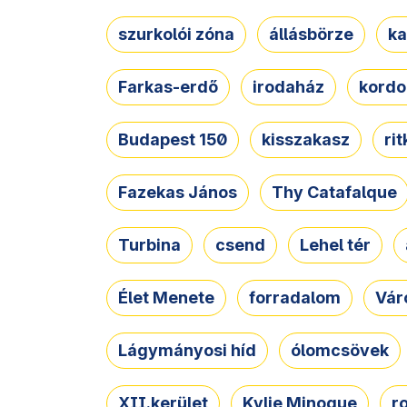
szurkolói zóna
állásbörze
ka
Farkas-erdő
irodaház
kordo
Budapest 150
kisszakasz
ri
Fazekas János
Thy Catafalque
Turbina
csend
Lehel tér
Élet Menete
forradalom
Vár
Lágymányosi híd
ólomcsövek
XII.kerület
Kylie Minogue
r