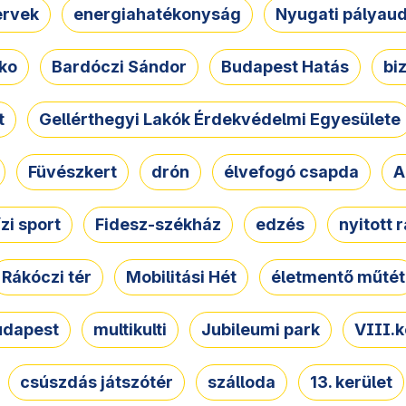
ervek
energiahatékonyság
Nyugati pályau
ko
Bardóczi Sándor
Budapest Hatás
bi
t
Gellérthegyi Lakók Érdekvédelmi Egyesülete
Füvészkert
drón
élvefogó csapda
A
ízi sport
Fidesz-székház
edzés
nyitott 
Rákóczi tér
Mobilitási Hét
életmentő műtét
udapest
multikulti
Jubileumi park
VIII.k
csúszdás játszótér
szálloda
13. kerület