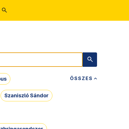
ÖSSZES
bus
Szaniszló Sándor
zbringarendszer