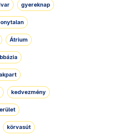
dvar
gyereknap
zonytalan
Átrium
bbázia
rakpart
kedvezmény
erület
körvasút