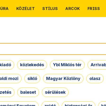
TÚRA
KÖZÉLET
STÍLUS
ARCOK
FRISS
kiadó
közlekedés
Ybl Miklós tér
Arriva
oldi mozi
sikló
Magyar Közlöny
olasz
ezetés
baleset
sérülések
dományi Egyetem
zsidó
biztonsági őr
kö