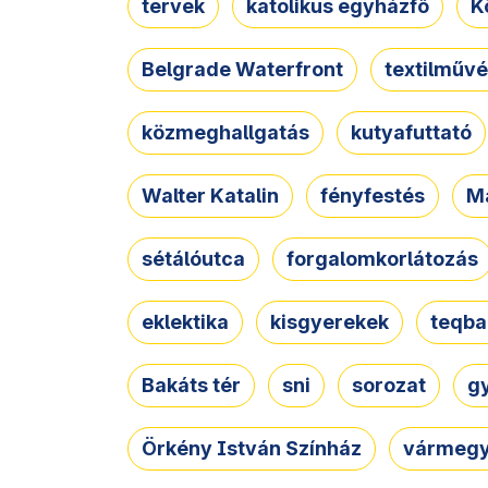
tervek
katolikus egyházfő
K
Belgrade Waterfront
textilművé
közmeghallgatás
kutyafuttató
Walter Katalin
fényfestés
M
sétálóutca
forgalomkorlátozás
eklektika
kisgyerekek
teqba
Bakáts tér
sni
sorozat
g
Örkény István Színház
vármegy