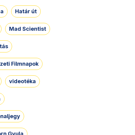
ja
Határ út
Mad Scientist
tás
zeti Filmnapok
videotéka
a
naljegy
rn Gyula