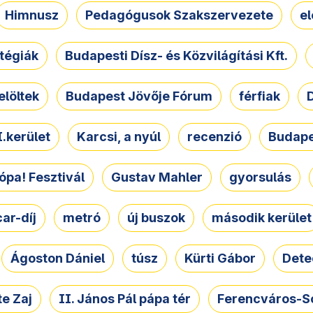
Himnusz
Pedagógusok Szakszervezete
e
atégiák
Budapesti Dísz- és Közvilágítási Kft.
elöltek
Budapest Jövője Fórum
férfiak
D
.kerület
Karcsi, a nyúl
recenzió
Budape
ópa! Fesztivál
Gustav Mahler
gyorsulás
ar-díj
metró
új buszok
második kerület
Ágoston Dániel
túsz
Kürti Gábor
Dete
e Zaj
II. János Pál pápa tér
Ferencváros-S