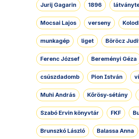
Jurij Gagarin
1896
látványt
Mocsai Lajos
verseny
Kolod
munkagép
liget
Böröcz Judi
Ferenc József
Bereményi Géza
csúszdadomb
Pion István
v
Muhi András
Kőrösy-sétány
Szabó Ervin könyvtár
FKF
B
Brunszkó László
Balassa Anna