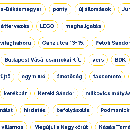
a-Békásmegyer
ponty
új állomások
Ju
áttervezés
LEGO
meghallgatás
. világháború
Ganz utca 13-15.
Petőfi Sándo
Budapest Vásárcsarnokai Kft.
vers
BDK
űjtő
egymillió
élhetőség
facsemete
kerékpár
Kereki Sándor
milkovics mátyá
nálat
hirdetés
befolyásolás
Podmanicky
 villamos
Megújul a Nagykörút
Kásás Tam