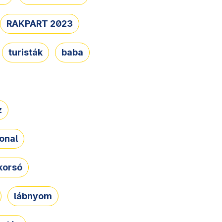
RAKPART 2023
turisták
baba
z
onal
korsó
lábnyom