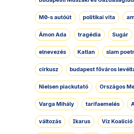
M0-s autóút
politikai vita
am
Ámon Ada
tragédia
Sugár
elnevezés
Katlan
slam poet
cirkusz
budapest főváros levélt
Nielsen piackutató
Országos Me
Varga Mihály
tarifaemelés
A
változás
Ikarus
Víz Koalíció