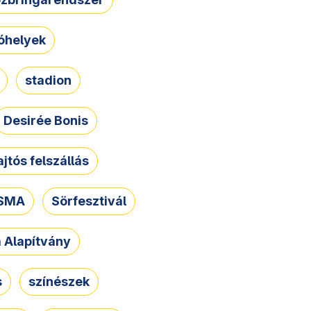
óhelyek
stadion
Desirée Bonis
ajtós felszállás
SMA
Sörfesztivál
a Alapítvány
s
színészek