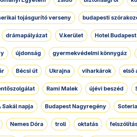
erikai tojásgurító verseny
budapesti szórakoz
drámapályázat
V.kerület
Hotel Budapest
ry
újdonság
gyermekvédelmi könnygáz
ár
Bécsi út
Ukrajna
viharkárok
első 
ntőszolgálat
Rami Malek
újévi beszéd
 Sakál napja
Budapest Nagyregény
Soteri
Nemes Dóra
troli
oktatás
felszólítá