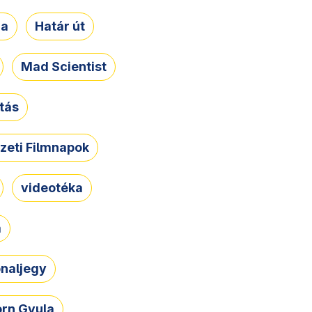
ja
Határ út
Mad Scientist
tás
zeti Filmnapok
videotéka
a
naljegy
rn Gyula