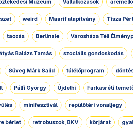
özlekedési Múzeum
Vállalkozások
áremelk
szet
weird
Maarif alapítvány
Tisza Pér
taozás
Berlinale
Városháza Téli Élmény
átyás Balázs Tamás
szociális gondoskodás
Süveg Márk Saiid
túlélőprogram
dönté
ll
Pálfi György
Újdelhi
Farkasréti temet
yűlés
minifesztivál
repülőtéri vonaljegy
e bérlet
retrobuszok, BKV
körjárat
gya