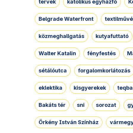
tervek
katolikus egyházfő
K
Belgrade Waterfront
textilművé
közmeghallgatás
kutyafuttató
Walter Katalin
fényfestés
M
sétálóutca
forgalomkorlátozás
eklektika
kisgyerekek
teqba
Bakáts tér
sni
sorozat
g
Örkény István Színház
vármegy