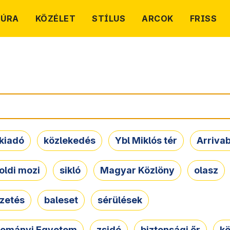
TÚRA
KÖZÉLET
STÍLUS
ARCOK
FRISS
kiadó
közlekedés
Ybl Miklós tér
Arriva
oldi mozi
sikló
Magyar Közlöny
olasz
ezetés
baleset
sérülések
dományi Egyetem
zsidó
biztonsági őr
kö