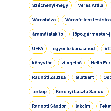
Széchenyi-hegy
Veres Attila
Városháza
Városfejlesztési str
áramátalakító
főpolgármester-j
UEFA
egyenlő bánásmód
VII
könyvtár
világelső
Helló Eur
Radnóti Zsuzsa
állatkert
Osc
térkép
Kerényi László Sándor
Radnóti Sándor
lakcím
Feket