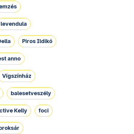
lemzés
levendula
ella
Piros Ildikó
st anno
Vígszínház
balesetveszély
ctive Kelly
foci
oroksár