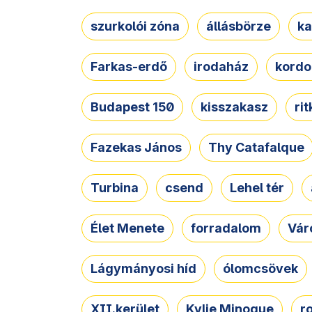
szurkolói zóna
állásbörze
ka
Farkas-erdő
irodaház
kordo
Budapest 150
kisszakasz
ri
Fazekas János
Thy Catafalque
Turbina
csend
Lehel tér
Élet Menete
forradalom
Vár
Lágymányosi híd
ólomcsövek
XII.kerület
Kylie Minogue
r