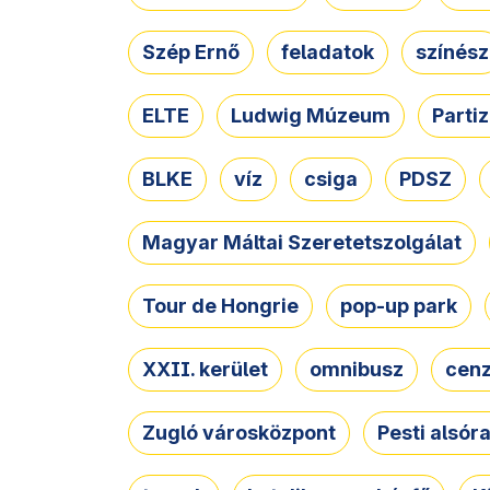
Szép Ernő
feladatok
színész
ELTE
Ludwig Múzeum
Parti
BLKE
víz
csiga
PDSZ
Magyar Máltai Szeretetszolgálat
Tour de Hongrie
pop-up park
XXII. kerület
omnibusz
cen
Zugló városközpont
Pesti alsór