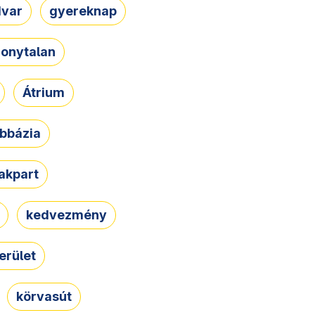
dvar
gyereknap
zonytalan
Átrium
bbázia
rakpart
kedvezmény
erület
körvasút