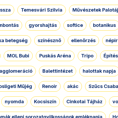
ssza
Temesvári Szilvia
Művészetek Palotá
nbontás
gyorshajtás
softice
botanikus
tka betegség
színésznő
ellenőrzés
népir
MOL Bubi
Puskás Aréna
Tripo
Építés
agglomeráció
Balettintézet
halottak napja
osligeti Műjég
Renoir
akác
Szűcs Csab
nyomda
Kocsiszín
Cinkotai Tájház
vo
omák elleni sorozatgyilkosságok emléknapja
Ho