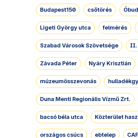
Budapest150
csőtörés
Óbud
Ligeti György utca
felmérés
Szabad Városok Szövetsége
II
Závada Péter
Nyáry Krisztián
múzeumösszevonás
hulladékgy
Duna Menti Regionális Vízmű Zrt.
bacsó béla utca
Közterület hasz
országos csúcs
ebtelep
CAF