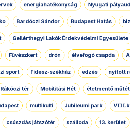
ervek
energiahatékonyság
Nyugati pályau
ko
Bardóczi Sándor
Budapest Hatás
bi
t
Gellérthegyi Lakók Érdekvédelmi Egyesülete
Füvészkert
drón
élvefogó csapda
A
ízi sport
Fidesz-székház
edzés
nyitott 
Rákóczi tér
Mobilitási Hét
életmentő műtét
udapest
multikulti
Jubileumi park
VIII.k
csúszdás játszótér
szálloda
13. kerület