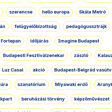
szerencse
hello europa
Skála Metró
zán
felügyelőbizottság
pedagógussztrájk
Fortepan
időjárás
Imagine Budapest
Budapesti Fesztiválzenekar
zászló
Kalau
Luz Casal
akció
Budapest-Belgrád vasútv
zúra
szanatórium
Miyawaki erdő
Arany
akpart
beruházási törvény
képzőművészet