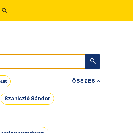
ÖSSZES
bus
Szaniszló Sándor
zbringarendszer