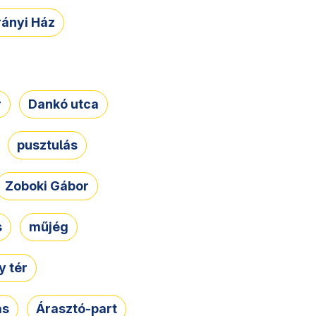
rányi Ház
r
Dankó utca
pusztulás
Zoboki Gábor
s
műjég
 tér
ás
Árasztó-part