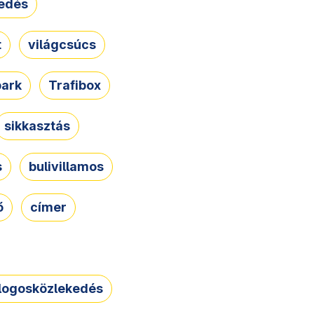
edés
t
világcsúcs
park
Trafibox
sikkasztás
s
bulivillamos
ő
címer
logosközlekedés