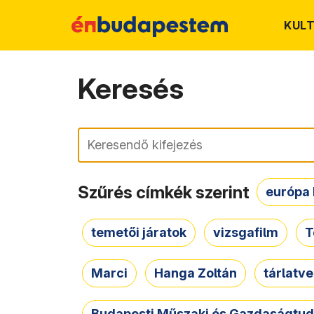
KUL
Keresés
Keresés
Szűrés címkék szerint
európa 
temetői járatok
vizsgafilm
T
Marci
Hanga Zoltán
tárlatv
Budapesti Műszaki és Gazdaságtu