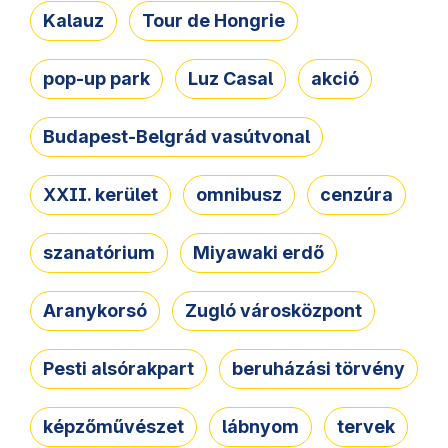
Kalauz
Tour de Hongrie
pop-up park
Luz Casal
akció
Budapest-Belgrád vasútvonal
XXII. kerület
omnibusz
cenzúra
szanatórium
Miyawaki erdő
Aranykorsó
Zugló városközpont
Pesti alsórakpart
beruházási törvény
képzőművészet
lábnyom
tervek