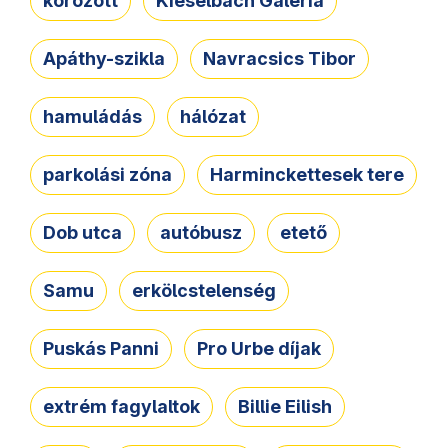
körözött
Kieselbach Galéria
Apáthy-szikla
Navracsics Tibor
hamuládás
hálózat
parkolási zóna
Harminckettesek tere
Dob utca
autóbusz
etető
Samu
erkölcstelenség
Puskás Panni
Pro Urbe díjak
extrém fagylaltok
Billie Eilish