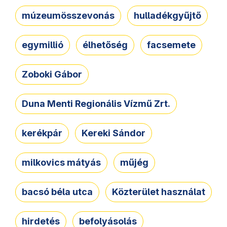
múzeumösszevonás
hulladékgyűjtő
egymillió
élhetőség
facsemete
Zoboki Gábor
Duna Menti Regionális Vízmű Zrt.
kerékpár
Kereki Sándor
milkovics mátyás
műjég
bacsó béla utca
Közterület használat
hirdetés
befolyásolás