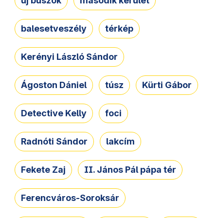
új buszok
második kerület
balesetveszély
térkép
Kerényi László Sándor
Ágoston Dániel
túsz
Kürti Gábor
Detective Kelly
foci
Radnóti Sándor
lakcím
Fekete Zaj
II. János Pál pápa tér
Ferencváros-Soroksár