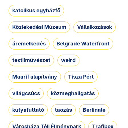
katolikus egyházfő
Közlekedési Múzeum
Vállalkozások
áremelkedés
Belgrade Waterfront
textilművészet
weird
Maarif alapítvány
Tisza Pért
világcsúcs
közmeghallgatás
kutyafuttató
taozás
Berlinale
Városháza Téli Élménypark
Trafibox