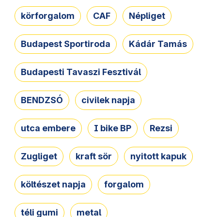
körforgalom
CAF
Népliget
Budapest Sportiroda
Kádár Tamás
Budapesti Tavaszi Fesztivál
BENDZSÓ
civilek napja
utca embere
I bike BP
Rezsi
Zugliget
kraft sör
nyitott kapuk
költészet napja
forgalom
téli gumi
metal