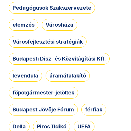
Pedagógusok Szakszervezete
elemzés
Városháza
Városfejlesztési stratégiák
Budapesti Dísz- és Közvilágítási Kft.
levendula
áramátalakító
főpolgármester-jelöltek
Budapest Jövője Fórum
férfiak
Della
Piros Ildikó
UEFA