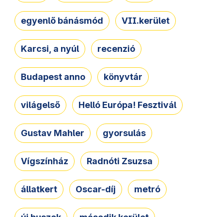
egyenlő bánásmód
VII.kerület
Karcsi, a nyúl
recenzió
Budapest anno
könyvtár
világelső
Helló Európa! Fesztivál
Gustav Mahler
gyorsulás
Vígszínház
Radnóti Zsuzsa
állatkert
Oscar-díj
metró