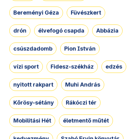
Bereményi Géza
Füvészkert
drón
élvefogó csapda
Abbázia
csúszdadomb
Pion István
vízi sport
Fidesz-székház
edzés
nyitott rakpart
Muhi András
Kőrösy-sétány
Rákóczi tér
Mobilitási Hét
életmentő műtét
kedvezmény
Szabó Ervin könyvtár