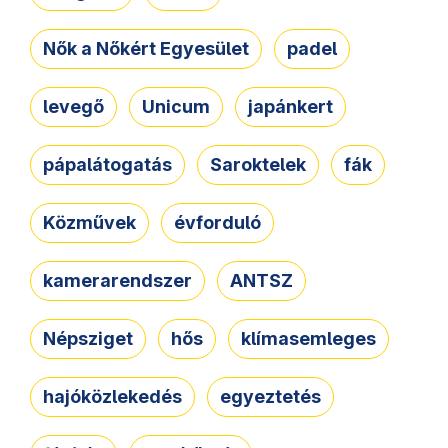
Nők a Nőkért Egyesület
padel
levegő
Unicum
japánkert
pápalátogatás
Saroktelek
fák
Közművek
évforduló
kamerarendszer
ANTSZ
Népsziget
hős
klímasemleges
hajóközlekedés
egyeztetés