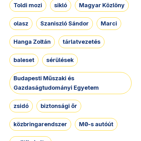
Toldi mozi
sikló
Magyar Közlöny
olasz
Szaniszló Sándor
Marci
Hanga Zoltán
tárlatvezetés
baleset
sérülések
Budapesti Műszaki és
Gazdaságtudományi Egyetem
zsidó
biztonsági őr
közbringarendszer
M0-s autóút