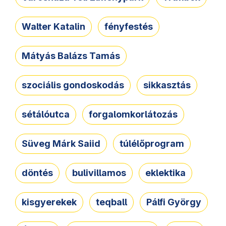
Walter Katalin
fényfestés
Mátyás Balázs Tamás
szociális gondoskodás
sikkasztás
sétálóutca
forgalomkorlátozás
Süveg Márk Saiid
túlélőprogram
döntés
bulivillamos
eklektika
kisgyerekek
teqball
Pálfi György