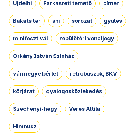
Újdelhi
Farkasréti temető
címer
Bakáts tér
sni
sorozat
gyűlés
minifesztivál
repülőtéri vonaljegy
Örkény István Színház
vármegye bérlet
retrobuszok, BKV
körjárat
gyalogosközlekedés
Széchenyi-hegy
Veres Attila
Himnusz