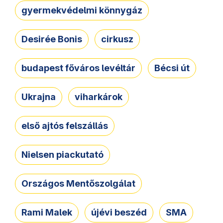
gyermekvédelmi könnygáz
Desirée Bonis
cirkusz
budapest főváros levéltár
Bécsi út
Ukrajna
viharkárok
első ajtós felszállás
Nielsen piackutató
Országos Mentőszolgálat
Rami Malek
újévi beszéd
SMA