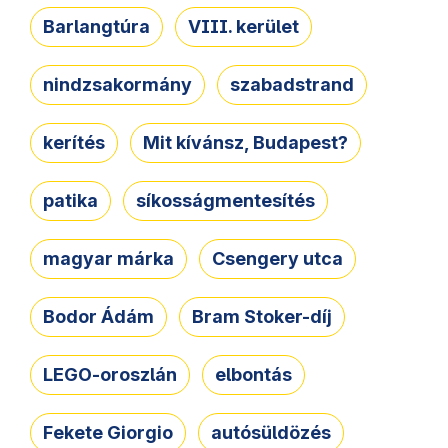
Barlangtúra
VIII. kerület
nindzsakormány
szabadstrand
kerítés
Mit kívánsz, Budapest?
patika
síkosságmentesítés
magyar márka
Csengery utca
Bodor Ádám
Bram Stoker-díj
LEGO-oroszlán
elbontás
Fekete Giorgio
autósüldözés