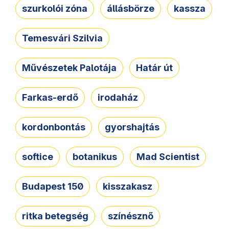
szurkolói zóna
állásbörze
kassza
Temesvári Szilvia
Művészetek Palotája
Határ út
Farkas-erdő
irodaház
kordonbontás
gyorshajtás
softice
botanikus
Mad Scientist
Budapest 150
kisszakasz
ritka betegség
színésznő