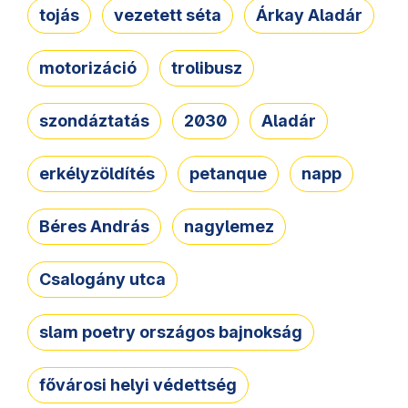
tojás
vezetett séta
Árkay Aladár
motorizáció
trolibusz
szondáztatás
2030
Aladár
erkélyzöldítés
petanque
napp
Béres András
nagylemez
Csalogány utca
slam poetry országos bajnokság
fővárosi helyi védettség