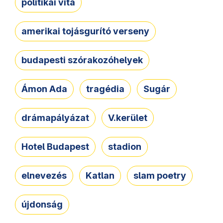
politikai vita
amerikai tojásgurító verseny
budapesti szórakozóhelyek
Ámon Ada
tragédia
Sugár
drámapályázat
V.kerület
Hotel Budapest
stadion
elnevezés
Katlan
slam poetry
újdonság