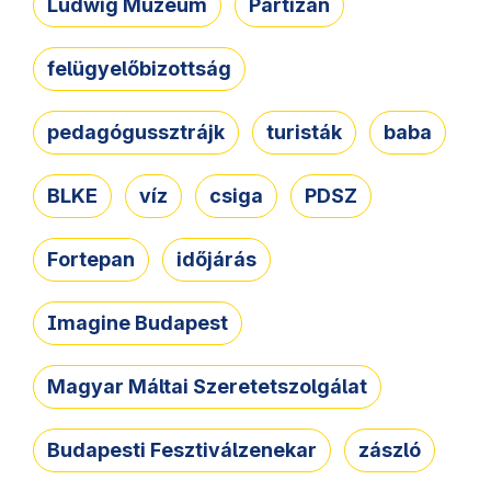
Ludwig Múzeum
Partizán
felügyelőbizottság
pedagógussztrájk
turisták
baba
BLKE
víz
csiga
PDSZ
Fortepan
időjárás
Imagine Budapest
Magyar Máltai Szeretetszolgálat
Budapesti Fesztiválzenekar
zászló