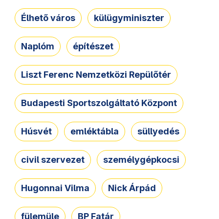
Élhető város
külügyminiszter
Naplóm
építészet
Liszt Ferenc Nemzetközi Repülőtér
Budapesti Sportszolgáltató Központ
Húsvét
emléktábla
süllyedés
civil szervezet
személygépkocsi
Hugonnai Vilma
Nick Árpád
fülemüle
BP Fatár