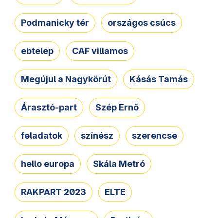
Podmanicky tér
országos csúcs
ebtelep
CAF villamos
Megújul a Nagykörút
Kásás Tamás
Árasztó-part
Szép Ernő
feladatok
színész
szerencse
hello europa
Skála Metró
RAKPART 2023
ELTE