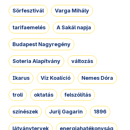
Sörfesztivál
Varga Mihály
tarifaemelés
A Sakál napja
Budapest Nagyregény
Soteria Alapítvány
változás
Ikarus
Víz Koalíció
Nemes Dóra
troli
oktatás
felszólítás
színészek
Jurij Gagarin
1896
látványtervek
energiahatékonyság