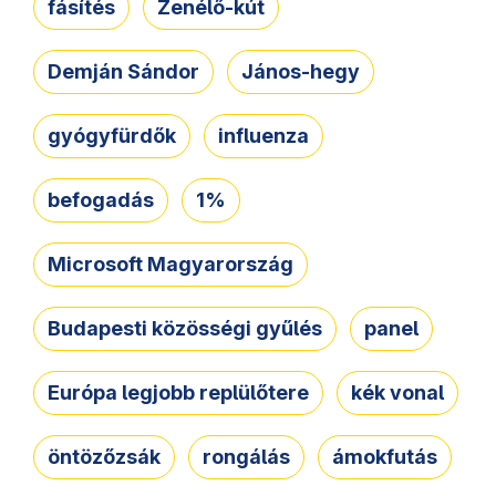
fásítés
Zenélő-kút
Demján Sándor
János-hegy
gyógyfürdők
influenza
befogadás
1%
Microsoft Magyarország
Budapesti közösségi gyűlés
panel
Európa legjobb replülőtere
kék vonal
öntözőzsák
rongálás
ámokfutás