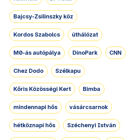
Bajcsy-Zsilinszky köz
Kordos Szabolcs
úthálózat
M0-ás autópálya
DinoPark
CNN
Chez Dodo
Szélkapu
Kőris Közösségi Kert
Bimba
mindennapi hős
vásárcsarnok
hétköznapi hős
Széchenyi István