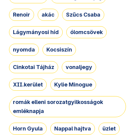
Renoir
akác
Szűcs Csaba
Lágymányosi híd
ólomcsövek
nyomda
Kocsiszín
Cinkotai Tájház
vonaljegy
XII.kerület
Kylie Minogue
romák elleni sorozatgyilkosságok
emléknapja
Horn Gyula
Nappal hajtva
üzlet