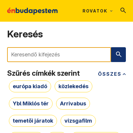
ROVATOK
Keresés
Keresés
Szűrés címkék szerint
ÖSSZES
európa kiadó
közlekedés
Ybl Miklós tér
Arrivabus
temetői járatok
vizsgafilm