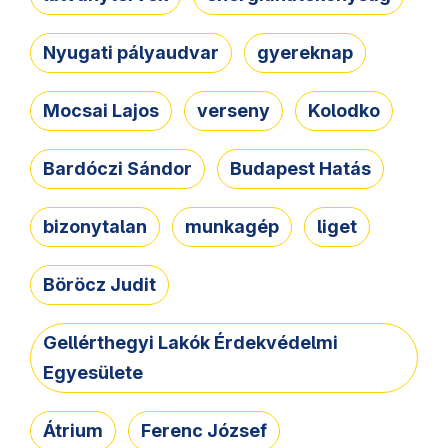
Nyugati pályaudvar
gyereknap
Mocsai Lajos
verseny
Kolodko
Bardóczi Sándor
Budapest Hatás
bizonytalan
munkagép
liget
Böröcz Judit
Gellérthegyi Lakók Érdekvédelmi
Egyesülete
Átrium
Ferenc József