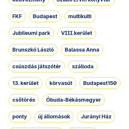
FKF
Budapest
multikulti
Jubileumi park
VIII.kerület
Brunszkó László
Balassa Anna
csúszdás játszótér
szálloda
13. kerület
körvasút
Budapest150
csőtörés
Óbuda-Békásmegyer
ponty
új állomások
Jurányi Ház