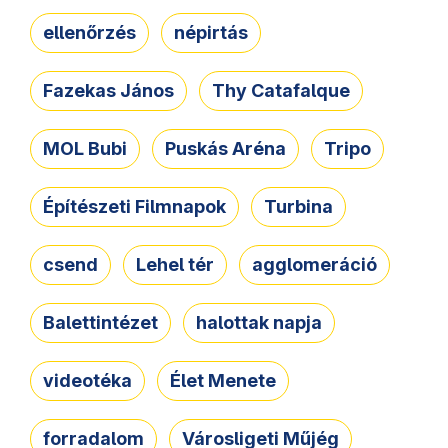
ellenőrzés
népirtás
Fazekas János
Thy Catafalque
MOL Bubi
Puskás Aréna
Tripo
Építészeti Filmnapok
Turbina
csend
Lehel tér
agglomeráció
Balettintézet
halottak napja
videotéka
Élet Menete
forradalom
Városligeti Műjég