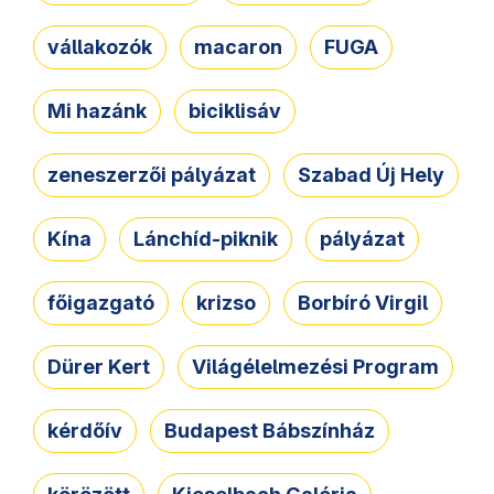
vállakozók
macaron
FUGA
Mi hazánk
biciklisáv
zeneszerzői pályázat
Szabad Új Hely
Kína
Lánchíd-piknik
pályázat
főigazgató
krizso
Borbíró Virgil
Dürer Kert
Világélelmezési Program
kérdőív
Budapest Bábszínház