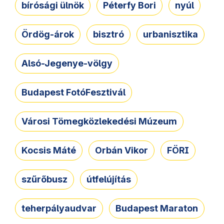
bírósági ülnök
Péterfy Bori
nyúl
Ördög-árok
bisztró
urbanisztika
Alsó-Jegenye-völgy
Budapest FotóFesztivál
Városi Tömegközlekedési Múzeum
Kocsis Máté
Orbán Vikor
FÖRI
szűrőbusz
útfelújítás
teherpályaudvar
Budapest Maraton