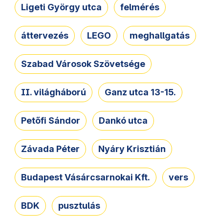
Ligeti György utca
felmérés
áttervezés
LEGO
meghallgatás
Szabad Városok Szövetsége
II. világháború
Ganz utca 13-15.
Petőfi Sándor
Dankó utca
Závada Péter
Nyáry Krisztián
Budapest Vásárcsarnokai Kft.
vers
BDK
pusztulás