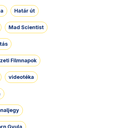
ja
Határ út
Mad Scientist
tás
zeti Filmnapok
videotéka
a
naljegy
rn Gyula