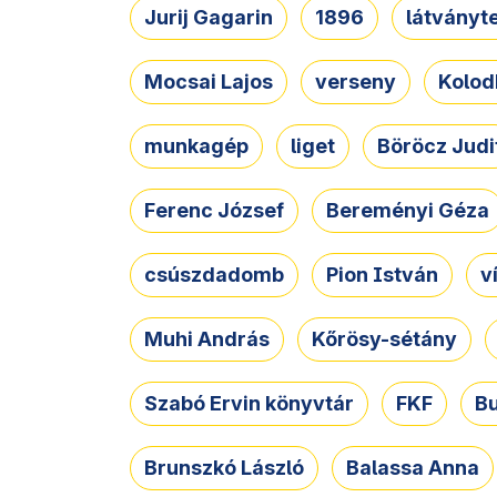
Jurij Gagarin
1896
látványt
Mocsai Lajos
verseny
Kolod
munkagép
liget
Böröcz Judi
Ferenc József
Bereményi Géza
csúszdadomb
Pion István
v
Muhi András
Kőrösy-sétány
Szabó Ervin könyvtár
FKF
B
Brunszkó László
Balassa Anna