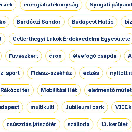
ervek
energiahatékonyság
Nyugati pályau
ko
Bardóczi Sándor
Budapest Hatás
bi
t
Gellérthegyi Lakók Érdekvédelmi Egyesülete
Füvészkert
drón
élvefogó csapda
A
ízi sport
Fidesz-székház
edzés
nyitott 
Rákóczi tér
Mobilitási Hét
életmentő műtét
udapest
multikulti
Jubileumi park
VIII.k
csúszdás játszótér
szálloda
13. kerület