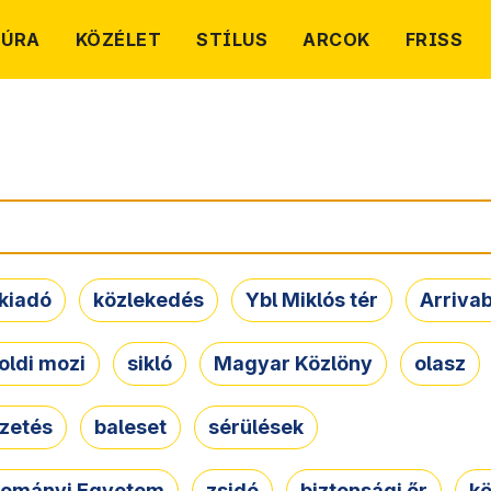
TÚRA
KÖZÉLET
STÍLUS
ARCOK
FRISS
kiadó
közlekedés
Ybl Miklós tér
Arriva
oldi mozi
sikló
Magyar Közlöny
olasz
ezetés
baleset
sérülések
dományi Egyetem
zsidó
biztonsági őr
kö