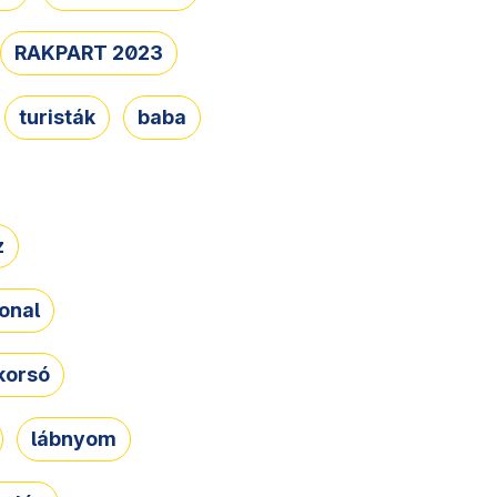
RAKPART 2023
turisták
baba
z
onal
korsó
lábnyom