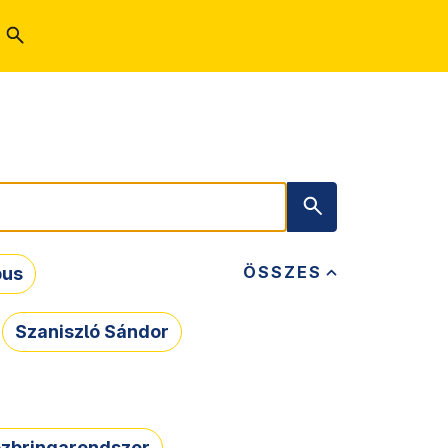
ÖSSZES
bus
Szaniszló Sándor
zbringarendszer