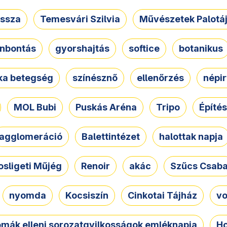
ssza
Temesvári Szilvia
Művészetek Palotá
nbontás
gyorshajtás
softice
botanikus
tka betegség
színésznő
ellenőrzés
népir
MOL Bubi
Puskás Aréna
Tripo
Építés
agglomeráció
Balettintézet
halottak napja
osligeti Műjég
Renoir
akác
Szűcs Csab
nyomda
Kocsiszín
Cinkotai Tájház
vo
omák elleni sorozatgyilkosságok emléknapja
Ho