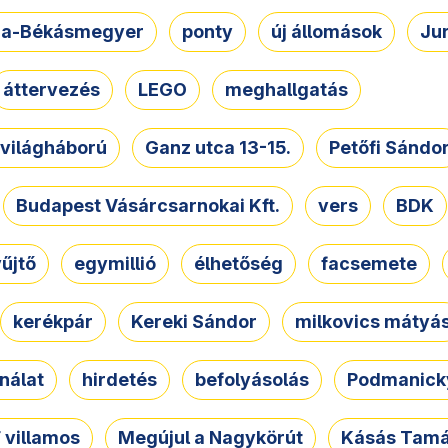
a-Békásmegyer
ponty
új állomások
Ju
áttervezés
LEGO
meghallgatás
. világháború
Ganz utca 13-15.
Petőfi Sándo
Budapest Vásárcsarnokai Kft.
vers
BDK
űjtő
egymillió
élhetőség
facsemete
kerékpár
Kereki Sándor
milkovics mátyá
nálat
hirdetés
befolyásolás
Podmanicky
 villamos
Megújul a Nagykörút
Kásás Tam