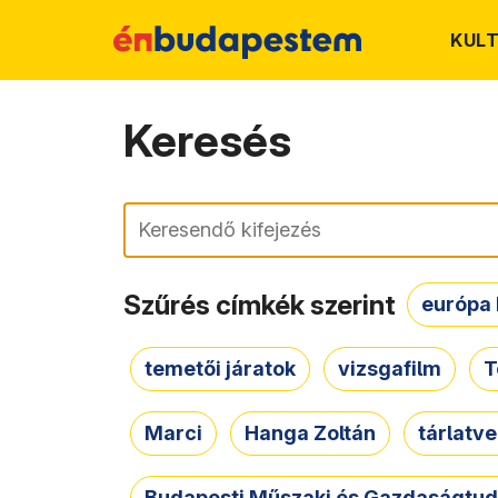
KUL
Keresés
Keresés
Szűrés címkék szerint
európa 
temetői járatok
vizsgafilm
T
Marci
Hanga Zoltán
tárlatv
Budapesti Műszaki és Gazdaságtu