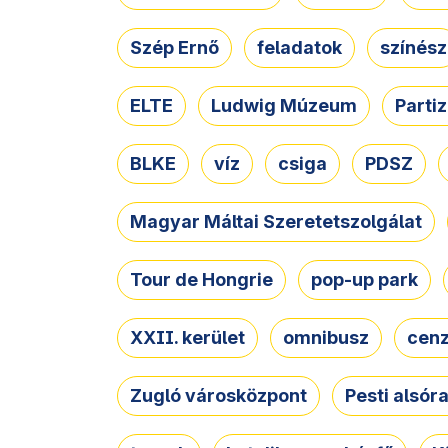
Szép Ernő
feladatok
színész
ELTE
Ludwig Múzeum
Parti
BLKE
víz
csiga
PDSZ
Magyar Máltai Szeretetszolgálat
Tour de Hongrie
pop-up park
XXII. kerület
omnibusz
cen
Zugló városközpont
Pesti alsór