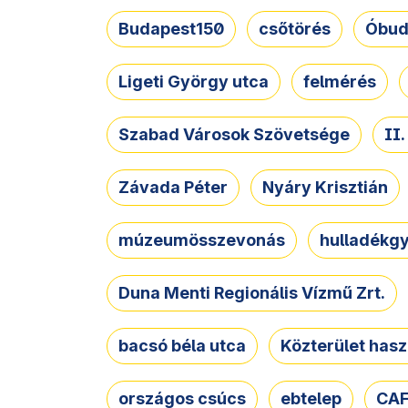
Budapest150
csőtörés
Óbud
Ligeti György utca
felmérés
Szabad Városok Szövetsége
II
Závada Péter
Nyáry Krisztián
múzeumösszevonás
hulladékgy
Duna Menti Regionális Vízmű Zrt.
bacsó béla utca
Közterület hasz
országos csúcs
ebtelep
CAF