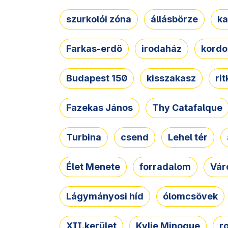
szurkolói zóna
állásbörze
ka
Farkas-erdő
irodaház
kordo
Budapest 150
kisszakasz
ri
Fazekas János
Thy Catafalque
Turbina
csend
Lehel tér
Élet Menete
forradalom
Vár
Lágymányosi híd
ólomcsövek
XII.kerület
Kylie Minogue
r