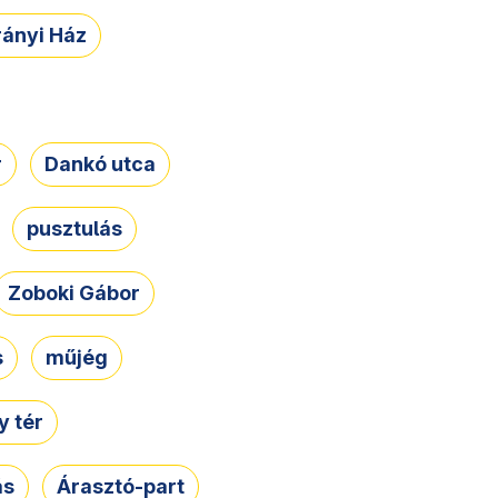
rányi Ház
r
Dankó utca
pusztulás
Zoboki Gábor
s
műjég
 tér
ás
Árasztó-part