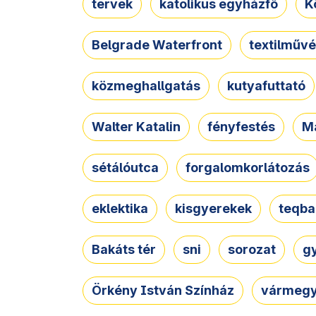
tervek
katolikus egyházfő
K
Belgrade Waterfront
textilművé
közmeghallgatás
kutyafuttató
Walter Katalin
fényfestés
M
sétálóutca
forgalomkorlátozás
eklektika
kisgyerekek
teqba
Bakáts tér
sni
sorozat
g
Örkény István Színház
vármegy