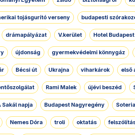
erikai tojásgurító verseny
budapesti szórakoz
drámapályázat
V.kerület
Hotel Budapest
ry
újdonság
gyermekvédelmi könnygáz
ár
Bécsi út
Ukrajna
viharkárok
első 
ntőszolgálat
Rami Malek
újévi beszéd
 Sakál napja
Budapest Nagyregény
Soteri
Nemes Dóra
troli
oktatás
felszólítá