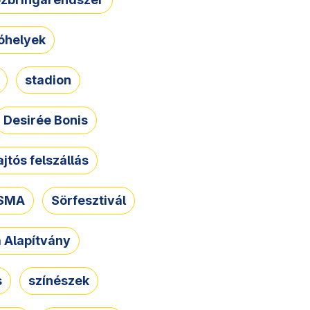
óhelyek
stadion
Desirée Bonis
ajtós felszállás
SMA
Sörfesztivál
a Alapítvány
s
színészek