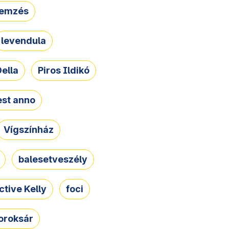
lemzés
levendula
ella
Piros Ildikó
st anno
Vígszínház
balesetveszély
ctive Kelly
foci
oroksár