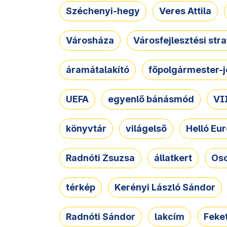
Széchenyi-hegy
Veres Attila
Városháza
Városfejlesztési str
áramátalakító
főpolgármester-j
UEFA
egyenlő bánásmód
VII
könyvtár
világelső
Helló Eur
Radnóti Zsuzsa
állatkert
Osc
térkép
Kerényi László Sándor
Radnóti Sándor
lakcím
Feket