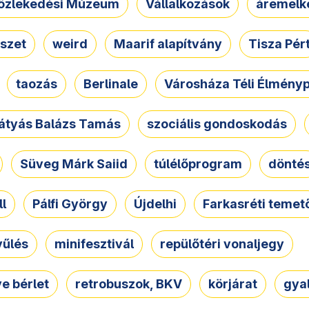
özlekedési Múzeum
Vállalkozások
áremelk
szet
weird
Maarif alapítvány
Tisza Pér
taozás
Berlinale
Városháza Téli Élmény
átyás Balázs Tamás
szociális gondoskodás
Süveg Márk Saiid
túlélőprogram
dönté
ll
Pálfi György
Újdelhi
Farkasréti temet
yűlés
minifesztivál
repülőtéri vonaljegy
e bérlet
retrobuszok, BKV
körjárat
gya