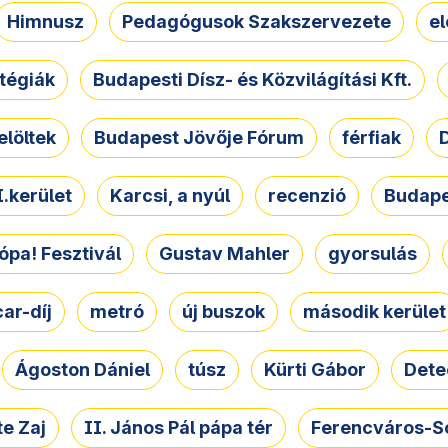
Himnusz
Pedagógusok Szakszervezete
e
atégiák
Budapesti Dísz- és Közvilágítási Kft.
elöltek
Budapest Jövője Fórum
férfiak
D
.kerület
Karcsi, a nyúl
recenzió
Budape
ópa! Fesztivál
Gustav Mahler
gyorsulás
ar-díj
metró
új buszok
második kerület
Ágoston Dániel
túsz
Kürti Gábor
Dete
e Zaj
II. János Pál pápa tér
Ferencváros-S