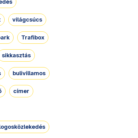
edés
t
világcsúcs
park
Trafibox
sikkasztás
s
bulivillamos
ő
címer
logosközlekedés