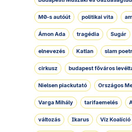
M0-s autóút
politikai vita
am
Ámon Ada
tragédia
Sugár
elnevezés
Katlan
slam poet
cirkusz
budapest főváros levélt
Nielsen piackutató
Országos Me
Varga Mihály
tarifaemelés
A
változás
Ikarus
Víz Koalíció