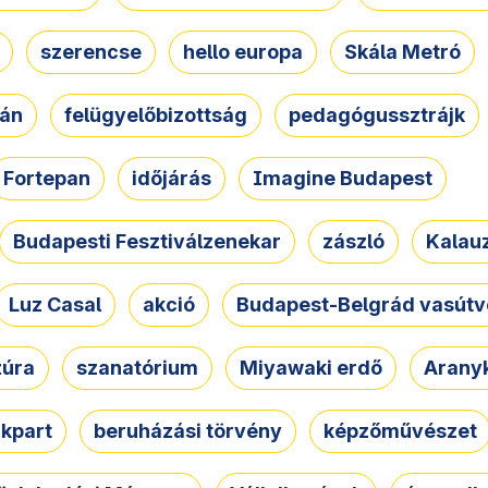
szerencse
hello europa
Skála Metró
zán
felügyelőbizottság
pedagógussztrájk
Fortepan
időjárás
Imagine Budapest
Budapesti Fesztiválzenekar
zászló
Kalau
Luz Casal
akció
Budapest-Belgrád vasútv
zúra
szanatórium
Miyawaki erdő
Arany
akpart
beruházási törvény
képzőművészet