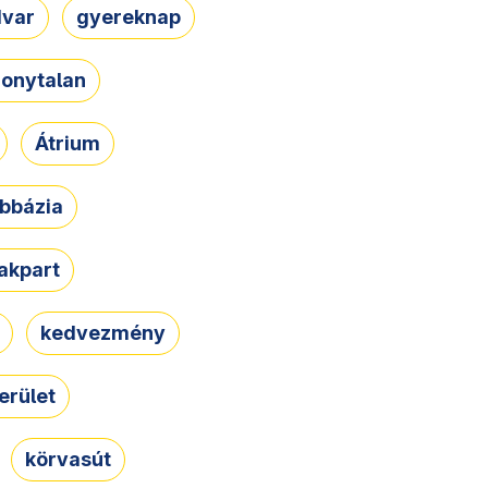
dvar
gyereknap
zonytalan
Átrium
bbázia
rakpart
kedvezmény
erület
körvasút